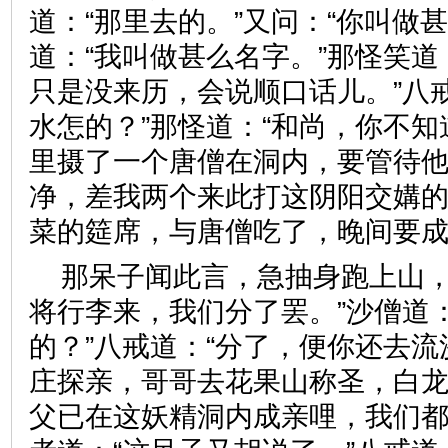
道：“那里去的。”又问：“你叫做
道：“我叫做甚么名字。”那怪笑道
只是没来历，会说顺口话儿。”八
水怎的？”那怪道：“和尚，你不
里摄了一个唐僧在洞内，要管待
净，差我两个来此打这阴阳交媾
菜的筵席，与唐僧吃了，晚间
那呆子闻此言，急抽身跑上山，
将行李来，我们分了罢。”沙僧道
的？”八戒道：“分了，便你还去
庄探亲，哥哥去花果山称圣，白
父已在这妖精洞内成亲哩，我们都