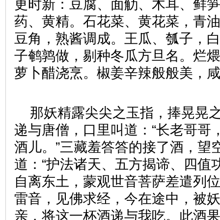
更时新：豆腐、面觔、木耳、鲜
药、黄精。石花菜、黄花菜，青
豆角，熟酱调成。王瓜、瓠子，
子鹌鹑做，剔种冬瓜方旦名。烂
萝卜醋浇烹。椒姜辛辣般般美，
那妖精露尖尖之玉指，捧晃晃
递与唐僧，口里叫道：“长老哥哥
酒儿。”三藏羞答答的接了酒，望
道：“护法诸天、五方揭谛、四值
自离东土，蒙观世音菩萨差遣列
雷音，见佛求经，今在途中，被
亲，将这一杯酒递与我吃。此酒