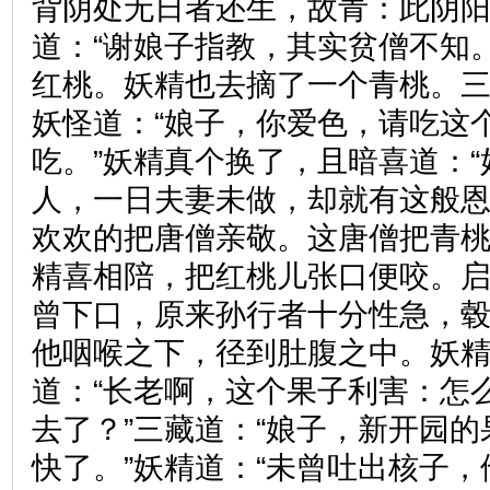
背阴处无日者还生，故青：此阴阳
道：“谢娘子指教，其实贫僧不知
红桃。妖精也去摘了一个青桃。
妖怪道：“娘子，你爱色，请吃这
吃。”妖精真个换了，且暗喜道：
人，一日夫妻未做，却就有这般恩
欢欢的把唐僧亲敬。这唐僧把青
精喜相陪，把红桃儿张口便咬。
曾下口，原来孙行者十分性急，
他咽喉之下，径到肚腹之中。妖
道：“长老啊，这个果子利害：怎
去了？”三藏道：“娘子，新开园
快了。”妖精道：“未曾吐出核子，