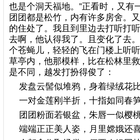
也是个洞天福地。”正看时，又有
团团都是松竹，内有许多房舍。又
的住处了。我且到里边去打听打
去啊，他认得我了。且变化了去。
个苍蝇儿，轻轻的飞在门楼上听
草亭内，他那模样，比在松林里
是不同，越发打扮得俊了：
发盘云髻似堆鸦，身着绿绒
一对金莲刚半折，十指如同
团团粉面若银盆，朱唇一似
端端正正美人姿，月里嫦娥