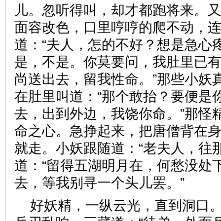
儿。忽听得叫，却才都跑将来。
面容改色，口里哼哼的爬不动，
道：“夫人，怎的不好？想是急心疼
是，不是。你莫要问，我肚里已
尚送出去，留我性命。”那些小妖
在肚里叫道：“那个敢抬？要便是
去，出到外边，我饶你命。”那怪
命之心。急挣起来，把唐僧背在
就走。小妖跟随道：“老夫人，往
道：“留得五湖明月在，何愁没处
去，等我别寻一个头儿罢。”
好妖精，一纵云光，直到洞口