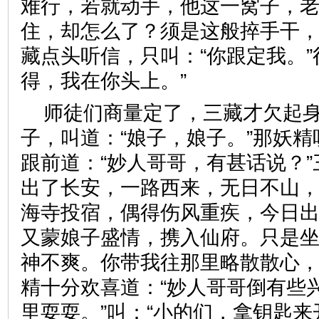
难行，若就动手，他这一窝子，
住，却怎么了？须是这般捽手干，
藏点头听信，只叫：“你跟定我。”
得，我在你头上。”
师徒们商量定了，三藏才欠起
子，叫道：“娘子，娘子。”那妖
跟前道：“妙人哥哥，有甚话说？”
出了长安，一路西来，无日不山
海寺投宿，偶得伤风重疾，今日
又蒙娘子盛情，携入仙府。只是
神不爽。你带我往那里略散散心，
精十分欢喜道：“妙人哥哥倒有些
里耍耍。”叫：“小的们，拿钥匙