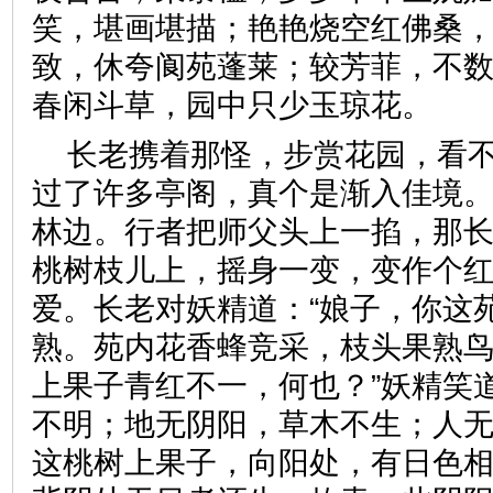
笑，堪画堪描；艳艳烧空红佛桑
致，休夸阆苑蓬莱；较芳菲，不
春闲斗草，园中只少玉琼花
长老携着那怪，步赏花园，看
过了许多亭阁，真个是渐入佳境
林边。行者把师父头上一掐，那
桃树枝儿上，摇身一变，变作个
爱。长老对妖精道：“娘子，你这
熟。苑内花香蜂竞采，枝头果熟
上果子青红不一，何也？”妖精笑
不明；地无阴阳，草木不生；人
这桃树上果子，向阳处，有日色