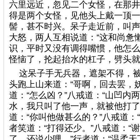
六里远近，忽见二个女怪，在那
得是两个女怪，见他头上戴一顶一
髻，甚不时兴。呆子走近前，叫声
大怒，两人互相说道：“这和尚惫
识，平时又没有调得嘴惯，他怎么
怪恼了，抡起抬水的杠子，劈头
这呆子手无兵器，遮架不得，
头跑上山来道：“哥啊，回去罢，
道：“怎么凶？”八戒道：“山凹内
水，我只叫了他一声，就被他打了
道：“你叫他做甚么的？”八戒道：
者笑道：“打得还少。”八戒道：“
了，还说少哩。”行者道：“温柔