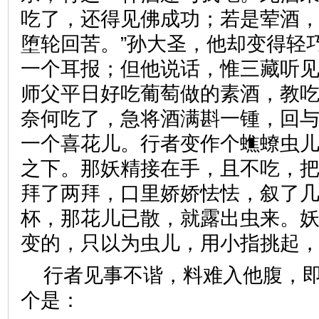
吃了，还得见佛成功；若是荤酒
堕轮回苦。”孙大圣，他却变得轻
一个耳报；但他说话，惟三藏听
师父平日好吃葡萄做的素酒，教
奈何吃了，急将酒满斟一锺，回
一个喜花儿。行者变作个蟭蟟虫
之下。那妖精接在手，且不吃，
拜了两拜，口里娇娇怯怯，叙了
杯，那花儿已散，就露出虫来。
变的，只以为虫儿，用小指挑
行者见事不谐，料难入他腹，
个是：