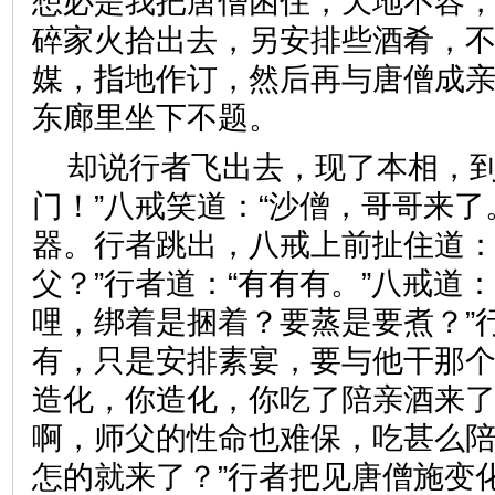
想必是我把唐僧困住，天地不容
碎家火拾出去，另安排些酒肴，
媒，指地作订，然后再与唐僧成亲
东廊里坐下不题。
却说行者飞出去，现了本相，到
门！”八戒笑道：“沙僧，哥哥来了
器。行者跳出，八戒上前扯住道：
父？”行者道：“有有有。”八戒道
哩，绑着是捆着？要蒸是要煮？”
有，只是安排素宴，要与他干那个
造化，你造化，你吃了陪亲酒来了
啊，师父的性命也难保，吃甚么陪
怎的就来了？”行者把见唐僧施变