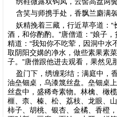
绣鞋微露双钩凤，云髻高盘
含笑与师携手处，香飘兰麝
妖精挽着三藏，行近草亭道：“
酒，和你酌酌。”唐僧道：“娘子，
精道：“我知你不吃荤，因洞中水
取阴阳交媾的净水，做些素果素
子。”唐僧跟他进去观看，果
盈门下，绣缠彩结；满庭中，
油垒钿桌，乌漆篾丝盘。垒钿桌
丝盘中，盛稀奇素物。林檎、橄
榧、柰、榛、松、荔枝、龙眼、
柿子、胡桃、银杏、金橘、香橙