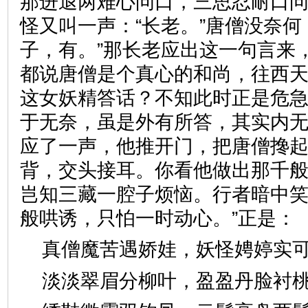
那进退两难心问口，三思忍耐口
怪又叫一声：“长老。”唐僧没奈何
子，有。”那长老应出这一句言来
都说唐僧是个真心的和尚，往西
这女妖精答话？不知此时正是危
于无奈，虽是外有所答，其实内
应了一声，他推开门，把唐僧搀
背，交头接耳。你看他做出那千
岂知三藏一腔子烦恼。行者暗中笑
般哄诱，只怕一时动心。”正
真僧魔苦遇娇娃，妖怪娉婷
淡淡翠眉分柳叶，盈盈丹脸