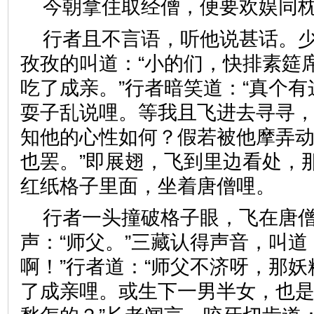
今朝拿住取经僧，便要欢娱
行者且不言语，听他说甚话。
孜孜的叫道：“小的们，快排素筵
吃了成亲。”行者暗笑道：“真个
耍子乱说哩。等我且飞进去寻寻
知他的心性如何？假若被他摩弄
也罢。”即展翅，飞到里边看处，
红纸格子里面，坐着唐僧哩
行者一头撞破格子眼，飞在唐
声：“师父。”三藏认得声音，叫道
啊！”行者道：“师父不济呀，那
了成亲哩。或生下一男半女，也