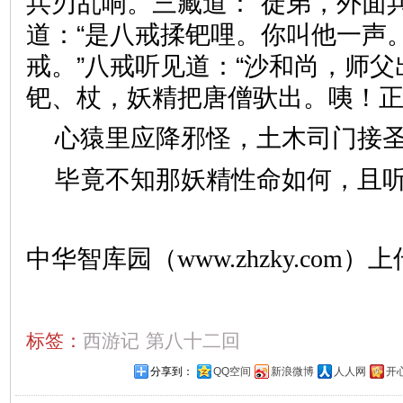
兵刃乱响。三藏道：“徒弟，外面
道：“是八戒揉钯哩。你叫他一声。
戒。”八戒听见道：“沙和尚，师父
钯、杖，妖精把唐僧驮出。咦
心猿里应降邪怪，土木司门
毕竟不知那妖精性命如何，且
中华智库园（www.zhzky.com）上
标签：
西游记
第八十二回
分享到：
QQ空间
新浪微博
人人网
开