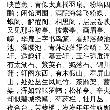
映芭蕉，青似太真摇羽扇。粉墙
鹂；闲馆周围，满院海棠飞粉蝶
蛾阁、解酲阁、相思阁，层层卷
又见那养酸亭、披素亭、画眉亭
嵘，华扁上字书鸟篆。看那浴鹤
池、濯缨池，青萍绿藻耀金鳞；
轩、适趣轩、慕云轩，玉斗琼卮
有太湖石、紫英石、鹦落石、锦
蒲；轩阁东西，有木假山、翠屏
山，处处丛生凤尾竹。荼靡架、
架，浑如锦帐罗帏；松柏亭、辛
却似碧城绣幙。芍药栏，牡丹丛
夜合台，茉藜槛，岁岁年年生妩