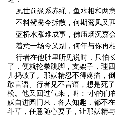
夙世前缘系赤绳，鱼水相和
不料鸳鸯今拆散，何期鸾凤
蓝桥水涨难成事，佛庙烟沉
着意一场今又别，何年与你
行者在他肚里听见说时，只怕
了，便就抡拳跳脚，支架子，理
儿捣破了。那妖精忍不得疼痛，
敢言语。行者见不言语，想是死
松。他又回过气来，叫：“小的们
妖自进园门来，各人知趣，都不
斗草，任意随心耍子，让那妖精