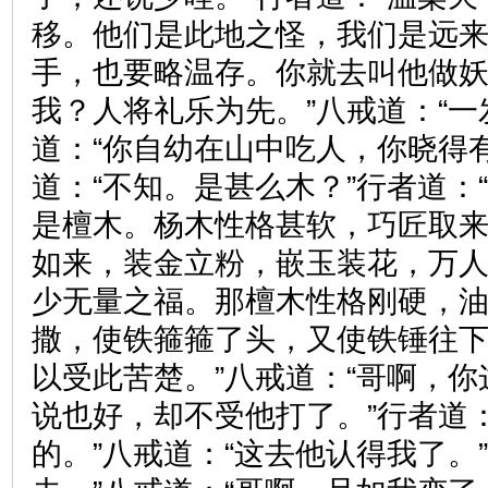
移。他们是此地之怪，我们是远
手，也要略温存。你就去叫他做
我？人将礼乐为先。”八戒道：“一
道：“你自幼在山中吃人，你晓得
道：“不知。是甚么木？”行者道：
是檀木。杨木性格甚软，巧匠取
如来，装金立粉，嵌玉装花，万
少无量之福。那檀木性格刚硬，
撒，使铁箍箍了头，又使铁锤往
以受此苦楚。”八戒道：“哥啊，
说也好，却不受他打了。”行者道
的。”八戒道：“这去他认得我了。