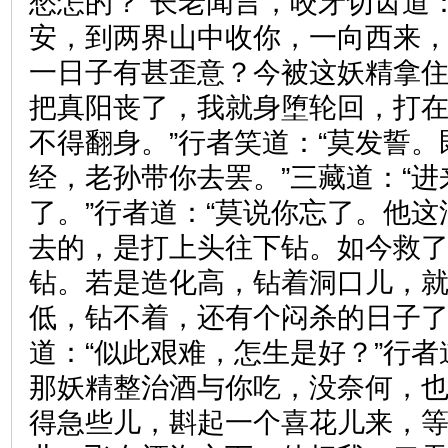
愁怎的？”长老闻言，咬牙切齿道
安，到两界山中收你，一向西来
一日子有甚歪意？今被这妖精拿
把真阳丧了，我就身堕轮回，打
不得翻身。”行者笑道：“莫发誓
经，老孙带你去罢。”三藏道：“
了。”行者道：“莫说你忘了。他
去的，是打上头往下钻。如今救
钻。若是造化高，钻着洞口儿，
低，钻不着，还有个闷杀的日子了
道：“似此艰难，怎生是好？”行者
那妖精整治酒与你吃，没奈何，
得急些儿，斟起一个喜花儿来，