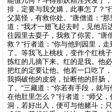
能值几何？斗得那妖精淫兴发了
排，定要与我交媾，此事怎了？”
父莫怪，有救你处。”唐僧道：“那
道：“我才一翅飞起去时，见他后
往园里去耍子，我救了你罢。”唐
救？”行者道：“你与他到园里，
了。等我飞上桃枝，变作个红桃
拣红的儿摘下来。红的是我。他
把红的定要让他。他若一口吃了
我捣破他的皮袋，扯断他的肝肠
了。”三藏道：“你若有手段，就
在他肚里怎么？”行者道：“师父
洞，若好出入，便可与他赌斗；