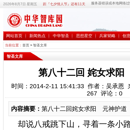
2026年8月7日 星期五
距『七夕情人节』还有11天
网站首页
新闻热点
中华智圣
思想星空
兵家韬略
创
当前位置：
首页
>
智圣文库
智圣文库
第八十二回 姹女求阳
时间：2014-2-11 15:41:33 作者：吴
267
评论：
0
内容摘要：
第八十二回姹女求阳 元神护道
却说八戒跳下山，寻着一条小