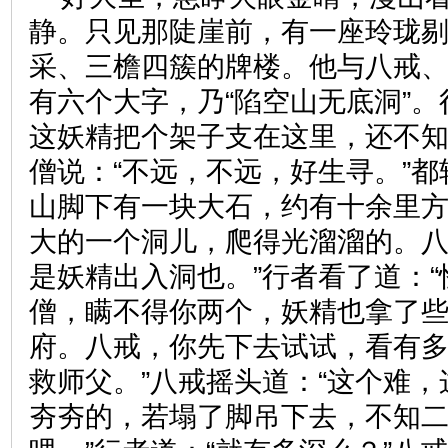
静。只见那陡崖前，有一座玲珑
采、三檐四簇的牌楼。他与八戒
有六个大字，乃“陷空山无底洞”。
这妖精把个架子支在这里，还不知
僧说：“不远，不远，好生寻。”
山脚下有一块大石，约有十余里
大的一个洞儿，爬得光溜溜的。八
是妖精出入洞也。”行者看了道：
僧，瞒不得你两个，妖精也拿了
府。八戒，你先下去试试，看有
救师父。”八戒摇头道：“这个难
夯夯的，若塌了脚吊下去，不知