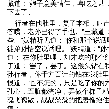
藏道：“娘子意美情佳，喜吃之甚
下去了。”
行者在他肚里，复了本相，叫声
答嘴，老孙已得了手也。”三藏道
些。”妖精听见道：“你和那个说话
徒弟孙悟空说话哩。”妖精道：“孙
道：“在你肚里哩，却才吃的那个
了道：“罢了，罢了。这猴头钻在
孙行者，你千方百计的钻在我肚里
恨道：“也不怎的，只是吃了你的
孔心，五脏都淘净，弄做个梆子精
魂飞魄散，战战兢兢的把唐僧抱住
道：