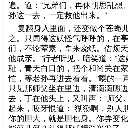
遍。道：“兄弟们，再休胡思乱想
孙这一去，一定救他出来。”
复翻身入里面，还变做个苍蝇
之。只闻得这妖怪气呼呼的，在亭
们，不论荤素，拿来烧纸。借烦
他成亲。”行者听见，暗笑道：“
耻，青天白日的，把个和尚关在
忙，等老孙再进去看看。”嘤的一
只见那师父坐在里边，清滴滴腮
去，丁在他头上，又叫声：“师父
起来，咬牙恨道：“猢狲啊，别人
你的胆大，就是胆包身。你弄变