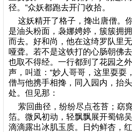
径。”众妖都跑去开门收拾。
这妖精开了格子，搀出唐僧。
是油头粉面，袅娜娉婷，簇簇拥
而去。好和尚，他在这绮罗队里
哑聋。若不是这铁打的心肠朝佛
也取不得经。一行都到了花园之
声，叫道：“妙人哥哥，这里耍耍
僧与他携手相搀，同入园内，抬
处。但见那：
萦回曲径，纷纷尽点苍苔；窈
箔。微风初动，轻飘飘展开蜀锦
滴滴露出冰肌玉质。日灼鲜杏，