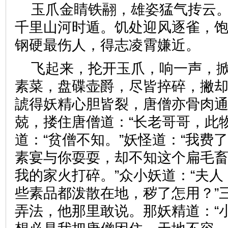
玉爪金睛铁翮，雄姿猛气抟云
千里山河时遁。饥处迎风逐雀，
钢硬最伤人，得志凌霄嫌近
飞起来，抡开玉爪，响一声，
素菜，盘碟壶爵，尽皆捽碎，撇
諕得妖精心胆皆裂，唐僧亦骨肉
兢，搂住唐僧道：“长老哥哥，此
道：“贫僧不知。”妖怪道：“我费
素宴与你耍耍，却不知这个扁毛
我的家火打碎。”众小妖道：“夫
些素品都泼散在地，秽了怎用？”
弄法，他那里敢说。那妖精道：“