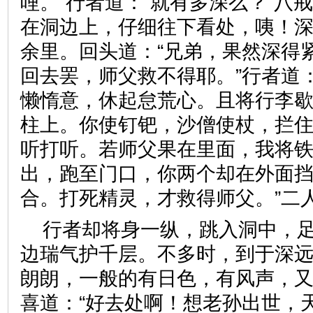
哩。”行者道：“就有多深么？”八戒
在洞边上，仔细往下看处，咦！
余里。回头道：“兄弟，果然深得紧
回去罢，师父救不得耶。”行者道
懒惰意，休起怠荒心。且将行李
柱上。你使钉钯，沙僧使杖，拦
听打听。若师父果在里面，我将
出，跑至门口，你两个却在外面
合。打死精灵，才救得师父。
行者却将身一纵，跳入洞中，
边瑞气护千层。不多时，到于深
朗朗，一般的有日色，有风声，
喜道：“好去处啊！想老孙出世，