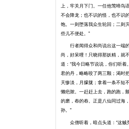
上，牢关月下门。一任他莺啼鸟
不会降龙；也不识的怪，也不识
饱。一则堕落我众生轮回；二则
些儿不便处。”
行者闻得众和尚说出这一端的
尚，好呆哩！只晓得那妖精，就不
道：“我今日略节说说，你们听着
君的丹，略略咬了两三颗；渴时
天惨淡，月朦胧；拿着一条不短
懒疤脓。一赶赶上去，跑的跑，
的磨，舂的舂。正是八仙同过海
孙。”
众僧听着，暗点头道：“这贼