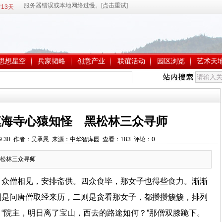
13天
思想星空
兵家韬略
创意产业
联谊活动
园区浏览
艺术天
镇海寺心猿知怪 黑松林三众寻师
15:39:30 作者：吴承恩 来源：中华智库园 查看：
183
评论：
0
松林三众寻师
，众僧相见，安排斋供。四众食毕，那女子也得些食力。渐渐
则是问唐僧取经来历，二则是贪看那女子，都攒攒簇簇，排列
“院主，明日离了宝山，西去的路途如何？”那僧双膝跪下。