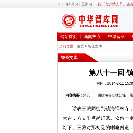
2026年8月6日 星期四
距『七夕情人节』还有
网站首页
新闻热点
中华智圣
当前位置：
首页
>
智圣文库
智圣文库
第八十一回 
时间：2014-2-11 
内容摘要：
第八十一回镇海寺心猿知怪 黑
话表三藏师徒到镇海禅林寺
天昏，方丈里点起灯来。众僧一
灯下。三藏对那初见的喇嘛僧道：