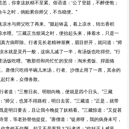
贵恙，你拿这妖精不至紧。俗语道：‘公了登筵，不醉便饱；
里角斗之时，倘贻累你师父，不当稳便。”
送凉水与师父吃了再来。”掇起钵盂，着上凉水，转出香积
凉水哩。”三藏正当烦渴之时，便抬起头来，捧着水，只是一
真方病即除。行者见长老精神渐爽，眉目舒开，就问道：“师
这凉水就是灵丹一般，这病儿减了一半，有汤饭也吃得些。”行
要汤饭吃哩。”教那些和尚忙忙的安排：淘米煮饭、捍面烙
桌。唐僧只吃得半碗儿米汤，行者、沙僧止用了一席，其余的
，点起灯来，众僧各散。
”行者道：“三整日矣。明朝向晚，便就是四个日头。”三藏
：“师父，也算不得路程，明日去罢。”三藏道：“正是，就带
“既是明日要去，且让我今晚捉了妖精看。”三藏惊道：“又捉甚
这寺里，等老孙替他捉捉。”唐僧道：“徒弟呀，我的病身未可，
你拿他不住啊，却又不是害我？”行者道：“你好灭人威风。