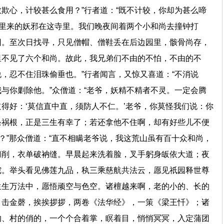
欺心，计较甚么食用？”行者道：“既不计较，你却为甚么啼
山里来的妖邪在这寺里。我们晚夜间着两个小和尚去撞钟打
回。至次日找寻，只见僧帽、僧鞋丢在后边园里，骸骨尚存，
里不见了六个和尚。故此，我兄弟们不由的不怕，不由的不
，忍不住泪珠偷垂也。”行者闻言，又惊又喜道：“不消说
与你剿除他。”众僧道：“老爷，妖精不精者不灵。一定会腾
得好：‘莫信直中直，须防人不仁。’老爷，你莫怪我们说：你
条祸根，正是三生有幸了；若还拿他不住啊，却有好些儿不便
处？”那众僧道：“直不相瞒老爷说，我这荒山虽有百十众和尚，
刀削，衣单破衲缝。早晨起来洗着脸，叉手躬身皈依大道；夜
陀。举头看见佛莲九品，秇三乘慈航共法云，愿见祇园释世尊
生生万法中，愿悟顽空与色空。诸檀越来啊，老的小的、长的
，击金磬，挨挨拶拶，两卷《法华经》，一策《梁王忏》；诸
的、村的俏的，一个个合着掌，瞑着目，悄悄冥冥，入定蒲团