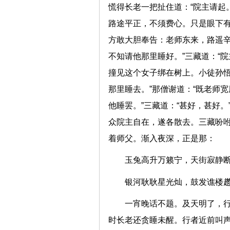
慌得长老一把扯住道：“院主请起
路途平正，不须费心。只是眼下
方敢大胆奉告：老师东来，路遥
不知请他那里睡好。”三藏道：“
撞见这个女子绑在树上。小徒孙
那里睡去。”那僧谢道：“既老师
他睡罢。”三藏道：“甚好，甚好
众院主自在，遂各散去。三藏吩咐
着师父。渐入夜深，正是那：
玉兔高升万籁宁，天街寂
银河耿耿星光灿，鼓发谯
一宵晚话不题。及天明了，
时长老还贪睡未醒。行者近前叫声