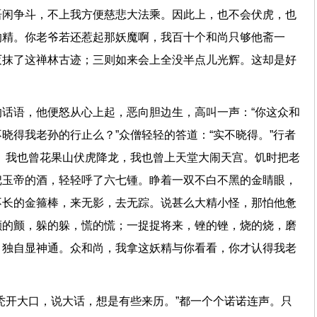
语闲争斗，不上我方便慈悲大法乘。因此上，也不会伏虎，也
的精。你老爷若还惹起那妖魔啊，我百十个和尚只够他斋一
灭抹了这禅林古迹；三则如来会上全没半点儿光辉。这却是好
话语，他便怒从心上起，恶向胆边生，高叫一声：“你这众和
晓得我老孙的行止么？”众僧轻轻的答道：“实不晓得。”行者
。我也曾花果山伏虎降龙，我也曾上天堂大闹天宫。饥时把老
把玉帝的酒，轻轻呼了六七锺。睁着一双不白不黑的金睛眼，
不长的金箍棒，来无影，去无踪。说甚么大精小怪，那怕他惫
颤的颤，躲的躲，慌的慌；一捉捉将来，锉的锉，烧的烧，磨
，独自显神通。众和尚，我拿这妖精与你看看，你才认得我老
秃开大口，说大话，想是有些来历。”都一个个诺诺连声。只