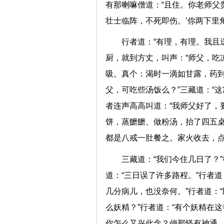
有那喇嘛僧道：“且住。你老师父
壮士临阵，不死即伤。’你两下
行者道：“有理，有理。我且
厨，就到方丈，叫声：“师父，吃
吸。真个：渴时一滴如甘露，药到
父，可吃些汤饭么？”三藏道：“
者连声高高叫道：“我师父好了，
饼，蒸饝饝、做粉汤，抬了四五
都是八戒一肚餐之。家火收去
三藏道：“我们今住几日了？
道：“三日误了许多路程。”行者道
几分病儿，也没奈何。”行者道：
么妖精？”行者道：“有个妖精在
你怎么又兴此念？倘那怪有神通，