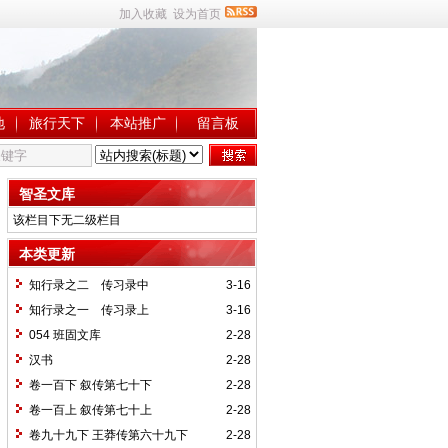
加入收藏
设为首页
地
旅行天下
本站推广
留言板
智圣文库
该栏目下无二级栏目
本类更新
知行录之二 传习录中
3-16
知行录之一 传习录上
3-16
054 班固文库
2-28
汉书
2-28
卷一百下 叙传第七十下
2-28
卷一百上 叙传第七十上
2-28
卷九十九下 王莽传第六十九下
2-28