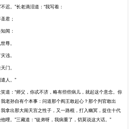
写不迟。”长老滴泪道：“我写着：
呼拜圣君；
百共知闻：
山见世尊。
路有灾迍。
远接天门。
今别遣人。”
笑道：“师父，你忒不济，略有些些病儿，就起这个意念。你
，我老孙自有个本事：问道那个阎王敢起心？那个判官敢出
，我拿出那大闹天宫之性子，又一路棍，打入幽冥，捉住十代
饶他哩。”三藏道：“徒弟呀，我病重了，切莫说这大话。”