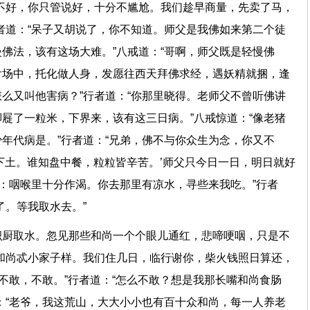
不好，你只管说好，十分不尴尬。我们趁早商量，先卖了马，
者道：“呆子又胡说了，你不知道。师父是我佛如来第二个徒
佛法，该有这场大难。”八戒道：“哥啊，师父既是轻慢佛
舌场中，托化做人身，发愿往西天拜佛求经，遇妖精就捆，逢
么又叫他害病？”行者道：“你那里晓得。老师父不曾听佛讲
屣了一粒米，下界来，该有这三日病。”八戒惊道：“像老猪
年代病是。”行者道：“兄弟，佛不与你众生为念，你又不
下土。谁知盘中餐，粒粒皆辛苦。’师父只今日一日，明日就好
同：咽喉里十分作渴。你去那里有凉水，寻些来我吃。”行者
好了。等我取水去。”
积厨取水。忽见那些和尚一个个眼儿通红，悲啼哽咽，只是不
和尚忒小家子样。我们住几日，临行谢你，柴火钱照日算还，
“不敢，不敢。”行者道：“怎么不敢？想是我那长嘴和尚食肠
：“老爷，我这荒山，大大小小也有百十众和尚，每一人养老