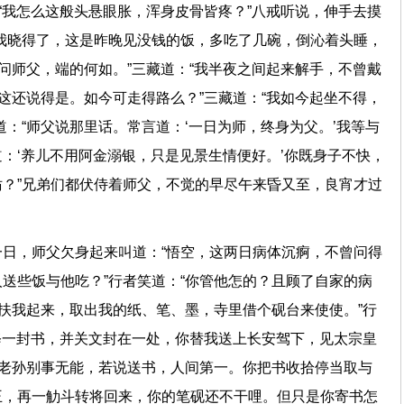
：“我怎么这般头悬眼胀，浑身皮骨皆疼？”八戒听说，伸手去摸
我晓得了，这是昨晚见没钱的饭，多吃了几碗，倒沁着头睡，
我问师父，端的何如。”三藏道：“我半夜之间起来解手，不曾戴
“这还说得是。如今可走得路么？”三藏道：“我如今起坐不得，
道：“师父说那里话。常言道：‘一日为师，终身为父。’我等与
：‘养儿不用阿金溺银，只是见景生情便好。’你既身子不快，
？”兄弟们都伏侍着师父，不觉的早尽午来昏又至，良宵才过
日，师父欠身起来叫道：“悟空，这两日病体沉痾，不曾问得
送些饭与他吃？”行者笑道：“你管他怎的？且顾了自家的病
且扶我起来，取出我的纸、笔、墨，寺里借个砚台来使使。”行
要修一封书，并关文封在一处，你替我送上长安驾下，见太宗皇
我老孙别事无能，若说送书，人间第一。你把书收拾停当取与
王，再一觔斗转将回来，你的笔砚还不干哩。但只是你寄书怎