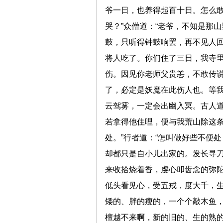
爷一日，也养得起百十日。怎么敢
哭？”众僧道：“老爷，不知是那
鼓，只听得钟鼓响罢，再不见人
将人吃了。你们住了三日，我寺
伤。因见你老师父贵恙，不敢传说
了，必定是妖魔在此伤人也。等我
云驾雾，一定会出幽入冥。古人道
若拿得他住哩，便与我荒山除这
处。”行者道：“怎叫做好些不便
却都只是自小儿出家的。发长寻
来收拾烧着香，虔心叩齿念的弥
低头看见心，受五戒，度大千，
矮的、胖的瘦的，一个个敲木鱼
檀越不来啊，新的旧的、生的熟