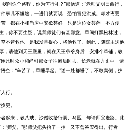
。我问你个路程，你为何行礼？”那僧道：“老师父明日西行，
有件事儿不尴尬，一进门就要说，恐怕冒犯洪威。却才斋罢，
辛苦，都在小和尚房中安歇甚好；只是这位女菩萨，不方便，
院主，你不要生疑，说我师徒们有甚邪意。早间打黑松林过，
悟空不肯救他，是我发菩提心，将他救了。到此，随院主送他
宽厚，请他到天王殿里，就在天王爷爷身后，安排个草铺，教
。”遂此时众小和尚引那女子往殿后睡去。长老就在方丈中，请
悟空：“辛苦了，早睡早起。”遂一处都睡了，不敢离侧，护
静断人行。
楼趱换更。
行者起来，教八戒、沙僧收拾行囊、马匹，却请师父走路。此
：“师父。”那师父把头抬了一抬，又不曾答应得出。行者