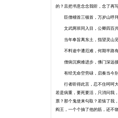
的？且把书意念念我听，念了再
臣僧稽首三顿首，万岁山
文武两班同入目，公卿四
当年奉旨离东土，指望灵
不料途中遭厄难，何期半
僧病沉痾难进步，佛门深
有经无命空劳碌，启奏当
行者听得此言，忍不住呵呵大
若是病重，要死要活，只消问我
票？那个鬼使来勾取？若恼了我
阎王，一个个抽了他的筋，还不