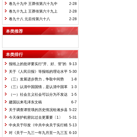
卷九十九中 王莽传第六十九中
2-28
卷九十九上 王莽传第六十九上
2-28
卷九十八 元后传第六十八
2-28
本类推荐
本类排行
报纸上的批评要实行“开、好、管”的
9-13
方针*
关于《人民日报》等报纸的理论水平
5-30
的批语〔1〕
（三）发展进步势力，争取中间势
1-8
力，孤立顽固势力
（三）认清中国国情，是认清中国革
1-3
命一切问题的基本依据
（一）社会主义社会可以分为不发达
1-5
和比较发达两个阶段
建国以来毛泽东文稿
6-7
关于调查谭世瑛的历史情况给湘乡县
5-22
委的信和给谭世瑛的复信
今天保护机密比过去更重要〔1〕
5-31
中央关于印发《中共中央关于实行精
5-13
兵简政、增产节约、反对贪污、反对浪费
对《关于一九三一年九月至一九三五
6-10