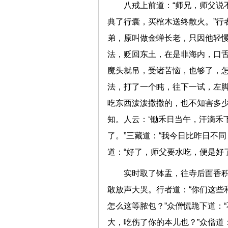
八戒上前道：“师兄，师父说
典了行囊，买棺木送终散火。”行
弟，原叫做金蝉长老，只因他轻慢
法，贬回东土，在是非海内，口
魔头就吊，受诸苦恼，也够了，怎
法，打了一个盹，往下一试，左脚
吃东西泼泼撒撒的，也不知害多少
知。人云：‘锄禾日当午，汗滴禾
了。”三藏道：“我今日比昨日不
道：“好了，师父要水吃，便是
实时取了钵盂，往寺后面香
敢放声大哭。行者道：“你们这些
怎么这等脓包？”众僧慌跪下道：
大，吃伤了你的本儿也？”众僧道