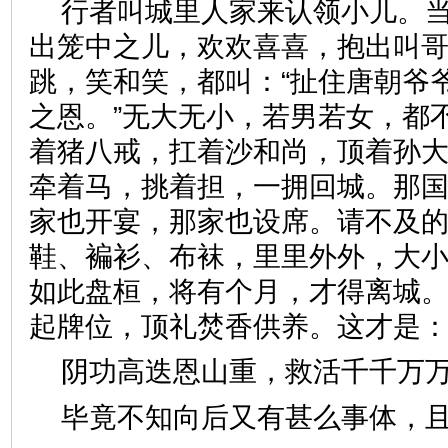
行者叫城里人家来认领小儿。
出笼中之儿，欢欢喜喜，抱出叫
跳，笑和笑，都叫：“扯住唐朝爷
之恩。”无大无小，若男若女，都
着猪八戒，扛着沙和尚，顶着孙
牵着马，挑着担，一拥回城。那
家也开宴，那家也设席。请不及
鞋、褊衫、布袜，里里外外，大
如此盘桓，将有个月，才得离城
起牌位，顶礼焚香供养。这才
阴功高迭恩山重，救活千千
毕竟不知向后又有甚么事体，