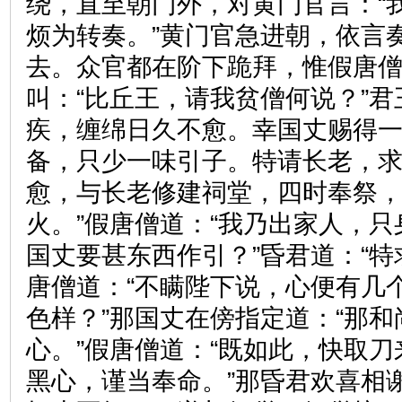
绕，直至朝门外，对黄门官言：“
烦为转奏。”黄门官急进朝，依言
去。众官都在阶下跪拜，惟假唐
叫：“比丘王，请我贫僧何说？”君
疾，缠绵日久不愈。幸国丈赐得
备，只少一味引子。特请长老，
愈，与长老修建祠堂，四时奉祭
火。”假唐僧道：“我乃出家人，
国丈要甚东西作引？”昏君道：“特
唐僧道：“不瞒陛下说，心便有几
色样？”那国丈在傍指定道：“那
心。”假唐僧道：“既如此，快取
黑心，谨当奉命。”那昏君欢喜相