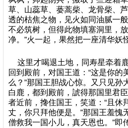
草、山蕊草、蒌蒿柴、龙骨柴、
透的枯焦之物，见火如同油腻一般
不必筑树，但得此物填塞洞里，
净。”火一起，果然把一座清华妖
这里才喝退土地，同寿星牵着
回到殿前，对国王道：“这是你的
么？”那国王胆战心惊。又只见孙
白鹿，都到殿前，諕得那国里君
者近前，搀住国王，笑道：“且休
丈，你只拜他便是。”那国王羞愧
僧救我一国小儿，真天恩也。”即