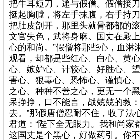
把牛耳短刀，递与假僧。假僧接
挺起胸膛，将左手抹腹，右手持
把肚皮剖开，那里头就骨都都的
文官失色，武将身麻。国丈在殿上
心的和尚。”假僧将那些心，血淋
观看，却都是些红心、白心、黄
心、嫉妒心、计较心、好胜心、
害心、狠毒心、恐怖心、谨慎心
之心、种种不善之心，更无一个
呆挣挣，口不能言，战兢兢的教：
去。”那假唐僧忍耐不住，收了法
君道：“陛下全无眼力。我和尚家
这国丈是个黑心，好做药引。你