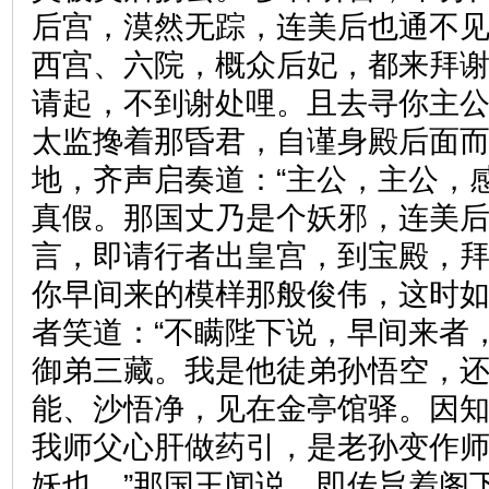
后宫，漠然无踪，连美后也通不
西宫、六院，概众后妃，都来拜谢
请起，不到谢处哩。且去寻你主公
太监搀着那昏君，自谨身殿后面
地，齐声启奏道：“主公，主公，
真假。那国丈乃是个妖邪，连美后
言，即请行者出皇宫，到宝殿，拜
你早间来的模样那般俊伟，这时如
者笑道：“不瞒陛下说，早间来者
御弟三藏。我是他徒弟孙悟空，
能、沙悟净，见在金亭馆驿。因
我师父心肝做药引，是老孙变作
妖也。”那国王闻说，即传旨着阁