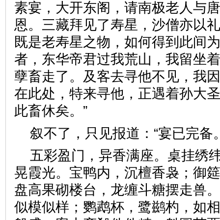
素宴，大开东阁，请南极老人与
恩。三藏拜见了寿星，沙僧亦以礼
既是老寿星之物，如何得到此间为
者，东华帝君过我荒山，我留坐
孽畜走了。及客去寻他不见，我
在此处，特来寻他，正遇着孙大
此畜休矣。”
叙不了，只见报道：“宴已完
五彩盈门，异香满座。桌挂绣
晃霞光。宝鸭内，沉檀香袅；御
盘高果砌楼台，龙缠斗糖摆走兽
似模似样；鹦鹉杯，鹭鹚杓，如