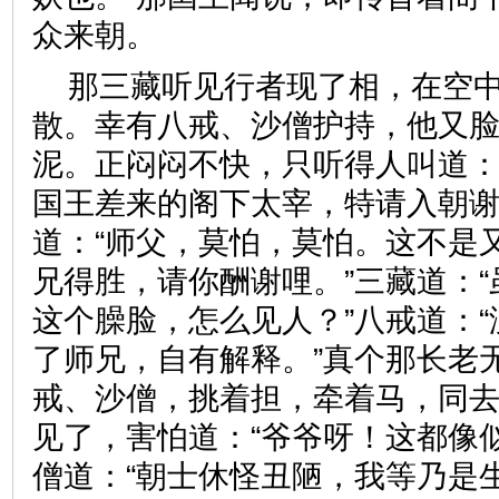
众来朝。
那三藏听见行者现了相，在空
散。幸有八戒、沙僧护持，他又
泥。正闷闷不快，只听得人叫道：
国王差来的阁下太宰，特请入朝谢
道：“师父，莫怕，莫怕。这不是
兄得胜，请你酬谢哩。”三藏道：
这个臊脸，怎么见人？”八戒道：
了师兄，自有解释。”真个那长老
戒、沙僧，挑着担，牵着马，同
见了，害怕道：“爷爷呀！这都像
僧道：“朝士休怪丑陋，我等乃是