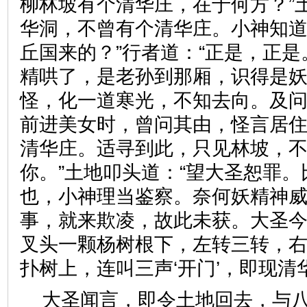
柳林坡有个清华庄，在于何方？”
华洞，不曾有个清华庄。小神知
丘国来的？”行者道：“正是，正
精哄了，是老孙到那厢，识得是
怪，化一道寒光，不知去向。及
前进美女时，曾问其由，怪言居
清华庄。适寻到此，只见林坡，
你。”土地叩头道：“望大圣恕罪
也，小神理当鉴察。奈何妖精神
事，就来欺凌，故此未获。大圣
叉头一颗杨树根下，左转三转，
扑树上，连叫三声‘开门’，即
大圣闻言，即令土地回去，与