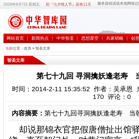
2026年8月7日 星期五
距『七夕情人节』还有11天
网站首页
新闻热点
中华智圣
思想星空
兵家韬略
创
当前位置：
首页
>
智圣文库
智圣文库
第七十九回 寻洞擒妖逢老寿 
时间：2014-2-11 15:35:52 作者：吴
170
评论：
0
内容摘要：
第七十九回寻洞擒妖逢老寿 当
却说那锦衣官把假唐僧扯出馆