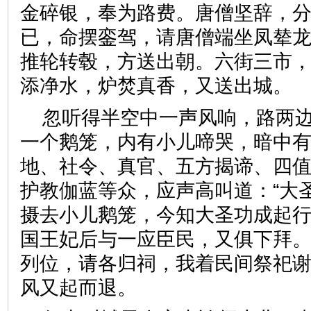
金碎银，奉为路费。唐僧坚辞，
已，命摆銮驾，请唐僧端坐凤辇
推轮转毂，方送出朝。六街三市
添净水，炉焚真香，又送出
忽听得半空中一声风响，路两
一个鹅笼，内有小儿啼哭，暗中
地、社令、真官、五方揭谛、四
护教伽蓝等众，应声高叫道：“大
摄去小儿鹅笼，今知大圣功成起行
国王妃后与一应臣民，又俱下拜。
列位，请各归祠，我着民间祭祀谢
风又起而退。