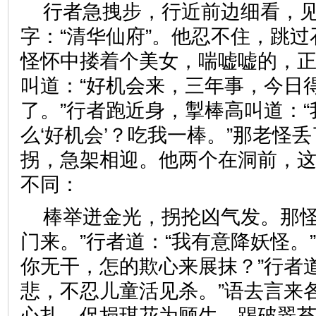
行者急拽步，行近前边细看，
字：“清华仙府”。他忍不住，跳
怪怀中搂着个美女，喘嘘嘘的，
叫道：“好机会来，三年事，今日
了。”行者跑近身，掣棒高叫道：
么‘好机会’？吃我一棒。”那老怪
拐，急架相迎。他两个在洞前，
不同：
棒举迸金光，拐抡凶气发。那怪
门来。”行者道：“我有意降妖怪。
你无干，怎的欺心来展抹？”行者
悲，不忍儿童活见杀。”语去言来
心扎。促损琪花为顾生，踢破翠