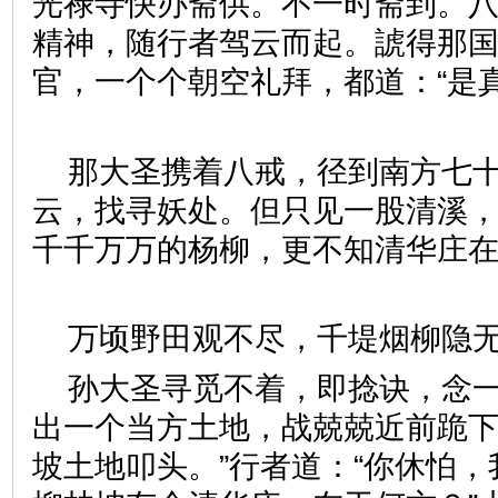
光禄寺快办斋供。不一时斋到。
精神，随行者驾云而起。諕得那
官，一个个朝空礼拜，都道：“是
那大圣携着八戒，径到南方七
云，找寻妖处。但只见一股清溪
千千万万的杨柳，更不知清华庄
万顷野田观不尽，千堤烟柳
孙大圣寻觅不着，即捻诀，念一
出一个当方土地，战兢兢近前跪下
坡土地叩头。”行者道：“你休怕