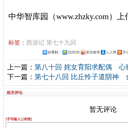
中华智库园（www.zhzky.com）上
标签：
西游记
第七十九回
分享到：
QQ空间
新浪微博
人人网
开
上一篇：
第八十回 姹女育阳求配偶 心
下一篇：
第七十八回 比丘怜子遣阴神 
相关评论
暂无评论
[手写输入]
[表情]