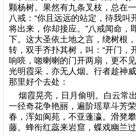
颗杨树。果然有九条叉枝，总在
八戒：“你且远远的站定，待我叫
将出来，你却接应。”八戒闻命，
下。这大圣依土地之言，绕树根
转，双手齐扑其树，叫：“开门，
响喨，唿喇喇的门开两扇，更不
光明霞采，亦无人烟。行者趁神
那里好个去处：
烟霞晃亮，日月偷明。白云常
一径奇花争艳丽，遍阶瑶草斗芳
春，浑如阆苑，不亚蓬瀛。滑凳
藤。蜂衔红蕊来岩窟，蝶戏幽