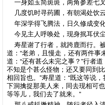
一身如玉简斑斑，两角参差
几度饥时寻药圃，有朝渴处
年深学得飞腾法，日久修成
今见主人呼唤处，现身抿耳
寿星谢了行者，就跨鹿而行。
道：“老弟，且慢走，还有两件事
道：“还有甚么未完之事？”行者道
不知是个甚么怪物；还又要同到
相回旨也。”寿星道：“既这等说
下洞擒捉那美人来，同去现相可也
等等儿，我们去了就来。”
那八戒抖擞精神，随行者径入