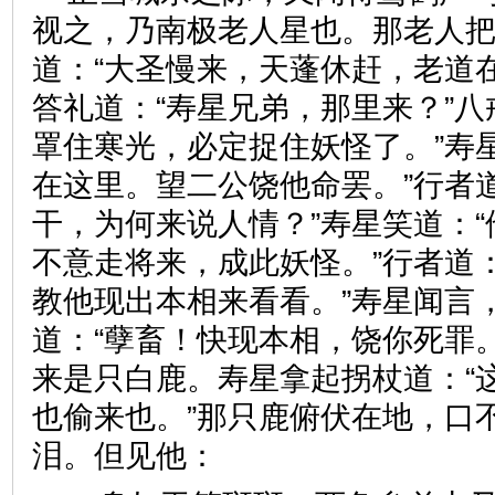
视之，乃南极老人星也。那老人
道：“大圣慢来，天蓬休赶，老道
答礼道：“寿星兄弟，那里来？”八
罩住寒光，必定捉住妖怪了。”寿
在这里。望二公饶他命罢。”行者
干，为何来说人情？”寿星笑道：
不意走将来，成此妖怪。”行者道
教他现出本相来看看。”寿星闻言
道：“孽畜！快现本相，饶你死罪
来是只白鹿。寿星拿起拐杖道：“
也偷来也。”那只鹿俯伏在地，口
泪。但见他：