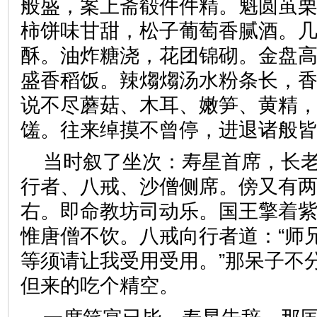
般盛，案上斋殽件件精。魁圆茧
柿饼味甘甜，松子葡萄香腻酒。
酥。油炸糖浇，花团锦砌。金盘
盛香稻饭。辣煼煼汤水粉条长，
说不尽蘑菇、木耳、嫩笋、黄精
馐。往来绰摸不曾停，进退诸
当时叙了坐次：寿星首席，长
行者、八戒、沙僧侧席。傍又有
右。即命教坊司动乐。国王擎着
惟唐僧不饮。八戒向行者道：“师
等须请让我受用受用。”那呆子不
但来的吃个精空。