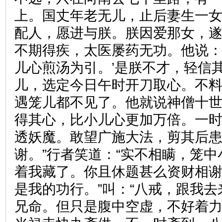
上。国丈年老无儿，止后妻生一
配人，愿进与朕。朕因爱那女，
不期得疾，太医屡药无功。他说：
儿心煎汤为引。’是朕不才，轻信
儿，选定今日午时开刀取心。不
遇笼儿都不见了。他就说神僧十
得其心，比小儿心更加万倍。一
透妖魔。敢望广施大法，剪其后
谢。”行者笑道：“实不相瞒，笼
着我藏了。你且休题甚么资财相
是我的功行。”叫：“八戒，跟我去
兄命。但只是腹中空虚，不好着力