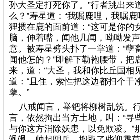
孙大圣定打死你了。”行者跳出来
么？”寿星道：“我嘱鹿哩，我嘱鹿
狸掼在鹿的面前道：“这可是你的
脑，伸着嘴，闻他几闻，呦呦发
意。被寿星劈头扑了一掌道：“孽
闻他怎的？”即解下勒袍腰带，把
来，道：“大圣，我和你比丘国相
道：“且住，索性把这边都扫个干
孽。”
八戒闻言，举钯将柳树乱筑。行
言，依然拘出当方土地，叫：“寻
与你这方消除妖患，以免欺凌。”
飒飒，帅起阴兵，搬取了些迎霜