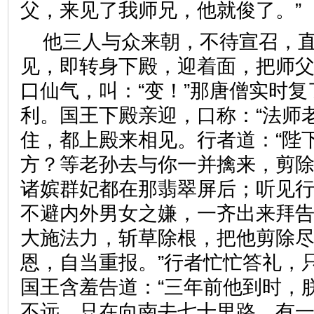
父，来见了我师兄，他就俊了
他三人与众来朝，不待宣召，
见，即转身下殿，迎着面，把师
口仙气，叫：“变！”那唐僧实时
利。国王下殿亲迎，口称：“法师
住，都上殿来相见。行者道：“陛
方？等老孙去与你一并擒来，剪除
诸嫔群妃都在那翡翠屏后；听见
不避内外男女之嫌，一齐出来拜告
大施法力，斩草除根，把他剪除
恩，自当重报。”行者忙忙答礼，
国王含羞告道：“三年前他到时，
不远，只在向南去七十里路，有