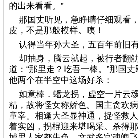
的出来看看。”
那国丈听见，急睁睛仔细观看
皮，不是那般模样。咦！
认得当年孙大圣，五百年前
却抽身，腾云就起，被行者翻
道：“那里走？吃吾一棒。”那国
他两个在半空中这场好杀：
如意棒，蟠龙拐，虚空一片云
精，故将怪女称娇色。国主贪欢
童宰。相逢大圣显神通，捉怪救
着实凶，拐棍迎来堪喝采。杀得
城里人家都失色。文武多官魂魄