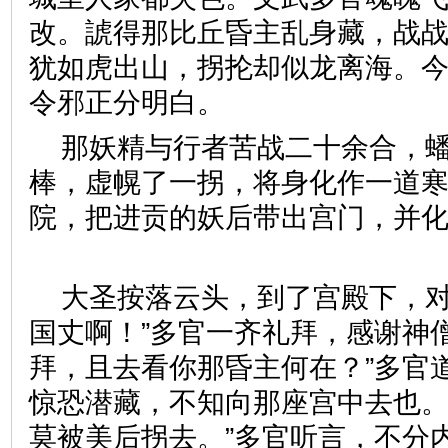
改。諕得那比丘昏主乱身藏，战
犹如虎出山，拐抡却似龙离海。
令邪正分明白。
那妖精与行者苦战二十余合，
棒，虚幌了一拐，将身化作一道
院，把进贡的妖后带出宫门，并
大圣按落云头，到了宫殿下，对
国丈啊！”多官一齐礼拜，感谢神
拜，且去看你那昏主何在？”多官
惊恐潜藏，不知向那座宫中去也。
莫被美后拐去。”多官听言，不分