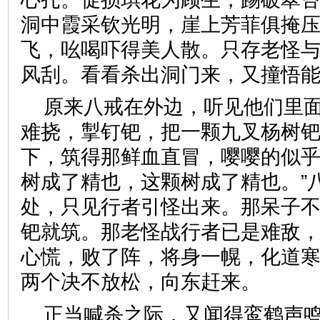
洞中霞采钦光明，崖上芳菲俱掩
飞，吆喝吓得美人散。只存老怪
风刮。看看杀出洞门来，又撞
原来八戒在外边，听见他们里
难挠，掣钉钯，把一颗九叉杨树
下，筑得那鲜血直冒，嘤嘤的似乎
树成了精也，这颗树成了精也。”
处，只见行者引怪出来。那呆子
钯就筑。那老怪战行者已是难敌
心慌，败了阵，将身一幌，化道
两个决不放松，向东赶来。
正当喊杀之际，又闻得鸾鹤声