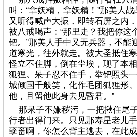
叫：“拿妖精，拿妖精！”那美人
又听得喊声大振，即转石屏之内
被八戒喝声：“那里走？我把你这
钯。”那美人手中又无兵器，不能
道寒光，往外就走。被大圣抵住
怪立不住脚，倒在尘埃，现了本
狐狸。呆子忍不住手，举钯照头
城倾国千般笑，化作毛团狐狸形。
他，且留他此身去见昏君。”
那呆子不嫌秽污，一把揪住尾
行者出得门来。只见那寿星老儿手
孽畜啊，你怎么背主逃去，在此