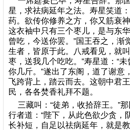
一席筵宴已毕，寿星告辞。那
星，求祛病延年之法。寿星笑道：
药。欲传你修养之方，你又筋衰
这衣袖中只有三个枣儿，是与东
曾吃，今送你罢。”国王吞之，渐
生者，皆原于此。八戒看见，就叫
枣，送我几个吃吃。”寿星道：“
你几斤。”遂出了东阁，道了谢意
飞跨背上，踏云而去。这朝中君
民，各各焚香礼拜不题。
三藏叫：“徒弟，收拾辞王。”
行者道：“陛下，从此色欲少贪，
长补短，自足以祛病延年，就是教