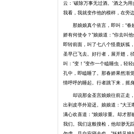
云：‘破除万事无过酒。’酒之为
我看，我就变作他的模样，在
那娘娘真个依言，即叫：“春
娇有何使令？”娘娘道：“你去叫
即转前面，叫了七八个怪鹿妖狐
圣早已飞去。好行者，展开翅，
叫：“变！”变作一个瞌睡虫，轻
孔中，即瞌睡了。那春娇果然渐
情呼呼的睡起。行者跳下来，摇
却说那金圣宫娘娘往前正走，
出剥皮亭外迎迓。娘娘道：“大王
满心欢喜道：“娘娘珍重。却才那
我们。我们这般搜检，他却渺无踪
勿虑，且自安寝去也。”妖精见娘