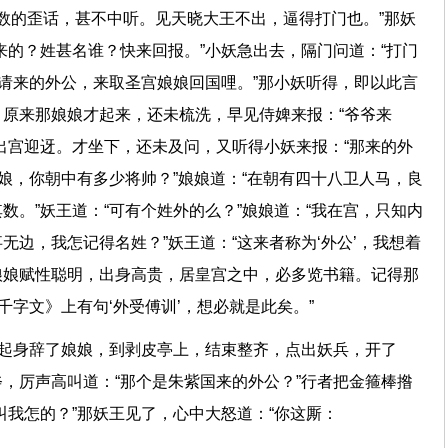
无数的歪话，甚不中听。见天晓大王不出，逼得打门也。”那妖
来的？姓甚名谁？快来回报。”小妖急出去，隔门问道：“打门
拜请来的外公，来取圣宫娘娘回国哩。”那小妖听得，即以此言
原来那娘娘才起来，还未梳洗，早见侍婢来报：“爷爷来
出宫迎迓。才坐下，还未及问，又听得小妖来报：“那来的外
娘娘，你朝中有多少将帅？”娘娘道：“在朝有四十八卫人马，良
数。”妖王道：“可有个姓外的么？”娘娘道：“我在宫，只知内
无边，我怎记得名姓？”妖王道：“这来者称为‘外公’，我想着
娘娘赋性聪明，出身高贵，居皇宫之中，必多览书籍。记得那
《千字文》上有句‘外受傅训’，想必就是此矣。”
即起身辞了娘娘，到剥皮亭上，结束整齐，点出妖兵，开了
，厉声高叫道：“那个是朱紫国来的外公？”行者把金箍棒揝
，叫我怎的？”那妖王见了，心中大怒道：“你这厮：