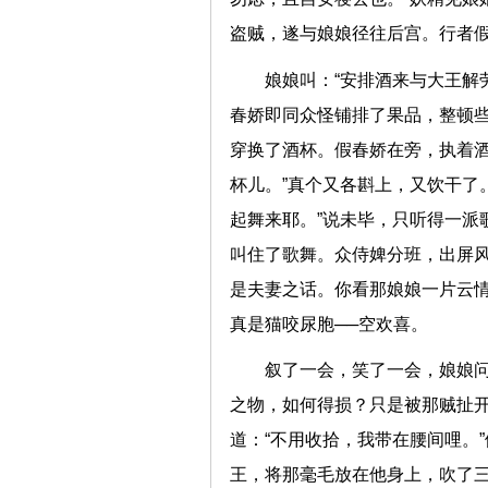
盗贼，遂与娘娘径往后宫。行
娘娘叫：“安排酒来与大王解
春娇即同众怪铺排了果品，整顿
穿换了酒杯。假春娇在旁，执着酒
杯儿。”真个又各斟上，又饮干了
起舞来耶。”说未毕，只听得一派
叫住了歌舞。众侍婢分班，出屏
是夫妻之话。你看那娘娘一片云
真是猫咬尿胞──空欢喜。
叙了一会，笑了一会，娘娘问
之物，如何得损？只是被那贼扯开
道：“不用收拾，我带在腰间哩。
王，将那毫毛放在他身上，吹了三