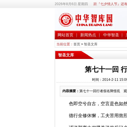
2026年8月6日 星期四
距『七夕情人节』还有
网站首页
新闻热点
中华智圣
当前位置：
首页
>
智圣文库
智圣文库
第七十一回 
时间：2014-2-11 
内容摘要：
第七十一回行者假名降怪犼 观
色即空兮自古，空言是色如
德行全修休懈，工夫苦用