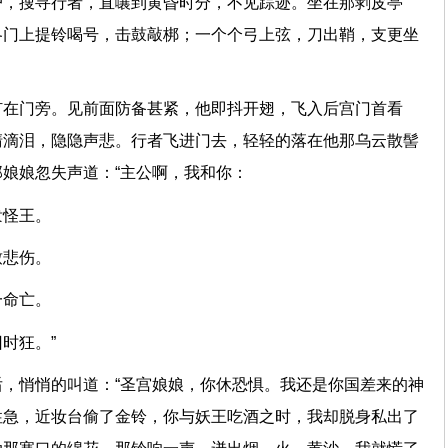
户，搜寻行者，直嚷到黄昏时分，不见踪迹。坐在那剥皮亭
各门上提铃喝号，击鼓敲梆；一个个弓上弦，刀出鞘，支更坐
钉在门旁。见前面防备甚紧，他即抖开翅，飞入后宫门首看
清滴泪，隐隐声悲。行者飞进门去，轻轻的落在他那乌云散髻
那娘娘忽失声道：“主公啊，我和你：
逢泼怪王。
处致悲伤。
姻一命亡。
比旧时狂。”
，悄悄的叫道：“圣宫娘娘，你休恐惧。我还是你国差来的神
性急，近妆台偷了金铃，你与妖王吃酒之时，我却脱身私出了