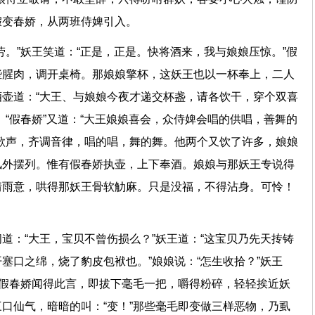
者假变春娇，从两班侍婢引入。
劳。”妖王笑道：“正是，正是。快将酒来，我与娘娘压惊。”假
些腥肉，调开桌椅。那娘娘擎杯，这妖王也以一杯奉上，二人
壶道：“大王、与娘娘今夜才递交杯盏，请各饮干，穿个双喜
。“假春娇”又道：“大王娘娘喜会，众侍婢会唱的供唱，善舞的
歌声，齐调音律，唱的唱，舞的舞。他两个又饮了许多，娘娘
风外摆列。惟有假春娇执壶，上下奉酒。娘娘与那妖王专说得
情雨意，哄得那妖王骨软觔麻。只是没福，不得沾身。可怜！
道：“大王，宝贝不曾伤损么？”妖王道：“这宝贝乃先天抟铸
塞口之绵，烧了豹皮包袱也。”娘娘说：“怎生收拾？”妖王
”假春娇闻得此言，即拔下毫毛一把，嚼得粉碎，轻轻挨近妖
口仙气，暗暗的叫：“变！”那些毫毛即变做三样恶物，乃虱