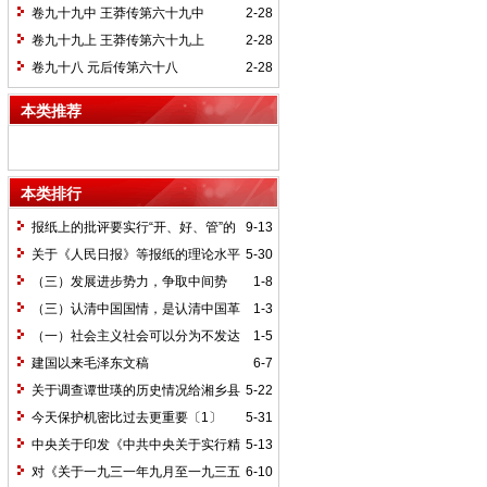
卷九十九中 王莽传第六十九中
2-28
卷九十九上 王莽传第六十九上
2-28
卷九十八 元后传第六十八
2-28
本类推荐
本类排行
报纸上的批评要实行“开、好、管”的
9-13
方针*
关于《人民日报》等报纸的理论水平
5-30
的批语〔1〕
（三）发展进步势力，争取中间势
1-8
力，孤立顽固势力
（三）认清中国国情，是认清中国革
1-3
命一切问题的基本依据
（一）社会主义社会可以分为不发达
1-5
和比较发达两个阶段
建国以来毛泽东文稿
6-7
关于调查谭世瑛的历史情况给湘乡县
5-22
委的信和给谭世瑛的复信
今天保护机密比过去更重要〔1〕
5-31
中央关于印发《中共中央关于实行精
5-13
兵简政、增产节约、反对贪污、反对浪费
对《关于一九三一年九月至一九三五
6-10