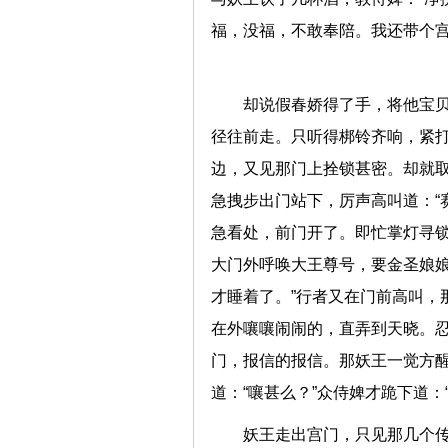
福，没福，不敢奉陪。我还带个
却说假春娇得了手，将他宝
径往前走。只听得梆铃齐响，紧
边，又见那门上拴锁甚密。却就
急拽步出门站下，厉声高叫道：“
急看处，前门开了。即忙掌灯寻锁
大门外呼唤大王尊号，要金圣娘娘
才睡着了。”行者又在门前高叫，
在外嚷嚷闹闹的，直弄到天晓。
门，报信的报信。那妖王一觉方
道：“嚷甚么？”众侍婢才跪下道
妖王走出宫门，只见那几个传