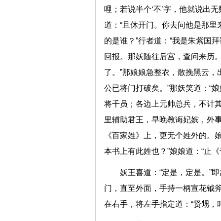
哩；若说半个‘不’字，他就说出
道：“且休开门。你去问他是那里
的是谁？”行者道：“我是朱紫国
回报。那妖随往后宫，查问来历。
了。”那娘娘急整衣，散挽黑云，
公已将门打破矣。”那妖笑道：“
将千员；各边上元帅总兵，不计其
里辅助君王，早晚教诲妃嫔，外事
《百家姓》上，更无个姓外的。
本书上有此姓也？”娘娘道：“止
妖王喜道：“定是，定是。”
门，直至外面，手持一柄宣花钺斧
在右手，将左手指定道：“贤甥