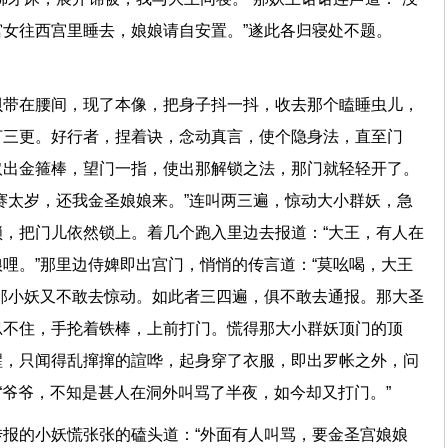
宫女往西宫里睡去，娘娘请自安置。”遂此各归寝处不题。
贝带在腰间，现了本像，把身子抖一抖，收去那个瞌睡虫儿，
打三更。好行者，捏着诀，念动真言，使个隐身法，直至门
取出金箍棒，望门一指，使出那解锁之法，那门就轻轻开了。
赛太岁，还我金圣娘娘来。”连叫两三遍，惊动大小群妖，急
，把门儿依然锁上。着几个跑入里边去报道：“大王，有人在
哩。”那里边侍婢即出宫门，悄悄的传言道：“莫吆喝，大王
那小妖又不敢去惊动。如此者三四遍，俱不敢去通报。那大圣
忍不住，手抡着铁棒，上前打门。慌得那大小群妖顶门的顶
醒，只闻得乱撺撺的諠哗，起身穿了衣服，即出罗帐之外，问
：“爷爷，不知是甚人在洞外叫骂了半夜，如今却又打门。”
报的小妖慌张张的磕头道：“外面有人叫骂，要金圣宫娘娘