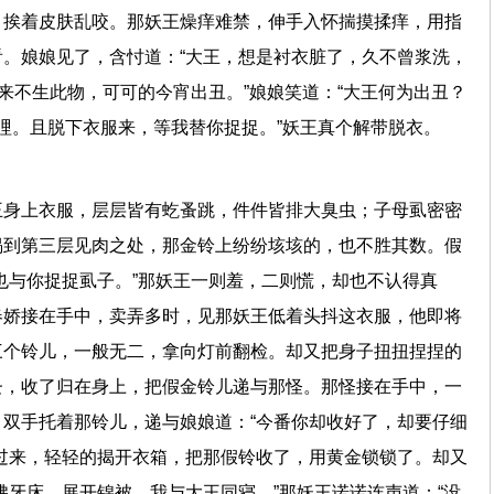
，挨着皮肤乱咬。那妖王燥痒难禁，伸手入怀揣摸揉痒，用指
。娘娘见了，含忖道：“大王，想是衬衣脏了，久不曾浆洗，
从来不生此物，可可的今宵出丑。”娘娘笑道：“大王何为出丑？
’哩。且脱下衣服来，等我替你捉捉。”妖王真个解带脱衣。
王身上衣服，层层皆有虼蚤跳，件件皆排大臭虫；子母虱密密
揭到第三层见肉之处，那金铃上纷纷垓垓的，也不胜其数。假
也与你捉捉虱子。”那妖王一则羞，二则慌，却也不认得真
春娇接在手中，卖弄多时，见那妖王低着头抖这衣服，他即将
三个铃儿，一般无二，拿向灯前翻检。却又把身子扭扭捏捏的
蚤，收了归在身上，把假金铃儿递与那怪。那怪接在手中，一
双手托着那铃儿，递与娘娘道：“今番你却收好了，却要仔细
过来，轻轻的揭开衣箱，把那假铃收了，用黄金锁锁了。却又
拂牙床，展开锦被，我与大王同寝。”那妖王诺诺连声道：“没