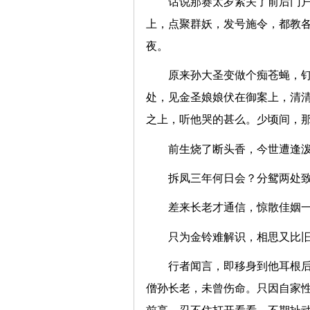
话说那赛太岁紧关了前后门
上，点聚群妖，发号施令，都教
夜。
原来孙大圣变做个痴苍蝇，
处，见金圣娘娘伏在御案上，清
之上，听他哭的甚么。少顷间，
前生烧了断头香，今世遭
拆凤三年何日会？分鸳两
差来长老才通信，惊散佳
只为金铃难解识，相思又
行者闻言，即移身到他耳根后
僧孙长老，未曾伤命。只因自家