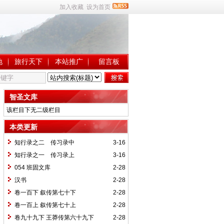
加入收藏
设为首页
地
旅行天下
本站推广
留言板
智圣文库
该栏目下无二级栏目
本类更新
知行录之二 传习录中
3-16
知行录之一 传习录上
3-16
054 班固文库
2-28
汉书
2-28
卷一百下 叙传第七十下
2-28
卷一百上 叙传第七十上
2-28
卷九十九下 王莽传第六十九下
2-28