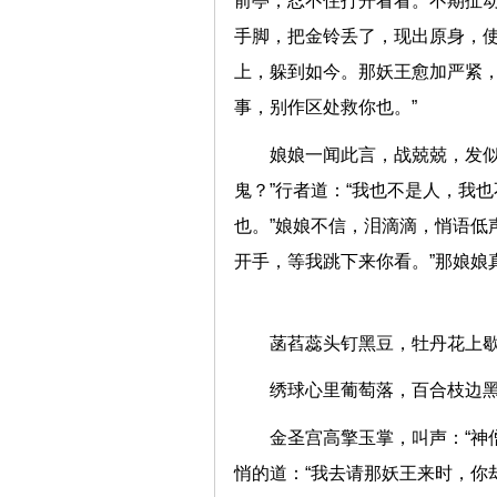
前亭，忍不住打开看看。不期扯
手脚，把金铃丢了，现出原身，
上，躲到如今。那妖王愈加严紧
事，别作区处救你也。”
娘娘一闻此言，战兢兢，发似
鬼？”行者道：“我也不是人，我
也。”娘娘不信，泪滴滴，悄语低
开手，等我跳下来你看。”那娘娘
菡萏蕊头钉黑豆，牡丹花
绣球心里葡萄落，百合枝
金圣宫高擎玉掌，叫声：“神
悄的道：“我去请那妖王来时，你却