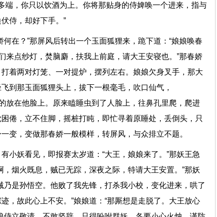
用多端，你只以饮酒为上。你将那贴身的侍婢唤一个进来，指与
旁边伏侍，却好下手。”
娇何在？”那屏风后转出一个玉面狐狸来，跪下道：“娘娘唤春
他们来点纱灯，焚脑麝，扶我上前庭，请大王安寝也。”那春娇
，打着两对灯笼、一对提炉，摆列左右。娘娘欠身叉手，那大
径飞到那玉面狐狸头上，拔下一根毫毛，吹口仙气，
轻的放在他脸上。原来瞌睡虫到了人脸上，往鼻孔里爬，爬进
觉困倦，立不住脚，摇桩打盹，即忙寻着原睡处，丢倒头，只
身一变，变做那春娇一般模样，转屏风，与众排立不题。
有小妖看见，即报赛太岁道：“大王，娘娘来了。”那妖王急
啊，烟火既息，贼已无踪，深夜之际，特请大王安置。”那妖
贼乃是孙悟空。他败了我先锋，打杀我小校，变化进来，哄了
迹，故此心上不安。”娘娘道：“那厮想是走脱了。大王放心
娘侍立敬请，不敢坚辞，只得吩咐群妖，各要小心火烛，谨防