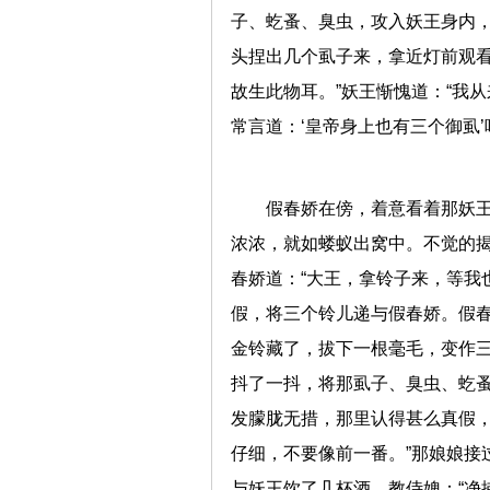
子、虼蚤、臭虫，攻入妖王身内
头捏出几个虱子来，拿近灯前观看
故生此物耳。”妖王惭愧道：“我
常言道：‘皇帝身上也有三个御虱
假春娇在傍，着意看着那妖
浓浓，就如蝼蚁出窝中。不觉的
春娇道：“大王，拿铃子来，等我
假，将三个铃儿递与假春娇。假
金铃藏了，拔下一根毫毛，变作
抖了一抖，将那虱子、臭虫、虼
发朦胧无措，那里认得甚么真假，
仔细，不要像前一番。”那娘娘接
与妖王饮了几杯酒，教侍婢：“净