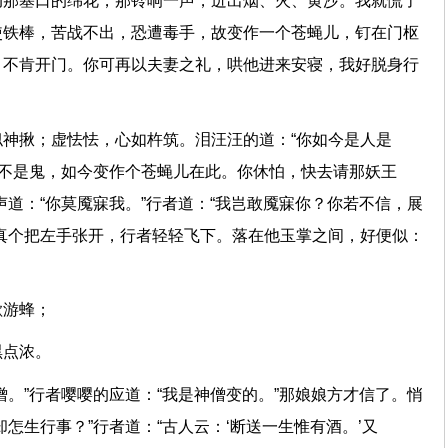
动那塞口的绵花，那铃响一声，迸出烟、火、黄沙。我就慌了
使铁棒，苦战不出，恐遭毒手，故变作一个苍蝇儿，钉在门枢
，不肯开门。你可再以夫妻之礼，哄他进来安寝，我好脱身行
神揪；虚怯怯，心如杵筑。泪汪汪的道：“你如今是人是
也不是鬼，如今变作个苍蝇儿在此。你休怕，快去请那妖王
声道：“你莫魇寐我。”行者道：“我岂敢魇寐你？你若不信，展
真个把左手张开，行者轻轻飞下。落在他玉掌之间，好便似：
上歇游蜂；
边黑点浓。
僧。”行者嘤嘤的应道：“我是神僧变的。”那娘娘方才信了。悄
怎生行事？”行者道：“古人云：‘断送一生惟有酒。’又