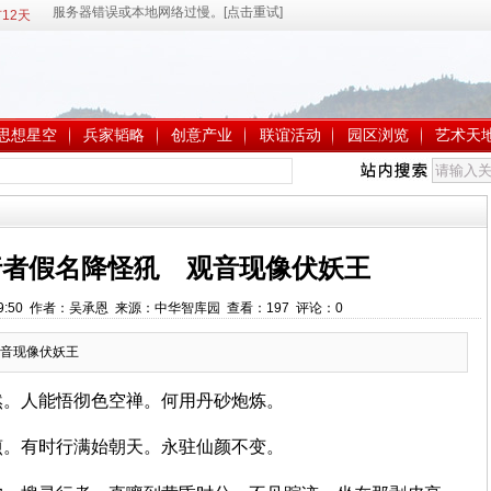
12天
思想星空
兵家韬略
创意产业
联谊活动
园区浏览
艺术天
行者假名降怪犼 观音现像伏妖王
15:09:50 作者：吴承恩 来源：中华智库园 查看：
197
评论：
0
音现像伏妖王
然。人能悟彻色空禅。何用丹砂炮炼。
熬煎。有时行满始朝天。永驻仙颜不变。