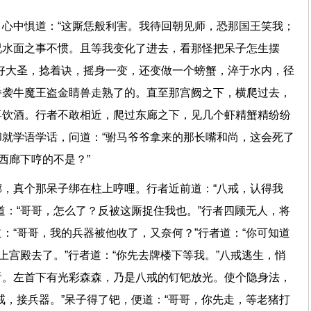
心中惧道：“这厮恁般利害。我待回朝见师，恐那国王笑我；
况水面之事不惯。且等我变化了进去，看那怪把呆子怎生摆
好大圣，捻着诀，摇身一变，还变做一个螃蟹，淬于水内，径
番袭牛魔王盗金睛兽走熟了的。直至那宫阙之下，横爬过去，
喜饮酒。行者不敢相近，爬过东廊之下，见几个虾精蟹精纷纷
就学语学话，问道：“驸马爷爷拿来的那长嘴和尚，这会死了
在那西廊下哼的不是？”
，真个那呆子绑在柱上哼哩。行者近前道：“八戒，认得我
道：“哥哥，怎么了？反被这厮捉住我也。”行者四顾无人，将
：“哥哥，我的兵器被他收了，又奈何？”行者道：“你可知道
上宫殿去了。”行者道：“你先去牌楼下等我。”八戒逃生，悄
看。左首下有光彩森森，乃是八戒的钉钯放光。使个隐身法，
戒，接兵器。”呆子得了钯，便道：“哥哥，你先走，等老猪打