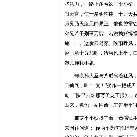
些法力，一路上多亏这三个小徒。
闹天宫，使一条金箍棒，十万天
师兄乃天蓬元帅果正，他也曾掌
弟兄若干别事无能，若说擒妖缚
通一二。这腾云驾雾、唤雨呼风，
说，愈十分加敬，请唐僧上坐，口
黎民顶礼不题。
却说孙大圣与八戒驾着狂风
口仙气，叫：“变！”变作一把戒
道：“快早去对那万圣龙王报知，
出来，免他一家性命；若迸半个
那两个小妖得了命，负痛逃
来围住问道：“你两个为何拖绳带