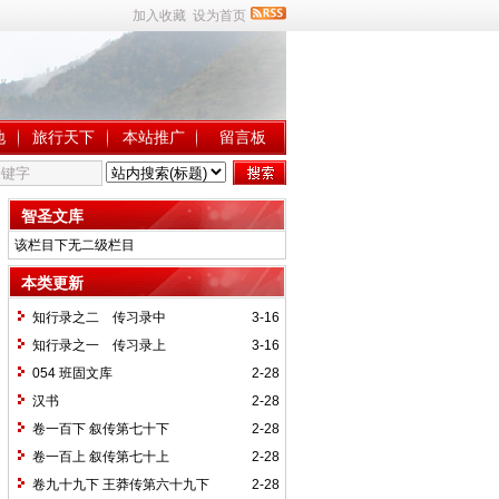
加入收藏
设为首页
地
旅行天下
本站推广
留言板
智圣文库
该栏目下无二级栏目
本类更新
知行录之二 传习录中
3-16
知行录之一 传习录上
3-16
054 班固文库
2-28
汉书
2-28
卷一百下 叙传第七十下
2-28
卷一百上 叙传第七十上
2-28
卷九十九下 王莽传第六十九下
2-28