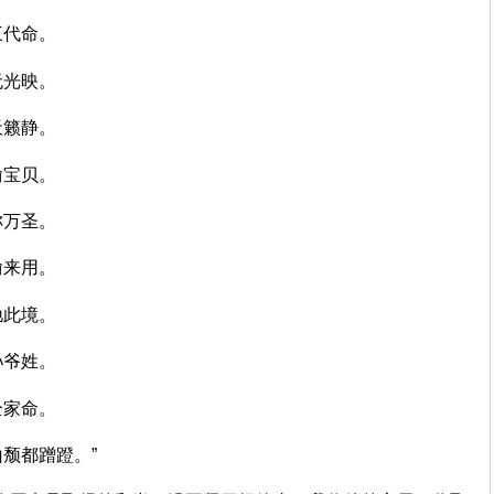
人三代命。
上无光映。
更天籁静。
等偷宝贝。
名称万圣。
贝偷来用。
言驰此境。
问孙爷姓。
少全家命。
涸山颓都蹭蹬。”