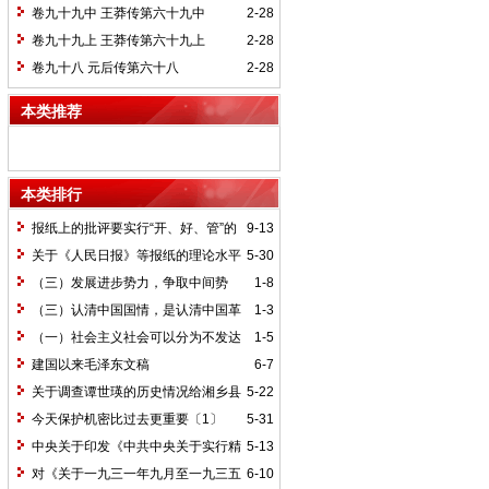
卷九十九中 王莽传第六十九中
2-28
卷九十九上 王莽传第六十九上
2-28
卷九十八 元后传第六十八
2-28
本类推荐
本类排行
报纸上的批评要实行“开、好、管”的
9-13
方针*
关于《人民日报》等报纸的理论水平
5-30
的批语〔1〕
（三）发展进步势力，争取中间势
1-8
力，孤立顽固势力
（三）认清中国国情，是认清中国革
1-3
命一切问题的基本依据
（一）社会主义社会可以分为不发达
1-5
和比较发达两个阶段
建国以来毛泽东文稿
6-7
关于调查谭世瑛的历史情况给湘乡县
5-22
委的信和给谭世瑛的复信
今天保护机密比过去更重要〔1〕
5-31
中央关于印发《中共中央关于实行精
5-13
兵简政、增产节约、反对贪污、反对浪费
对《关于一九三一年九月至一九三五
6-10