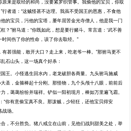
你原来是取经的和尚，没要紧罗织管事。我偷他的宝贝，你取
”行者道：“这贼怪甚不达理。我虽不受国王的恩惠，不食他
偷他的宝贝，污他的宝塔，屡年屈苦金光寺僧人，他是我一门
枉？”驸马道：“你既如此，想是要行赌斗。常言道：‘武不善
，一时间伤了你的性命，误了你去取经。”
，有甚强能，敢开大口？走上来，吃老爷一棒。”那驸马更不
在那乱石山头，这一场真个好杀：
报国王。小怪逃生回水内，老龙破胆各商量。九头驸马施威
孙大圣，金箍棒起十分刚。那怪物，九个头颅十八眼，前前后
斤力，蔼蔼纷纷并瑞祥。铲似一阳初现月，棒如万里遍飞霜。
道：“你有意偷宝真不良。那泼贼，少轻狂，还他宝贝得安
输赢练战场。
余合，不分胜负。猪八戒立在山前，见他们战到甜美之处，举