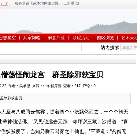
11天
思想星空
兵家韬略
创意产业
联谊活动
园区浏览
艺术天
二僧荡怪闹龙宫 群圣除邪获宝贝
14:50:32 作者：吴承恩 来源：中华智库园 查看：
217
评论：
0
圣除邪获宝贝
孙大圣与八戒腾云驾雾，提着两个小妖飘然而去，一个个朝天
此辈神仙活佛。”又见他远去无踪，却拜谢三藏、沙僧道：“寡
住妖贼便了，岂知乃腾云驾雾之上仙也。”三藏道：“贫僧无