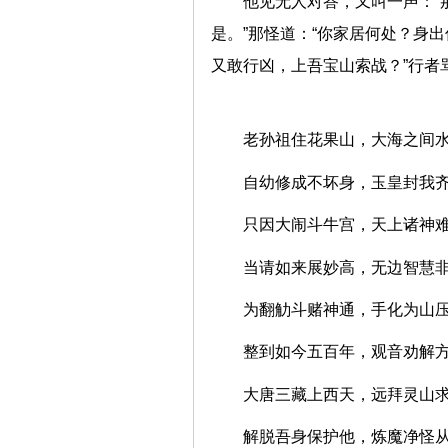
他见无人对答，又叫一声：“
是。”那怪道：“你家居何处？身
又敢行凶，上吾宝山索战？”行者
老孙祖住花果山，大海之
自幼修成不坏身，玉皇封
只因大闹斗牛宫，天上诸
当请如来展妙高，无边智
为翻觔斗赌神通，手化为
整到如今五百年，观音劝
大唐三藏上西天，远拜灵
解脱吾身保护他，炼魔净