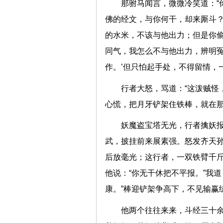
那驸马闻言，微微冷笑道：“
佛的经文，与你何干，却来厮斗？
的水米，不该与他出力；但是你
同气，我怎么不与他出力，辨明冤
作。’但只怕起手处，不得留情
行者大怒，骂道：“这泼贼怪
心慌，把月牙铲架住铁棒，就
妖魔盗宝塔无光，行者擒妖
武，披挂前来展素强。怒发齐天
后放毫光；这行者，一双铁臂千
他说：“你无干休把不平报。”我
康。”棒迎铲架争高下，不见
他两个往往来来，斗经三十