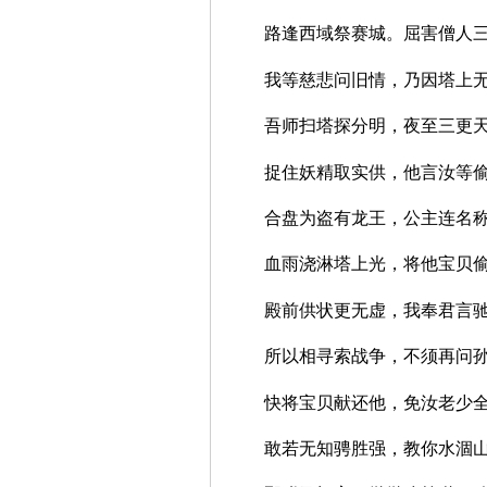
路逢西域祭赛城。屈害僧
我等慈悲问旧情，乃因塔
吾师扫塔探分明，夜至三
捉住妖精取实供，他言汝
合盘为盗有龙王，公主连
血雨浇淋塔上光，将他宝
殿前供状更无虚，我奉君
所以相寻索战争，不须再
快将宝贝献还他，免汝老
敢若无知骋胜强，教你水