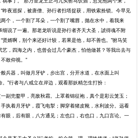
，祸事了。”那万圣龙王正与九头驸马饮酒，忽见他两个来，
“昨夜巡探，被唐僧、孙行者扫塔捉获，用铁索拴锁。今早见
我两个，一个割了耳朵，一个割了嘴唇，抛在水中，着我来
事细说了一遍。那老龙听说是孙行者齐天大圣，諕得魂不附
“贤婿啊，别个来还好计较，若果是他，却不善也。”驸马笑
武艺，四海之内，也曾会过几个豪杰，怕他做甚？等我出去与
降，不敢仰视。”
一般兵器，叫做月牙铲，步出宫，分开水道，在水面上叫
纳命。”行者与八戒立在岸边，观看那妖精怎生打扮：
贯一副兜鍪甲，亮敌秋霜。上罩着锦征袍，真个是彩云笼玉；
。手执着月牙铲，霞飞电掣；脚穿着猪皮靴，水利波分。远看
前有眼，后有眼，八方通见；左也口，右也口，九口言论。一
九宸。