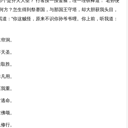
那个是齐天大圣？”行者按一按金箍，理一理铁棒道：“老孙便
出何方？怎生得到祭赛国，与那国王守塔，却大胆获我头目，
骂道：“你这贼怪，原来不识你孙爷爷哩。你上前，听我道：
间水帘洞。
我齐天圣。
神难取胜。
慧非凡用。
山压我重。
解方逃命。
山求佛颂。
怪从修行。