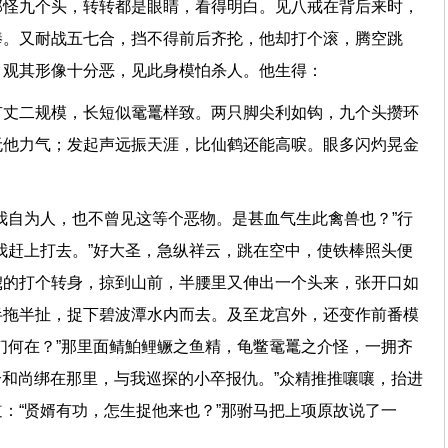
那怪九个头，转转都是眼睛，看得明白。见八戒在背后来时，
棒。又耐战五七合，挡不得前后齐抡，他却打个滚，腾空跳
虫。观其形像十分恶，见此身模怕杀人。他生得：
有丈二规模，长短似鼋鼍样致。两只脚尖利如钩，九个头攒环
无他力气；发起声远振天涯，比仙鹤还能高唳。眼多闪灼晃金
我自为人，也不曾见这等个恶物。是甚血气生此禽兽也？”行
我赶上打去。”好大圣，急纵祥云，跳在空中，使铁棒照头便
飕的打个转身，掠到山前，半腰里又伸出一个头来，张开口如
半拖半扯，捉下碧波潭水内而去。及至龙宫外，还变作前番模
们何在？”那里面鲭鮊鲤鳜之鱼精，龟鳖鼋鼍之介怪，一拥齐
这个和尚绑在那里，与我巡探的小卒报仇。”众精推推嚷嚷，抬进
：“贤婿有功，怎生捉他来也？”那驸马把上项原故说了一
。