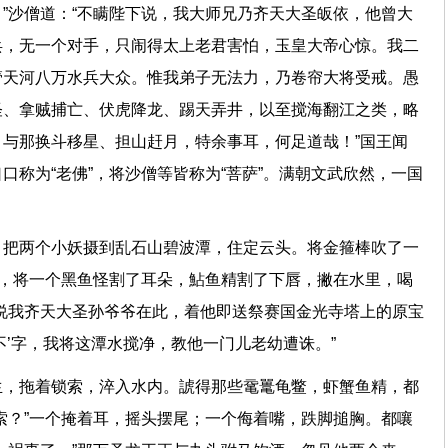
”沙僧道：“不瞒陛下说，我大师兄乃齐天大圣皈依，他曾大
兵，无一个对手，只闹得太上老君害怕，玉皇大帝心惊。我二
管天河八万水兵大众。惟我弟子无法力，乃卷帘大将受戒。愚
怪、拿贼捕亡、伏虎降龙、踢天弄井，以至搅海翻江之类，略
与那换斗移星、担山赶月，特余事耳，何足道哉！”国王闻
口称为“老佛”，将沙僧等皆称为“菩萨”。满朝文武欣然，一国
，把两个小妖摄到乱石山碧波潭，住定云头。将金箍棒吹了一
刀，将一个黑鱼怪割了耳朵，鮎鱼精割了下唇，撇在水里，喝
说我齐天大圣孙爷爷在此，着他即送祭赛国金光寺塔上的原宝
‘不’字，我将这潭水搅净，教他一门儿老幼遭诛。”
生，拖着锁索，淬入水内。諕得那些鼋鼍龟鳖，虾蟹鱼精，都
索？”一个掩着耳，摇头摆尾；一个侮着嘴，跌脚搥胸。都嚷