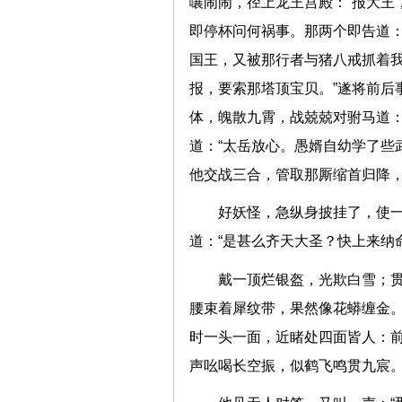
嚷闹闹，径上龙王宫殿：“报大王
即停杯问何祸事。那两个即告道：
国王，又被那行者与猪八戒抓着
报，要索那塔顶宝贝。”遂将前后
体，魄散九霄，战兢兢对驸马道：
道：“太岳放心。愚婿自幼学了些
他交战三合，管取那厮缩首归
好妖怪，急纵身披挂了，使
道：“是甚么齐天大圣？快上来
戴一顶烂银盔，光欺白雪；
腰束着犀纹带，果然像花蟒缠金
时一头一面，近睹处四面皆人：
声吆喝长空振，似鹤飞鸣贯