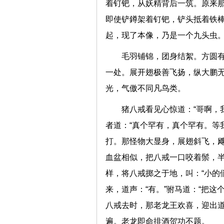
着钉钯，从妖精背后一筑。原来
即使铲鐏架着钉钯，铲头抵着铁
起，现了本像，乃是一个九头
毛羽铺锦，团身结絮。方圆
一处。展开翅极善飞扬，纵大鹏
光，气傲不同凡鸟类。
猪八戒看见心惊道：“哥啊，
者道：“真个罕有，真个罕有。等
打。那怪物大显身，展翅斜飞，
血盆相似，把八戒一口咬着鬃，
样，将八戒掷之于地，叫：“小的
来，道声：“有。”驸马道：“把
八戒去时，那老龙王欢喜，迎出道
遍。老龙即命排酒贺功不题