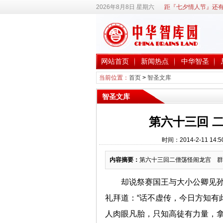
2026年8月8日 星期六
距『七夕情人节』还有
网站首页
新闻热点
中华智圣
当前位置：
首页
>
智圣文库
智圣文库
第六十三回 
时间：2014-2-11 
内容摘要：
第六十三回二僧荡怪闹龙宫 群
却说祭赛国王与大小公卿见
礼拜道：“话不虚传，今日方知有
人肉眼凡胎，只知高徒有力量，拿