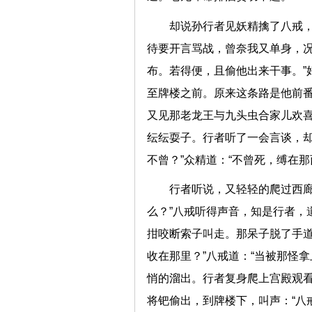
却说孙行者见妖精擒了八戒，
待要开言骂战，曾奈我又单身，
布。若得便，且偷他出来干事。”
至牌楼之前。原来这条路是他前
又见那老龙王与九头虫合家儿欢
纭纭耍子。行者听了一会言谈，却
不曾？”众精道：“不曾死，缚
行者听说，又轻轻的爬过西廊
么？”八戒听得声音，知是行者，
拑咬断索子叫走。那呆子脱了手道
收在那里？”八戒道：“当被那怪拿
悄的溜出。行者复身爬上宫殿观
将钯偷出，到牌楼下，叫声：“八