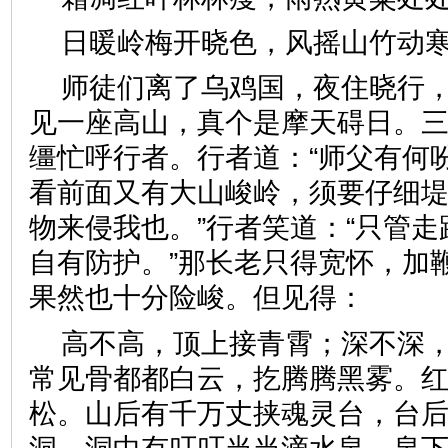
日暖岭梅开晓色，风摇山竹
师徒们离了乌鸡国，夜住晓行
见一座高山，真个是摩天碍日。
缰忙呼行者。行者道：“师父有何吩
看前面又有大山峻岭，须要仔细
物来侵我也。”行者笑道：“只管
自有防护。”那长老只得宽怀，加
果然也十分险峻。但见得：
高不高，顶上接青霄；深不深
常见骨都都白云，扢腾腾黑雾。
松。山后有千万丈挟魂灵台，台