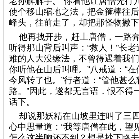
老孙解解手。”你看他让唐僧先行
使个移山缩地之法，把金箍棒往
峰头，往前走了，却把那怪物
他再拽开步，赶上唐僧，一路
听得那山背后叫声：“救人！”长老
难的人大没缘法，不曾得遇着我
你听他在山后叫哩。”八戒道：“
今风转了也。”行者道：“管他甚
路。”因此，遂都无言语，恨不得
话下。
却说那妖精在山坡里连叫了三
心中思量道：“我等唐僧在此，望
怎么这半晌还不到？想是抄下路去