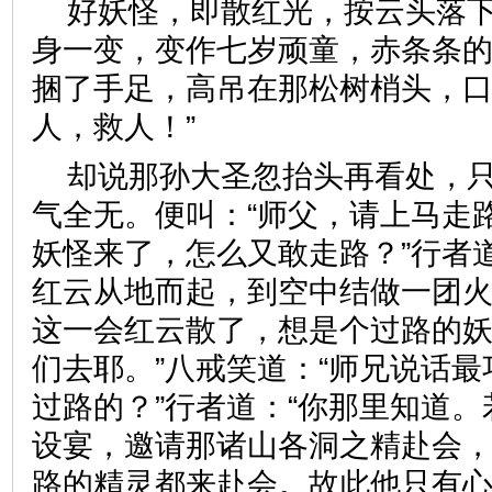
好妖怪，即散红光，按云头落
身一变，变作七岁顽童，赤条条
捆了手足，高吊在那松树梢头，口
人，救人！”
却说那孙大圣忽抬头再看处，
气全无。便叫：“师父，请上马走路
妖怪来了，怎么又敢走路？”行者
红云从地而起，到空中结做一团
这一会红云散了，想是个过路的
们去耶。”八戒笑道：“师兄说话
过路的？”行者道：“你那里知道
设宴，邀请那诸山各洞之精赴会
路的精灵都来赴会。故此他只有