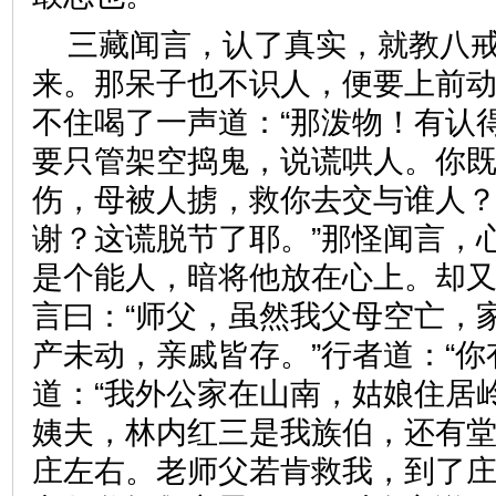
三藏闻言，认了真实，就教八
来。那呆子也不识人，便要上前
不住喝了一声道：“那泼物！有认
要只管架空捣鬼，说谎哄人。你
伤，母被人掳，救你去交与谁人
谢？这谎脱节了耶。”那怪闻言，
是个能人，暗将他放在心上。却
言曰：“师父，虽然我父母空亡，
产未动，亲戚皆存。”行者道：“你
道：“我外公家在山南，姑娘住居
姨夫，林内红三是我族伯，还有
庄左右。老师父若肯救我，到了