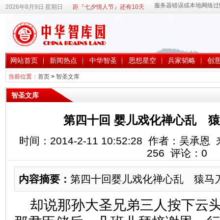
2026年8月9日 星期日
距『七夕情人节』还有10天
网站首页
新闻热点
中华智圣
思想星空
兵家韬略
创
当前位置：
首页
>
智圣文库
智圣文库
第四十回 婴儿戏化禅心乱 
时间：2014-2-11 10:52:28 作者：吴
256
评论：
0
内容摘要：
第四十回婴儿戏化禅心乱 猿马
却说那孙大圣兄弟三人按下云