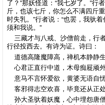
了？”那妖怪道：“我七岁了。”行
斤，也该七斤，你怎么不满四斤重
时失乳。”行者说：“也罢，我驮
须和我说。”
三藏才与八戒、沙僧前走，行
行径投西去。有诗为证。诗
道德高隆魔障高，禅机本静
心君正直行中道，木母痴屣
意马不言怀爱欲，黄婆无语
客邪得志空欢喜，毕竟还从
孙大圣驮着妖魔，心中埋怨唐僧