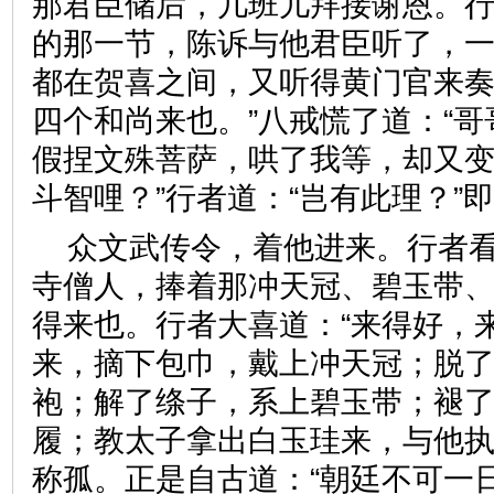
那君臣储后，几班儿拜接谢恩。
的那一节，陈诉与他君臣听了，
都在贺喜之间，又听得黄门官来奏
四个和尚来也。”八戒慌了道：“
假捏文殊菩萨，哄了我等，却又
斗智哩？”行者道：“岂有此理？”
众文武传令，着他进来。行者
寺僧人，捧着那冲天冠、碧玉带
得来也。行者大喜道：“来得好，
来，摘下包巾，戴上冲天冠；脱
袍；解了绦子，系上碧玉带；褪
履；教太子拿出白玉珪来，与他
称孤。正是自古道：“朝廷不可一