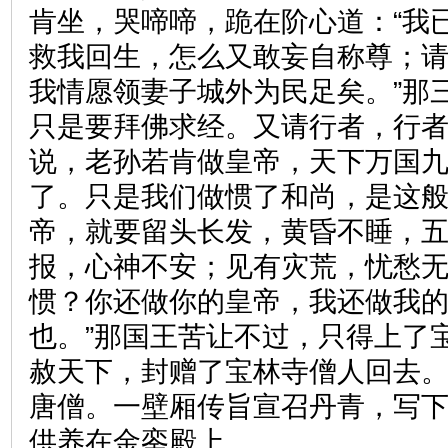
肯坐，哭啼啼，跪在阶心道：“我
救我回生，怎么又敢妄自称尊；
我情愿领妻子城外为民足矣。”那
只是要拜佛求经。又请行者，行者
说，老孙若肯做皇帝，天下万国
了。只是我们做惯了和尚，是这
帝，就要留头长发，黄昏不睡，
报，心神不安；见有灾荒，忧愁
惯？你还做你的皇帝，我还做我
也。”那国王苦让不过，只得上了
赦天下，封赠了宝林寺僧人回去
唐僧。一壁厢传旨宣召丹青，写
供养在金銮殿上。