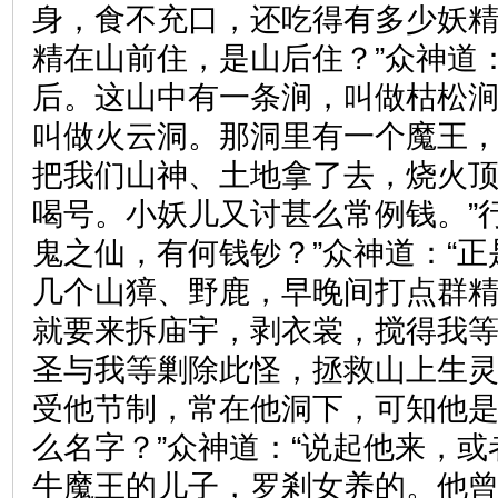
身，食不充口，还吃得有多少妖精
精在山前住，是山后住？”众神道
后。这山中有一条涧，叫做枯松
叫做火云洞。那洞里有一个魔王
把我们山神、土地拿了去，烧火
喝号。小妖儿又讨甚么常例钱。”
鬼之仙，有何钱钞？”众神道：“
几个山獐、野鹿，早晚间打点群
就要来拆庙宇，剥衣裳，搅得我
圣与我等剿除此怪，拯救山上生灵
受他节制，常在他洞下，可知他
么名字？”众神道：“说起他来，
牛魔王的儿子，罗剎女养的。他