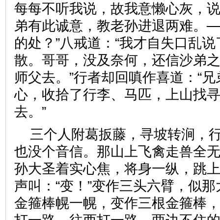
每每不听我说，故我意懒心灰，
弟有此诚意，教老孙进退两难。─
的处？”八戒道：“我才自失口乱
散。哥哥，没及奈何，还信沙弟
师父去。”行者却回嗔作喜道：“
心，收拾了行李、马匹，上山找
去。”
三个人附葛扳藤，寻坡转涧，
也没个音信。那山上飞禽走兽全
孙大圣着实心焦，将身一纵，跳
声叫：“变！”变作三头六臂，似
金箍棒幌一幌，变作三根金箍棒