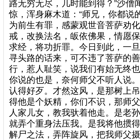
路无穷无尽，几时能到得？”沙僧
惊，浑身麻木道：“师兄，你都说
为前生有罪，感蒙观世音菩萨劝
戒，改换法名，皈依佛果，情愿
求经，将功折罪。今日到此，一
寻头路的话来，可不违了菩萨的
行，惹人耻笑，说我们有始无终也
你说的也是，奈何师父不听人说
认得好歹。才然这风，是那树上
得他是个妖精，你们不识，那师
人家儿女，教我驮着他走。是老
就弄个重身法压我。是我将他掼
解尸之法，弄阵旋风，把我师父