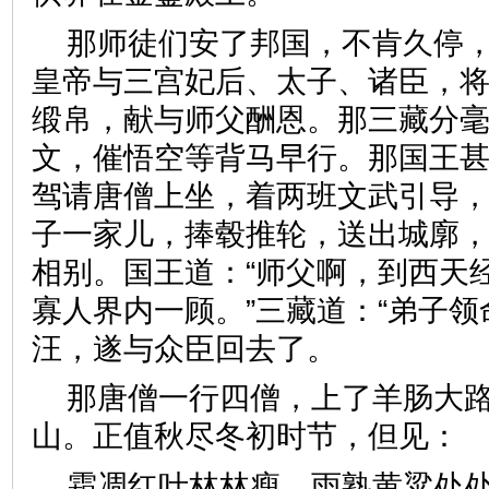
那师徒们安了邦国，不肯久停
皇帝与三宫妃后、太子、诸臣，
缎帛，献与师父酬恩。那三藏分
文，催悟空等背马早行。那国王
驾请唐僧上坐，着两班文武引导
子一家儿，捧毂推轮，送出城廓
相别。国王道：“师父啊，到西天
寡人界内一顾。”三藏道：“弟子领
汪，遂与众臣回去了。
那唐僧一行四僧，上了羊肠大
山。正值秋尽冬初时节，但
霜凋红叶林林瘦，雨熟黄粱