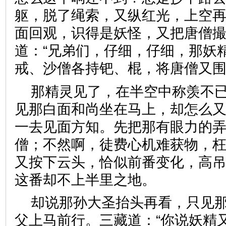
躯，脱了绳索，又纵红光，上空
面回观，识得是妖怪，又把唐僧
道：“兄弟们，仔细，仔细，那妖
戒、沙僧各持钯、棍，将唐僧
那精灵见了，在半空中称羡不已
见那白面和尚坐在马上，却怎么
一去见面方知。先把那有眼力的
僧；不然啊，徒费心机难获物，枉
又按下云头，恰似前番变化，高
这番却不上半里之地。
却说那孙大圣抬头再看，只见
父上马前行。三藏道：“你说妖精