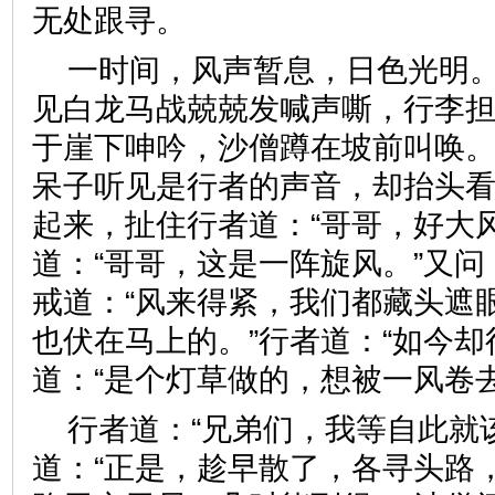
无处跟寻。
一时间，风声暂息，日色光明
见白龙马战兢兢发喊声嘶，行李
于崖下呻吟，沙僧蹲在坡前叫唤。
呆子听见是行者的声音，却抬头
起来，扯住行者道：“哥哥，好大
道：“哥哥，这是一阵旋风。”又问
戒道：“风来得紧，我们都藏头遮
也伏在马上的。”行者道：“如今却
道：“是个灯草做的，想被一风
行者道：“兄弟们，我等自此就
道：“正是，趁早散了，各寻头路