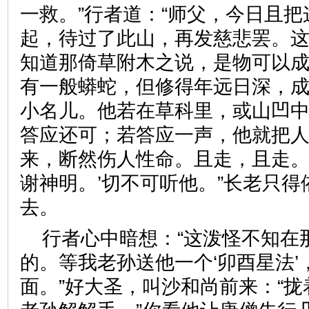
一救。”行者道：“师父，今日且
起，待过了此山，再发慈悲罢。
知道那倚草附木之说，是物可以
有一般蟒蛇，但修得年远日深，
小名儿。他若在草科里，或山凹
答应还可；若答应一声，他就把
来，断然伤人性命。且走，且走。
谢神明。’切不可听他。”长老只
去。
行者心中暗想：“这泼怪不知在
的。等我老孙送他一个‘卯酉星法’
面。”好大圣，叫沙和尚前来：“