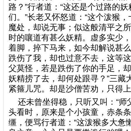
路？”行者道：“这还是个过路的
们。”长老又怀怒道：“这个泼猴
魔处，却说无事；似这般清平之
时的嚷道有甚么妖精。虚多实少
着脚，捽下马来，如今却解说甚
跌伤了我，却也过意不去，这等这
父莫怪，若是跌伤了你的手足，
妖精捞了去，却何处跟寻？”三藏
紧箍儿咒。却是沙僧苦劝，只
还未曾坐得稳，只听又叫：“师
头看时，原来是个小孩童，赤条
缰，便骂行者道：“这泼猴多大惫