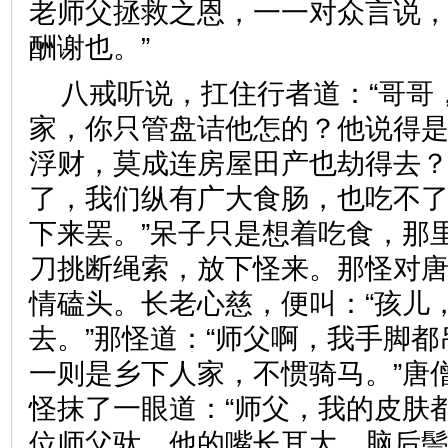
老师父拯救之恩，一一对众言说
酬谢也。”
八戒听说，扛住行者道：“哥哥
家，你只管盘诘他怎的？他说得
浮财，莫成连房屋田产也劫得去
了，我们纵有广大食肠，也吃不
下来罢。”呆子只是想着吃食，那
刀挑断绳索，放下怪来。那怪对
情磕头。长老心慈，便叫：“孩儿
去。”那怪道：“师父啊，我手脚
一则是乡下人家，不惯骑马。”唐
怪抹了一眼道：“师父，我的皮肤
位师父驮。他的嘴长耳大，脑后鬃