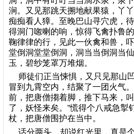
洞，洞中有叮叮当当滴水泉，泉
涧。又见那跳天搠地献果猿，丫
痴痴看人獐。至晚巴山寻穴虎，
得洞门唿喇的响，惊得飞禽扑鲁
鞠律律的行，见此一伙禽和兽，
堂倒洞堂堂倒洞，洞当当倒洞当
玉，碧纱笼罩万堆烟。
师徒们正当悚惧，又只见那山
冒到九霄空内，结聚了一团火气
前，把唐僧搊着脚，推下马来，叫
了，妖怪来矣。”慌得个八戒急掣
杖，把唐僧围护在当中。
话分两头。却说红光里，真是