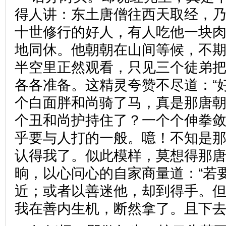
得人讲：东土唐僧往西天取经，
十世修行的好人，有人吃他一块
地同休。他朝朝在山间等候，不
半空里正然观看，只见三个徒弟
各各准备。这精灵夸赞不尽道：“
个白面胖和尚骑了马，真是那唐
个丑和尚护持住了？一个个伸拳
乎要与人打的一般。噫！不知是
认得我了。似此模样，莫想得那唐
晌，以心问心的自家商量道：“若
近；或者以善迷他，却到得手。
我在善内生机，断然拿了。且