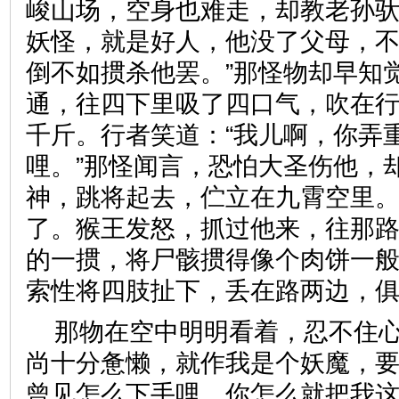
峻山场，空身也难走，却教老孙
妖怪，就是好人，他没了父母，
倒不如掼杀他罢。”那怪物却早知
通，往四下里吸了四口气，吹在
千斤。行者笑道：“我儿啊，你弄
哩。”那怪闻言，恐怕大圣伤他，
神，跳将起去，伫立在九霄空里
了。猴王发怒，抓过他来，往那
的一掼，将尸骸掼得像个肉饼一
索性将四肢扯下，丢在路两边
那物在空中明明看着，忍不住心
尚十分惫懒，就作我是个妖魔，
曾见怎么下手哩，你怎么就把我