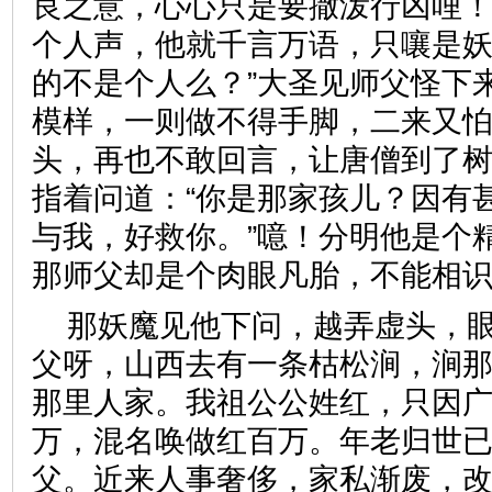
良之意，心心只是要撒泼行凶哩
个人声，他就千言万语，只嚷是
的不是个人么？”大圣见师父怪下
模样，一则做不得手脚，二来又
头，再也不敢回言，让唐僧到了
指着问道：“你是那家孩儿？因有
与我，好救你。”噫！分明他是个
那师父却是个肉眼凡胎，不能
那妖魔见他下问，越弄虚头，眼
父呀，山西去有一条枯松涧，涧
那里人家。我祖公公姓红，只因
万，混名唤做红百万。年老归世
父。近来人事奢侈，家私渐废，