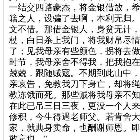
一结交四路豪杰，将金银借放，
籍之人，设骗了去啊，本利无归
文不借。那借金银人，身贫无计
杖，白日杀上我门，将我财帛尽
了；见我母亲有些颜色，拐将去
时节，我母亲舍不得我，把我抱
兢兢，跟随贼寇。不期到此山中
亲哀告，免教我刀下身亡，却将
教冻饿而死。那些贼将我母亲不
在此已吊三日三夜，更没一个人
修积，今生得遇老师父。若肯舍
家，就典身卖命，也酬谢师恩。
敢忘也。”