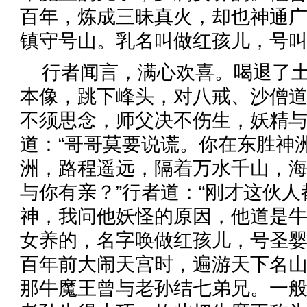
百年，炼成三昧真火，却也神通
镇守号山。乳名叫做红孩儿，
行者闻言，满心欢喜。喝退了
本像，跳下峰头，对八戒、沙僧道
不须思念，师父决不伤生，妖精与
道：“哥哥莫要说谎。你在东胜神
洲，路程遥远，隔着万水千山，
与你有亲？”行者道：“刚才这伙
神，我问他妖怪的原因，他道是
女养的，名字唤做红孩儿，号圣
百年前大闹天宫时，遍游天下名
那牛魔王曾与老孙结七弟兄。一