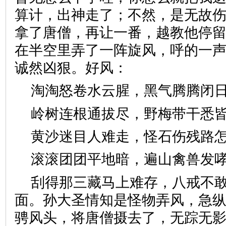
算计，出神走了；不然，是无故
拿了唐僧，再让一番，越教他停留
在半空里弄了一阵旋风，呼的一
诚然凶狠。好风：
淘淘怒卷水云腥，黑气腾腾
岭树连根通拔尽，野梅带干
黄沙迷目人难走，怪石伤残
滚滚团团平地暗，遍山禽兽
刮得那三藏马上难存，八戒不
面。孙大圣情知是怪物弄风，急
骋风头，将唐僧摄去了，无踪无