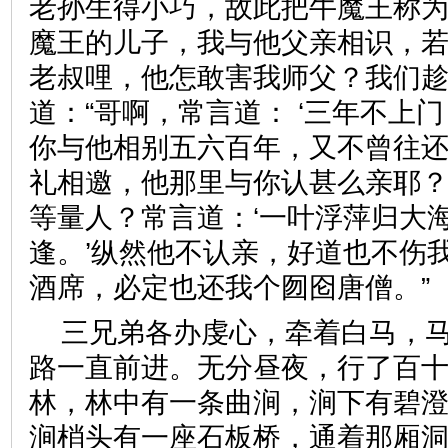
老孙生得小巧，故此把牛魔王称
魔王的儿子，我与他父亲相识，
老叔哩，他怎敢害我师父？我们趁
道：“哥啊，常言道： ‘三年不上
你与他相别五六百年，又不曾往
礼相邀，他那里与你认甚么亲耶？
等量人？常言道：‘一叶浮萍归大
逢。’纵然他不认亲，好道也不伤
酒席，必定也还我个囫囵唐僧
三兄弟各办虔心，牵着白马，
路一直前进。无分昼夜，行了百
林，林中有一条曲涧，涧下有碧
涧梢头有一座石板桥，通着那厢洞