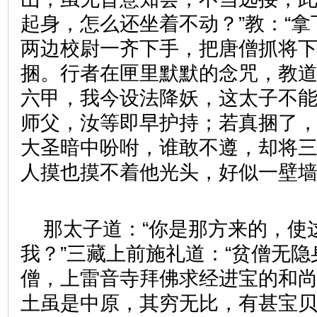
起身，怎么还坐着不动？”教：“拿下
两边校尉一齐下手，把唐僧抓将
捆。行者在匣里默默的念咒，教道
六甲，我今设法降妖，这太子不
师父，汝等即早护持；若真捆了，
大圣暗中吩咐，谁敢不遵，却将
人摸也摸不着他光头，好似一壁
那太子道：“你是那方来的，使
我？”三藏上前施礼道：“贫僧无
僧，上雷音寺拜佛求经进宝的和尚
土虽是中原，其穷无比，有甚宝贝