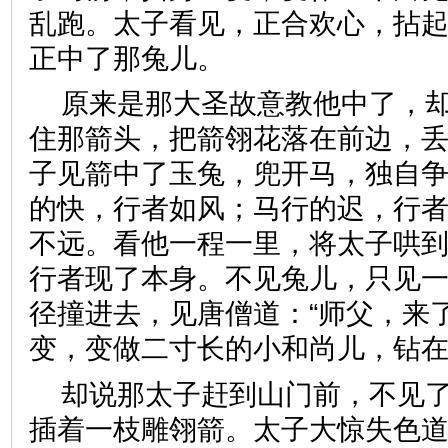
乱跑。太子看见，正合欢心，拈
正中了那兔儿。
原来是那大圣故意教他中了，
住那箭头，把箭翎花落在前边，
子见箭中了玉兔，兜开马，独自
的快，行者如风；马行的迟，行
不远。看他一程一里，将太子哄
行者现了本身。不见兔儿，只见
径撞进去，见唐僧道：“师父，来
变，变做二寸长的小和尚儿，
却说那太子赶到山门前，不见
插着一枝雕翎箭。太子大惊失色道