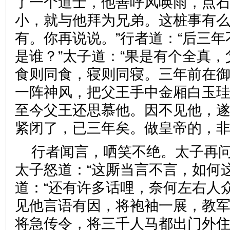
了一个道士，他善呼风唤雨，点
小，就与他拜为兄弟。这桩事有么
有。你再说说。”行者道：“后三
是谁？”太子道：“果是有个全真
食则同食，寝则同寝。三年前在
一阵神风，把父王手中金厢白玉
至今父王还思慕他。因不见他，
紧闭了，已三年矣。做皇帝的
行者闻言，哂笑不绝。太子再
太子怒道：“这厮当言不言，如何
道：“还有许多话哩，奈何左右人
见他言语有因，将袍袖一展，教
将急传令，将三千人马都出门外