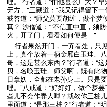
哩。”行者道：“怕他甚么广大？
无方。”三藏道：“我又记得留下一
戒答道：“师父莫要胡缠，做个梦
真？”沙僧道：“‘不信直中直，须
火，开了门，看看如何便是。
行者果然开门，一齐看处，只
上，真个放着一柄金厢白玉珪。八
哥，这是甚么东西？”行者道：“
贝，名唤玉珪。师父啊，既有此
日拿妖，全都在老孙身上。只是
哩。”八戒道：“好好好，做个梦
些儿不会作弄人哩？就教你三桩儿
里面道：“是那三桩？”行者道：“