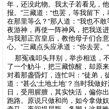
年，还没此物。我太子若看见，
报。”三藏道：“也罢，等我留下
在那里等么？”那人道：“我也不
夜游神，再使一阵神风，把我送
与我那正宫皇后，教他母子们合
心。”三藏点头应承道：“你去
那冤魂叩头拜别，举步相送，
了一个觔斗，把三藏惊醒，却原
对着那盏昏灯，连忙叫：“徒弟，
道：“甚么‘土地土地’？当时我做
日，受用腥膻，其实快活，偏你
跑路。原说只做和尚，如今拿做