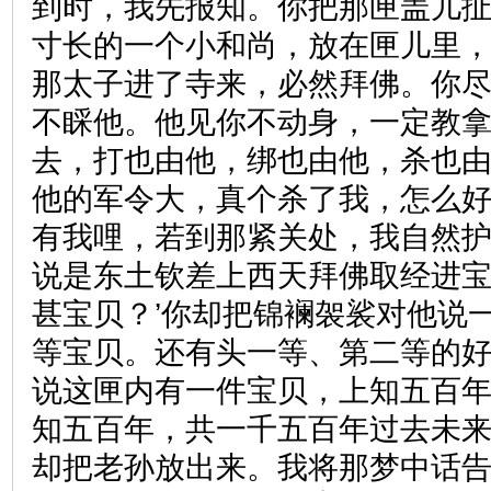
到时，我先报知。你把那匣盖儿
寸长的一个小和尚，放在匣儿里
那太子进了寺来，必然拜佛。你
不睬他。他见你不动身，一定教
去，打也由他，绑也由他，杀也由
他的军令大，真个杀了我，怎么好
有我哩，若到那紧关处，我自然
说是东土钦差上西天拜佛取经进宝
甚宝贝？’你却把锦襕袈裟对他说
等宝贝。还有头一等、第二等的好
说这匣内有一件宝贝，上知五百
知五百年，共一千五百年过去未
却把老孙放出来。我将那梦中话