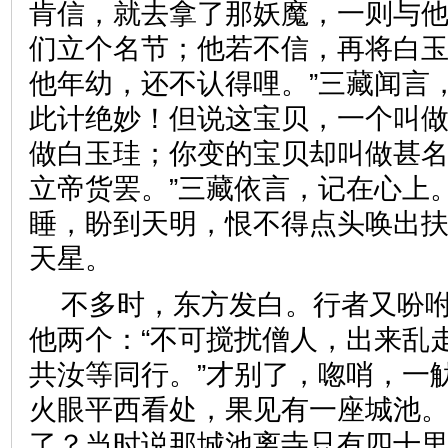
肯信，就去拿了那妖魔，一则与
们立个名节；他若不信，再将白
他年幼，还不认得哩。”三藏闻言
此计绝妙！但说这宝贝，一个叫
做白玉珪；你变的宝贝却叫做甚名
立帝货罢。”三藏依言，记在心上
睡，盼到天明，恨不得点头唤出
天星。
不多时，东方发白。行者又吩
他两个：“不可搅扰僧人，出来乱
共汝等同行。”才别了，唿哨，一
火眼平西看处，果见有一座城池
了？当时说那城池离寺只有四十