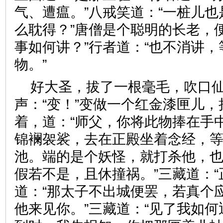
气、遭瘟。”八戒笑道：“一桩儿
么耽得？”唐僧是个聪明的长老，
事如何讲？”行者道：“也不消讲
物。”
好大圣，拔了一根毫毛，吹口
声：“变！”变做一个红金漆匣儿
着，道：“师父，你将此物捧在手
锦襕袈裟，去在正殿坐着念经，
池。端的是个妖怪，就打杀他，
假若不是，且休撞祸。”三藏道：“
道：“那太子不出城便罢，若真个
他来见你。”三藏道：“见了我如何