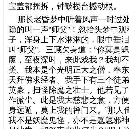
宝盖都摇拆，钟鼓楼台撼动
那长老昏梦中听着风声一时过
隐的叫一声“师父”！忽抬头梦中
子，浑身上下水淋淋的，眼中垂
叫“师父”。三藏欠身道：“你莫是
魔，至夜深时，来此戏我？我却
类。我本是个光明正大之僧，奉
天拜佛求经者。我手下有三个徒
英豪，扫怪除魔之壮士。他若见
作微尘。此是我大慈悲之意，方
身远遁，莫上我的禅门来。”那人
我不是妖魔鬼怪，亦不是魍魉邪神