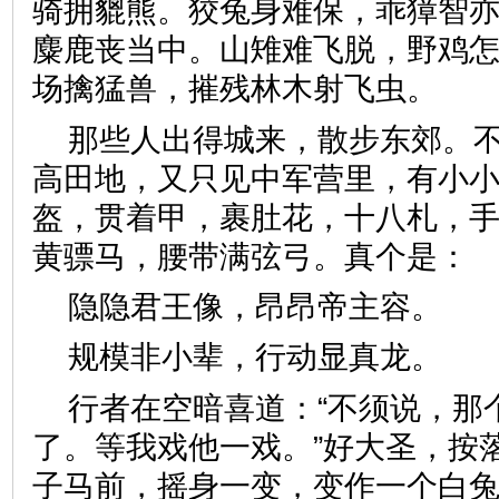
骑拥貔熊。狡兔身难保，乖獐智
麋鹿丧当中。山雉难飞脱，野鸡
场擒猛兽，摧残林木射飞虫
那些人出得城来，散步东郊。
高田地，又只见中军营里，有小
盔，贯着甲，裹肚花，十八札，
黄骠马，腰带满弦弓。真个
隐隐君王像，昂昂帝主容
规模非小辈，行动显真龙
行者在空暗喜道：“不须说，那
了。等我戏他一戏。”好大圣，按
子马前，摇身一变，变作一个白