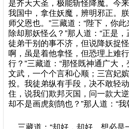
是齐天大圣，极能斩怪降魔。今
我国中，拿住妖魔，辨明邪正。
师父恩也。”三藏道：“陛下，你
除却那妖怪么？”那人道：“正是，
徒弟干别的事不济，但说降妖捉
啊，虽是着他拿怪，但恐理上难行
行？”三藏道：“那怪既神通广大
文武，一个个言和心顺；三宫妃
投。我徒弟纵有手段，决不敢轻
住，说我们欺邦灭国，问一款大
却不是画虎刻鹄也？”那人道：“
三藏道：“却好，却好。想必是