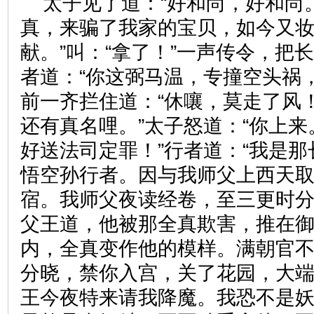
太子见了道：“好和尚，好和尚
真，来骗了我家的宝贝，如今又
献。”叫：“拿了！”一声传令，把
者道：“你这弼马温，专撞空头祸
前一齐拦住道：“休嚷，莫走了风
还有真名哩。”太子怒道：“你上
好送法司定罪！”行者道：“我是
悟空孙行者。因与我师父上西天
宿。我师父夜读经卷，至三更时
父王道，他被那全真欺害，推在
内，全真变作他的模样。满朝官
分晓，禁你入宫，关了花园，大
王今夜特来请我降魔。我恐不是