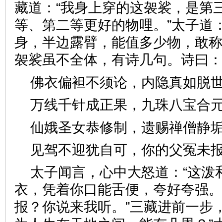
藏道：“我身上穿的这袈裟，是第
等、第二等更好的物哩。”太子道
身，半边露臂，能值多少物，敢称
袈裟虽不全体，有诗几句。诗
佛衣偏袒不须论，内隐真如
万线千针成正果，九珠八宝
仙娥圣女恭修制，遗赐禅僧
见驾不迎犹自可，你的父冤
太子闻言，心中大怒道：“这泼
衣，凭着你口能舌便，夸好夸强
报？你说来我听。”三藏进前一步