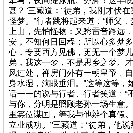
牵马，夜间提尿瓶、务脚！这早
甚？”三藏道：“徒弟，我刚才伏
怪梦。”行者跳将起来道：“师父
上山，先怕怪物；又愁雷音路远
安，不知何日回程：所以心多梦
心，专要西方见佛，更无一个梦儿
弟，我这一梦，不是思乡之梦。
风过处，禅房门外有一朝皇帝，
身水湿，满眼垂泪。”这等这等，
话一一的说与行者。行者笑道：“
与你，分明是照顾老孙一场生意
里篡位谋国，等我与他辨个真假
立业成功。”三藏道：“徒弟，他