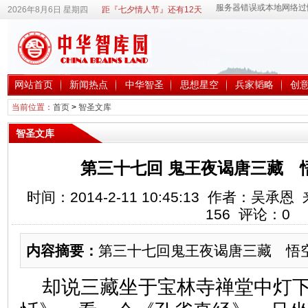
2026年8月6日 星期四
距『七夕情人节』还有12天
网站首页
新闻热点
中华智圣
思想星空
兵家韬略
创
当前位置：
首页
>
智圣文库
智圣文库
第三十七回 鬼王夜谒唐三藏 
时间：2014-2-11 10:45:13 作者：吴
156
评论：
0
内容摘要：
第三十七回鬼王夜谒唐三藏 悟
却说三藏坐于宝林寺禅堂中灯