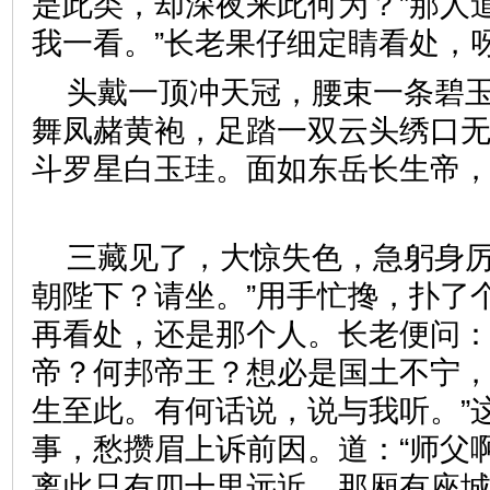
是此类，却深夜来此何为？”那人
我一看。”长老果仔细定睛看
头戴一顶冲天冠，腰束一条碧
舞凤赭黄袍，足踏一双云头绣口
斗罗星白玉珪。面如东岳长生帝
三藏见了，大惊失色，急躬身厉
朝陛下？请坐。”用手忙搀，扑了
再看处，还是那个人。长老便问：
帝？何邦帝王？想必是国土不宁
生至此。有何话说，说与我听。”
事，愁攒眉上诉前因。道：“师父
离此只有四十里远近。那厢有座