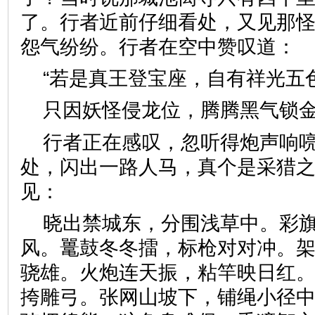
了。行者近前仔细看处，又见那
怨气纷纷。行者在空中赞叹
“若是真王登宝座，自有祥
只因妖怪侵龙位，腾腾黑气
行者正在感叹，忽听得炮声响
处，闪出一路人马，真个是采猎
见：
晓出禁城东，分围浅草中。彩
风。鼍鼓冬冬擂，标枪对对冲。
骁雄。火炮连天振，粘竿映日红
挎雕弓。张网山坡下，铺绳小径