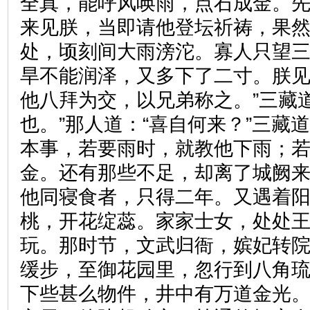
全真，能呼风唤雨，点石成金。
来见朕，当即请他登坛祈祷，果
处，顷刻间大雨滂沱。寡人只望
旱不能润泽，又多下了二寸。朕
他八拜为交，以兄弟称之。”三藏
也。”那人道：“喜自何来？”三藏
本事，若要雨时，就教他下雨；
金。还有那些不足，却离了城阙来
他同寝食者，只得二年。又遇着
桃，开花绽蕊。家家士女，处处
玩。那时节，文武归衙，嫔妃转
缓步，至御花园里，忽行到八角
下些甚么物件，井中有万道金光