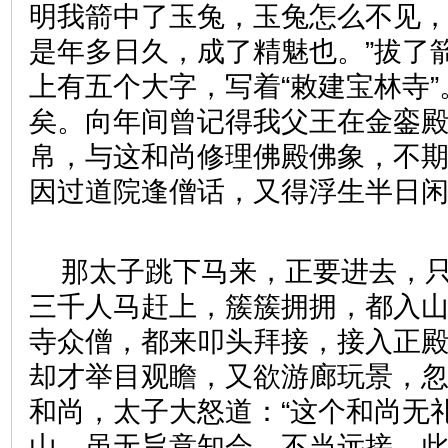
明我箭中了玉兔，玉兔怎么不见
是年多日久，成了精魅也。”拔了
上有五个大字，写着“敕建宝林寺”
矣。向年间曾记得我父王在金銮
帛，与这和尚修理佛殿佛象，不
因过道院逢僧话，又得浮生半日闲
那太子跳下马来，正要进去，
三千人马赶上，簇簇拥拥，都入
寺众僧，都来叩头拜接，接入正
却才举目观瞻，又欲游廊玩景，
和尚，太子大怒道：“这个和尚无
山，虽无旨意知会，不当远接，