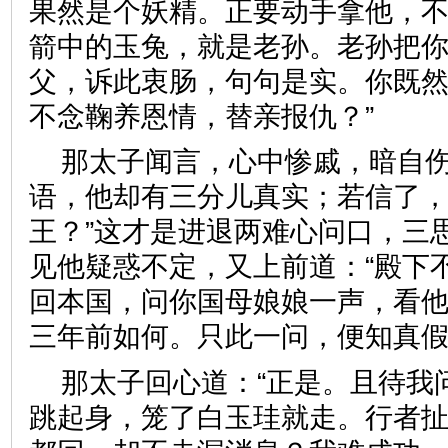
果然是个妖精。正要动手拿他，
箭中的玉兔，就是老孙。老孙把
父，诉此衷肠，句句是实。你既
不念鞠养恩情，替亲报仇？”
那太子闻言，心中惨戚，暗自伤
语，他却有三分儿真实；若信了
王？”这才是进退两难心问口，三
见他疑惑不定，又上前道：“殿下
回本国，问你国母娘娘一声，看
三年前如何。只此一问，便知
那太子回心道：“正是。且待我
跳起身，笼了白玉珪就走。行者扯