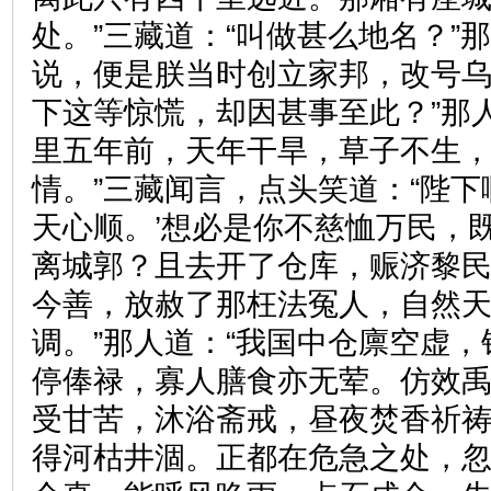
处。”三藏道：“叫做甚么地名？”
说，便是朕当时创立家邦，改号乌
下这等惊慌，却因甚事至此？”那
里五年前，天年干旱，草子不生
情。”三藏闻言，点头笑道：“陛下
天心顺。’想必是你不慈恤万民，
离城郭？且去开了仓库，赈济黎
今善，放赦了那枉法冤人，自然
调。”那人道：“我国中仓廪空虚
停俸禄，寡人膳食亦无荤。仿效
受甘苦，沐浴斋戒，昼夜焚香祈
得河枯井涸。正都在危急之处，