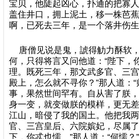
宝贝，他陡起凶心，扑通的把寡
盖住井口，拥上泥土，移一株芭
啊，已死去三年，是一个落井伤
唐僧见说是鬼，諕得觔力酥软
何，只得将言又问他道：“陛下，
理。既死三年，那文武多官、三
殿上，怎么就不寻你？”那人道：
事，果然世间罕有。自从害了朕
身一变，就变做朕的模样，更无
江山，暗侵了我的国土。他把我
官、三宫皇后、六院嫔妃，尽属了
下，你忒也懦。”那人道：“何懦？