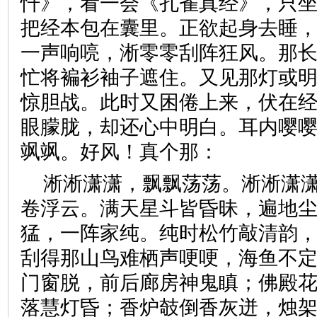
忏》，看一会《孔雀真经》，只
把经本包在囊里。正欲起身去睡
一声响喨，淅零零刮阵狂风。那
忙将褊衫袖子遮住。又见那灯或
惊胆战。此时又困倦上来，伏在
眼朦胧，却还心中明白。耳内嘤
飒飒。好风！真个那：
淅淅潇潇，飘飘荡荡。淅淅潇
卷浮云。满天星斗皆昏昧，遍地
猛，一阵家纯。纯时松竹敲清韵
刮得那山鸟难栖声哽哽，海鱼不
门窗脱，前后廊房神鬼瞋；佛殿
落慧灯昏；香炉攲倒香灰迸，烛