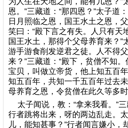
为人生在天地之间，能有几恩？”
恩。”三藏道：“那四恩？”太子道
日月照临之恩，国王水土之恩，父
笑曰：“殿下言之有失。人只有天
国王水土，那得个父母养育来？”
游手游食削发逆君之徒。人不得
来？”三藏道：“殿下，贫僧不知
宝贝，叫做立帝货，他上知五百
知五百年，共知一千五百年过去
母养育之恩，令贫僧在此久等
太子闻说，教：“拿来我看。”
行者跳将出来，呀的两边乱走。太
儿，能知甚事？”行者闻言嫌小，