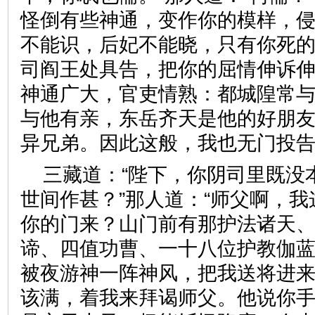
怪倒有些神通，变作你的模样，
不能识，后妃不能晓，只有你死
司阎王处具告，把你的屈情伸诉伸
神通广大，官吏情熟：都城隍常
与他有亲，东岳齐天是他的好朋
异兄弟。因此这般，我也无门
三藏道：“陛下，你阴司里既没
世间作甚？”那人道：“师父啊，
你的门来？山门前有那护法诸天
谛、四值功曹、一十八位护教伽
被夜游神一阵神风，把我送将进
该满，着我来拜谒师父。他说你