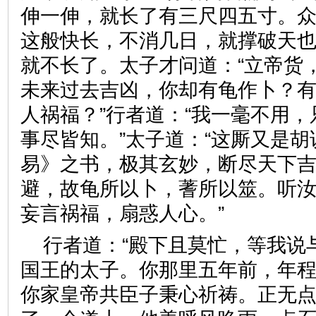
伸一伸，就长了有三尺四五寸。众
这般快长，不消几日，就撑破天也
就不长了。太子才问道：“立帝货
未来过去吉凶，你却有龟作卜？
人祸福？”行者道：“我一毫不用
事尽皆知。”太子道：“这厮又是
易》之书，极其玄妙，断尽天下
避，故龟所以卜，蓍所以筮。听
妄言祸福，扇惑人心。”
行者道：“殿下且莫忙，等我说
国王的太子。你那里五年前，年
你家皇帝共臣子秉心祈祷。正无