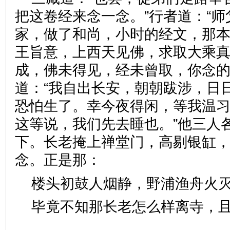
把这卷经来念一念。”行者道：“
家，做了和尚，小时的经文，那
王旨意，上西天见佛，求取大乘
成，佛未得见，经未曾取，你念的
道：“我自出长安，朝朝跋涉，日
恐怕生了。幸今夜得闲，等我温习
这等说，我们先去睡也。”他三人
下。长老掩上禅堂门，高剔银缸
念。正是那：
楼头初鼓人烟静，野浦渔舟
毕竟不知那长老怎么样离寺，