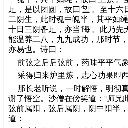
足，是以团圆，故曰‘望’。至十
二阴生，此时魂中魄半，其平如绳
十日三阴备足，亦当‘晦’。此乃
能温养二八，九九成功，那时节
亦易也。诗曰：
前弦之后后弦前，药味平平
采得归来炉里炼，志心功果
那长老听说，一时解悟，明彻
谢了悟空。沙僧在傍笑道：“师兄
弦前属阳，弦后属阴，阴中阳半
道：