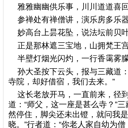
雅雅幽幽供乐事，川川道道
参禅处有禅僧讲，演乐房多
妙高台上昙花坠，说法坛前
正是那林遮三宝地，山拥梵
半壁灯烟光闪灼，一行香霭
孙大圣按下云头，报与三藏道：
寺院，却好借宿，我们去来。
这长老放开马，一直前来，径
道：“师父，这一座是甚么寺？”三
然停住，脚尖还未出镫，就问我
晓。”行者道：“你老人家自幼为