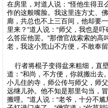
在房里，对道人说：“怪他生得丑
作的这般嘴脸。我这里连方丈、
廊，共总也不上三百间，他却要
里来？”道人说：“师父，我也是
么答应他罢。”那僧官战索索的高
老，我这小荒山不方便，不敢奉留
行者将棍子变得盆来粗细，直
道：“和尚，不方便，你就搬出去。
小儿住的寺，师公传与师父，师
远继儿孙。他不知是那里勾当，
搬哩。”道人说：“老爷，十分不
子打进门来了。”僧官道：“你莫