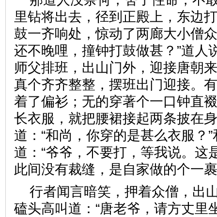
里钻将出去，径到正殿上，东边
鼓一齐响处，惊动了两廊大小僧众
还不晚哩，撞钟打鼓做甚？”道人
师父排班，出山门外，迎接唐朝来
真个齐齐整整，摆班出门迎接。
着了偏衫；无的穿著个一口钟直
长衣服，就把腰裙接起两条披在
道：“和尚，你穿的是甚么衣服？
道：“爷爷，不要打，等我说。这
此间没有裁缝，是自家做的个
行者闻言暗笑，押着众僧，出
磕头高叫道：“唐老爷，请方丈里