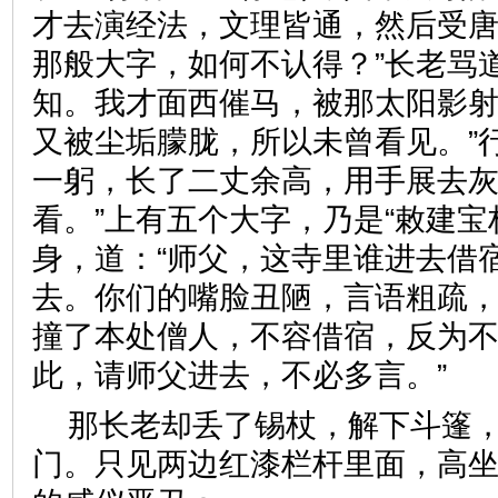
才去演经法，文理皆通，然后受
那般大字，如何不认得？”长老骂
知。我才面西催马，被那太阳影
又被尘垢朦胧，所以未曾看见。”
一躬，长了二丈余高，用手展去灰
看。”上有五个大字，乃是“敕建宝
身，道：“师父，这寺里谁进去借宿
去。你们的嘴脸丑陋，言语粗疏
撞了本处僧人，不容借宿，反为不
此，请师父进去，不必多言。
那长老却丢了锡杖，解下斗篷
门。只见两边红漆栏杆里面，高