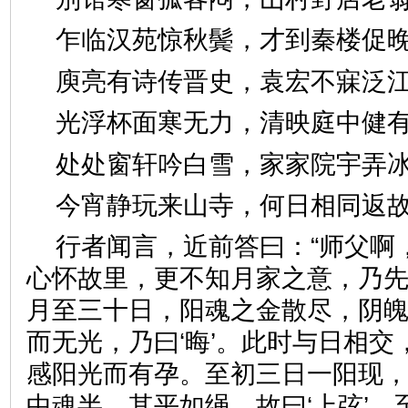
乍临汉苑惊秋鬓，才到秦楼
庾亮有诗传晋史，袁宏不寐
光浮杯面寒无力，清映庭中
处处窗轩吟白雪，家家院宇
今宵静玩来山寺，何日相同
行者闻言，近前答曰：“师父啊
心怀故里，更不知月家之意，乃
月至三十日，阳魂之金散尽，阴
而无光，乃曰‘晦’。此时与日相
感阳光而有孕。至初三日一阳现
中魂半，其平如绳，故曰‘上弦’