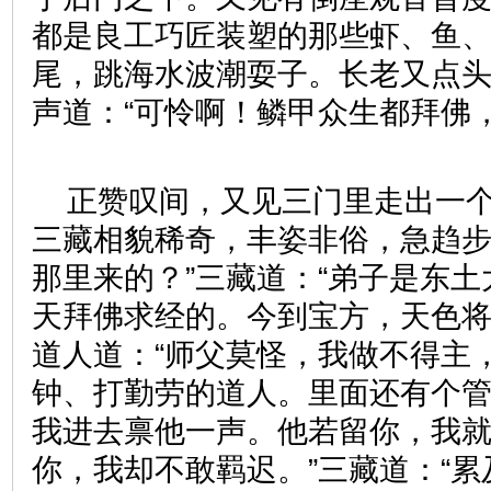
都是良工巧匠装塑的那些虾、鱼
尾，跳海水波潮耍子。长老又点
声道：“可怜啊！鳞甲众生都拜佛
正赞叹间，又见三门里走出一
三藏相貌稀奇，丰姿非俗，急趋步
那里来的？”三藏道：“弟子是东
天拜佛求经的。今到宝方，天色将
道人道：“师父莫怪，我做不得主
钟、打勤劳的道人。里面还有个
我进去禀他一声。他若留你，我
你，我却不敢羁迟。”三藏道：