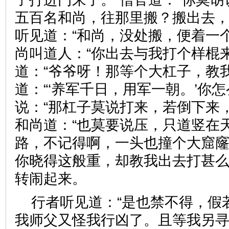
五百名和尚，往那里搬？搬出去，
听见道：“和尚，没处搬，便着一
尚叫道人：“你出去与我打个样棍
道：“爷爷呀！那等个大杠子，教
道：“‘养军千日，用军一朝。’你
说：“那杠子莫说打来，若倒下来
和尚道：“也莫要说压，只道竖在
路，不记得啊，一头也撞个大窟窿
你晓得这般重，却教我出去打甚么
转闹起来。
行者听见道：“是也禁不得，假
我师父又怪我行凶了。且等我另