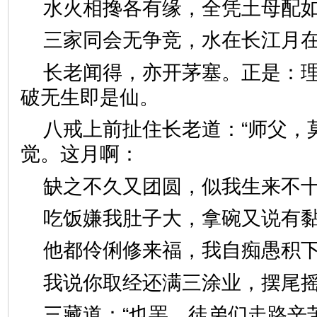
水火相搀各有缘，全凭土母
三家同会无争竞，水在长江
长老闻得，亦开茅塞。正是：
破无生即是仙。
八戒上前扯住长老道：“师父，
觉。这月啊：
缺之不久又团圆，似我生来
吃饭嫌我肚子大，拿碗又说
他都伶俐修来福，我自痴愚
我说你取经还满三涂业，摆
三藏道：“也罢，徒弟们走路辛