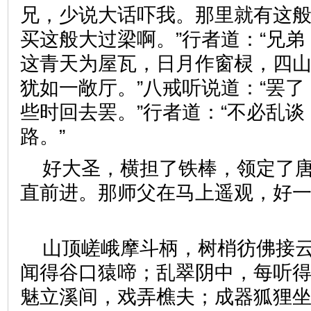
兄，少说大话吓我。那里就有这
买这般大过梁啊。”行者道：“兄
这青天为屋瓦，日月作窗棂，四
犹如一敞厅。”八戒听说道：“罢
些时回去罢。”行者道：“不必乱
路。”
好大圣，横担了铁棒，领定了
直前进。那师父在马上遥观，好
山顶嵯峨摩斗柄，树梢彷佛接
闻得谷口猿啼；乱翠阴中，每听
魅立溪间，戏弄樵夫；成器狐狸