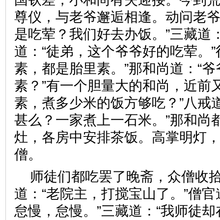
尊仪，与老爷邂逅相逢。动问老
是吃荤？我们好去办饭。”三藏道：
道：“徒弟，这个爷爷好的吃荤。”
素，都是胎里素。”那和尚道：“
素？”有一个胆量大的和尚，近前
素，煮多少米的饭方够吃？”八戒
甚么？一家煮上一石米。”那和尚
灶，各房中安排茶饭。高掌明灯
僧。
师徒们都吃罢了晚斋，众僧收
道：“老院主，打搅宝山了。”僧官
怠慢，怠慢。”三藏道：“我师徒却