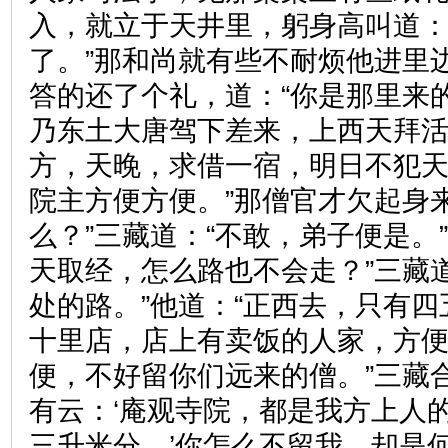
入，就立于天井里，躬身高叫道：
了。”那和尚就有些不耐烦他进里
答的还了个礼，道：“你是那里来的
乃东土大唐驾下差来，上西天拜
方，天晚，求借一宿，明日不犯
院主方便方便。”那僧官才欠起身
么？”三藏道：“不敢，弟子便是。
天取经，怎么路也不会走？”三藏
处的路。”他道：“正西去，只有
十里店，店上有卖饭的人家，方
便，不好留你们远来的僧。”三藏
有云：‘庵观寺院，都是我方上人
三升米分。’你怎么不留我，却是