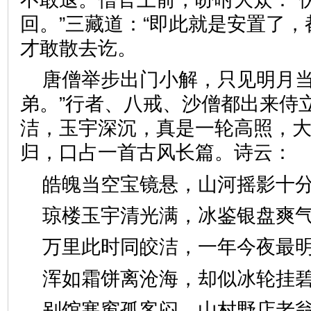
回。”三藏道：“即此就是安置了，
才敢散去讫。
唐僧举步出门小解，只见明月当
弟。”行者、八戒、沙僧都出来侍
洁，玉宇深沉，真是一轮高照，
归，口占一首古风长篇。诗
皓魄当空宝镜悬，山河摇影
琼楼玉宇清光满，冰鉴银盘
万里此时同皎洁，一年今夜
浑如霜饼离沧海，却似冰轮
别馆寒窗孤客闷，山村野店