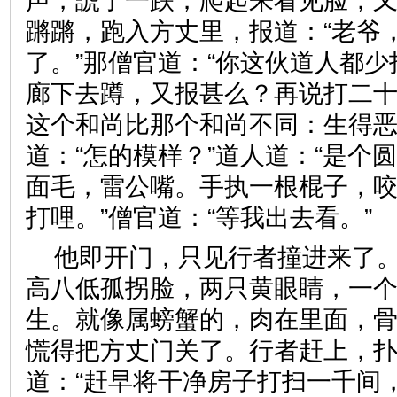
声，諕了一跌；爬起来看见脸，
蹡蹡，跑入方丈里，报道：“老爷
了。”那僧官道：“你这伙道人都
廊下去蹲，又报甚么？再说打二十
这个和尚比那个和尚不同：生得恶
道：“怎的模样？”道人道：“是个
面毛，雷公嘴。手执一根棍子，
打哩。”僧官道：“等我出去看
他即开门，只见行者撞进来了
高八低孤拐脸，两只黄眼睛，一
生。就像属螃蟹的，肉在里面，
慌得把方丈门关了。行者赶上，
道：“赶早将干净房子打扫一千间