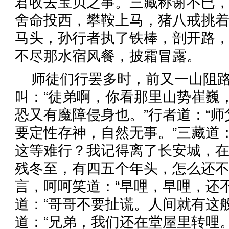
君收去宝贝之事。三藏称谢不已
舍命投西，攀鞍上马，猪八戒挑
马头，孙行者执了铁棒，剖开路
不尽那水宿风餐，披霜冒露。
师徒们行罢多时，前又一山阻
叫：“徒弟啊，你看那里山势崔巍
恐又有魔障侵身也。”行者道：“
要定性存神，自然无事。”三藏道
这等难行？我记得离了长安城，
残冬至，有四五个年头，怎么还不
言，呵呵笑道：“早哩，早哩，还
道：“哥哥不要扯谎。人间就有这
道：“兄弟，我们还在堂屋里转哩。