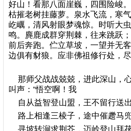
好山！看那八面崖巍，四围险峻
枯摧老树挂藤萝。泉水飞流，寒
屹巁，清风射眼梦魂惊。时听大
鸣。麂鹿成群穿荆棘，往来跳跃
前后奔跑。伫立草坡，一望并无
边俱有豺狼。应非佛祖修行处，
那师父战战兢兢，进此深山，
叫声：“悟空啊！我
自从益智登山盟，王不留行
路上相逢三棱子，途中催趱
寻坡转涧求荆芥，迈岭登山