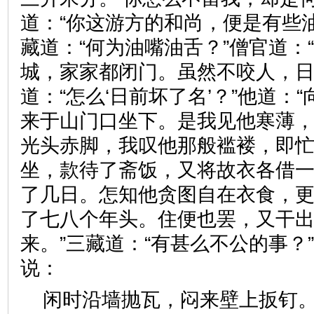
道：“你这游方的和尚，便是有些
藏道：“何为油嘴油舌？”僧官道：
城，家家都闭门。虽然不咬人，日
道：“怎么‘日前坏了名’？”他道：
来于山门口坐下。是我见他寒薄
光头赤脚，我叹他那般褴褛，即
坐，款待了斋饭，又将故衣各借
了几日。怎知他贪图自在衣食，
了七八个年头。住便也罢，又干
来。”三藏道：“有甚么不公的事？
说：
闲时沿墙抛瓦，闷来壁上扳钉