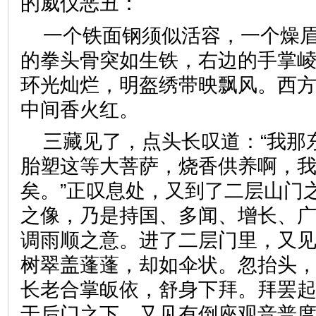
的威仪恶丑：
一个铁面钢须似活容，一个燥
的拳头骨突如生铁，右边的手掌
环光灿烂，明盔绣带映飘风。西
中间香火红。
三藏见了，点头长叹道：“我那
胎塑这等大菩萨，烧香供养啊，
矣。”正叹息处，又到了二层山门
之像，乃是持国、多闻、增长、
调雨顺之意。进了二层门里，又
树翠盖蓬蓬，却如伞状。忽抬头
长老合掌皈依，舒身下拜。拜罢
于后门之下。又见有倒座观音普