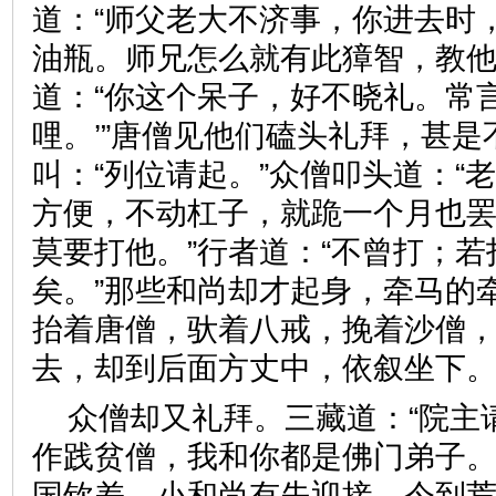
道：“师父老大不济事，你进去时
油瓶。师兄怎么就有此獐智，教他
道：“你这个呆子，好不晓礼。常
哩。’”唐僧见他们磕头礼拜，甚是
叫：“列位请起。”众僧叩头道：“
方便，不动杠子，就跪一个月也罢
莫要打他。”行者道：“不曾打；
矣。”那些和尚却才起身，牵马的
抬着唐僧，驮着八戒，挽着沙僧
去，却到后面方丈中，依叙坐
众僧却又礼拜。三藏道：“院主
作践贫僧，我和你都是佛门弟子。
国钦差，小和尚有失迎接。今到