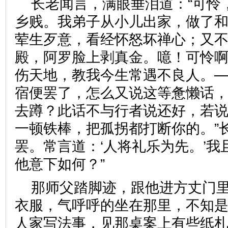
长老闻言，满眼垂泪道：“可怜
乡贱。我弟子从小儿出家，做了
荤生歹意，看经怀怒坏禅心；又
殿，阿罗脸上剥真金。噫！可怜
伤天地，教我今生常遇不良人。─
宿便罢了，怎么又说这等惫懒话
去蹲？此话不与行者说还好，若
一顿铁棒，把孤拐都打断你的。”
罢。常言道：‘人将礼乐为先。’
他意下如何？”
那师父踏脚迹，跟他进方丈门
衣服，气呼呼的坐在那里，不知
人家写法事，见那桌案上有些纸