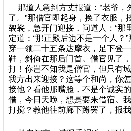
那道人急到方丈报道：“老爷，
了。”那僧官即起身，换了衣服，
袈裟，急开门迎接，问道人：“那
定道：“那正殿后边不是一个人？
穿一领二十五条达摩衣，足下登
鞋，斜倚在那后门首。僧官见了，
打！你岂不知我是僧官，但只有
我方出来迎接？这等个和尚，你
接他？看他那嘴脸，不是个诚实
僧，今日天晚，想是要来借宿。
打搅？教他往前廊下蹲罢了，报我