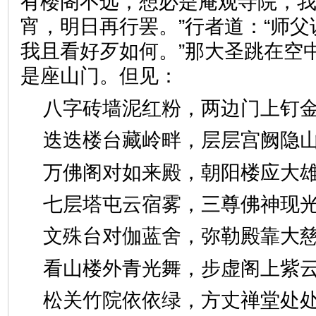
有楼阁不远，想必是庵观寺院，
宵，明日再行罢。”行者道：“师
我且看好歹如何。”那大圣跳在空
是座山门。但见：
八字砖墙泥红粉，两边门上
迭迭楼台藏岭畔，层层宫阙
万佛阁对如来殿，朝阳楼应
七层塔屯云宿雾，三尊佛神
文殊台对伽蓝舍，弥勒殿靠
看山楼外青光舞，步虚阁上
松关竹院依依绿，方丈禅堂