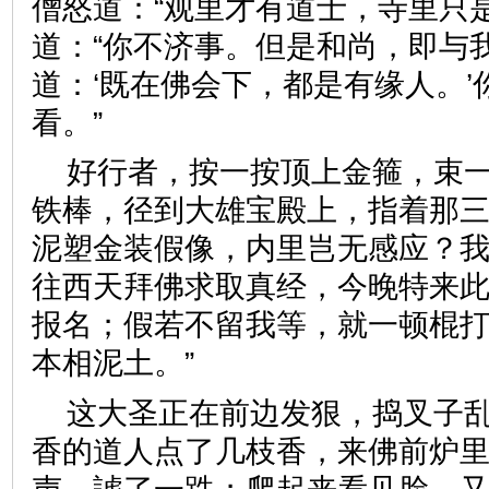
僧怒道：“观里才有道士，寺里只
道：“你不济事。但是和尚，即与
道：‘既在佛会下，都是有缘人。
看。”
好行者，按一按顶上金箍，束
铁棒，径到大雄宝殿上，指着那三
泥塑金装假像，内里岂无感应？
往西天拜佛求取真经，今晚特来
报名；假若不留我等，就一顿棍
本相泥土。”
这大圣正在前边发狠，捣叉子
香的道人点了几枝香，来佛前炉