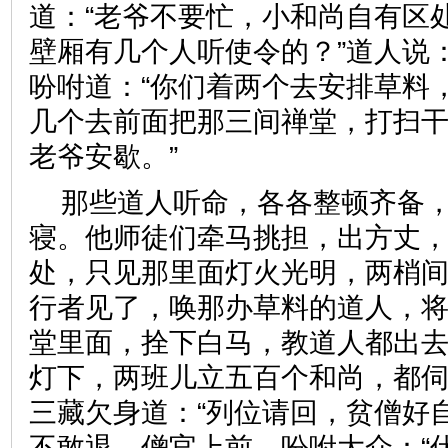
道：“老爷不要忙，小和尚自有区处
壁厢有几个人听使令的？”道人说：
吩咐道：“你们着两个去安排草料
几个去前面把那三间禅堂，打扫
老爷安歇。”
那些道人听命，各各整顿齐备
寝。他师徒们牵马挑担，出方丈
处，只见那里面灯火光明，两梢
行者见了，唤那办草料的道人，
堂里面，拴下白马，教道人都出
灯下，两班儿立五百个和尚，都
三藏欠身道：“列位请回，贫僧好
不敢退。僧官上前，吩咐大众：“