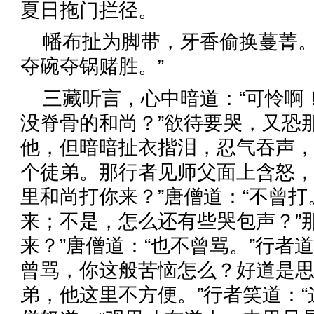
夏日拖门拦径。
幡布扯为脚带，牙香偷换蔓菁
夺碗夺锅赌胜。”
三藏听言，心中暗道：“可怜啊
没脊骨的和尚？”欲待要哭，又恐
他，但暗暗扯衣揩泪，忍气吞声
个徒弟。那行者见师父面上含怒，
里和尚打你来？”唐僧道：“不曾打
来；不是，怎么还有些哭包声？”
来？”唐僧道：“也不曾骂。”行者
曾骂，你这般苦恼怎么？好道是思
弟，他这里不方便。”行者笑道：“