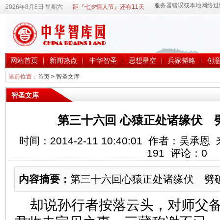
2026年8月8日 星期六
距『七夕情人节』还有11天
网站首页
新闻热点
中华智圣
思想星空
兵家韬略
创
当前位置：
首页
>
智圣文库
智圣文库
第三十六回 心猿正处诸缘伏 
时间：2014-2-11 10:40:01 作者：吴
191
评论：
0
内容摘要：
第三十六回心猿正处诸缘伏 劈
却说孙行者按落云头，对师父