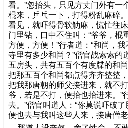
看。”忽抬头，只见方丈门外有一
棍来，乒乓一下，打得粉乱麻碎
看见，就吓得骨软觔麻，慌忙往
门里钻，口中不住叫：“爷爷，棍
方便，方便！”行者道：“和尚，
寺里有多少和尚？”僧官战索索的
五房头，共有五百个有度牒的和尚
把那五百个和尚都点得齐齐整整
把我那唐朝的师父接进来，就不打
爷，若是不打，便抬也抬进来。”
去。”僧官叫道人：“你莫说吓破
便也去与我叫这些人来，接唐
那道人没奈何，舍了性命，不