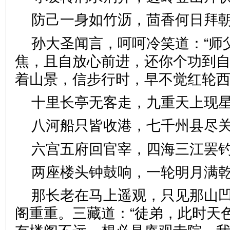
防己一身如竹沥，茴香何日
孙大圣闻言，呵呵冷笑道：“师
焦，且自放心前进，还你个功到自
着山景，信步行时，早不觉红
十里长亭无客走，九重天上
八河船只皆收港，七千州县
六宫五府回官宰，四海三江
两座楼头钟鼓响，一轮明月
那长老在马上遥观，只见那山
阁重重。三藏道：“徒弟，此时天