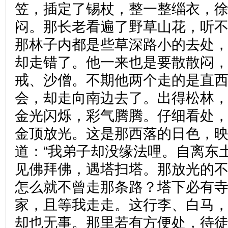
笠，插定了锡杖，整一整缁衣，
闷。那长老看遍了野草山花，听
那林子内都是些草深路小的去处
却走错了。他一来也是要散散闷
戒、沙僧。不期他两个走的是直
会，却走向南边去了。出得松林
金光闪烁，彩气腾腾。仔细看处
金顶放光。这是那西落的日色，
道：“我弟子却没缘法哩。自离东
见佛拜佛，遇塔扫塔。那放光的
怎么就不曾走那条路？塔下必有
家，且等我走走。这行李、白马
却也无事。那里若有方便处，待