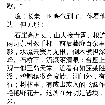
歇。”
噫！长老一时晦气到了。你看
边。但见那：
石崖高万丈，山大接青霄。根
两边杂树数千棵，前后藤缠百余
影，水流云窦月无根。倒木横担
峰。石桥下，流滚滚清泉；台座
观一似三岛天堂，近看有如蓬莱
溪，鸦鹊猿猴穿峻岭。洞门外，
行；树林里，有或出或入的飞禽
艳艳野花开。这所在分明是恶境
来。