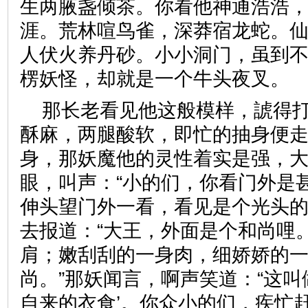
生两腋盏倾茶。你看他神通浩浩
涯。荒林喧鸟雀，深莽宿龙蛇。
人伏火养丹砂。小小洞门，虽到
楞妖怪，却就是一个牛头夜
那长老看见他这般模样，諕得
酥麻，两腿酸软，即忙的抽身便
身，那妖魔他的灵性着实是强，
眼，叫声：“小的们，你看门外是
伸头望门外一看，看见是个光头
去报道：“大王，外面是个和尚哩
肩；嫩刮刮的一身肉，细娇娇的
尚。”那妖闻言，啊声笑道：“这叫
自来的衣食’。你众小的们，疾忙