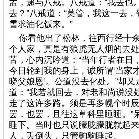
盂，递与八戒。八戒道：“我去也。
去？”八戒道：“莫管，我这一去
雪求油化饭来。”
你看他出了松林，往西行经十
个人家，真是有狼虎无人烟的去
苦，心内沉吟道：“当年行者在日
今日轮到我的身上，诚所谓‘当家
晓父娘恩’。公道没去化处。”却
道：“我若就回去，对老和尚说没
走了这许多路。须是再多幌个时
罢，也罢，且往这草科里睡睡。”
睡下。当时也只说朦胧朦胧就起
人，丢倒头，只管齁齁睡起