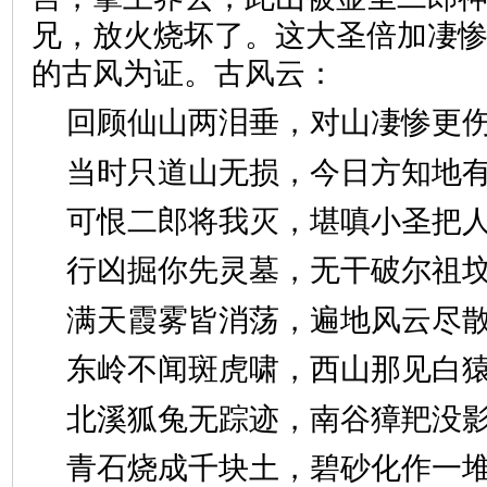
兄，放火烧坏了。这大圣倍加凄
的古风为证。古风云：
回顾仙山两泪垂，对山凄惨
当时只道山无损，今日方知
可恨二郎将我灭，堪嗔小圣
行凶掘你先灵墓，无干破尔
满天霞雾皆消荡，遍地风云
东岭不闻斑虎啸，西山那见
北溪狐兔无踪迹，南谷獐羓
青石烧成千块土，碧砂化作