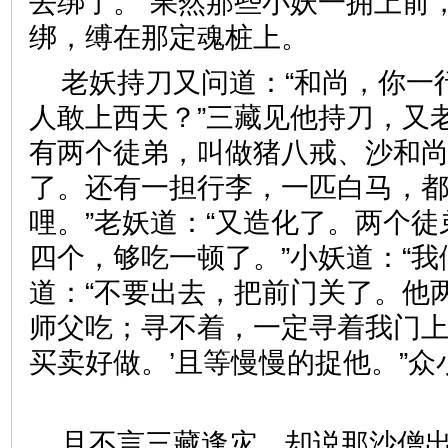
去绑了。”果然那些小妖一拥上前
绑，缚在那定魂桩上。
老妖持刀又问道：“和尚，你一
人敢上西天？”三藏见他持刀，又
有两个徒弟，叫做猪八戒、沙和
了。还有一担行李，一匹白马，
哩。”老妖道：“又造化了。两个
四个，够吃一顿了。”小妖道：“我
道：“不要出去，把前门关了。他
师父吃；寻不着，一定寻着我门上
买卖好做。’且等慢慢的捉他。”
且不言三藏逢灾。却说那沙僧