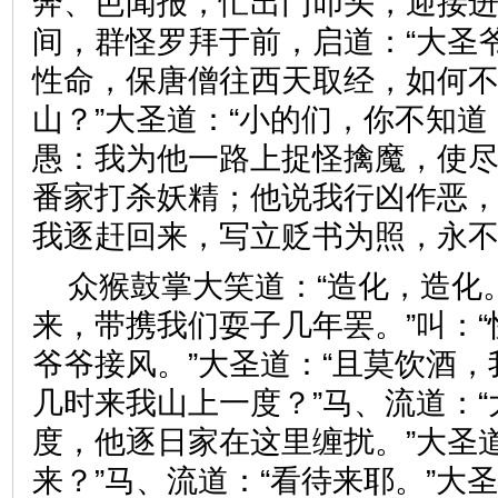
奔、芭闻报，忙出门叩头，迎接
间，群怪罗拜于前，启道：“大圣
性命，保唐僧往西天取经，如何
山？”大圣道：“小的们，你不知
愚：我为他一路上捉怪擒魔，使
番家打杀妖精；他说我行凶作恶
我逐赶回来，写立贬书为照，
众猴鼓掌大笑道：“造化，造化
来，带携我们耍子几年罢。”叫：
爷爷接风。”大圣道：“且莫饮酒
几时来我山上一度？”马、流道：
度，他逐日家在这里缠扰。”大圣
来？”马、流道：“看待来耶。”大