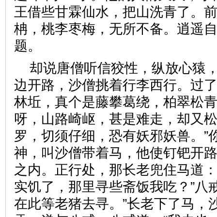
王借些甘霖仙水，把山洗青了。
柟，桃李枣梅，无所不备。逍遥
题。
却说唐僧听信狡性，纵放心猿
边开路，沙僧挑着行李西行。过
林坵，真个是藤攀葛绕，柏翠松青
呀，山路崎岖，甚是难走，却又
罗，切须仔细，恐有妖邪妖兽。”
神，叫沙僧带着马，他使钉钯开
之内。正行处，那长老兜住马道：
实饥了，那里寻些斋饭我吃？”八
在此等老猪去寻。”长老下了马，