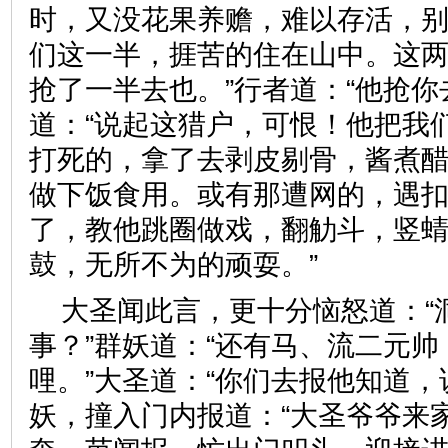
时，又没花果养赡，难以存活，
们这一半，捱苦的住在山中。这
抢了一半去也。”行者道：“他抢你
道：“说起这猎户，可恨！他把我
打死的，拿了去剥皮剔骨，酱煮
做下饭食用。或有那遭网的，遇
了，教他跳圈做戏，翻觔斗，竖
鼓，无所不为的顽耍。”
大圣闻此言，更十分恼怒道：“
事？”群妖道：“还有马、流二元
哩。”大圣道：“你们去报他知道，
妖，撞入门内报道：“大圣爷爷来