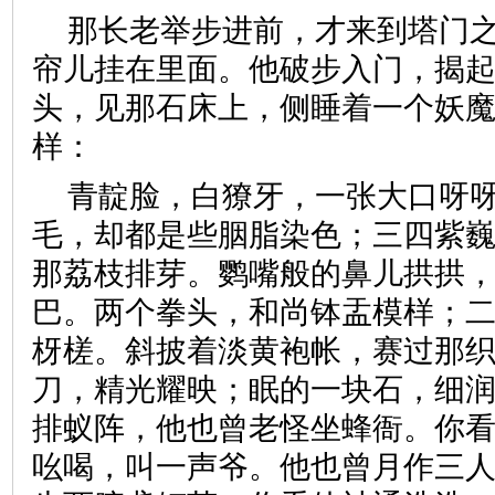
那长老举步进前，才来到塔门
帘儿挂在里面。他破步入门，揭
头，见那石床上，侧睡着一个妖
样：
青靛脸，白獠牙，一张大口呀
毛，却都是些胭脂染色；三四紫
那荔枝排芽。鹦嘴般的鼻儿拱拱
巴。两个拳头，和尚钵盂模样；
枒槎。斜披着淡黄袍帐，赛过那
刀，精光耀映；眠的一块石，细
排蚁阵，他也曾老怪坐蜂衙。你
吆喝，叫一声爷。他也曾月作三