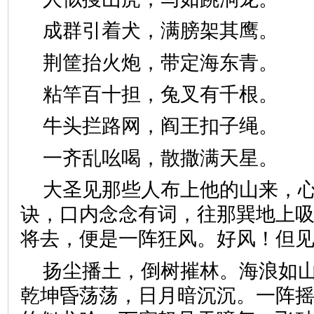
成群引着犬，满膀架其鹰
荆筐抬火炮，带定海东青
粘竿百十担，兔叉有千根
牛头拦路网，阎王扣子绳
一齐乱吆喝，散撒满天星
大圣见那些人布上他的山来，
诀，口内念念有词，往那巽地上
将去，便是一阵狂风。好风！
扬尘播土，倒树摧林。海浪如
乾坤昏荡荡，日月暗沉沉。一阵