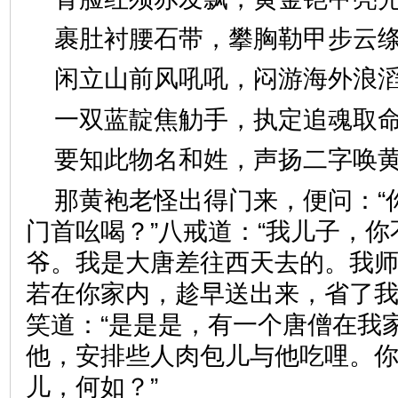
裹肚衬腰石带，攀胸勒甲步
闲立山前风吼吼，闷游海外
一双蓝靛焦觔手，执定追魂
要知此物名和姓，声扬二字
那黄袍老怪出得门来，便问：“
门首吆喝？”八戒道：“我儿子，
爷。我是大唐差往西天去的。我
若在你家内，趁早送出来，省了我
笑道：“是是是，有一个唐僧在我
他，安排些人肉包儿与他吃哩。
儿，何如？”