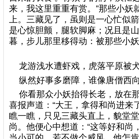
来，我这里重重有赏。”那些小妖
上。三藏见了，虽则是一心忙似
是心惊胆颤，腿软脚麻；况且是
暮，步儿那里移得动：被那些小
龙游浅水遭虾戏，虎落平原
纵然好事多磨障，谁像唐僧
你看那众小妖抬得长老，放在
喜报声道：“大王，拿得和尚进来
瞧一瞧，只见三藏头直上，貌堂
尚。他便心中想道：“这等好和尚
当小可的。若不做个威风，他怎肯