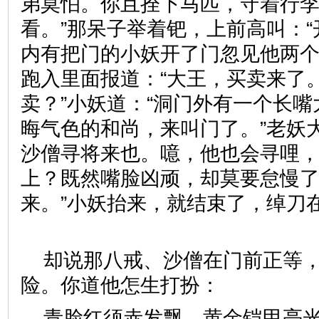
弟莫怕。你且拴下马匹，守着行
看。”那呆子举着钯，上前高叫：“
内有把门的小妖开了门忽见他两
跑入里面报道：“大王，买卖来了。
卖？”小妖道：“洞门外有一个长
晦气色的和尚，来叫门了。”老妖
沙僧寻将来也。噫，他也会寻哩
上？既然嘴脸凶顽，却莫要怠慢了
来。”小妖抬来，就结束了，绰
却说那八戒、沙僧在门前正等
险。你道他怎生打扮：
青脸红须赤发飘，黄金铠甲