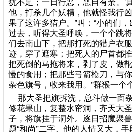
犹不足；一日行恶，恶自有余。’
他，打杀几个妖精，他就怪我行
果了这许多猎户。”叫：“小的们，
过去，听得大圣呼唤，一个个跳将
们去南山下，把那打死的猎户衣
迹，穿了遮寒；把死人的尸首都
把死倒的马拖将来，剥了皮，做
慢的食用；把那些弓箭枪刀，与
杂色旗号，收来我用。”群猴
那大圣把旗拆洗，总斗做一面杂
修花果山，复整水帘洞，齐天大圣
子，将旗挂于洞外。逐日招魔聚
题“和尚”二字。他的人情又大，