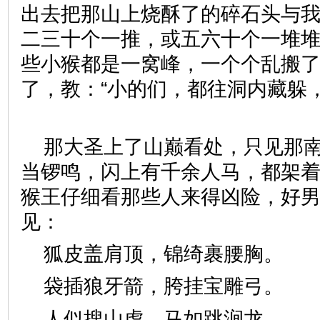
出去把那山上烧酥了的碎石头与
二三十个一推，或五六十个一堆堆
些小猴都是一窝峰，一个个乱搬
了，教：“小的们，都往洞内藏躲
那大圣上了山巅看处，只见那
当锣鸣，闪上有千余人马，都架
猴王仔细看那些人来得凶险，好
见：
狐皮盖肩顶，锦绮裹腰胸
袋插狼牙箭，胯挂宝雕弓
人似搜山虎，马如跳涧龙