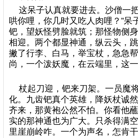
这呆子认真就要进去。沙僧一把
哄你哩，你几时又吃人肉哩？”呆
钯，望妖怪劈脸就筑；那怪物侧
相迎。两个都显神通，纵云头，
撇了行李、白马，举宝杖，急急
尚，一个泼妖魔，在云端里，这
杖起刀迎，钯来刀架。一员魔
化。九齿钯真个英雄，降妖杖诚
齐来，那黄袍公然不怕。你看他
实的那神通也为广大。只杀得满
里崖崩岭咋。一个为声名，怎肯