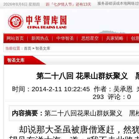
2026年8月6日 星期四
距『七夕情人节』还有13天
网站首页
新闻热点
中华智圣
思想星空
兵家韬略
创
当前位置：
首页
>
智圣文库
智圣文库
第二十八回 花果山群妖聚义 
时间：2014-2-11 10:22:45 作者：吴
293
评论：
0
内容摘要：
第二十八回花果山群妖聚义 黑
却说那大圣虽被唐僧逐赶，然