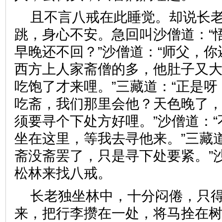
且不言八戒在此睡觉。却说长
跳，身心不安。急回叫沙僧道：“
早晚还不回？”沙僧道：“师父，
西方上人家斋僧的多，他肚子又
吃饱了才来哩。”三藏道：“正是
吃斋，我们那里会他？天色晚了
须要寻个下处方好哩。”沙僧道：
坐在这里，等我去寻他来。”三藏
斋没斋罢了，只是寻下处要紧。”
松林来找八戒。
长老独坐林中，十分闷倦，只
来，把行李攒在一处，将马拴在