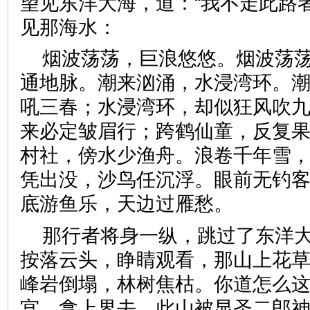
望见东洋大海，道：“我不走此路
见那海水：
烟波荡荡，巨浪悠悠。烟波荡
通地脉。潮来汹涌，水浸湾环。
吼三春；水浸湾环，却似狂风吹
来必定皱眉行；跨鹤仙童，反复
村社，傍水少渔舟。浪卷千年雪
凭出没，沙鸟任沉浮。眼前无钓
底游鱼乐，天边过雁愁。
那行者将身一纵，跳过了东洋
按落云头，睁睛观看，那山上花
峰岩倒塌，林树焦枯。你道怎么
宫，拿上界去，此山被显圣二郎