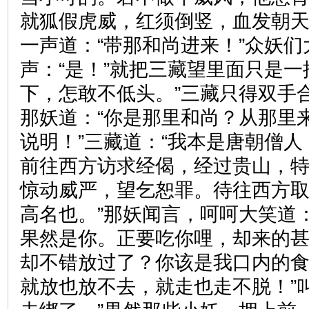
就狐假虎威，红须倒竖，血发朝
一声道：“带那和尚进来！”众妖
声：“是！”就把三藏望里面只是一
下，怎敢不低头。”三藏只得双手
那妖道：“你是那里和尚？从那里
说明！”三藏道：“我本是唐朝僧
前往西方访求经偈，经过贵山，
惊动威严，望乞恕罪。待往西方
高名也。”那妖闻言，呵呵大笑道
果然是你。正要吃你哩，却来的
却不错放过了？你该是我口内的
就放也放不去，就走也走不脱！”