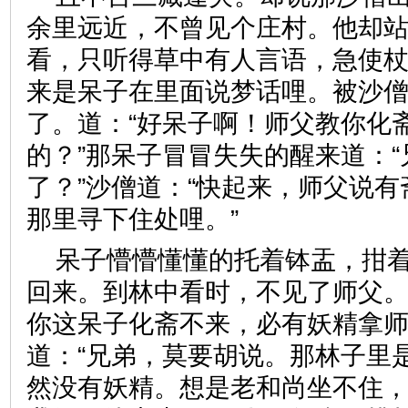
余里远近，不曾见个庄村。他却
看，只听得草中有人言语，急使
来是呆子在里面说梦话哩。被沙
了。道：“好呆子啊！师父教你化
的？”那呆子冒冒失失的醒来道：
了？”沙僧道：“快起来，师父说
那里寻下住处哩。”
呆子懵懵懂懂的托着钵盂，拑
回来。到林中看时，不见了师父。
你这呆子化斋不来，必有妖精拿师
道：“兄弟，莫要胡说。那林子里
然没有妖精。想是老和尚坐不住