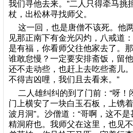
我们寻他去来。”二人只得牵马挑
杖，出松林寻找师父。
这一回，也是唐僧不该死。他
见那正南下有金光闪灼，八戒道：
是有福，你看师父往他家去了。
谁敢怠慢？一定要安排斋饭，留
还不走动些，也赶上去吃些斋儿。
不得吉凶哩，我们且去看来。
二人雄纠纠的到了门前：“呀！
门上横安了一块白玉石板，上镌着
波月洞”。沙僧道：“哥啊，这不
精洞府也。我师父在这里，也见不