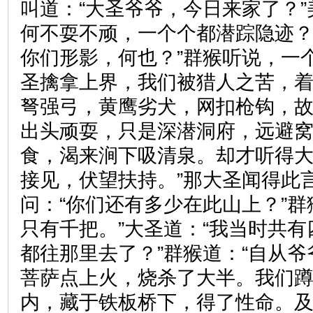
叫道：“大圣爷爷，今日来家了？”
何不耍不顽，一个个都潜踪隐迹
你们形影，何也？”群猴听说，一
圣擒拿上界，我们被猎人之苦，
弩强弓，黄鹰劣犬，网扣枪钩，
出头顽耍，只是深潜洞府，远避
食，渴来涧下吸清泉。却才听得
接见，伏望扶持。”那大圣闻得此
问：“你们还有多少在此山上？”群
只有千把。”大圣道：“我当时共
都往那里去了？”群猴道：“自从
菩萨点上火，烧杀了大半。我们
内，藏于铁板桥下，得了性命。