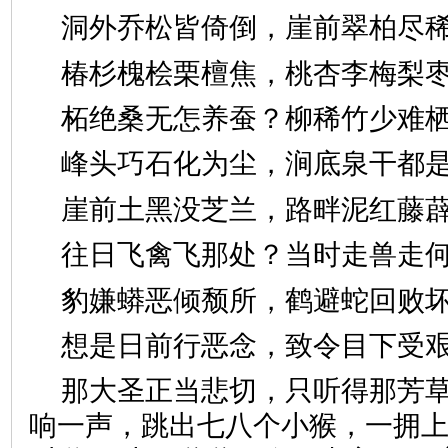
洞外乔松皆倚倒，崖前翠柏
椿杉槐桧栗檀焦，桃杏李梅
柘绝桑无怎养蚕？柳稀竹少
峰头巧石化为尘，涧底泉干
崖前土黑没芝兰，路畔泥红
往日飞禽飞那处？当时走兽
豹嫌蟒恶倾颓所，鹤避蛇回
想是日前行恶念，致令目下
那大圣正当悲切，只听得那芳
响一声，跳出七八个小猴，一拥