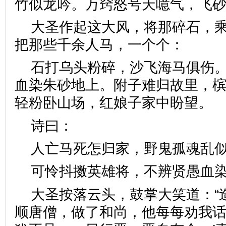
竹似龙吟。万窍怒号天噫气，
大圣作起这大风，将那碎石，
把那些千余人马，一个个：
石打乌头粉碎，沙飞海马俱伤
血染朱砂地上。附子难归故里，
轻粉卧山场，红娘子家中盼
诗曰：
人亡马死怎归家，野鬼孤魂
可怜抖擞英雄将，不辨贤愚
大圣按落云头，鼓掌大笑道：“
顺唐僧，做了和尚，他每每劝我话