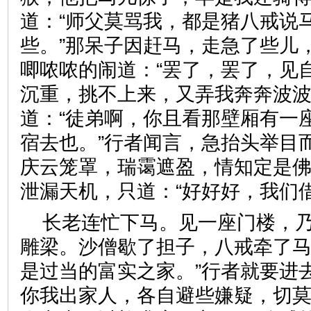
道：“师父莫骂我，都是猪八戒说
些。”那呆子因赶马，走急了些儿
唧哝哝的闹道：“罢了，罢了，见
沉重，挑不上来，又弄我奔奔波波
道：“徒弟啊，你且看那壁厢有一
宿去也。”行者闻言，急抬头举目
庆云笼罩，瑞霭遮盈，情知定是
泄漏天机，只道：“好好好，我
长老连忙下马。见一座门楼，
雕梁。沙僧歇了担子，八戒牵了马
是过当的富实之家。”行者就要进
你我出家人，各自避些嫌疑，切