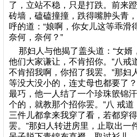
了，立站不稳，只是打跌。前来
砖墙，磕磕撞撞，跌得嘴肿头青
呼的道：“娘啊，你女儿这等乖滑
奈何，奈何？”
那妇人与他揭了盖头道：“女婿
他们大家谦让，不肯招你。”八戒
不肯招我啊，你招了我罢。”那妇
等没大没小的，连丈母也都要了
最巧，他一人结了一个珍珠篏锦
个的，就教那个招你罢。”八 戒道
三件儿都拿来我穿了看，若都穿
罢。”那妇人转进房里，止取出一
呆子脱下青锦布直裰，取过衫儿