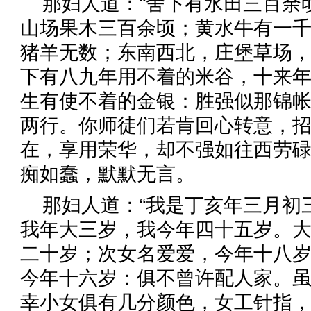
那妇人道：“舍下有水田三百余
山场果木三百余顷；黄水牛有一
猪羊无数；东南西北，庄堡草场
下有八九年用不着的米谷，十来
生有使不着的金银：胜强似那锦
两行。你师徒们若肯回心转意，
在，享用荣华，却不强如往西劳碌
痴如蠢，默默无言。
那妇人道：“我是丁亥年三月初
我年大三岁，我今年四十五岁。
二十岁；次女名爱爱，今年十八
今年十六岁：俱不曾许配人家。
幸小女俱有几分颜色，女工针指