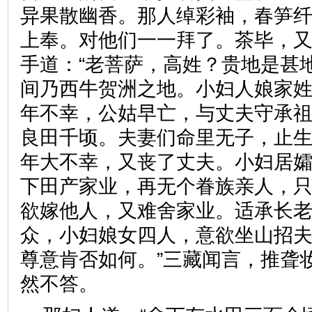
异果散幽香。那人绰彩袖，春笋
上奉。对他们一一拜了。茶毕，
手道：“老菩萨，高姓？贵地是甚地
间乃西牛贺洲之地。小妇人娘家
年不幸，公姑早亡，与丈夫守承
良田千顷。夫妻们命里无子，止
年大不幸，又丧了丈夫。小妇居
下田产家业，再无个眷族亲人，
欲嫁他人，又难舍家业。适承长
众，小妇娘女四人，意欲坐山招
尊意肯否如何。”三藏闻言，推聋
然不答。