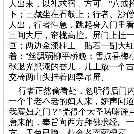
人出来，以礼求宿，方可。”八戒
下；三藏坐在石鼓上；行者、沙
人出，行者性急，跳起身入门里
三间大厅，帘栊高控。屏门上挂
画；两边金漆柱上，贴着一副大
着：“丝飘弱柳平桥晚；雪点香梅
张退光黑漆的香几，几上放一个
交椅两山头挂着四季吊屏。
行者正然偷看处，忽听得后门
一个半老不老的妇人来，娇声问道
我寡妇之门？”慌得个大圣喏喏连
唐来的，奉旨向西方拜佛求经。
方，天色已晚，特奔老菩萨檀府，