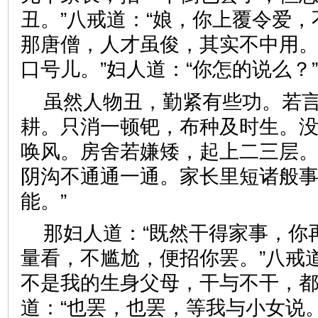
丑。”八戒道：“娘，你上覆令爱
那唐僧，人才虽俊，其实不中用
口号儿。”妇人道：“你怎的说么
虽然人物丑，勤紧有些功。若
耕。只消一顿钯，布种及时生。
唤风。房舍若嫌矮，起上二三层
阴沟不通通一通。家长里短诸般
能。”
那妇人道：“既然干得家事，你
量看，不尴尬，便招你罢。”八戒
不是我的生身父母，干与不干，都
道：“也罢，也罢，等我与小女说