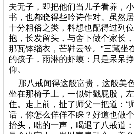
夫无子，即把他们当儿子看养，
书，也都晓得些吟诗作对。虽然
十分粗俗之类，料想也配得过列
抱，长发留头，与舍下做个家长
那瓦钵缁衣，芒鞋云笠。”三藏坐
的孩子，雨淋的虾蟆：只是呆呆
仰。
那八戒闻得这般富贵，这般美
坐在那椅子上，一似针戳屁股，
住。走上前，扯了师父一把道：“
话，你怎么佯佯不睬？好道也做个
抬头，咄的一声，喝退了八戒道：