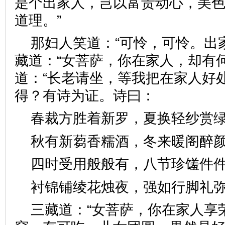
是个出家人，岂以富贵动心，美
道理。”
那妇人笑道：“可怜，可怜。出
藏道：“女菩萨，你在家人，却有
道：“长老请坐，等我把在家人好
得？有诗为证。诗曰：
春裁方胜着新罗，夏换轻纱
秋有新蒭香糯酒，冬来暖阁
四时受用般般有，八节珍馐
衬锦铺绫花烛夜，强如行脚
三藏道：“女菩萨，你在家人享