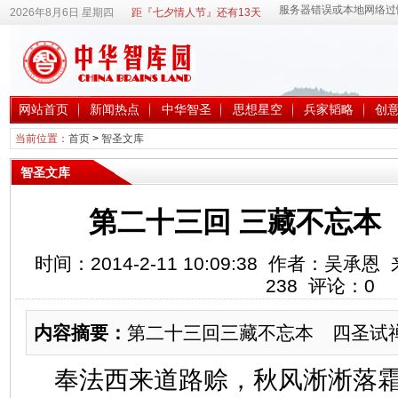
2026年8月6日 星期四
距『七夕情人节』还有13天
网站首页
新闻热点
中华智圣
思想星空
兵家韬略
创
当前位置：
首页
>
智圣文库
智圣文库
第二十三回 三藏不忘本
时间：2014-2-11 10:09:38 作者：吴
238
评论：
0
内容摘要：
第二十三回三藏不忘本 四圣试
奉法西来道路赊，秋风淅淅落