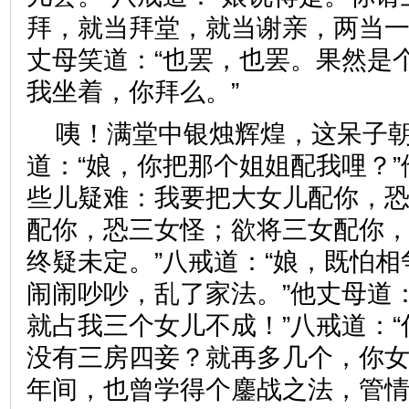
拜，就当拜堂，就当谢亲，两当一
丈母笑道：“也罢，也罢。果然是
我坐着，你拜么。”
咦！满堂中银烛辉煌，这呆子
道：“娘，你把那个姐姐配我哩？”
些儿疑难：我要把大女儿配你，
配你，恐三女怪；欲将三女配你
终疑未定。”八戒道：“娘，既怕
闹闹吵吵，乱了家法。”他丈母道
就占我三个女儿不成！”八戒道：
没有三房四妾？就再多几个，你
年间，也曾学得个鏖战之法，管