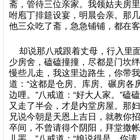
斋，管待三位亲家。我领姑夫房里
咐庖丁排筵设宴，明晨会亲。那
他三众吃了斋，急急铺铺，都在
却说那八戒跟着丈母，行入里
少房舍，磕磕撞撞，尽都是门坎绊
慢些儿走，我这里边路生，你带我
道：“这都是仓房、库房、碾房各
边哩。”八戒道：“好大人家。”磕
又走了半会，才是内堂房屋。那妇
兄说今朝是天恩上吉日，就教你
卒间，不曾请得个阴阳，拜堂撒
儿罢。”八戒道：“娘说得是。你