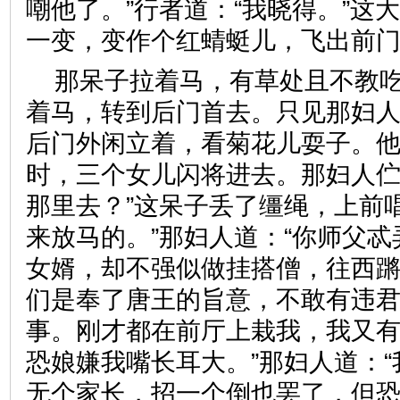
嘲他了。”行者道：“我晓得。”这
一变，变作个红蜻蜓儿，飞出
那呆子拉着马，有草处且不教
着马，转到后门首去。只见那妇
后门外闲立着，看菊花儿耍子。
时，三个女儿闪将进去。那妇人伫
那里去？”这呆子丢了缰绳，上前
来放马的。”那妇人道：“你师父
女婿，却不强似做挂搭僧，往西蹡
们是奉了唐王的旨意，不敢有违
事。刚才都在前厅上栽我，我又
恐娘嫌我嘴长耳大。”那妇人道：
无个家长，招一个倒也罢了，但