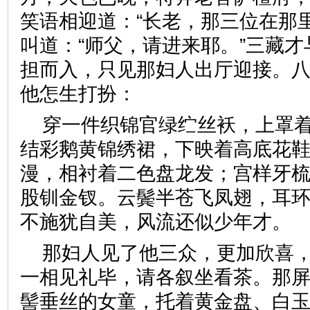
笑语相迎道：“长老，那三位在那
叫道：“师父，请进来耶。”三藏
担而入，只见那妇人出厅迎接。
他怎生打扮：
穿一件织锦官绿纻丝袄，上罩
结彩鹅黄锦绣裙，下映着高底花
漫，相衬着二色盘龙发；宫样牙
股钏金钗。云鬓半苍飞凤翅，耳
不施犹自美，风流还似少年
那妇人见了他三众，更加欣喜
一相见礼毕，请各叙坐看茶。那
髻垂丝的女童，托着黄金盘、白