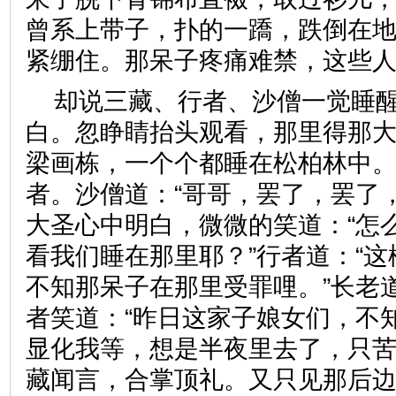
曾系上带子，扑的一蹻，跌倒在
紧绷住。那呆子疼痛难禁，这
却说三藏、行者、沙僧一觉睡
白。忽睁睛抬头观看，那里得那
梁画栋，一个个都睡在松柏林中
者。沙僧道：“哥哥，罢了，罢了
大圣心中明白，微微的笑道：“怎么
看我们睡在那里耶？”行者道：“
不知那呆子在那里受罪哩。”长老道
者笑道：“昨日这家子娘女们，不
显化我等，想是半夜里去了，只苦
藏闻言，合掌顶礼。又只见那后