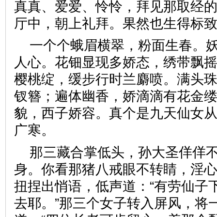
真真、爱爱、怜怜，拜见那取经
厅中，朝上礼拜。果然也生得
一个个蛾眉横翠，粉面生春。
人心。花钿显现多娇态，绣带飘
樱桃绽，缓步行时兰麝喷。满头
钗簪；遍体幽香，娇滴滴有花金
貌，西子娇容。真个是九天仙女
广寒。
那三藏合掌低头，孙大圣佯佯
身。你看那猪八戒眼不转睛，淫
扭捏出悄语，低声道：“有劳仙子
去耶。”那三个女子转入屏风，将