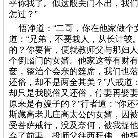
乎你我了。似这般关门不出，我
怎过？”
悟净道：“二哥，你在他家做个
道：“兄弟，不要栽人，从长计较。
的？你要肯，便就教师父与那妇
个倒踏门的女婿。他家这等有财
奁，整治个会亲的筵席，我们也
还俗，却不是两全其美？”八戒道
却只是我脱俗又还俗，停妻再娶妻
原来是有嫂子的？”行者道：“你
斯藏高老儿庄高太公的女婿，因
受菩萨戒行，没及奈何，被我捉
弃了前妻，投师父往西拜佛。他