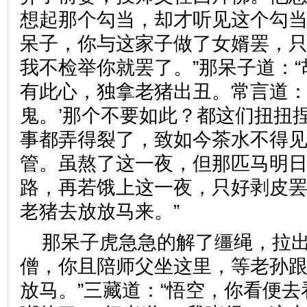
想起那个勾当，却才听见这个勾
呆子，你与这家子做了女婿罢，
我不检举你就罢了。”那呆子道：
有此心，独拿老猪出丑。常言道：
鬼。’那个不要如此？都这们扭扭
事都弄得裂了，致如今茶水不得
管。虽熬了这一夜，但那匹马明
路，再若饿上这一夜，只好剥皮
老猪去放放马来。”
那呆子虎急急的解了缰绳，拉出
僧，你且陪师父坐这里，等老孙
放马。”三藏道：“悟空，你看便