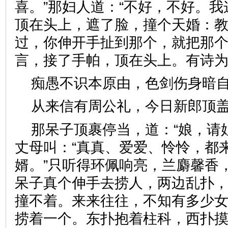
喜。”那妇人道：“不好，不好。
顶在头上，遮了脸，撞个天婚：
过，你伸开手扯到那个，就把那个
言，接了手帕，顶在头上。有
痴愚不识本原由，色剑伤身
从来信有周公礼，今日新郎
那呆子顶裹停当，道：“娘，请
丈母叫：“真真、爱爱、怜怜，都
婿。”只听得环佩响亮，兰麝馨香
呆子真个伸手去捞人，两边乱扑
撞不着。来来往往，不知有多少
捞着一个。东扑抱着柱科，西扑