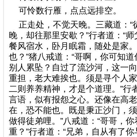
可怜数行雁，点点远排空
正走处，不觉天晚。三藏道：“
晚，却往那里安歇？”行者道：“
餐风宿水，卧月眠霜，随处是家
也？”猪八戒道：“哥啊，你可知
别人累坠？自过了流沙河，这一
重担，老大难挨也。须是寻个人
二则养养精神，才是个道理。”行
言语，似有报怨之心。还像在高
在，恐不能也。既是秉正沙门，
做得徒弟哩。”八戒道：“哥哥，
重？”行者道：“兄弟，自从有了