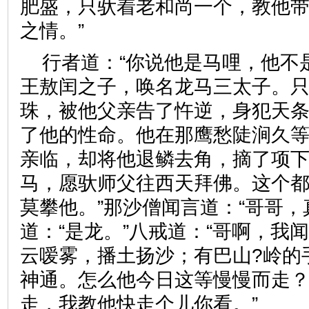
肥盛，只驮着老和尚一个，教他
之情。”
行者道：“你说他是马哩，他不
王敖闰之子，唤名龙马三太子。
珠，被他父亲告了忤逆，身犯天
了他的性命。他在那鹰愁陡涧久
亲临，却将他退鳞去角，摘了项
马，愿驮师父往西天拜佛。这个
莫攀他。”那沙僧闻言道：“哥哥，
道：“是龙。”八戒道：“哥啊，我
云嗳雾，播土扬沙；有巴山?岭的
神通。怎么他今日这等慢慢而走？
走，我教他快走个儿你看。”