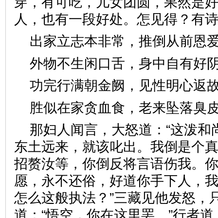
穿，有可吃，儿女团圆，果然是
人，也有一段好处。怎见得？
出家立志本非常，推倒从前
外物不生闲口舌，身中自有
功完行满朝金阙，见性明心
胜似在家贪血食，老来坠落
那妇人闻言，大怒道：“这泼和
东土远来，就该叱出。我倒是个
招赘汝等，你倒反将言语伤我。
愿，永不还俗，好道你手下人，
怎么这般执法？”三藏见他发怒，
道：“悟空，你在这里罢。”行者道