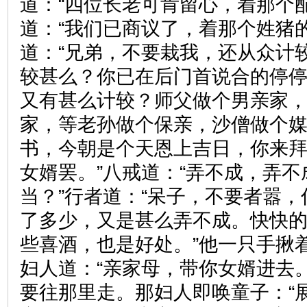
道：“四位长老可肯留心，着那个
道：“我们已商议了，着那个姓猪
道：“兄弟，不要栽我，还从众计较
较甚么？你已在后门首说合的停
又有甚么计较？师父做个男亲家
家，等老孙做个保亲，沙僧做个
书，今朝是个天恩上吉日，你来
女婿罢。”八戒道：“弄不成，弄
当？”行者道：“呆子，不要者嚣
了多少，又是甚么弄不成。快快
些喜酒，也是好处。”他一只手揪
妇人道：“亲家母，带你女婿进去
要往那里走。那妇人即唤童子：“