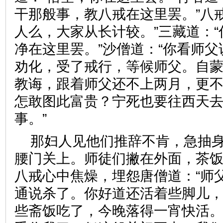
干那般事，教八戒在这里罢。”八
人么，大家从长计较。”三藏道：
净在这里罢。”沙僧道：“你看师
劝化，受了戒行，等候师父。自
教诲，跟着师父还不上两月，更
怎敢图此富贵？宁死也要往西天
事。”
那妇人见他们推辞不肯，急抽
腰门关上。师徒们撇在外面，茶
八戒心中焦燥，埋怨唐僧道：“师
通说杀了。你好道还活着些脚儿
些斋饭吃了，今晚落得一宵快活