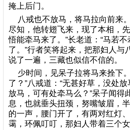
掩上后门。
八戒也不放马，将马拉向前来
尽知，他转翅飞来，现了本相，先
悟能牵马来了。”长老道：“马若
了。”行者笑将起来，把那妇人与
说了一遍，三藏也似信不信
少时间，见呆子拉将马来拴下。
了？”八戒道：“无甚好草，没处放
放马，可有处牵马么？”呆子闻得
息，也就垂头扭颈，努嘴皱眉，
的一声，腰门开了，有两对红灯
霭，环佩叮叮，那妇人带着三个女