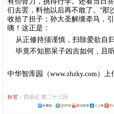
有些膂力，挑得行李。还看当日
们去罢，料他以后再不敢了。”那
收拾了担子；孙大圣解缰牵马，
咦！这正是：
从正修持须谨慎，扫除爱欲
毕竟不知那呆子凶吉如何，且
中华智库园（www.zhzky.com）上
标签：
西游记
第二十三回
分享到：
QQ空间
新浪微博
人人网
开