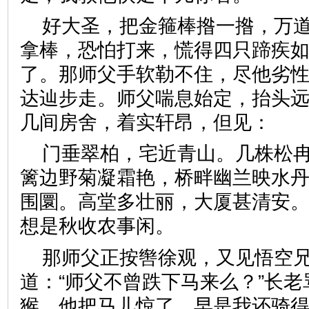
好大圣，把金箍棒揝一揝，万
拿棒，恐怕打来，慌得四只蹄疾
了。那师父手软勒不住，尽他劣
达辿步走。师父喘息始定，抬头
几间房舍，着实轩昂，但见
门垂翠柏，宅近青山。几株松
篱边野菊凝霜艳，桥畔幽兰映水
围圜。高堂多壮丽，大厦甚清安
想是秋收农事闲。
那师父正按辔徐观，又见悟空
道：“师父不曾跌下马来么？”长老
猴，他把马儿惊了，早是我还骑得