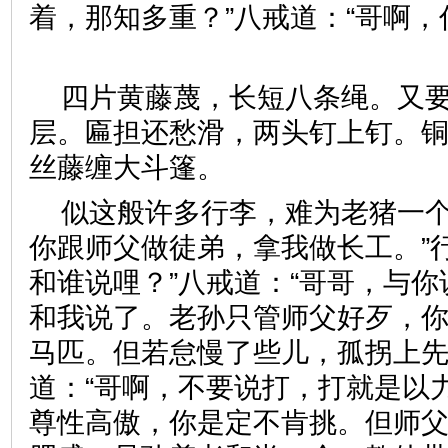
着，那知多重？”八戒道：“哥啊
四片黄藤蔑，长短八条绳。又
层。匾担还愁滑，两头钉上钉。
丝藤缠大斗篷。
似这般许多行李，难为老猪一
你跟师父做徒弟，拿我做长工。”
和谁说哩？”八戒道：“哥哥，与你
和我说了。老孙只管师父好歹，
马匹。但若怠慢了些儿，孤拐上先
道：“哥啊，不要说打，打就是以
尊性高傲，你是定不肯挑。但师