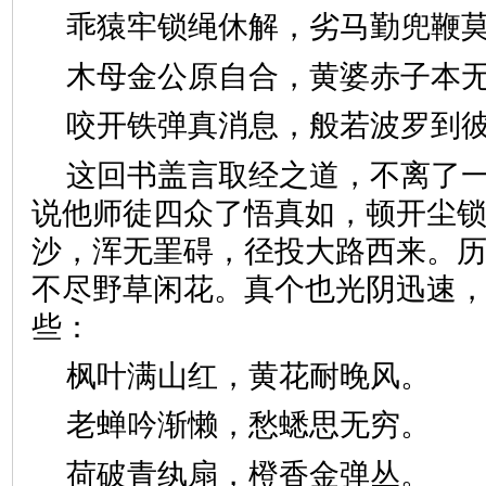
乖猿牢锁绳休解，劣马勤兜
木母金公原自合，黄婆赤子
咬开铁弹真消息，般若波罗
这回书盖言取经之道，不离了
说他师徒四众了悟真如，顿开尘
沙，浑无罣碍，径投大路西来。
不尽野草闲花。真个也光阴迅速
些：
枫叶满山红，黄花耐晚风
老蝉吟渐懒，愁蟋思无穷
荷破青纨扇，橙香金弹丛