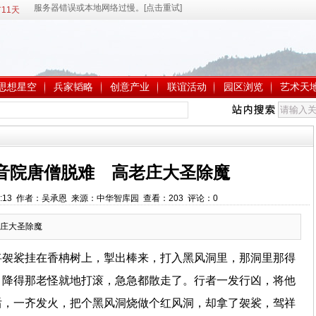
11天
思想星空
兵家韬略
创意产业
联谊活动
园区浏览
艺术天
观音院唐僧脱难 高老庄大圣除魔
9:56:13 作者：吴承恩 来源：中华智库园 查看：
203
评论：
0
庄大圣除魔
将袈裟挂在香柟树上，掣出棒来，打入黑风洞里，那洞里那得
，降得那老怪就地打滚，急急都散走了。行者一发行凶，将他
后，一齐发火，把个黑风洞烧做个红风洞，却拿了袈裟，驾祥