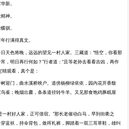
线露华新。
径放精神。
香蛱蝶驯。
知何年行满得真文。
日天色将晚，远远的望见一村人家。三藏道：“悟空，你看那
宵，明日再行何如？”行者道：“且等老孙去看看吉凶，再作
行者定睛观看，真个是：
野树迎门，曲水溪桥映户。道傍杨柳绿依依，园内花开香馥
喧鸟雀；晚烟出爨，条条道径转牛羊。又见那食饱鸡豚眠屋
是一村好人家，正可借宿。”那长老催动白马，早到街衢之
身穿蓝袄，持伞背包，敛裈札裤，脚踏着一双三耳草鞋，雄纠