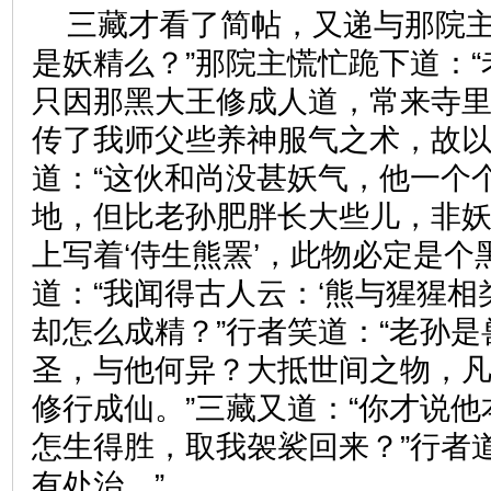
三藏才看了简帖，又递与那院主
是妖精么？”那院主慌忙跪下道：
只因那黑大王修成人道，常来寺
传了我师父些养神服气之术，故以
道：“这伙和尚没甚妖气，他一个
地，但比老孙肥胖长大些儿，非
上写着‘侍生熊罴’，此物必定是个
道：“我闻得古人云：‘熊与猩猩相
却怎么成精？”行者笑道：“老孙
圣，与他何异？大抵世间之物，
修行成仙。”三藏又道：“你才说
怎生得胜，取我袈裟回来？”行者
有处治。”