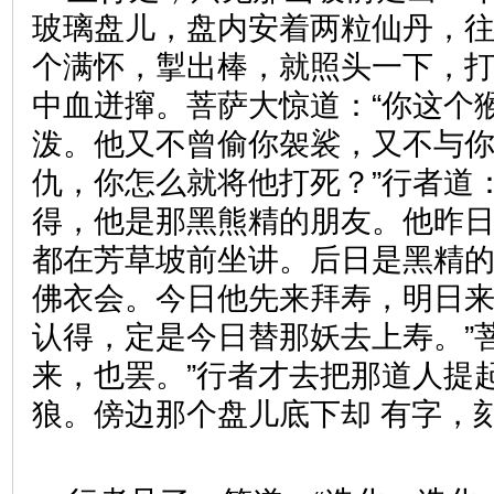
玻璃盘儿，盘内安着两粒仙丹，
个满怀，掣出棒，就照头一下，
中血迸撺。菩萨大惊道：“你这个
泼。他又不曾偷你袈裟，又不与
仇，你怎么就将他打死？”行者道
得，他是那黑熊精的朋友。他昨
都在芳草坡前坐讲。后日是黑精
佛衣会。今日他先来拜寿，明日来
认得，定是今日替那妖去上寿。”
来，也罢。”行者才去把那道人提
狼。傍边那个盘儿底下却 有字，