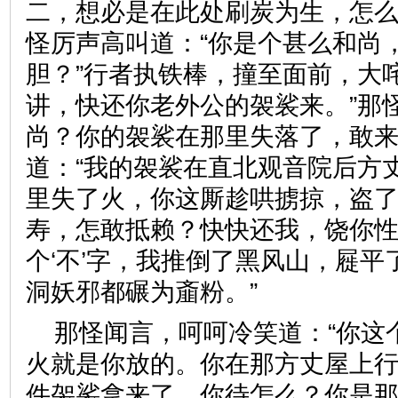
二，想必是在此处刷炭为生，怎么
怪厉声高叫道：“你是个甚么和尚
胆？”行者执铁棒，撞至面前，大
讲，快还你老外公的袈裟来。”那
尚？你的袈裟在那里失落了，敢来
道：“我的袈裟在直北观音院后方
里失了火，你这厮趁哄掳掠，盗
寿，怎敢抵赖？快快还我，饶你
个‘不’字，我推倒了黑风山，屣
洞妖邪都碾为齑粉。”
那怪闻言，呵呵冷笑道：“你这
火就是你放的。你在那方丈屋上
件袈裟拿来了，你待怎么？你是