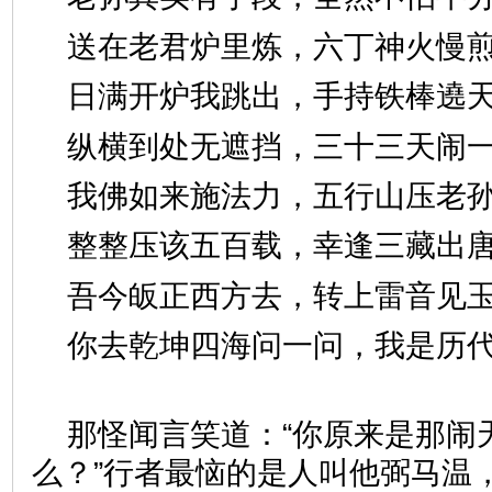
送在老君炉里炼，六丁神火
日满开炉我跳出，手持铁棒
纵横到处无遮挡，三十三天
我佛如来施法力，五行山压
整整压该五百载，幸逢三藏
吾今皈正西方去，转上雷音
你去乾坤四海问一问，我是历
那怪闻言笑道：“你原来是那闹
么？”行者最恼的是人叫他弼马温