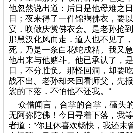
他忽然说出道：后日是他母难之
日；夜来得了一件锦襕佛衣，要
宴，唤做庆赏佛衣会。是老孙抢
那黑汉化风而走，道人也不见了
死，乃是一条白花蛇成精。我又
他出来与他赌斗。他已承认了，
日，不分胜负。那怪回洞，却要
战不出。老孙却来回看师父，先
裟的下落，不怕他不还我。”
众僧闻言，合掌的合掌，磕头的
无阿弥陀佛！今日寻着下落，我等
者道：“你且休喜欢畅快，我还未