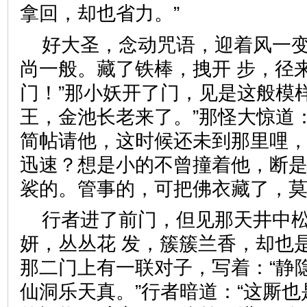
拿回，却也省力。”
好大圣，念动咒语，迎着风一
尚一般。藏了铁棒，拽开 步，径
门！”那小妖开了门，见是这般模
王，金池长老来了。”那怪大惊道
简帖请他，这时候还未到那里哩
迅速？想是小的不曾撞着他，断
裟的。管事的，可把佛衣藏了
行者进了前门，但见那天井中
妍，丛丛花 发，簇簇兰香，却也
那二门上有一联对子，写着：“静
仙洞乐天真。”行者暗道：“这厮