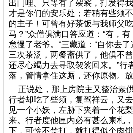
出门哩。只等有了袈裟，打发得
才是你们的安乐处；若稍有些须
的主子！可曾有好茶饭与我师父
马？”众僧俱满口答应道：“有，
怠慢了老爷。”三藏道：“自你去
三次茶汤，两餐斋供了，他俱不
还尽心竭力去寻取袈裟回来。”行
落，管情拿住这厮，还你原物
正说处，那上房院主又整治素
行者却吃了些须，复驾祥云，又
见一个小妖，左胁下夹着一个花
来。行者度他匣内必有甚么柬札
下，可怜不禁打，就打得似个肉