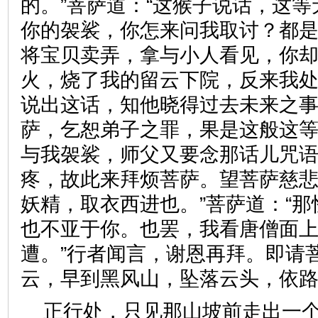
的。”菩萨道：“这猴子说话，这
你的袈裟，你怎来问我取讨？都
将宝贝卖弄，拿与小人看见，你
火，烧了我的留云下院，反来我处
说出这话，知他晓得过去未来之事
萨，乞恕弟子之罪，果是这般这
与我袈裟，师父又要念那话儿咒
疼，故此来拜烦菩萨。望菩萨慈
妖精，取衣西进也。”菩萨道：“
也不亚于你。也罢，我看唐僧面
遭。”行者闻言，谢恩再拜。即请
云，早到黑风山，坠落云头，
正行处，只见那山坡前走出一