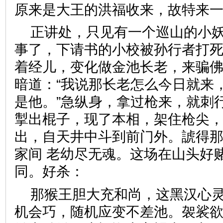
原来是大王的洪福收来，故特
正讲处，只见有一个巡山的小妖
事了，下请书的小校被孙行者打
着经儿，变化做金池长老，来骗佛
暗道：“我说那长老怎么今日就来
是他。”急纵身，拿过枪来，就刺
掣出棍子，现了本相，架住枪尖
出，自天井中斗到前门外。諕得
家间 老幼尽无魂。这场在山头好
同。好杀：
那猴王胆大充和尚，这黑汉心
机会巧，随机应变不差池。袈裟