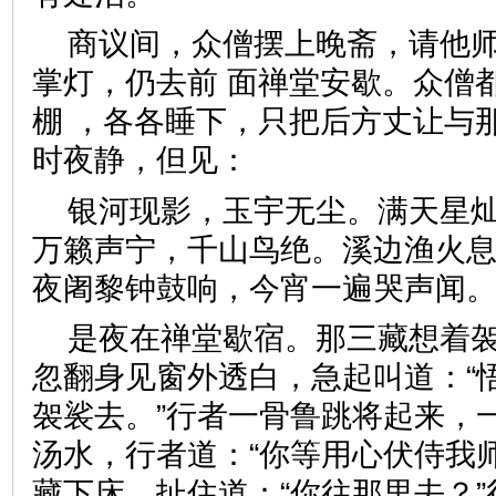
商议间，众僧摆上晚斋，请他
掌灯，仍去前 面禅堂安歇。众僧
棚 ，各各睡下，只把后方丈让与
时夜静，但见：
银河现影，玉宇无尘。满天星
万籁声宁，千山鸟绝。溪边渔火
夜阇黎钟鼓响，今宵一遍哭声
是夜在禅堂歇宿。那三藏想着
忽翻身见窗外透白，急起叫道：“
袈裟去。”行者一骨鲁跳将起来，
汤水，行者道：“你等用心伏侍我
藏下床，扯住道：“你往那里去？”