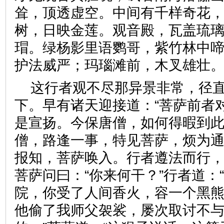
耸，顶透虚空。中间有千样奇花
树，日映金莲。观音殿，瓦盖琉
瑁。绿杨影里语鹦哥，紫竹林中
护法威严；玛瑙滩前，木叉雄
这行者观不尽那异景非常，径
下。早有诸天迎接道：“菩萨前者
是宣扬。今保唐僧，如何得暇到此
僧，路逢一事，特见菩萨，烦为通
报知，菩萨唤入。行者遵法而行
菩萨问曰：“你来何干？”行者道：
院，你受了人间香火，容一个黑
他偷了我师父袈裟，屡次取讨不