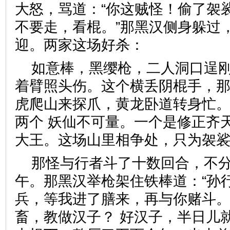
大怒，骂道：“你这贼怪！偷了袈
不要走，看棍。”那黑汉侧身躲过
迎。两家这场好杀：
如意棒，黑缨枪，二人洞口逞
着臂照头伤。这个横丢阴棍手，
虎爬山来探爪，黄龙卧道转身忙。
两个 妖仙不可量。一个是修正齐
大王。这场山里相争处，只为
那怪与行者斗了十数回合，不
午。那黑汉举枪架住铁棒道：“孙
兵，等我进了膳来，再与你赌斗。
畜，教做汉子？ 好汉子，半日儿