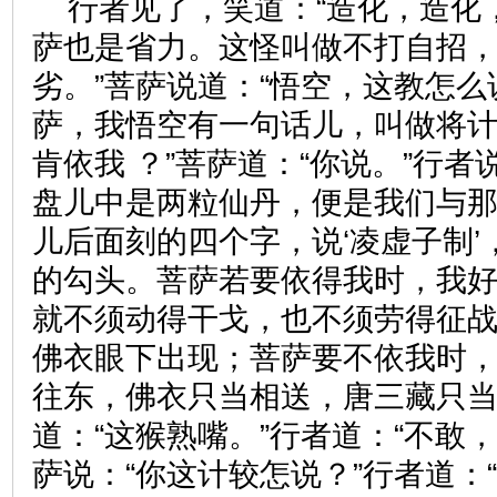
行者见了，笑道：“造化，造化
萨也是省力。这怪叫做不打自招，
劣。”菩萨说道：“悟空，这教怎么
萨，我悟空有一句话儿，叫做将
肯依我 ？”菩萨道：“你说。”行者
盘儿中是两粒仙丹，便是我们与
儿后面刻的四个字，说‘凌虚子制
的勾头。菩萨若要依得我时，我
就不须动得干戈，也不须劳得征战
佛衣眼下出现；菩萨要不依我时
往东，佛衣只当相送，唐三藏只当
道：“这猴熟嘴。”行者道：“不敢
萨说：“你这计较怎说？”行者道：