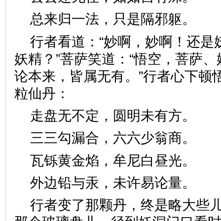
总来归一法，只是隔邪躯
行者看道：“妙啊，妙啊！还是
妖精？”菩萨笑道：“悟空，菩萨
论本来，皆属无有。”行者心下顿
粒仙丹：
走盘无不定，圆明未有方
三三勾漏合，六六少翁商
瓦铄黄金焰，牟尼白昼光
外边铅与汞，未许易论量
行者变了那颗丹，终是略大些