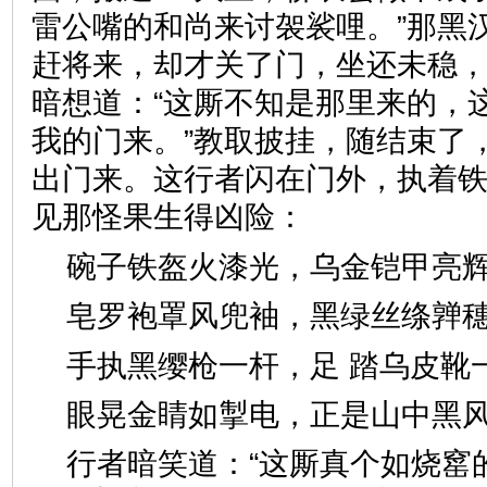
雷公嘴的和尚来讨袈裟哩。”那黑
赶将来，却才关了门，坐还未稳
暗想道：“这厮不知是那里来的，
我的门来。”教取披挂，随结束了
出门来。这行者闪在门外，执着
见那怪果生得凶险：
碗子铁盔火漆光，乌金铠甲
皂罗袍罩风兜袖，黑绿丝绦
手执黑缨枪一杆，足 踏乌
眼晃金睛如掣电，正是山中
行者暗笑道：“这厮真个如烧窰