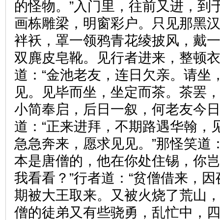
的怪物。”入门里，往前又进，到
画栋雕梁，明窗彩户。只见那黑
袢袄，罩一领鸦青花绫披风，戴
双麂皮皂靴。见行者进来，整顿
道：“金池老友，连日欠亲。请坐
见。见毕而坐，坐定而茶。茶罢，
小简奉启，后日一叙，何老友今日
道：“正来进拜，不期路遇华翰，
急急奔来，愿求见见。”那怪笑道
本是唐僧的，他在你处住锡，你
我看看？”行者道：“贫僧借来，
期被大王取来。又被火烧了荒山
僧的徒弟又有些骁勇，乱忙中，