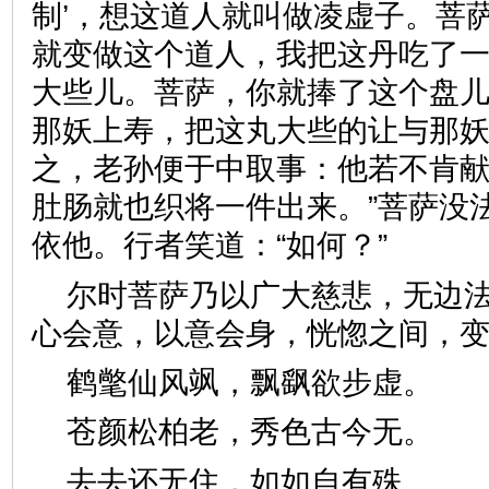
制’，想这道人就叫做凌虚子。菩
就变做这个道人，我把这丹吃了
大些儿。菩萨，你就捧了这个盘
那妖上寿，把这丸大些的让与那
之，老孙便于中取事：他若不肯
肚肠就也织将一件出来。”菩萨没
依他。行者笑道：“如何？”
尔时菩萨乃以广大慈悲，无边
心会意，以意会身，恍惚之间
鹤氅仙风飒，飘飖欲步虚
苍颜松柏老，秀色古今无
去去还无住，如如自有殊