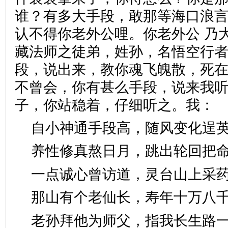
谁？有多大手段，敢那等海口浪言
认不得你老外公哩。你老外公 乃
藏法师之徒弟，姓孙，名悟空行
段，说出来，教你魂飞魄散，死在
不曾会，你有甚么手段，说来我听
子，你站稳着，仔细听之。
自小神通手段高，随风变化
养性修真熬日月，跳出轮回
一点诚心曾访道，灵台山上
那山有个老仙长，寿年十万
老孙拜他为师父，指我长生