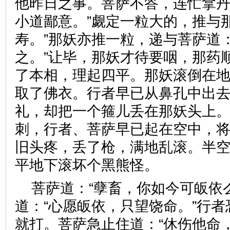
他昨日之事。菩萨不答，连忙拿丹
小道鄙意。”觑定一粒大的，推与
寿。”那妖亦推一粒，递与菩萨道
之。”让毕，那妖才待要咽，那药
了本相，理起四平。那妖滚倒在
取了佛衣。行者早已从鼻孔中出
礼，却把一个箍儿丢在那妖头上
刺，行者、菩萨早已起在空中，
旧头疼，丢了枪，满地乱滚。半
平地下滚坏个黑熊怪。
菩萨道：“孽畜，你如今可皈依
道：“心愿皈依，只望饶命。”行
就打。菩萨急止住道：“休伤他命