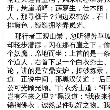
开，悬崖峭嶂；薜萝生，佳木丽
人，那寻樵子？涧边双鹤饮，石
排黛色，巍巍拥翠弄岚光。
那行者正观山景，忽听得芳草
却轻步潜踪，闪在那石崖之下，
个妖魔，席地而坐：上首的是一
个道人，右首下是一个白衣秀士
论，讲的是立鼎安炉，抟砂炼汞
道。正说中间，那黑汉笑道：“后
公可光顾光顾。”白衣秀士道：“
岂有不来之理？”黑汉道：“我夜
锦襕佛衣，诚然是件玩好之物。