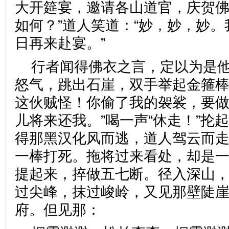
大开筵宴，邀请各山道官，庆贺
如何？”道人笑道：“妙，妙，妙
日再来赴宴。”
行者闻得佛衣之言，定以为是
怒气，跳出石崖，双手举起金箍棒
这伙贼怪！你偷了我的袈裟，要
儿将来还我。”喝一声“休走！”抡
得那黑汉化风而逃，道人驾云而
一棒打死。拖将过来看处，却是
提起来，捽做五七断。径入深山
过尖峰，抹过峻岭，又见那壁陡
府。但见那：