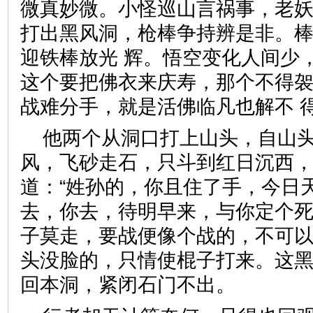
微真妙微。小怪巡山言祸事，老妖
打出黑风洞，枪棒争持辨是非。
迎铁棒放光 辉。悟空变化人间少
这个要把佛衣来庆寿，那个不得
战难分手，就是活佛临凡也解
他两个从洞口打上山头，自山
风，飞砂走石，只斗到红日沉西
道：“姓孙的，你且住了手，今日
去，你去，待明早来，与你定个死
子莫走，要战便像个战的，不可以
头没脸的，只情使棍子打来。这
回本洞，紧闭石门不出。