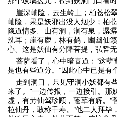
那个玻璃盘儿，径到妖洞门口
崖深岫险，云生岭上；柏苍松
岫险，果是妖邪出没人烟少；柏
隐道情多。山有涧，涧有泉，潺
洗耳；崖有鹿，林有鹤，幽幽仙
心。这是妖仙有分降菩提，弘
菩萨看了，心中暗喜道：“这孽
是也有些道分。”因此心中已
走到洞口，只见守洞小妖都有些
来了。”一边传报，一边接引。那
虚，有劳仙驾珍顾，蓬荜有辉。”
粒仙丹，敢称千寿。”他二人拜毕