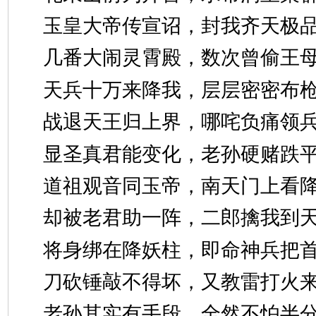
玉皇大帝传宣诏，封我齐天
几番大闹灵霄殿，数次曾偷
天兵十万来降我，层层密密
战退天王归上界，哪咤负痛
显圣真君能变化，老孙硬赌
道祖观音同玉帝，南天门上
却被老君助一阵，二郎擒我
将身绑在降妖柱，即命神兵
刀砍锤敲不得坏，又教雷打
老孙其实有手段，全然不怕