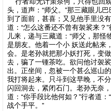
行者却无计策奈何，只得也回
头，道声：“师父。”那三藏眼儿
到了面前，甚喜；又见他手里没
道：“怎么这番还不曾有袈裟来？
儿来，递与三藏道：“师父，那怪
是朋友。他着一个小 妖送此帖来
会。是老孙就把那小妖打死，变
去，骗了一锺茶吃。欲问他讨袈
出。正坐间，忽被一个甚么巡山
我打将起来。只斗到这早晚，不
闪回洞去，紧闭石门。老孙无奈，
道：“你手段比他何如？”行者道：
战个手平。”