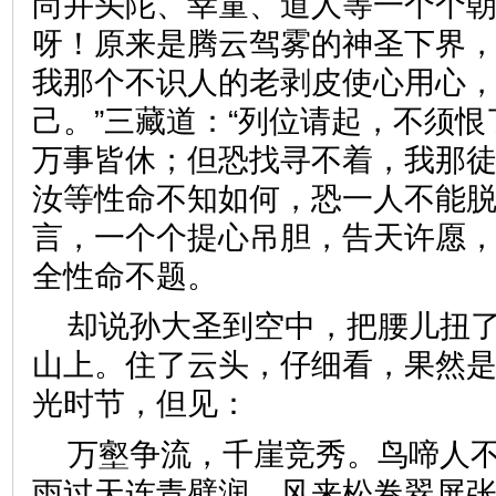
尚并头陀、幸童、道人等一个个朝
呀！原来是腾云驾雾的神圣下界
我那个不识人的老剥皮使心用心
己。”三藏道：“列位请起，不须
万事皆休；但恐找寻不着，我那
汝等性命不知如何，恐一人不能脱
言，一个个提心吊胆，告天许愿
全性命不题。
却说孙大圣到空中，把腰儿扭
山上。住了云头，仔细看，果然
光时节，但见：
万壑争流，千崖竞秀。鸟啼人
雨过天连青壁润，风来松卷翠屏