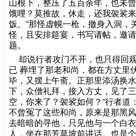
山根下，整压了五百余年，也未
饿哩？莫推故，休走，还我袈裟
饭。”那怪虚幌一枪，撤身入洞，
怪，且安排筵宴，书写请帖，邀
题。
却说行者攻门不开，也只得回
已 葬埋了那老和尚，都在方丈里
毕，又摆上午斋。正那里添汤换
下，众僧礼拜，接入方丈，见了三
空，你来了？袈裟如何？”行者道
不曾冤了这些和尚，原来是那黑
去暗暗的寻他，只见他与一个白
人，坐在那芳草坡前讲话。也是