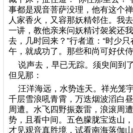
事都是观音菩萨没理，他有这个
人家香火，又容那妖精邻住。我
一讲，教他亲来问妖精讨袈裟还我
去，几时回来？”行者道：“时少
午，就成功了。那些和尚可好
说声去，早已无踪。须臾间到
但见那：
汪洋海远，水势连天。祥光笼
千层雪浪吼青霄，万迭烟波滔白
周遭。水飞四野振轰雷，浪滚周
势，且看中间。五色朦胧宝迭山
才见观音真胜境，试看南海落伽