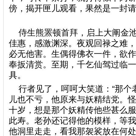
傍，揭开匣儿观看，果然是一封
侍生熊罴顿首拜，启上大阐金
佳惠，感激渊深。夜观回禄之难
必无他害。生偶得佛衣一件，欲
奉扳清赏。至期，千乞仙驾过临
具。
行者见了，呵呵大笑道：“那个
儿也不亏，他原来与妖精结党。
十岁，想是那个妖精传他些甚么
此寿。老孙还记得他的模样，等
他洞里走走，看我那袈裟放在何