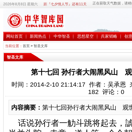
2026年8月8日 星期六
距『七夕情人节』还有11天
网站首页
新闻热点
中华智圣
思想星空
兵家韬略
创
当前位置：
首页
>
智圣文库
智圣文库
第十七回 孙行者大闹黑风山 
时间：2014-2-10 21:14:17 作者：吴
182
评论：
0
内容摘要：
第十七回孙行者大闹黑风山 观
话说孙行者一觔斗跳将起去，