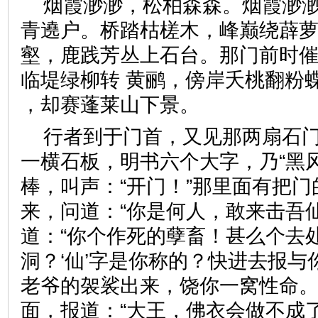
烟霞渺渺，松柏森森。烟霞渺
青遶户。桥踏枯槎木，峰巅绕薜
壑，鹿践芳丛上石台。那门前时
临堤绿柳转 黄鹂，傍岸夭桃翻粉
，却赛蓬莱山下景。
行者到于门首，又见那两扇石
一横石板，明书六个大字，乃“黑
棒，叫声：“开门！”那里面有把
来，问道：“你是何人，敢来击吾
道：“你个作死的孽畜！甚么个去
洞？‘仙’字是你称的？快进去报
老爷的袈裟出来，饶你一窝性命。
面，报道：“大王，佛衣会做不成