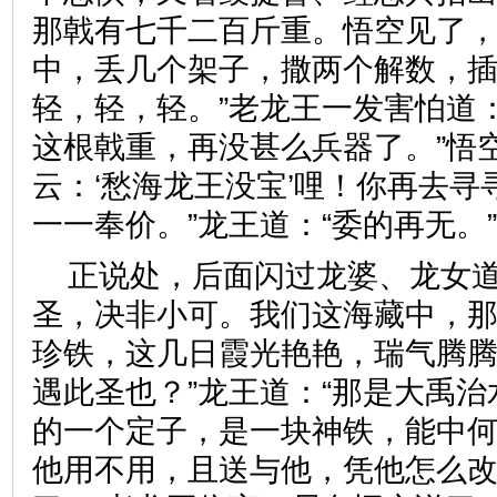
那戟有七千二百斤重。悟空见了
中，丢几个架子，撒两个解数，插
轻，轻，轻。”老龙王一发害怕道
这根戟重，再没甚么兵器了。”悟
云：‘愁海龙王没宝’哩！你再去
一一奉价。”龙王道：“委的再
正说处，后面闪过龙婆、龙女道
圣，决非小可。我们这海藏中，
珍铁，这几日霞光艳艳，瑞气腾
遇此圣也？”龙王道：“那是大禹
的一个定子，是一块神铁，能中何
他用不用，且送与他，凭他怎么