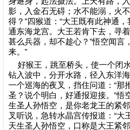
身遯身，起法摄法。上天有路，
影，入金石无碍；水不能溺，火
得？”四猴道：“大王既有此神通
通东海龙宫。大王若肯下去，寻
甚么兵器，却不趁心？”悟空闻言
来。”
好猴王，跳至桥头，使一个闭
钻入波中，分开水路，径入东洋
一个巡海的夜叉，挡住问道：“那
圣？说个明白，好通报迎接。”悟
生圣人孙悟空，是你老龙王的紧邻
叉听说，急转水晶宫传报道：“大
天生圣人孙悟空，口称是大王紧邻