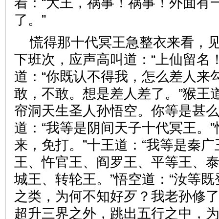
着：“大王，祸事！祸事！外面有
了。”
慌得那十代冥王急整衣来看，
下班次，应声高叫道：“上仙留名
道：“你既认不得我，怎么差人来勾
敢，不敢。想是差人差了。”猴王
帘洞天生圣人孙悟空。你等是甚么
道：“我等是阴间天子十代冥王。”
来，免打。”十王道：“我等是秦
王、忤官王、阎罗王、平等王、
城王、转轮王。”悟空道：“汝等
之类，为何不知好歹？我老孙修
超升三界之外，跳出五行之中，为