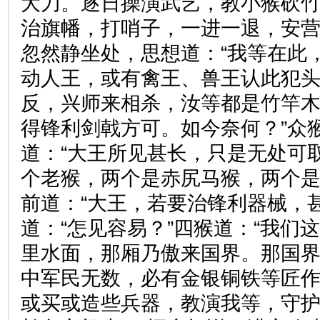
大刀。逐日操演武艺，教小猴砍
治旗幡，打哨子，一进一退，安
忽然静坐处，思想道：“我等在此
动人王，或有禽王、兽王认此犯
反，兴师来相杀，汝等都是竹竿
得锋利剑戟方可。如今奈何？”众
道：“大王所见甚长，只是无处可
个老猴，两个是赤尻马猴，两个
前道：“大王，若要治锋利器械，
道：“怎见容易？”四猴道：“我们
里水面，那厢乃傲来国界。那国
中军民无数，必有金银铜铁等匠
或买或造些兵器，教演我等，守