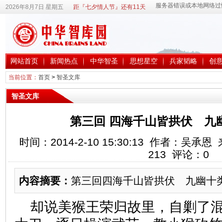
2026年8月7日 星期五
距『七夕情人节』还有11天
网站首页
新闻热点
中华智圣
思想星空
兵家韬略
创
当前位置：
首页
>
智圣文库
智圣文库
第三回 四海千山皆拱伏 九
时间：2014-2-10 15:30:13 作者：吴
213
评论：
0
内容摘要：
第三回四海千山皆拱伏 九幽十
却说美猴王荣归故里，自剿了