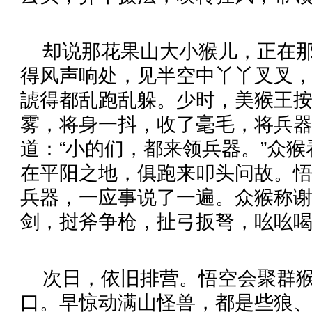
却说那花果山大小猴儿，正在
得风声响处，见半空中丫丫叉叉
諕得都乱跑乱躲。少时，美猴王
雾，将身一抖，收了毫毛，将兵
道：“小的们，都来领兵器。”众
在平阳之地，俱跑来叩头问故。
兵器，一应事说了一遍。众猴称
剑，挝斧争枪，扯弓扳弩，吆吆
次日，依旧排营。悟空会聚群
口。早惊动满山怪兽，都是些狼