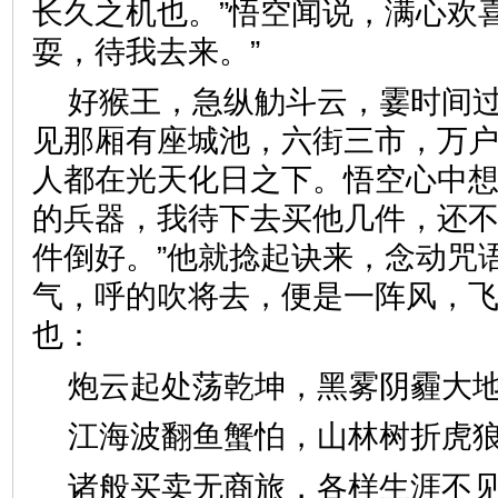
长久之机也。”悟空闻说，满心欢
耍，待我去来。”
好猴王，急纵觔斗云，霎时间
见那厢有座城池，六街三市，万
人都在光天化日之下。悟空心中想
的兵器，我待下去买他几件，还
件倒好。”他就捻起诀来，念动咒
气，呼的吹将去，便是一阵风，
也：
炮云起处荡乾坤，黑雾阴霾
江海波翻鱼蟹怕，山林树折
诸般买卖无商旅，各样生涯