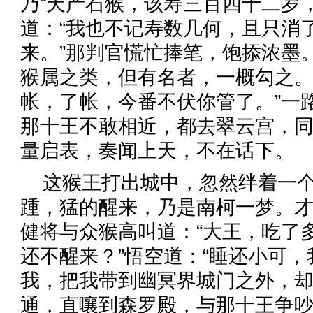
乃“天产石猴，该寿三百四十二岁
道：“我也不记寿数几何，且只消
来。”那判官慌忙捧笔，饱掭浓墨
猴属之类，但有名者，一概勾之。
帐，了帐，今番不伏你管了。”一
那十王不敢相近，都去翠云宫，
量启表，奏闻上天，不在话
这猴王打出城中，忽然绊着一
踵，猛的醒来，乃是南柯一梦。
健将与众猴高叫道：“大王，吃了
还不醒来？”悟空道：“睡还小可
我，把我带到幽冥界城门之外，
通，直嚷到森罗殿，与那十王争