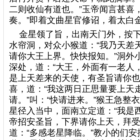
二则收仙有道也。”玉帝闻言甚喜
奏。”即着文曲星官修诏，着
金星领了旨，出南天门外，按
水帘洞，对众小猴道：“我乃天差
请你大王上界。快快报知。”洞外
深处，道：“大王，外面有一老人
是上天差来的天使，有圣旨请你也
喜，道：“我这两日正思量要上天
请。”叫：“快请进来。”猴王急整
星径入当中，面南立定道：“我是
帝招安圣旨，下界请你上天，拜受
道：“多感老星降临。”教小的们