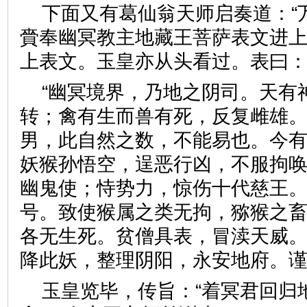
下面又有葛仙翁天师启奏道：“
賫奉幽冥教主地藏王菩萨表文进上
上表文。玉皇亦从头看过。表
“幽冥境界，乃地之阴司。天有
转；禽有生而兽有死，反复雌雄
男，此自然之数，不能易也。今
妖猴孙悟空，逞恶行凶，不服拘
幽鬼使；恃势力，惊伤十代慈王
号。致使猴属之类无拘，猕猴之
各无生死。贫僧具表，冒渎天威
降此妖，整理阴阳，永安地府
玉皇览毕，传旨：“着冥君回归