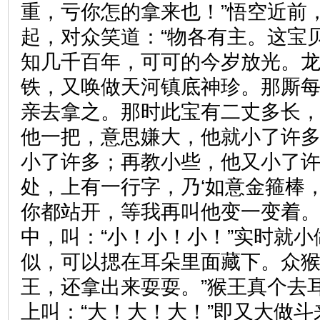
重，亏你怎的拿来也！”悟空近前
起，对众笑道：“物各有主。这宝
知几千百年，可可的今岁放光。
铁，又唤做天河镇底神珍。那厮
亲去拿之。那时此宝有二丈多长
他一把，意思嫌大，他就小了许
小了许多；再教小些，他又小了
处，上有一行字，乃‘如意金箍棒
你都站开，等我再叫他变一变着。
中，叫：“小！小！小！”实时就
似，可以揌在耳朵里面藏下。众猴
王，还拿出来耍耍。”猴王真个去
上叫：“大！大！大！”即又大做