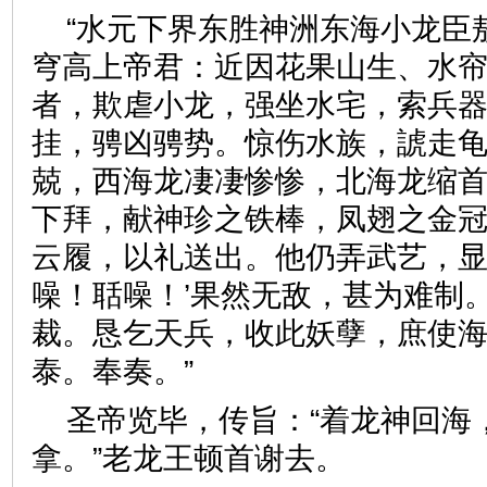
“水元下界东胜神洲东海小龙臣
穹高上帝君：近因花果山生、水
者，欺虐小龙，强坐水宅，索兵
挂，骋凶骋势。惊伤水族，諕走
兢，西海龙凄凄惨惨，北海龙缩
下拜，献神珍之铁棒，凤翅之金
云履，以礼送出。他仍弄武艺，显
噪！聒噪！’果然无敌，甚为难制
裁。恳乞天兵，收此妖孽，庶使
泰。奉奏。”
圣帝览毕，传旨：“着龙神回海
拿。”老龙王顿首谢去。