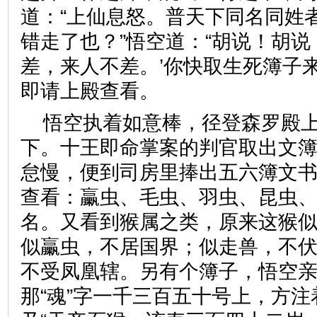
道：“上仙息怒。普天下同名同姓
错走了也？”悟空道：“胡说！胡说
差，来人不差。’你快取生死簿子
即请上殿查看。
悟空执着如意棒，径登森罗殿
下。十王即命掌案的判官取出文
怠慢，便到司房里捧出五六簿文
查看：臝虫、毛虫、羽虫、昆虫
名。又看到猴属之类，原来这猴
似臝虫，不居国界；似走兽，不
不受凤凰辖。另有个簿子，悟空
那“魂”字一千三百五十号上，方