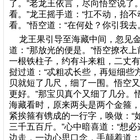
了。”老龙王依言，尽向悟空说了
看。”龙王摇手道：“扛不动，抬
看。”悟空道：“在何处？你引
龙王果引导至海藏中间，忽见
道：“那放光的便是。”悟空撩衣
一根铁柱子，约有斗来粗，二丈
挝过道：“忒粗忒长些，再短细些
贝就短了几尺，细了一围。悟空又
更好。”那宝贝真个又细了几分。
海藏看时，原来两头是两个金箍
紧挨箍有镌成的一行字，唤做：“
三千五百斤。”心中暗喜道：“想必
边走，一边心思口念，手颠着道：