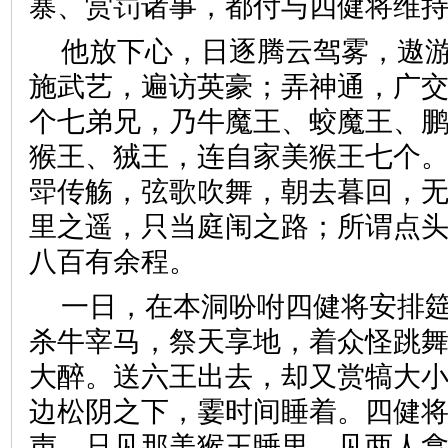
寨、赏罚诸事，都付与四健将
他放下心，日逐腾云驾雾，遨
施武艺，遍访英豪；弄神通，广
个七弟兄，乃牛魔王、蛟魔王、
猴王、狨王，连自家美猴王七个
斝传觞，弦歌吹舞，朝去暮回，
里之遥，只当庭闱之路；所谓点
八百有余程。
一日，在本洞吩咐四健将安排
杀牛宰马，祭天享地，着众怪跳
大醉。送六王出去，却又赏犒大
边松阴之下，霎时间睡着。四健
声。只见那美猴王睡里，见两人拿