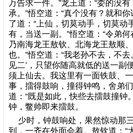
万告求一件。”龙王道：“委的没
承。”悟空道：“真个没有？就和你
了道：“上仙，切莫动手，切莫动
有，当送一副。”悟空道：“令弟何
乃南海龙王敖钦、北海龙王敖顺
也。”悟空道：“我老孙不去，不去
见二’，只望你随高就低的送一副便
须上仙去。我这里有一面铁鼓、
事，擂得鼓响，撞得钟鸣，舍弟们
道：“既是如此，快些去擂鼓撞钟
钟，鳖帅即来擂鼓。
少时，钟鼓响处，果然惊动那
到，一齐在外面会着。敖钦道：“