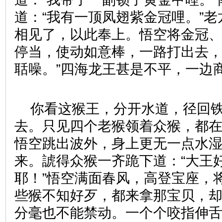
道：“我有一顶凤翅紫金冠哩。”
相见了，以此奉上。悟空将金冠
停当，使动如意棒，一路打出去，
聒噪。”四海龙王甚是不平，一边
你看这猴王，分开水道，径回
去。只见四个老猴领着众猴，都
悟空跳出波外，身上更无一点水
来。諕得众猴一齐跪下道：“大王
耶！”悟空满面春风，高登宝座，
些猴不知好歹，都来拿那宝贝，
分毫也不能禁动。一个个咬指伸舌