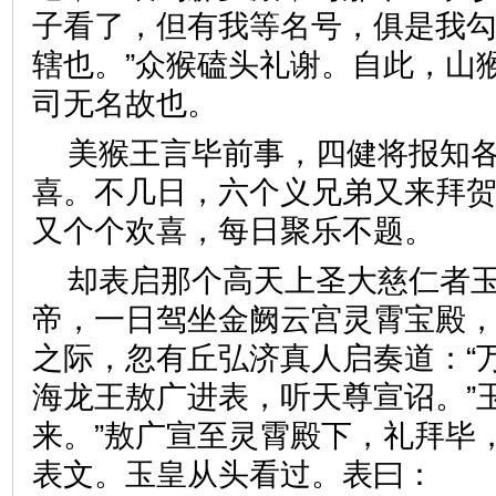
子看了，但有我等名号，俱是我
辖也。”众猴磕头礼谢。自此，山
司无名故也。
美猴王言毕前事，四健将报知
喜。不几日，六个义兄弟又来拜
又个个欢喜，每日聚乐不题
却表启那个高天上圣大慈仁者
帝，一日驾坐金阙云宫灵霄宝殿
之际，忽有丘弘济真人启奏道：“
海龙王敖广进表，听天尊宣诏。”
来。”敖广宣至灵霄殿下，礼拜毕
表文。玉皇从头看过。表曰