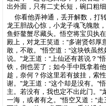
出外面，只有二丈长短，碗口
你看他弄神通，丢开解数，打
龙王胆战心惊，小龙子魂飞魄散
鱼虾鳌蟹尽藏头。悟空将宝贝执
殿上，对龙王笑道：“多谢贤邻厚意
敢，不敢。”悟空道：“这块铁虽
说。”龙王道：“上仙还有甚说？”
铁，倒也罢了；如今手中既拿着
趁，奈何？你这里若有披挂，索
谢。”龙王道：“这个却是没有。”
主。若没有，我也定不出此门。”
一海，或者有之。”悟空又道：“