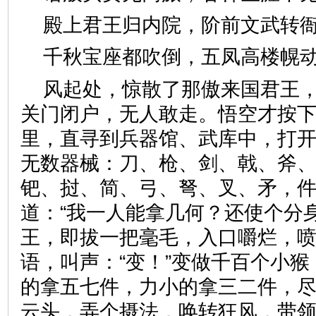
殿上君王归内院，阶前文武
千秋宝座都吹倒，五凤高楼
风起处，惊散了那傲来国君王
关门闭户，无人敢走。悟空才按
里，直寻到兵器馆、武库中，打
无数器械：刀、枪、剑、戟、斧
钯、挝、简、弓、弩、叉、矛，
道：“我一人能拿几何？还使个分
王，即拔一把毫毛，入口嚼烂，
语，叫声：“变！”变做千百个小
的拿五七件，力小的拿三二件，
云头，弄个摄法，唤转狂风，带