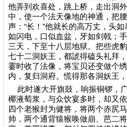
他弄到欢喜处，跳上桥，走出洞
中，使一个法天像地的神通，把
声：“长！”他就长的高万丈，头
如闪电，口似血盆，牙如剑戟；
三天，下至十八层地狱。把些虎
七十二洞妖王，都諕得磕头礼拜
霎时收了法像，将宝贝还变做个
内，复归洞府。慌得那各洞妖
此时遂大开旗鼓，响振铜锣，
椰液萄浆，与众饮宴多时，却又
四个老猴封为健将，将两个赤尻
帅，两个通背猿猴唤做崩、芭二