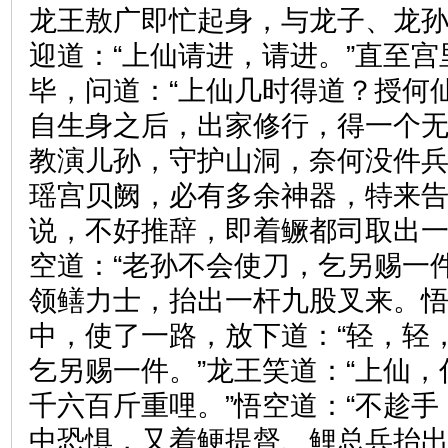
龙王敖广即忙起身，与龙子、龙
迎道：“上仙请进，请进。”直至
毕，问道：“上仙几时得道？授何仙
自生身之后，出家修行，得一个
教演儿孙，守护山洞，奈何没件
瑶宫贝阙，必有多余神器，特来告
说，不好推辞，即着鳜都司取出
空道：“老孙不会使刀，乞另赐一
领鳝力士，抬出一杆九股叉来。
中，使了一路，放下道：“轻，轻
乞另赐一件。”龙王笑道：“上仙
千六百斤重哩。”悟空道：“不趁手
中恐惧，又着鲠提督、鲤总兵抬