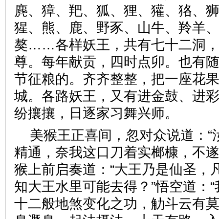
麂、獐、羓、狐、狸、獾、狢、
猩、熊、鹿、野豕、山牛、羚羊
獒……各样妖王，共有七十二洞
尊。每年献贡，四时点卯。也有
节征粮的。齐齐整整，把一座花
城。各路妖王，又有进金鼓、进
纷攘攘，日逐家习舞兴师。
美猴王正喜间，忽对众说道：“
精通，奈我这口刀着实榔槺，不遂
猴上前启奏道：“大王乃是仙圣，
知大王水里可能去得？”悟空道：
十二般地煞变化之功，觔斗云有