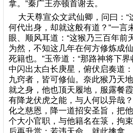
拿。”秦广王亦顿首谢去。
大天尊宣众文武仙卿，问曰：“
何代出身，却就这般有道？”一言
眼、顺风耳道：“这猴乃三百年前
为然，不知这几年在何方修炼成
死籍也。”玉帝道：“那路神将下界
中闪出太白长庚星，俯伏启奏道：
九窍者，皆可修仙。奈此猴乃天
就之身，他也顶天履地，服露餐
有降龙伏虎之能，与人何以异哉
化之慈恩，降一道招安圣旨，把
个大小官职，与他籍名在箓，拘
后再升赏；若违天命，就此擒拿