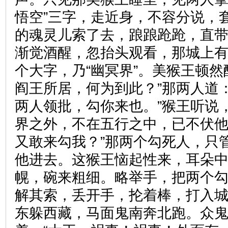
悟空”三字，走近身，不容分说，
的魂灵儿索了去，踉踉跄跄，直
渐觉酒醒，忽抬头观看，那城上
个大字，乃“幽冥界”。美猴王顿然
阎王所居，何为到此？”那两人道
两人领批，勾你来也。”猴王听说
界之外，不在五行之中，已不伏
又敢来勾我？”那两个勾死人，只
他进去。这猴王恼起性来，耳朵
幌，碗来粗细。略举手，把两个
解其索，丢开手，抡着棒，打入
东躲西藏，马面鬼南奔北跑。众