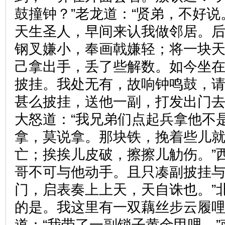
鼓撞钟？”老龙道：“贤弟，不好
天生圣人，早间来认我做邻居。
钢叉嫌小，奉画戟嫌轻；将一块
己拿出手，丢了些解数。如今坐
披挂。我处无有，故响钟鸣鼓，
甚么披挂，送他一副，打发出门去
大怒道：“我兄弟们点起兵拿他不是
拿，莫说拿。那块铁，挽着些儿
亡；挨挨儿皮破，擦擦儿觔伤。”
哥不可与他动手。且只凑副披挂
门，启表奏上上天，天自诛也。”
的是。我这里有一双藕丝步云履哩
道：“我带了一副锁子黄金甲哩。