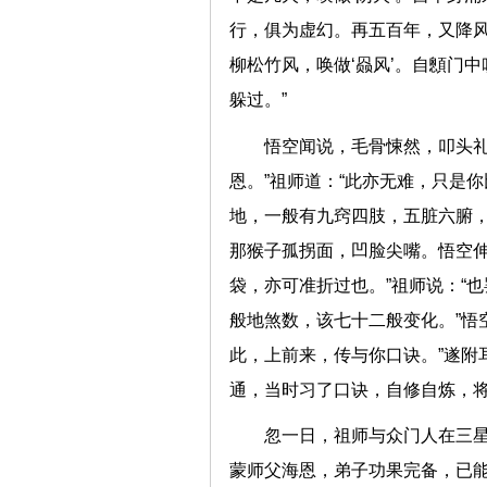
行，俱为虚幻。再五百年，又降
柳松竹风，唤做‘赑风’。自顖门
躲过。”
悟空闻说，毛骨悚然，叩头礼
恩。”祖师道：“此亦无难，只是
地，一般有九窍四肢，五脏六腑，
那猴子孤拐面，凹脸尖嘴。悟空伸
袋，亦可准折过也。”祖师说：“
般地煞数，该七十二般变化。”悟
此，上前来，传与你口诀。”遂附
通，当时习了口诀，自修自炼
忽一日，祖师与众门人在三星
蒙师父海恩，弟子功果完备，已能