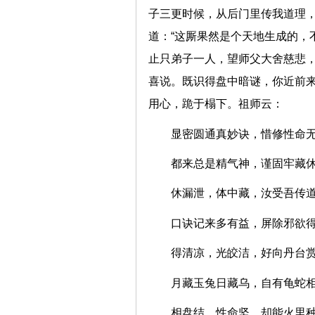
子三更时候，从后门里传我道理，
道：“这厮果然是个天地生成的，
止只弟子一人，望师父大舍慈悲，
喜说。既识得盘中暗谜，你近前来
用心，跪于榻下。祖师云：
显密圆通真妙诀，惜修性
都来总是精气神，谨固牢
休漏泄，体中藏，汝受吾
口诀记来多有益，屏除邪
得清凉，光皎洁，好向丹
月藏玉兔日藏乌，自有龟
相盘结，性命坚，却能火