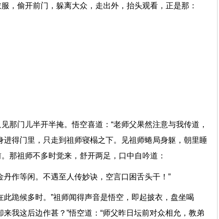
衣服，偷开前门，躲离大众，走出外，抬头观看，正是那：
尘。
汾。
云。
真。
见那门儿半开半掩。悟空喜道：“老师父果然注意与我传道，
身进得门里，只走到祖师寝榻之下。见祖师蜷局身躯，朝里睡
榻前。那祖师不多时觉来，舒开两足，口中自吟道：
把金丹作等闲。不遇至人传妙诀，空言口困舌头干！”
在此跪候多时。”祖师闻得声音是悟空，即起披衣，盘坐喝
却来我这后边作甚？”悟空道：“师父昨日坛前对众相允，教弟