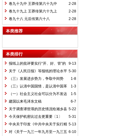
卷九十九中 王莽传第六十九中
2-28
卷九十九上 王莽传第六十九上
2-28
卷九十八 元后传第六十八
2-28
本类推荐
本类排行
报纸上的批评要实行“开、好、管”的
9-13
方针*
关于《人民日报》等报纸的理论水平
5-30
的批语〔1〕
（三）发展进步势力，争取中间势
1-8
力，孤立顽固势力
（三）认清中国国情，是认清中国革
1-3
命一切问题的基本依据
（一）社会主义社会可以分为不发达
1-5
和比较发达两个阶段
建国以来毛泽东文稿
6-7
关于调查谭世瑛的历史情况给湘乡县
5-22
委的信和给谭世瑛的复信
今天保护机密比过去更重要〔1〕
5-31
中央关于印发《中共中央关于实行精
5-13
兵简政、增产节约、反对贪污、反对浪费
对《关于一九三一年九月至一九三五
6-10