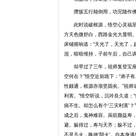
攒簇五行颠倒用，功完随
此时说破根源，悟空心灵福
方天色微舒白，西路金光大显明
床铺摇响道：“天光了，天光了，
混，暗暗维持，子前午后，自
却早过了三年，祖师复登宝座
空何在？”悟空近前跪下：“弟子有
性颇通，根源亦渐坚固矣。”祖师
利害。”悟空听说，沉吟良久道：
病不生。却怎么有个‘三灾利害’
成之后，鬼神难容。虽驻颜益寿
避。躲得过，寿与天齐；躲不过
不是凡火，唤做‘阴火’。自本身