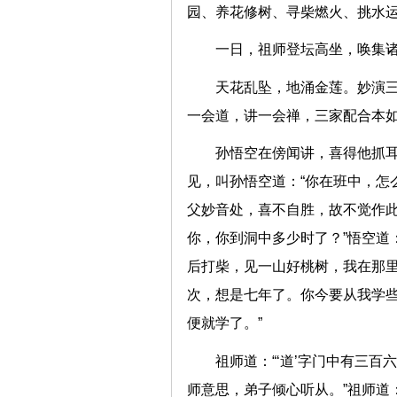
园、养花修树、寻柴燃火、挑水
一日，祖师登坛高坐，唤
天花乱坠，地涌金莲。妙演
一会道，讲一会禅，三家配合
孙悟空在傍闻讲，喜得他抓
见，叫孙悟空道：“你在班中，怎
父妙音处，喜不自胜，故不觉作此
你，你到洞中多少时了？”悟空道
后打柴，见一山好桃树，我在那里
次，想是七年了。你今要从我学些
便就学了。”
祖师道：“‘道’字门中有三百
师意思，弟子倾心听从。”祖师道：