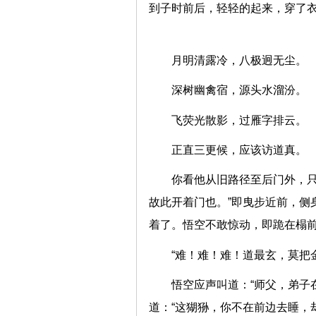
到子时前后，轻轻的起来，穿了
月明清露冷，八极迥无
深树幽禽宿，源头水溜
飞荧光散影，过雁字排
正直三更候，应该访道
你看他从旧路径至后门外，只
故此开着门也。”即曳步近前，侧
着了。悟空不敢惊动，即跪在
“难！难！难！道最玄，莫
悟空应声叫道：“师父，弟子
道：“这猢狲，你不在前边去睡，