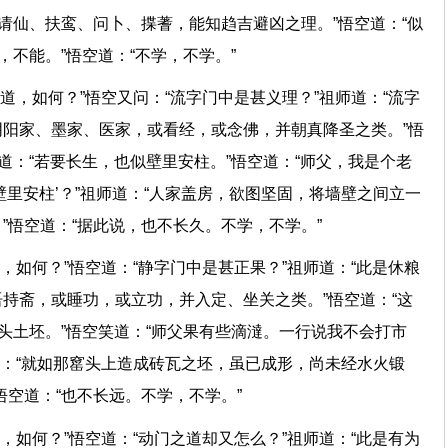
些请仙、扶鸾、问卜、揲蓍，能知趋吉避凶之理。”悟空道：“似
能，不能。”悟空道：“不学，不学。”
之道，如何？”悟空又问：“流字门中是甚义理？”祖师道：“流字
阳家、墨家、医家，或看经，或念佛，并朝真降圣之类。”悟
道：“若要长生，也似壁里安柱。”悟空道：“师父，我是个老
壁里安柱’？”祖师道：“人家盖房，欲图坚固，将墙壁之间立一
。”悟空道：“据此说，也不长久。不学，不学。”
道，如何？”悟空道：“静字门中是甚正果？”祖师道：“此是休粮
持斋，或睡功，或立功，并入定、坐关之类。”悟空道：“这
窰头土坯。”悟空笑道：“师父果有些滴澾。一行说我不会打市
师道：“就如那窰头上造成砖瓦之坯，虽已成形，尚未经水火锻
”悟空道：“也不长远。不学，不学。”
道，如何？”悟空道：“动门之道却又怎么？”祖师道：“此是有为