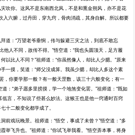
风灾吹你。这风不是东南西北风，不是和熏金朔风，亦不是花
中吹入六腑，过丹田，穿九窍，骨肉消疏，其身自解。所以都要
拜道：“万望老爷垂悯，传与躲避三灾之法，到底不敢忘
你比他人不同，故传不得。”悟空道：“我也头圆顶天，足方履
何以比人不同？”祖师道：“你虽然像人，却比人少腮。”原来
手一摸，笑道：“师父没成算。我虽少腮，却比人多这个素
也罢，你要学那一般？有一般天罡数，该三十六般变化；有一
空道：“弟子愿多里捞摸，学一个地煞变化罢。”祖师道：“既如
耳低言，不知说了些甚么妙法。这猴王也是他一窍通时百窍
，将七十二般变化都学成了。
洞前戏玩晚景。祖师道：“悟空，事成了未曾？”悟空道：“多
霞举飞升也。”祖师道：“你试飞举我看。”悟空弄本事，将身