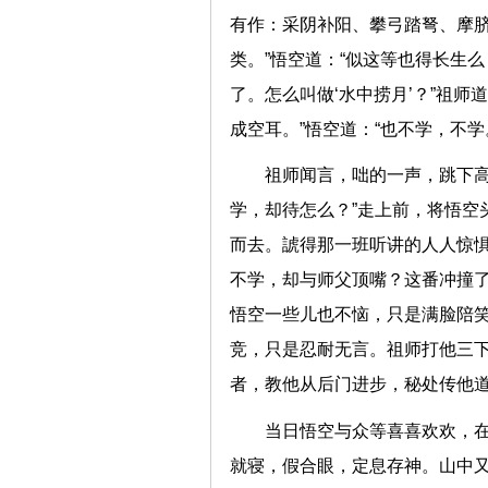
有作：采阴补阳、攀弓踏弩、摩
类。”悟空道：“似这等也得长生么
了。怎么叫做‘水中捞月’？”祖
成空耳。”悟空道：“也不学，
祖师闻言，咄的一声，跳下高
学，却待怎么？”走上前，将悟空
而去。諕得那一班听讲的人人惊惧
不学，却与师父顶嘴？这番冲撞了
悟空一些儿也不恼，只是满脸陪
竞，只是忍耐无言。祖师打他三
者，教他从后门进步，秘处传
当日悟空与众等喜喜欢欢，
就寝，假合眼，定息存神。山中