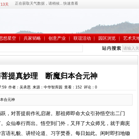
13天
思想星空
兵家韬略
创意产业
联谊活动
园区浏览
艺术天
彻菩提真妙理 断魔归本合元神
15:27:59 作者：吴承恩 来源：中华智库园 查看：
152
评论：
0
本合元神
踊跃，对菩提前作礼启谢。那祖师即命大众引孙悟空出二门
节。众仙奉行而出。悟空到门外，又拜了大众师兄，就于廊庑
学言语礼貌、讲经论道、习字焚香。每日如此。闲时即扫地锄