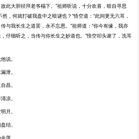
故此大胆径拜老爷榻下。”祖师听说，十分欢喜，暗自寻思
不然，何就打破我盘中之暗谜也？”悟空道：“此间更无六耳，
传与我长生之道罢，永不忘恩。”祖师道：“你今有缘，我亦
，仔细听之，当传与你长生之妙道也。”悟空叩头谢了，洗耳
命无他说。
藏休漏泄。
传道自昌。
欲得清凉。
台赏明月。
蛇相盘结。
里种金莲。