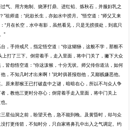
脐过气、用方炮制、烧茅打鼎、进红铅、炼秋石，并服妇乳之
？”祖师道：“此欲长生，亦如水中捞月。”悟空道：“师父又来
师道：“月在长空，水中有影，虽然看见，只是无捞摸处，到底只
不学。”
台，手持戒尺，指定悟空道：“你这猢狲，这般不学，那般不
头上打了三下。倒背着手，走入里面，将中门关了，撇下大众
，皆怨悟空道：“你这泼猴，十分无状。师父传你道法，如何
他，不知几时才出来啊！”此时俱甚报怨他，又鄙贱嫌恶他。
笑。原来那猴王已打破盘中之谜，暗暗在心，所以不与众人争
下者，教他三更时分存心；倒背着手走入里面，将中门关上
他道也。
在三星仙洞之前，盼望天色，急不能到晚。及黄昏时，却与众
又没打更传箭，不知时分，只自家将鼻孔中出入之气调定。约