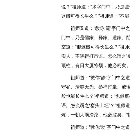
说？”祖师道：“术字门中，乃是
这般可得长生么？”祖师道：“不
祖师又道：“教你‘流’字门中
门中，乃是儒家、释家、道家、阴
空道：“似这般可得长生么？”祖师
实人，不晓得打市语。怎么谓之‘
顶柱，有日大厦将颓，他必朽矣
祖师道：“教你‘静’字门中之
守谷、清静无为、参禅打坐、戒语
般也能长生么？”祖师道：“也似
语。怎么谓之‘窰头土坯’？”祖
炼，一朝大雨滂沱，他必滥矣。
祖师道：“教你‘动’字门中之