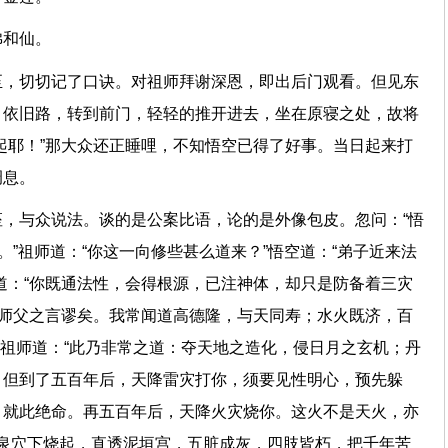
作佛和仙。
至，切切记了口诀。对祖师拜谢深恩，即出后门观看。但见东
。依旧路，转到前门，轻轻的推开进去，坐在原寝之处，故将
起耶！”那大众还正睡哩，不知悟空已得了好事。当日起来打
己调息。
，与众说法。谈的是公案比语，论的是外像包皮。忽问：“悟
。”祖师道：“你这一向修些甚么道来？”悟空道：“弟子近来法
道：“你既通法性，会得根源，已注神体，却只是防备着三灾
“师父之言谬矣。我常闻道高德隆，与天同寿；水火既济，百
？”祖师道：“此乃非常之道：夺天地之造化，侵日月之玄机；丹
，但到了五百年后，天降雷灾打你，须要见性明心，预先躲
，就此绝命。再五百年后，天降火灾烧你。这火不是天火，亦
涌泉穴下烧起，直透泥垣宫，五脏成灰，四肢皆朽，把千年苦