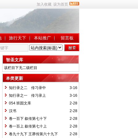
加入收藏
设为首页
地
旅行天下
本站推广
留言板
智圣文库
该栏目下无二级栏目
本类更新
知行录之二 传习录中
3-16
知行录之一 传习录上
3-16
054 班固文库
2-28
汉书
2-28
卷一百下 叙传第七十下
2-28
卷一百上 叙传第七十上
2-28
卷九十九下 王莽传第六十九下
2-28