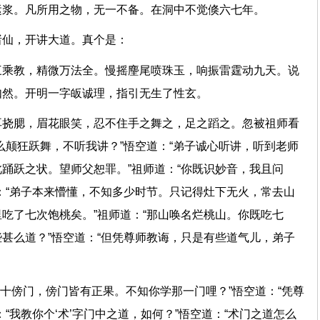
运浆。凡所用之物，无一不备。在洞中不觉倏六七年。
集诸仙，开讲大道。真个是：
三乘教，精微万法全。慢摇麈尾喷珠玉，响振雷霆动九天。说
本如然。开明一字皈诚理，指引无生了性玄。
耳挠腮，眉花眼笑，忍不住手之舞之，足之蹈之。忽被祖师看
么颠狂跃舞，不听我讲？”悟空道：“弟子诚心听讲，听到老师
踊跃之状。望师父恕罪。”祖师道：“你既识妙音，我且问
：“弟子本来懵懂，不知多少时节。只记得灶下无火，常去山
吃了七次饱桃矣。”祖师道：“那山唤名烂桃山。你既吃七
甚么道？”悟空道：“但凭尊师教诲，只是有些道气儿，弟子
六十傍门，傍门皆有正果。不知你学那一门哩？”悟空道：“凭尊
“我教你个‘术’字门中之道，如何？”悟空道：“术门之道怎么