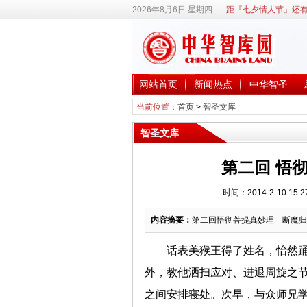
2026年8月6日 星期四
距『七夕情人节』还有
网站首页
新闻热点
中华智圣
当前位置：
首页
>
智圣文库
智圣文库
第二回 悟
时间：2014-2-10 
内容摘要：
第二回悟彻菩提真妙理 断魔归
话表美猴王得了姓名，怡然
外，教他洒扫应对、进退周旋之
之间安排寝处。次早，与众师兄