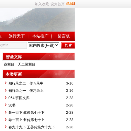
加入收藏
设为首页
地
旅行天下
本站推广
留言板
智圣文库
该栏目下无二级栏目
本类更新
知行录之二 传习录中
3-16
知行录之一 传习录上
3-16
054 班固文库
2-28
汉书
2-28
卷一百下 叙传第七十下
2-28
卷一百上 叙传第七十上
2-28
卷九十九下 王莽传第六十九下
2-28