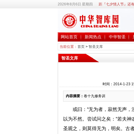
2026年8月6日 星期四
距『七夕情人节』还有
网站首页
新闻热点
中华智圣
当前位置：
首页
>
智圣文库
智圣文库
时间：2014-1-23
内容摘要：
卷十九修务训
或曰：“无为者，寂然无声，
以为不然。尝试问之矣：“若夫神
圣观之，则莫得无为，明矣。古