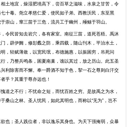
，相土地宜，燥湿肥墝高下，尝百草之滋味，水泉之甘苦，令
遇七十毒。尧立孝慈仁爱，使民如子弟。西教沃民，东至黑
兜于崇山，窜三苗于三危，流共工于幽州，殛鲧于羽山。
谷，令民皆知去岩穴，各有家室。南征三苗，道死苍梧。禹沐
龙门，辟伊阙，修彭蠡之防，乘四载，随山刊木，平治水土，
聪明，轻赋薄敛，以宽民氓，布德施惠，以振困穷，吊死问
流行，乃整兵鸣条，困夏南巢，谯以其过，放之历山。此五圣
民兴利除害而不懈。奉一爵酒不知于色，挈一石之尊则白汗交
之事者乎？其重于尊亦远也！
而愧道之不行；不忧命之短，而忧百姓之穷。是故禹之为水，
于桑山之林。圣人忧民，如此其明也，而称以“无为”，岂不
其欲也；圣人践位者，非以逸乐其身也。为天下强掩弱，众暴