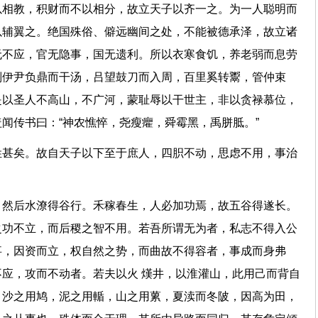
以相教，积财而不以相分，故立天子以齐一之。为一人聪明而
以辅翼之。绝国殊俗、僻远幽间之处，不能被德承泽，故立诸
无不应，官无隐事，国无遗利。所以衣寒食饥，养老弱而息劳
则伊尹负鼎而干汤，吕望鼓刀而入周，百里奚转鬻，管仲束
是以圣人不高山，不广河，蒙耻辱以干世主，非以贪禄慕位，
盖闻传书曰：“神农憔悴，尧瘦癯，舜霉黑，禹胼胝。”
姓甚矣。故自天子以下至于庶人，四胑不动，思虑不用，事治
，然后水潦得谷行。禾稼春生，人必加功焉，故五谷得遂长。
之功不立，而后稷之智不用。若吾所谓无为者，私志不得入公
事，因资而立，权自然之势，而曲故不得容者，事成而身弗
应，攻而不动者。若夫以火 熯井，以淮灌山，此用己而背自
，沙之用鸠，泥之用輴，山之用蔂，夏渎而冬陂，因高为田，