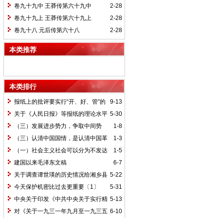
卷九十九中 王莽传第六十九中
2-28
卷九十九上 王莽传第六十九上
2-28
卷九十八 元后传第六十八
2-28
本类推荐
本类排行
报纸上的批评要实行“开、好、管”的
9-13
方针*
关于《人民日报》等报纸的理论水平
5-30
的批语〔1〕
（三）发展进步势力，争取中间势
1-8
力，孤立顽固势力
（三）认清中国国情，是认清中国革
1-3
命一切问题的基本依据
（一）社会主义社会可以分为不发达
1-5
和比较发达两个阶段
建国以来毛泽东文稿
6-7
关于调查谭世瑛的历史情况给湘乡县
5-22
委的信和给谭世瑛的复信
今天保护机密比过去更重要〔1〕
5-31
中央关于印发《中共中央关于实行精
5-13
兵简政、增产节约、反对贪污、反对浪费
对《关于一九三一年九月至一九三五
6-10