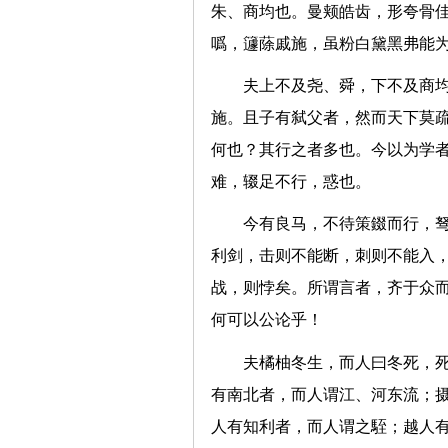
朱、商均也。曼颊皓齿，形夸骨佳
噅，籧蒢戚施，虽粉白黛黑弗
夫上不及尧、舜，下不及商
施。且子有弑父者，然而天下莫
何也？其行之者多也。今以为学
难，辍足不行，惑也。
今有良马，不待策錣而行，
利剑，击则不能断，刺则不能入
战，则悖矣。所谓言者，齐于众
何可以公论乎！
夫橘柚冬生，而人曰冬死，
有南北者，而人谓江、河东流；
人有知利者，而人谓之駤；越人