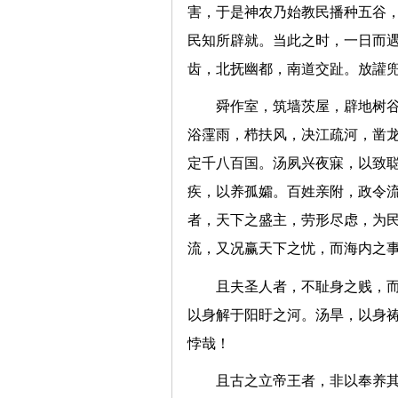
害，于是神农乃始教民播种五谷
民知所辟就。当此之时，一日而
齿，北抚幽都，南道交趾。放讙
舜作室，筑墙茨屋，辟地树
浴霪雨，栉扶风，决江疏河，凿
定千八百国。汤夙兴夜寐，以致
疾，以养孤孀。百姓亲附，政令
者，天下之盛主，劳形尽虑，为
流，又况赢天下之忧，而海内
且夫圣人者，不耻身之贱，
以身解于阳盱之河。汤旱，以身祷
悖哉！
且古之立帝王者，非以奉养