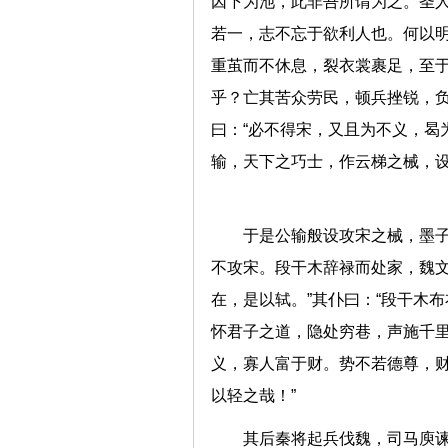
因下为池，此非吾所谓为之。圣
若一，志不忘于欲利人也。何以
重茧而不休息，裂衣裳裹足，至于
乎？亡其苦众劳民，顿兵挫锐，负
曰：“必不得宋，又且为不义，曷为
输，天下之巧士，作云梯之械，设
于是公输般设攻宋之械，墨
不攻宋。段干木辞禄而处家，魏文
在，是以轼。”其仆曰：“段干木
怀君子之道，隐处穷巷，声施千
义，寡人富于财。势不若德尊，
以轻之哉！”
其后秦将起兵伐魏，司马庾谏