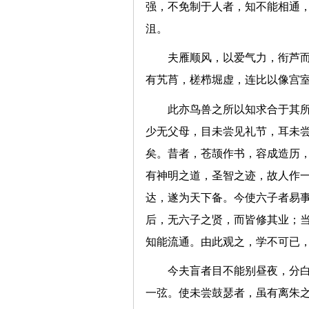
强，不免制于人者，知不能相通
沮。
夫雁顺风，以爱气力，衔芦
有艽莦，槎栉堀虚，连比以像
此亦鸟兽之所以知求合于其
少无父母，目未尝见礼节，耳未
矣。昔者，苍颉作书，容成造历
有神明之道，圣智之迹，故人作
达，遂为天下备。今使六子者易
后，无六子之贤，而皆修其业；
知能流通。由此观之，学不可
今夫盲者目不能别昼夜，分
一弦。使未尝鼓瑟者，虽有离