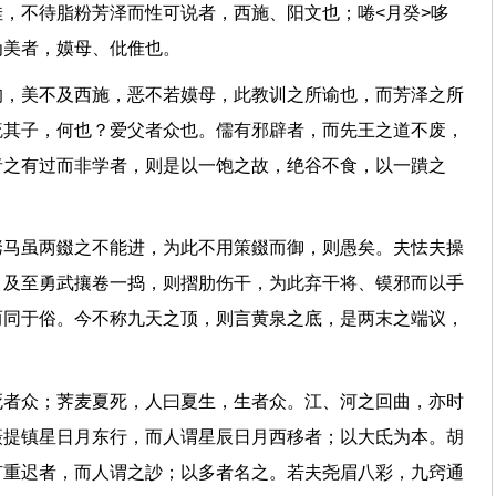
，不待脂粉芳泽而性可说者，西施、阳文也；啳<月癸>哆
能为美者，嫫母、仳倠也。
均，美不及西施，恶不若嫫母，此教训之所谕也，而芳泽之所
疏其子，何也？爱父者众也。儒有邪辟者，而先王之道不废，
者之有过而非学者，则是以一饱之故，绝谷不食，以一蹪之
驽马虽两錣之不能进，为此不用策錣而御，则愚矣。夫怯夫操
，及至勇武攘卷一捣，则摺肋伤干，为此弃干将、镆邪而以手
而同于俗。今不称九天之顶，则言黄泉之底，是两末之端议，
死者众；荠麦夏死，人曰夏生，生者众。江、河之回曲，亦时
摄提镇星日月东行，而人谓星辰日月西移者；以大氐为本。胡
有重迟者，而人谓之訬；以多者名之。若夫尧眉八彩，九窍通