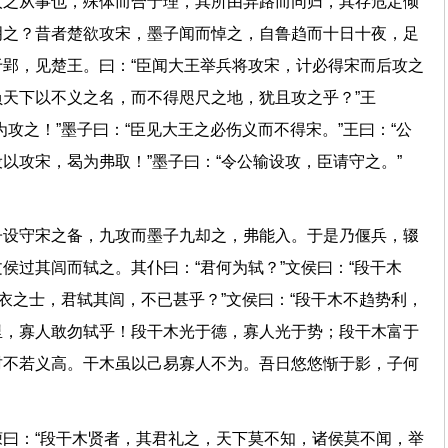
人之从事也，殊体而合于理，其所由异路而同归，其存危定倾
明之？昔者楚欲攻宋，墨子闻而悼之，自鲁趋而十日十夜，足
郢，见楚王。曰：“臣闻大王举兵将攻宋，计必得宋而后攻之
天下以不义之名，而不得咫尺之地，犹且攻之乎？”王
攻之！”墨子曰：“臣见大王之必伤义而不得宋。”王曰：“公
以攻宋，曷为弗取！”墨子曰：“令公输设攻，臣请守之。”
子设守宋之备，九攻而墨子九却之，弗能入。于是乃偃兵，辍
侯过其闾而轼之。其仆曰：“君何为轼？”文侯曰：“段干木
布衣之士，君轼其闾，不已甚乎？”文侯曰：“段干木不趋势利，
里，寡人敢勿轼乎！段干木光于德，寡人光于势；段干木富于
财不若义高。干木虽以己易寡人不为。吾日悠悠惭于影，子何
曰：“段干木贤者，其君礼之，天下莫不知，诸侯莫不闻，举