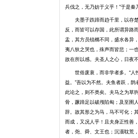
兵伐之，无乃妨于义乎！”于
夫墨子跌蹄而趋千里，以存
反，而皆可以存国，此所谓异路
盂，其方员锐橢不同，盛水各异
夷八狄之哭也，殊声而皆悲；一
故在所以感。夫圣人之心，日
世俗废衰，而非学者多。“人
益。”吾以为不然。夫鱼者跃，鹊
此论之，则不类矣。夫马之为草
骨，蹶蹄足以破颅陷匈；及至圉
辞。故其形之为马，马不可化；
而成，又况人乎！且夫身正性善
者，尧、舜、文王也；沉湎耽荒