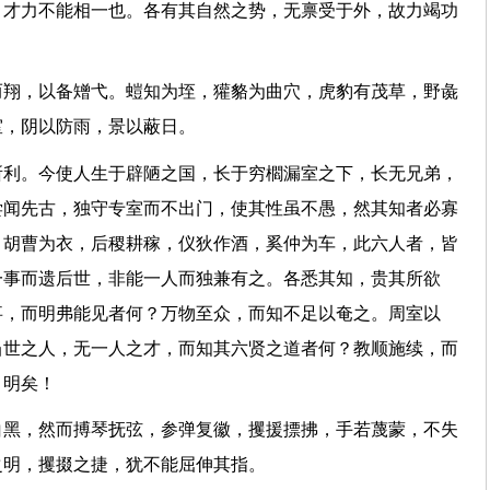
，才力不能相一也。各有其自然之势，无禀受于外，故力竭功
而翔，以备矰弋。螘知为垤，獾貉为曲穴，虎豹有茂草，野彘
宫室，阴以防雨，景以蔽日。
所利。今使人生于辟陋之国，长于穷櫩漏室之下，长无兄弟，
尝闻先古，独守专室而不出门，使其性虽不愚，然其知者必寡
，胡曹为衣，后稷耕稼，仪狄作酒，奚仲为车，此六人者，皆
一事而遗后世，非能一人而独兼有之。各悉其知，贵其所欲
事，而明弗能见者何？万物至众，而知不足以奄之。周室以
当世之人，无一人之才，而知其六贤之道者何？教顺施续，而
已，明矣！
白黑，然而搏琴抚弦，参弹复徽，攫援摽拂，手若蔑蒙，不失
朱之明，攫掇之捷，犹不能屈伸其指。