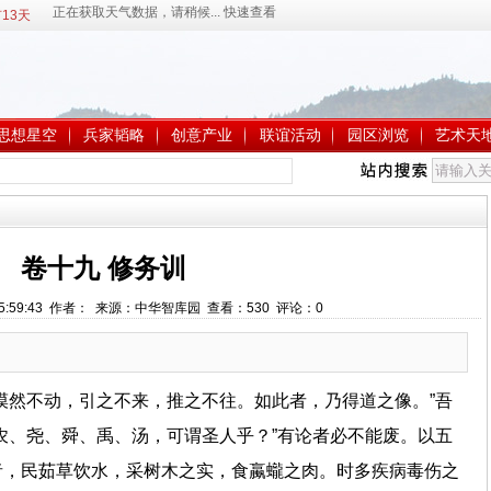
13天
思想星空
兵家韬略
创意产业
联谊活动
园区浏览
艺术天
卷十九 修务训
 15:59:43 作者： 来源：中华智库园 查看：
530
评论：
0
漠然不动，引之不来，推之不往。如此者，乃得道之像。”吾
农、尧、舜、禹、汤，可谓圣人乎？”有论者必不能废。以五
者，民茹草饮水，采树木之实，食蠃蠬之肉。时多疾病毒伤之