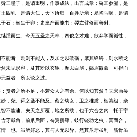
；舜二瞳子，是谓重明，作事成法，出言成章；禹耳参漏，是
文王四乳，是谓大仁，天下所归，百姓所亲；皋陶马喙，是谓
生于石；契生于卵；史皇产而能书；羿左臂修而善射。
犹继踵而生。今无五圣之天奉，四俊之才难，欲弃学而循性，
则不能断，刺则不能入，及加之以砥砺，摩其锋锷，则水断龙
矇然未见形容，及其粉以玄锡，摩以白旃，鬓眉微豪，可得而
谓学无益者，所以论之过。
修；贤者之所不足，不若众人之有余。何以知其然？夫宋画吴
微妙，尧、舜之圣不能及。蔡之幼女，卫之稚质，梱纂组，杂
之智不能逮。夫天之所覆，地之所载，包于六合之内，托于宇
，含牙戴角，前爪后距，奋翼攫肆，蚑行蛲动之虫，喜而合，
其情一也。虽所好恶，其与人无以异。然其爪牙虽利，筋骨虽