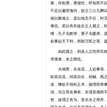
寡，诈欺愚，勇侵怯，怀知而不
不足以遍照海内，故立三公九卿
侯以教诲之。是以地无不任，时
倦也。若以布衣徒步之人观之，
缚，孔子无黔突，墨子无暖席。
欲事起天下利，而除万民之害。
由此观之，则圣人之忧劳百
求澹者，未之闻也。
夫地势，水东流，人必事焉
听其自流，待其自生，则鲧、禹
道，嗜欲不得枉正术，循理而举
伐，功立而名弗有，非谓其感而不
然，故谓之有为。若夫水之用舟