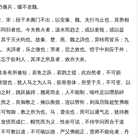
是秦乃偃兵，辍不攻魏。
楚、宋；段干木阖门不出，以安秦、魏。夫行与止也，其势相
而同归者也。今夫救火者，汲水而趋之，或以瓮瓴，或以盆
，其于灭火钧也。故秦、楚、燕、魏之謌也，异转而皆乐；九
也。夫謌者，乐之徵也；哭者，悲之效也。愤于中则应于外，
夜不忘于欲利人，其泽之所及者，效亦大矣。
性各有所修短，若鱼之跃，若鹊之驳，此自然者，不可损
者驳也，犹人马之为人马，筋骨形体，所受于天，不可变。以
驹之时，跳跃扬蹄，翘尾而走，人不能制，啮咋足以噆肌碎
人扰之，良御教之，掩以衡扼，连以辔衔，则虽历险超堑弗敢
其可驾御，教之所为也。马，聋虫也，而可以通气志，犹待教
，发愤而成仁，帽凭而为义，性命可说，不待学问而合于道
，不可教以道，不可喻以德，严父弗能正，贤师不能化者，丹