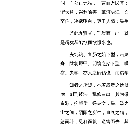
洞，而公正无私，一言而万民齐
谓大通，兴利除害，疏河决江；
至信，决狱明白，察于人情；禹
若此九贤者，千岁而一出，
是谓犹释船欲而欲蹍水也。
夫纯钩、鱼肠之始下型，击
舟，陆剸犀甲。明镜之始下型，
察。夫学，亦人之砥锡也，而
知者之所短，不若愚者之所
冶，刻刑镂法，乱修曲出，其为
奇彩，抑墨质，扬赤文，禹、汤
宙之间，阴阳之所生，血气之精
怒而斗，见利而就，避害而去，