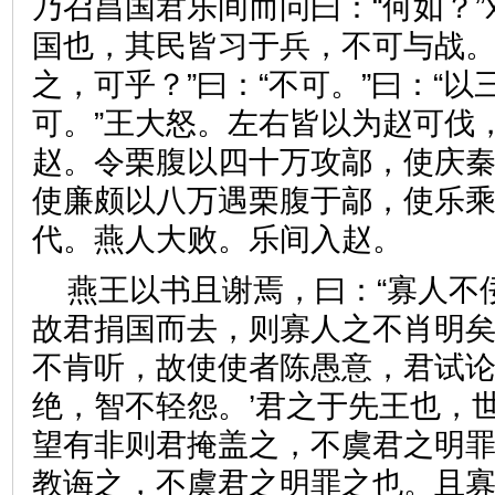
乃召昌国君乐间而问曰：“何如？”
国也，其民皆习于兵，不可与战。
之，可乎？”曰：“不可。”曰：“以
可。”王大怒。左右皆以为赵可伐
赵。令栗腹以四十万攻鄗，使庆
使廉颇以八万遇栗腹于鄗，使乐
代。燕人大败。乐间入赵。
燕王以书且谢焉，曰：“寡人不
故君捐国而去，则寡人之不肖明
不肯听，故使使者陈愚意，君试论
绝，智不轻怨。’君之于先王也，
望有非则君掩盖之，不虞君之明
教诲之，不虞君之明罪之也。且