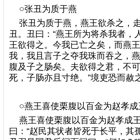
○张丑为质于燕
张丑为质于燕，燕王欲杀之，
丑。丑曰：“燕王所为将杀我者，
王欲得之。今我已亡之矣，而燕
我，我且言子之夺我珠而吞之，
腹及子之肠矣。夫欲得之君，不
死，子肠亦且寸绝。”境吏恐
○燕王喜使栗腹以百金为赵孝
燕王喜使栗腹以百金为赵孝成
曰：“赵民其状者皆死于长平，其