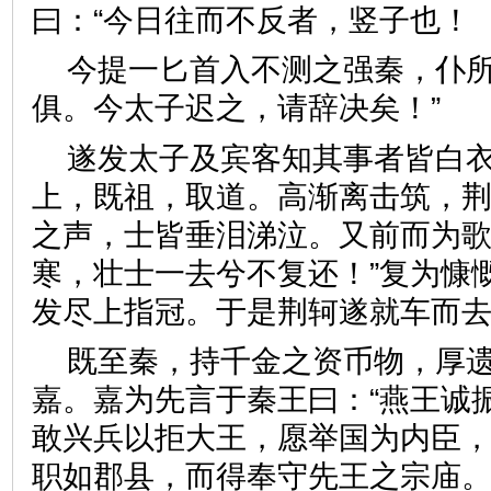
曰：“今日往而不反者，竖子
今提一匕首入不测之强秦，仆
俱。今太子迟之，请辞决矣！
遂发太子及宾客知其事者皆白
上，既祖，取道。高渐离击筑，
之声，士皆垂泪涕泣。又前而为歌
寒，壮士一去兮不复还！”复为慷
发尽上指冠。于是荆轲遂就车
既至秦，持千金之资币物，厚
嘉。嘉为先言于秦王曰：“燕王诚
敢兴兵以拒大王，愿举国为内臣
职如郡县，而得奉守先王之宗庙