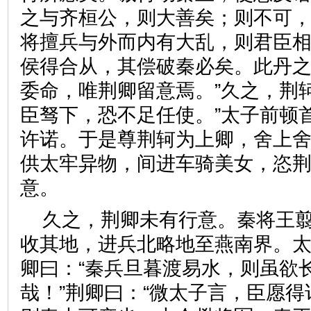
之与齐桓公，则大善矣；则不可
将擅兵与外而内有大乱，则君臣
侯得合从，其偿破秦必矣。此丹
委命，唯荆卿留意焉。”久之，荆
臣驽下，恐不足任使。”太子前顿
许诺。于是尊荆轲为上卿，舍上
供太牢异物，间进车骑美女，恣
意。
久之，荆卿未有行意。秦将王
收其地，进兵北略地至燕南界。
卿曰：“秦兵旦暮渡易水，则虽欲
哉！”荆卿曰：“微太子言，臣愿