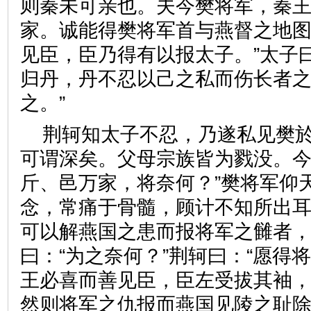
则秦未可亲也。夫今樊将军，秦
家。诚能得樊将军首与燕督之地
见臣，臣乃得有以报太子。”太子
归丹，丹不忍以己之私而伤长者
之。”
荆轲知太子不忍，乃遂私见樊於
可谓深矣。父母宗族皆为戮没。
斤、邑万家，将奈何？”樊将军仰
念，常痛于骨髓，顾计不知所出耳
可以解燕国之患而报将军之雠者，
曰：“为之奈何？”荆轲曰：“愿得
王必喜而善见臣，臣左受拔其袖
然则将军之仇报而燕国见陵之耻