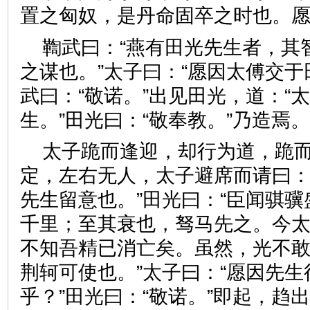
置之匈奴，是丹命固卒之时也
鞫武曰：“燕有田光先生者，其
之谋也。”太子曰：“愿因太傅交于
武曰：“敬诺。”出见田光，道：“
生。”田光曰：“敬奉教。”乃
太子跪而逢迎，却行为道，跪
定，左右无人，太子避席而请曰：
先生留意也。”田光曰：“臣闻骐
千里；至其衰也，驽马先之。今
不知吾精已消亡矣。虽然，光不
荆轲可使也。”太子曰：“愿因先
乎？”田光曰：“敬诺。”即起，趋