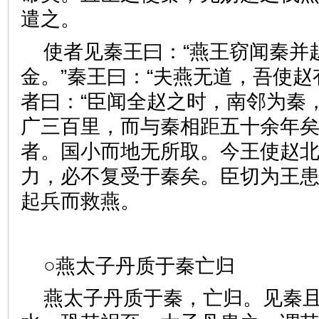
遣之。
使者见秦王曰：“燕王窃闻秦并
金。”秦王曰：“夫燕无道，吾使赵
者曰：“臣闻全赵之时，南邻为秦
广三百里，而与秦相距五十余年
者。国小而地无所取。今王使赵
力，必不复受于秦矣。臣切为王患
起兵而救燕。
○燕太子丹质于秦亡归
燕太子丹质于秦，亡归。见秦