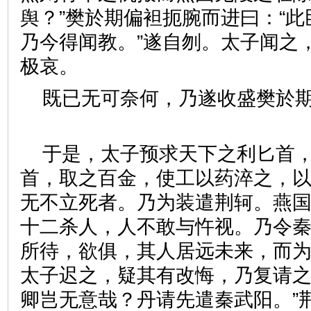
舆？”樊於期偏袒扼腕而进曰：“
乃今得闻教。”遂自刎。太子闻之
极哀。
既已无可奈何，乃遂收盛樊於
于是，太子预求天下之利匕首
首，取之百金，使工以药淬之，
无不立死者。乃为装遣荆轲。燕
十二杀人，人不敢与忤视。乃令
所待，欲俱，其人居远未来，而
太子迟之，疑其有改悔，乃复请之
卿岂无意哉？丹请先遣秦武阳。”