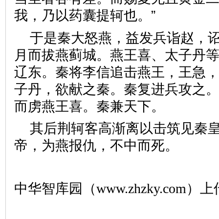
我，乃以药囊提轲也。”
于是秦大怒燕，益发兵诣赵，
月而拔燕蓟城。燕王喜、太子丹
辽东。秦将李信追击燕王，王急
子丹，欲献之秦。秦复进兵攻之
而虏燕王喜。秦兼天下。
其后荆轲客高渐离以击筑见秦
帝，为燕报仇，不中而死。
中华智库园（www.zhzky.com）上