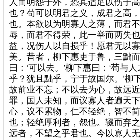
人而明怨于外，恐其适足以伤于
也？苟可以明君之义，成君之高
也。本欲以为明寡人之薄，而君
辱，而君不得荣，此一举而两失
益，况伤人以自损乎！愿君无以
美。昔者，柳下惠吏于鲁，三黜
曰：‘可以去。’柳下惠曰：‘苟与
乎？犹且黜乎，宁于故国尔。’柳
故前业不忘；不以去为心，故远
罪，国人未知，而议寡人者遍天下
心，议不累物，仁不轻绝，智不简
也；轻绝厚利者，怨也。辍而弃
远者，不望之乎君也。今以寡人