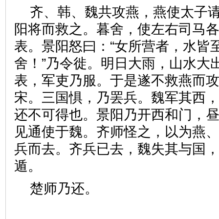
齐、韩、魏共攻燕，燕使太子
阳将而救之。暮舍，使左右司马
表。景阳怒曰：“女所营者，水皆
舍！”乃令徙。明日大雨，山水大
表，军吏乃服。于是遂不救燕而
宋。三国惧，乃罢兵。魏军其西
还不可得也。景阳乃开西和门，
见通使于魏。齐师怪之，以为燕
兵而去。齐兵已去，魏失其与国
遁。
楚师乃还。