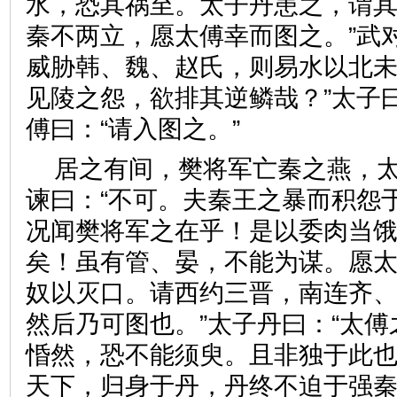
水，恐其祸至。太子丹患之，谓其
秦不两立，愿太傅幸而图之。”武
威胁韩、魏、赵氏，则易水以北
见陵之怨，欲排其逆鳞哉？”太子曰
傅曰：“请入图之。”
居之有间，樊将军亡秦之燕，
谏曰：“不可。夫秦王之暴而积怨
况闻樊将军之在乎！是以委肉当
矣！虽有管、晏，不能为谋。愿
奴以灭口。请西约三晋，南连齐
然后乃可图也。”太子丹曰：“太
惛然，恐不能须臾。且非独于此
天下，归身于丹，丹终不迫于强