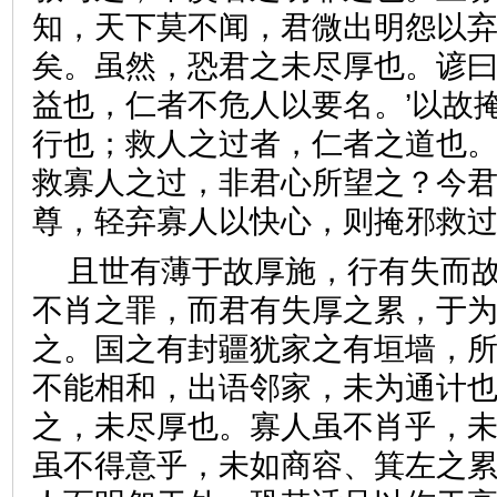
知，天下莫不闻，君微出明怨以
矣。虽然，恐君之未尽厚也。谚曰
益也，仁者不危人以要名。’以故
行也；救人之过者，仁者之道也
救寡人之过，非君心所望之？今
尊，轻弃寡人以快心，则掩邪
且世有薄于故厚施，行有失而
不肖之罪，而君有失厚之累，于
之。国之有封疆犹家之有垣墙，
不能相和，出语邻家，未为通计
之，未尽厚也。寡人虽不肖乎，
虽不得意乎，未如商容、箕左之