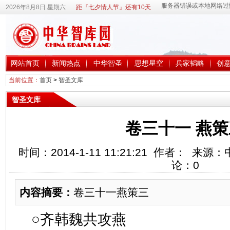
2026年8月8日 星期六
距『七夕情人节』还有10天
网站首页
新闻热点
中华智圣
思想星空
兵家韬略
创
当前位置：
首页
>
智圣文库
智圣文库
卷三十一 燕策
时间：2014-1-11 11:21:21 作者： 
论：
0
内容摘要：
卷三十一燕策三
○齐韩魏共攻燕