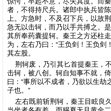
惊愕，卒起不意，尽失其度。而
者，不得持尺兵。诸郎中执兵皆
上。方急时，不及召下兵，以故
急无以击轲，而乃以手共搏之。
其所奉药囊提轲。秦王之方还柱
为，左右乃曰：“王负剑！王负剑
其左股。
荆轲废，乃引其匕首提秦王，
击轲，被八创。轲自知事不就，
曰：“事所以不成者，乃欲以生劫
子也。”
左右既前斩荆轲，秦王目眩良
当坐者各有差。而赐夏无且黄金二