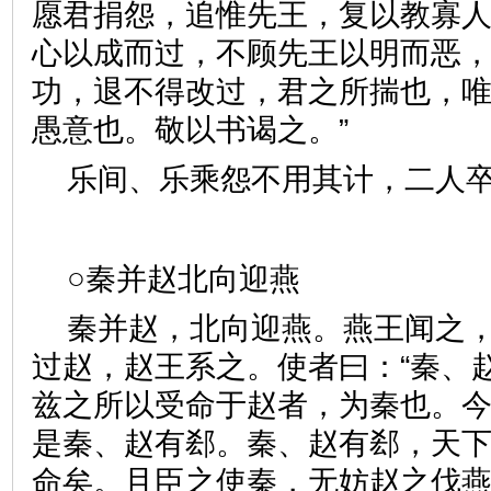
愿君捐怨，追惟先王，复以教寡
心以成而过，不顾先王以明而恶
功，退不得改过，君之所揣也，
愚意也。敬以书谒之。”
乐间、乐乘怨不用其计，二
○秦并赵北向迎燕
秦并赵，北向迎燕。燕王闻之
过赵，赵王系之。使者曰：“秦、
兹之所以受命于赵者，为秦也。
是秦、赵有郄。秦、赵有郄，天
命矣。且臣之使秦，无妨赵之伐燕