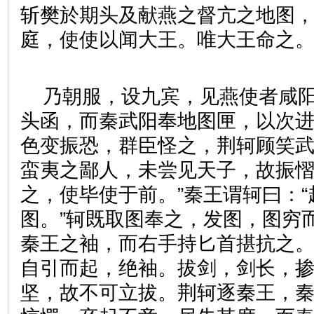
斩樊於期头及献燕之督亢之地图
庭，使使以闻大王。唯大王命之。
乃朝服，设九宾，见燕使者咸
头函，而秦武阳奉地图匣，以次
色变振恐，群臣怪之，荆轲顾笑武
蛮夷之鄙人，未尝见天子，故振
之，使毕使于前。”秦王谓轲曰：
图。”轲既取图奉之，发图，图穷
秦王之袖，而右手持匕首揕抗之
自引而起，绝袖。拔剑，剑长，
坚，故不可立拔。荆轲逐秦王，