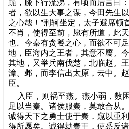
跪，膝下行流涕，有顷而后言曰：
者，欲以生大事之谋，今田先生
之心哉！”荆轲坐定，太子避席顿
不肖，使得至前，愿有所道，此
也。今秦有贪饕之心，而欲不可
地，臣海内之王者，其意不餍。
其地，又举兵南伐楚，北临赵。
漳、邺，而李信出太原，云中。
臣。
入臣，则祸至燕。燕小弱，数
足以当秦。诸侯服秦，莫敢合从
诚得天下之勇士使于秦，窥以重
得所愿矣。诚得劫秦王，使悉反