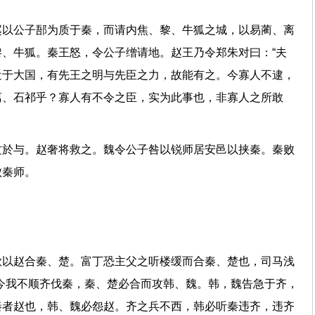
赵以公子郚为质于秦，而请内焦、黎、牛狐之城，以易蔺、离
、牛狐。秦王怒，令公子缯请地。赵王乃令郑朱对曰：“夫
近于大国，有先王之明与先臣之力，故能有之。今寡人不逮，
离、石祁乎？寡人有不令之臣，实为此事也，非寡人之所敢
攻於与。赵奢将救之。魏令公子咎以锐师居安邑以挟秦。秦败
大败秦师。
欲以赵合秦、楚。富丁恐主父之听楼缓而合秦、楚也，司马浅
今我不顺齐伐秦，秦、楚必合而攻韩、魏。韩，魏告急于齐，
秦者赵也，韩、魏必怨赵。齐之兵不西，韩必听秦违齐，违齐