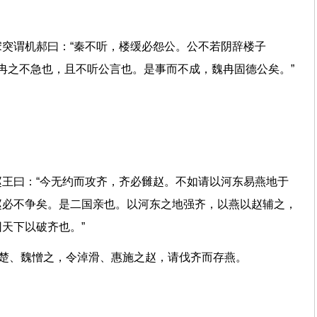
突谓机郝曰：“秦不听，楼缓必怨公。公不若阴辞楼子
魏冉之不急也，且不听公言也。是事而不成，魏冉固德公矣。”
王曰：“今无约而攻齐，齐必雠赵。不如请以河东易燕地于
赵必不争矣。是二国亲也。以河东之地强齐，以燕以赵辅之，
是因天下以破齐也。”
齐，楚、魏憎之，令淖滑、惠施之赵，请伐齐而存燕。