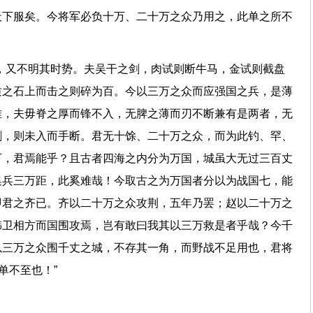
天下服矣。今将军必负十万、二十万之众乃用之，此单之所不
，又不明其时势。夫吴干之剑，肉试则断牛马，金试则截盘
质之石上而击之则碎为百。今以三万之众而应强国之兵，是薄
难，夫毋脊之厚而锋不入，无脾之薄而刃不断兼有是两者，无
刺，则未入而手断。君无十馀、二十万之众，而为此钓、罕、
下，君焉能乎？且古者四海之内分为万国，城虽大无过三百丈
集兵三万距，此奚难哉！今取古之为万国者分以为战国七，能
即君之齐已。齐以二十万之众攻荆，五年乃罢；赵以二十万之
韩卫相方而国围攻焉，岂有敢曰我其以三万救是者乎哉？今千
以三万之众围千丈之城，不存其一角，而野战不足用也，君将
：“单不至也！”