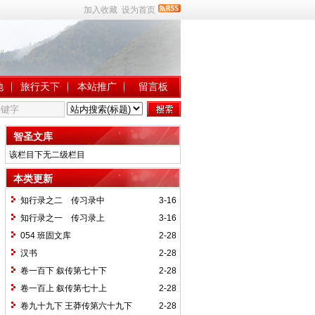
加入收藏
设为首页
地
旅行天下
本站推广
留言板
智圣文库
该栏目下无二级栏目
本类更新
知行录之二 传习录中
3-16
知行录之一 传习录上
3-16
054 班固文库
2-28
汉书
2-28
卷一百下 叙传第七十下
2-28
卷一百上 叙传第七十上
2-28
卷九十九下 王莽传第六十九下
2-28