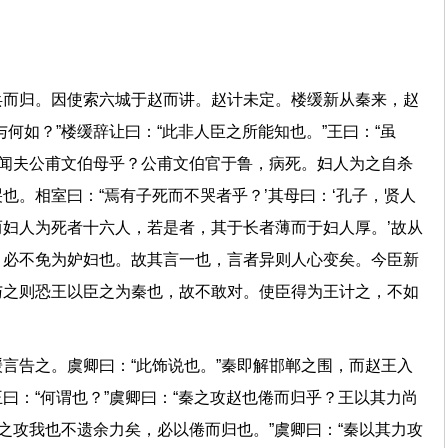
兵而归。因使索六城于赵而讲。赵计未定。楼缓新从秦来，赵
何如？”楼缓辞让曰：“此非人臣之所能知也。”王曰：“虽
亦闻夫公甫文伯母乎？公甫文伯官于鲁，病死。妇人为之自杀
也。相室曰：“焉有子死而不哭者乎？’其母曰：‘孔子，贤人
妇人为死者十六人，若是者，其于长者薄而于妇人厚。’故从
，必不免为妒妇也。故其言一也，言者异则人心变矣。今臣新
与之则恐王以臣之为秦也，故不敢对。使臣得为王计之，不如
言告之。虞卿曰：“此饰说也。”秦即解邯郸之围，而赵王入
曰：“何谓也？”虞卿曰：“秦之攻赵也倦而归乎？王以其力尚
秦之攻我也不遗余力矣，必以倦而归也。”虞卿曰：“秦以其力攻