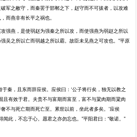
收破军之敝守，而秦罢于邯郸之下，赵守而不可拔者，以攻难
威也，而燕非有长平之祸也。
赵攻强燕，是使弱赵为强秦之所以攻，而使强燕为弱赵之所以
强吴之所以亡而弱越之所以霸。故臣未见燕之可攻也。”平原
游于秦，且东而辞应侯。应侯曰：‘公子将行矣，独无以教之
臣固且有效于君。夫贵不与富期而富至，富不与粱肉期而粱肉
奢不与死亡期而死亡至。累世以前，坐此者多矣。’应侯
得闻此，不忘于心。愿君之亦勿忘也。”平阳君曰：“敬诺。”