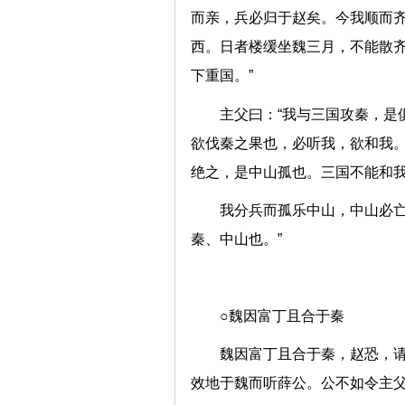
而亲，兵必归于赵矣。今我顺而
西。日者楼缓坐魏三月，不能散
下重国。”
主父曰：“我与三国攻秦，是
欲伐秦之果也，必听我，欲和我
绝之，是中山孤也。三国不能
我分兵而孤乐中山，中山必
秦、中山也。”
○魏因富丁且合于秦
魏因富丁且合于秦，赵恐，请
效地于魏而听薛公。公不如令