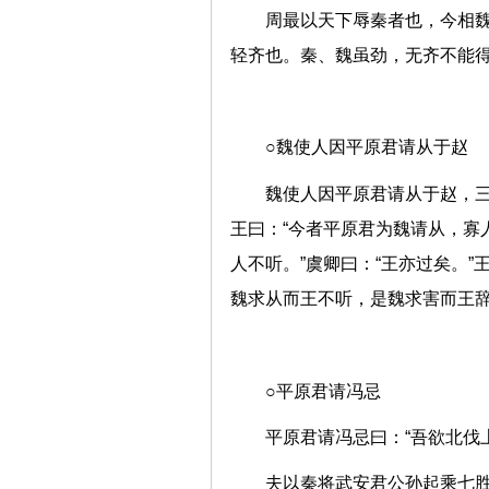
周最以天下辱秦者也，今相
轻齐也。秦、魏虽劲，无齐不能
○魏使人因平原君请从于赵
魏使人因平原君请从于赵，三
王曰：“今者平原君为魏请从，寡人
人不听。”虞卿曰：“王亦过矣。”
魏求从而王不听，是魏求害而王
○平原君请冯忌
平原君请冯忌曰：“吾欲北
夫以秦将武安君公孙起乘七