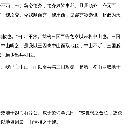
齐不西，韩、魏必绝齐，绝齐则皆事我。且我顺齐，齐无而
齐、魏之交。今我顺而齐、魏果西，是罢齐敝秦也，赵必为天
俱敝也。”曰：“不然。我约三国而告之秦以未构中山也。三国
。中山听之，是我以王因饶中山而取地也；中山不听，三国必
和我，虽少出兵可也。
亡。我已亡中山，而以余兵与三国攻秦，是我一举而两取地于
效地于魏而听薛公。教子欬谓李兑曰：“赵畏横之合也，故欲
主父以地资周最，而请相之于魏。