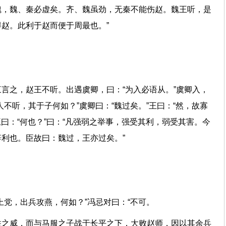
魏，魏、秦必虚矣。齐、魏虽劲，无秦不能伤赵。魏王听，是
得赵。此利于赵而便于周最也。”
言之，赵王不听。出遇虞卿，曰：“为入必语从。”虞卿入，
不听，其于子何如？”虞卿曰：“魏过矣。”王曰：“然，故寡
王曰：“何也？”曰：“凡强弱之举事，强受其利，弱受其害。今
辞利也。臣故曰：魏过，王亦过矣。”
伐上党，出兵攻燕，何如？”冯忌对曰：“不可。
胜之威，而与马服之子战于长平之下，大败赵师，因以其余兵