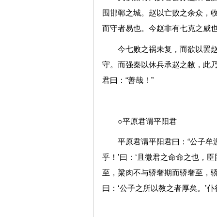
围邯郸之城。赵以亡败之余众，
而守者易也。今赵非有七克之
今七败之祸未复，而欲以罢
守。而强秦以休兵承赵之敝，此乃
君曰：“善哉！”
○平原君谓平阳君
平原君谓平阳君曰：“公子牟
乎！’曰：‘且微君之命命之也，
至，粱肉不与骄奢期而骄奢至，骄
曰：‘公子之所以教之者厚矣。’仆