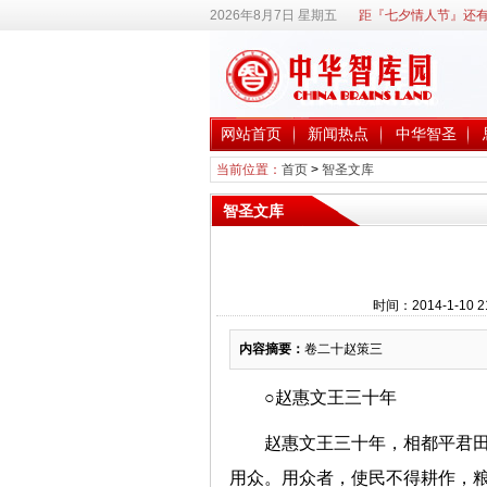
2026年8月7日 星期五
距『七夕情人节』还有
网站首页
新闻热点
中华智圣
当前位置：
首页
>
智圣文库
智圣文库
时间：2014-1-10
内容摘要：
卷二十赵策三
○赵惠文王三十年
赵惠文王三十年，相都平君田
用众。用众者，使民不得耕作，