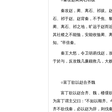
秦攻赵，蔺、离石、祁拔。
石、祁于赵。赵背秦，不予焦、黎
蔺、离石、祁之地，旷远于赵而
其社稷之不能恤，安能收恤蔺、
知。”卒倍秦。
秦王大怒，令卫胡易伐赵，
于於与，反攻魏几廉颇救几，
○富丁欲以赵合齐魏
富丁欲以赵合齐、魏，楼缓
为富丁谓主父曰：“不如以顺齐。
齐不欲伐秦，必以赵为辞，则伐