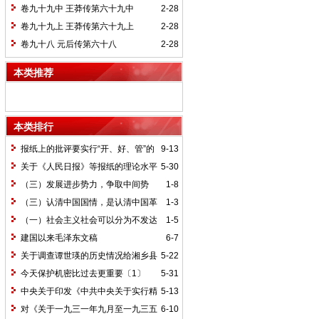
卷九十九中 王莽传第六十九中
2-28
卷九十九上 王莽传第六十九上
2-28
卷九十八 元后传第六十八
2-28
本类推荐
本类排行
报纸上的批评要实行“开、好、管”的
9-13
方针*
关于《人民日报》等报纸的理论水平
5-30
的批语〔1〕
（三）发展进步势力，争取中间势
1-8
力，孤立顽固势力
（三）认清中国国情，是认清中国革
1-3
命一切问题的基本依据
（一）社会主义社会可以分为不发达
1-5
和比较发达两个阶段
建国以来毛泽东文稿
6-7
关于调查谭世瑛的历史情况给湘乡县
5-22
委的信和给谭世瑛的复信
今天保护机密比过去更重要〔1〕
5-31
中央关于印发《中共中央关于实行精
5-13
兵简政、增产节约、反对贪污、反对浪费
对《关于一九三一年九月至一九三五
6-10