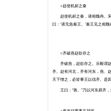
○赵使机郝之秦
赵使机郝之秦，请相魏冉。宋
曰：‘请无急秦王。’秦王见之相
○齐破燕赵欲存之
齐破燕，赵欲存之。乐毅谓赵
齐。赵有河北，齐有河东，燕、
天下憎之，必皆事王以伐齐。
王曰：“善。”乃以河东易
○秦攻赵蔺离石祁拔