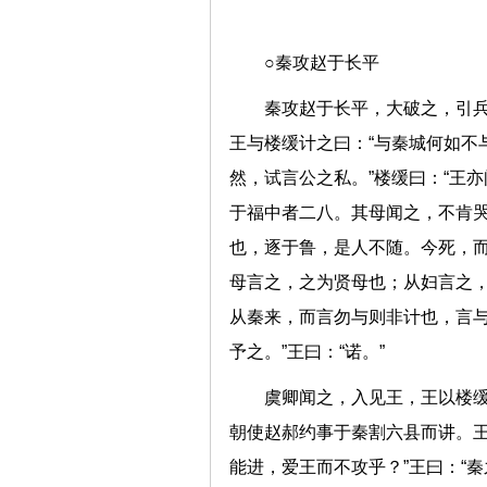
○秦攻赵于长平
秦攻赵于长平，大破之，引
王与楼缓计之曰：“与秦城何如不与
然，试言公之私。”楼缓曰：“王
于福中者二八。其母闻之，不肯哭
也，逐于鲁，是人不随。今死，而
母言之，之为贤母也；从妇言之
从秦来，而言勿与则非计也，言
予之。”王曰：“诺。”
虞卿闻之，入见王，王以楼缓
朝使赵郝约事于秦割六县而讲。王
能进，爱王而不攻乎？”王曰：“