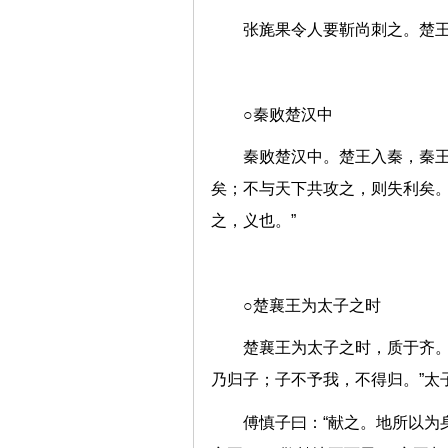
张旄果令人要靳尚刺之。楚
○秦败楚汉中
秦败楚汉中。楚王入秦，秦王
矣；不与天下共攻之，则失利矣
之，义也。”
○楚襄王为太子之时
楚襄王为太子之时，质于齐。
乃归子；子不予我，不得归。”
傅慎子曰：“献之。地所以为