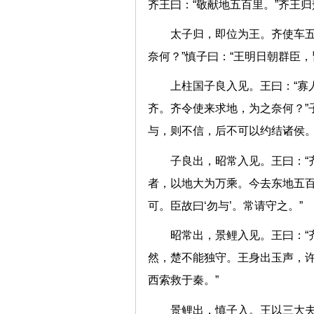
齐王曰：“敬献地五百里。”齐
太子归，即位为王。齐使车五
奈何？”慎子曰：“王明日朝群
上柱国子良入见。王曰：“寡
齐。齐令使来求地，为之奈何？”
与，则不信，后不可以约结诸侯
子良出，昭常入见。王曰：“
者，以地大为万乘。今去东地五
可。臣故曰‘勿与’。常请守之
昭常出，景鲤入见。王曰：“
然，楚不能独守。王身出玉声，
西索救于秦。”
景鲤出，慎子入。王以三大夫