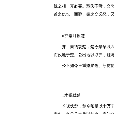
魏之相，齐必喜。魏氏不听，交
首之仇也，而魏、秦之交必恶
○齐秦月攻楚
齐、秦约攻楚，楚令景翠以六
而效地于楚。公出地以取齐，
公不如令王重赂景鲤、苏厉使
○术视伐楚
术视伐楚，楚令昭鼠以十万军