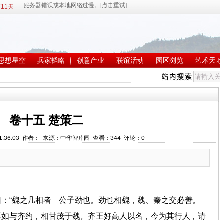
11天
思想星空
兵家韬略
创意产业
联谊活动
园区浏览
艺术天
卷十五 楚策二
 21:36:03 作者： 来源：中华智库园 查看：
344
评论：
0
：“魏之几相者，公子劲也。劲也相魏，魏、秦之交必善。
不如与齐约，相甘茂于魏。齐王好高人以名，今为其行人，请