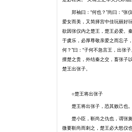
郑袖曰：“何也？”尚曰：“
爱女而美，又简择宫中佳玩丽好
欲因张仪内之楚王，楚王必爱。
于虞乐，必厚尊敬亲爱之而忘子，
何？”曰：“子何不急言王，出张
擅楚之贵，外结秦之交，畜张子以
楚王出张子。
○楚王将出张子
楚王将出张子，恐其败己也
楚小臣，靳尚之仇也，谓张旄
微要靳尚而刺之，楚王必大怒仪