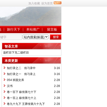
加入收藏
设为首页
地
旅行天下
本站推广
留言板
智圣文库
该栏目下无二级栏目
本类更新
知行录之二 传习录中
3-16
知行录之一 传习录上
3-16
054 班固文库
2-28
汉书
2-28
卷一百下 叙传第七十下
2-28
卷一百上 叙传第七十上
2-28
卷九十九下 王莽传第六十九下
2-28