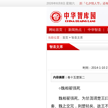
2026年8月8日 星期六
距『七夕情人节』还有
网站首页
新闻热点
中华智圣
当前位置：
首页
>
智圣文库
智圣文库
时间：2014-1-10
内容摘要：
卷十五楚策二
○魏相翟强死
魏相翟强死。为甘茂谓楚王曰
秦、魏之交完，则楚轻矣。故王