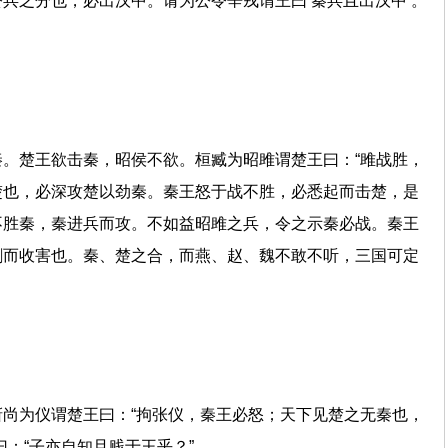
兵之分也，必出汉中。请为公令辛戎谓王曰‘秦兵且出汉中’。
。楚王欲击秦，昭侯不欲。桓臧为昭雎谓楚王曰：“雎战胜，
楚也，必深攻楚以劲秦。秦王怒于战不胜，必悉起而击楚，是
不胜秦，秦进兵而攻。不如益昭雎之兵，令之示秦必战。秦王
割而收害也。秦、楚之合，而燕、赵、魏不敢不听，三国可定
尚为仪谓楚王曰：“拘张仪，秦王必怒；天下见楚之无秦也，
袖曰：“子亦自知且贱于王乎？”