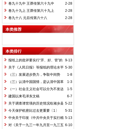
卷九十九中 王莽传第六十九中
2-28
卷九十九上 王莽传第六十九上
2-28
卷九十八 元后传第六十八
2-28
本类推荐
本类排行
报纸上的批评要实行“开、好、管”的
9-13
方针*
关于《人民日报》等报纸的理论水平
5-30
的批语〔1〕
（三）发展进步势力，争取中间势
1-8
力，孤立顽固势力
（三）认清中国国情，是认清中国革
1-3
命一切问题的基本依据
（一）社会主义社会可以分为不发达
1-5
和比较发达两个阶段
建国以来毛泽东文稿
6-7
关于调查谭世瑛的历史情况给湘乡县
5-22
委的信和给谭世瑛的复信
今天保护机密比过去更重要〔1〕
5-31
中央关于印发《中共中央关于实行精
5-13
兵简政、增产节约、反对贪污、反对浪费
对《关于一九三一年九月至一九三五
6-10