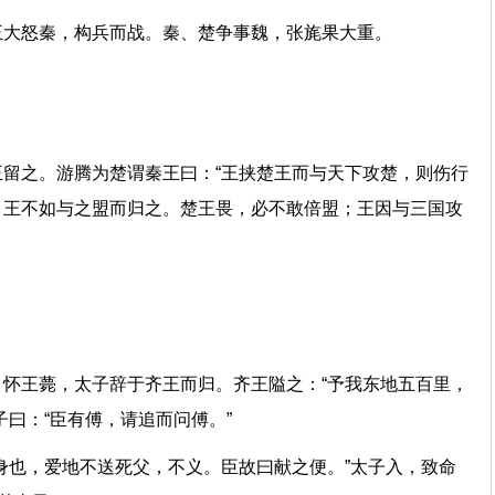
王大怒秦，构兵而战。秦、楚争事魏，张旄果大重。
留之。游腾为楚谓秦王曰：“王挟楚王而与天下攻楚，则伤行
。王不如与之盟而归之。楚王畏，必不敢倍盟；王因与三国攻
怀王薨，太子辞于齐王而归。齐王隘之：“予我东地五百里，
太子曰：“臣有傅，请追而问傅。”
身也，爱地不送死父，不义。臣故曰献之便。”太子入，致命