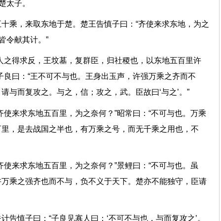
王归楚太子。
十乘，来取东地于楚。楚王告慎子曰：“齐使来求东地，为之
臣，皆令献其计。”
人之得求反，王坟墓，复群臣，归社稷也，以东地五百里许
子良曰：“王不可不与也。王身出玉声，许强万乘之齐而不
。请与而复攻之。与之，信；攻之，武。臣故曰‘与之’。”
齐使来求东地五百里，为之奈何？”昭常曰：“不可与也。万乘
百里，是去战国之半也，有万乘之号，而无千乘之用也，不
。”
齐使来求东地五百里，为之奈何？”景鲤曰：“不可与也。虽
许万乘之强齐也而不与，负不义于天下。楚亦不能独守，臣请
计告慎子曰：“子良见寡人曰：‘不可不与也，与而复攻之’。