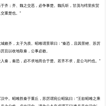
恶于齐；齐、魏之交恶，必争事楚。魏氏听，甘茂与樗里疾贸
，又交重楚也。”
城赂齐，太子为质。昭雎谓景翠曰：“秦恐，且因景鲤、苏厉
鲤与厉且以收地取秦，公事必败。
入秦，秦恐，必不求地而合于楚。若齐不求，是公与约也。”
汉中。昭雎胜秦于重丘，苏厉谓宛公昭鼠曰：“王欲昭雎之乘