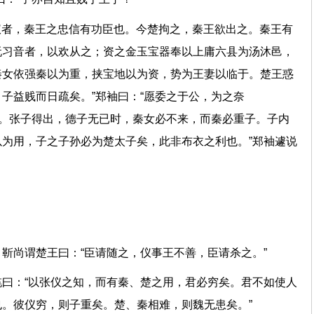
张仪者，秦王之忠信有功臣也。今楚拘之，秦王欲出之。秦王有
玩习音者，以欢从之；资之金玉宝器奉以上庸六县为汤沐邑，
秦女依强秦以为重，挟宝地以为资，势为王妻以临于。楚王惑
子益贱而日疏矣。”郑袖曰：“愿委之于公，为之奈
子。张子得出，德子无已时，秦女必不来，而秦必重子。子内
为用，子之子孙必为楚太子矣，此非布衣之利也。”郑袖遽说
。靳尚谓楚王曰：“臣请随之，仪事王不善，臣请杀之。”
曰：“以张仪之知，而有秦、楚之用，君必穷矣。君不如使人
也。彼仪穷，则子重矣。楚、秦相难，则魏无患矣。”