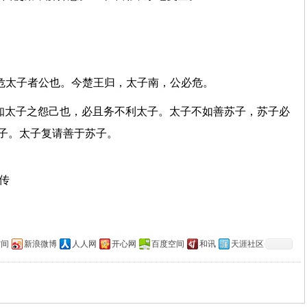
，危太子者公也。今楚王归，太子南，公必危。
知太子之怨己也，必且务不利太子。太子不如善苏子，苏子必
太子。太子复请善于苏子。
上传
空间
新浪微博
人人网
开心网
百度空间
和讯
天涯社区