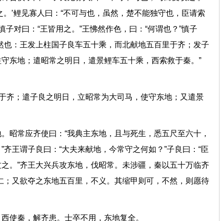
之。’鲤见寡人曰：“不可与也，虽然，楚不能独守也，臣请索
慎子对曰：“王皆用之。”王怫然作色，曰：“何谓也？”慎子
然也：王发上柱国子良车五十乘，而北献地五百里于齐；发子
守东地；遣昭常之明日，遣景鲤车五十乘，西索救于秦。”
地于齐；遣子良之明日，立昭常为大司马，使守东地；又遣景
。昭常应齐使曰：“我典主东地，且与死生，悉五尺至六十，
”齐王谓子良曰：“大夫来献地，今常守之何如？”子良曰：“臣
之。”齐王大兴兵攻东地，伐昭常。未涉疆，秦以五十万临齐
仁；又欲夺之东地五百里，不义。其缩甲则可，不然，则愿待
楚，西使秦，解齐患。士卒不用，东地复全。