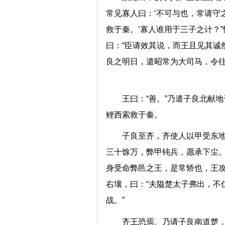
常见寡人曰：‘不可与也，常请守
救于秦。’寡人谁用于三子之计？”
曰：“臣请效其说，而王且见其诚
良之明日，遣昭常为大司马，令往
王曰：“善。”乃遣子良北献
鲤西索救于秦。
子良至齐，齐使人以甲受东地
三十馀万，弊甲钝兵，愿承下尘。
身受命弊邑之王，是常矫也，王攻
右壤，曰：“夫隘楚太子弗出，不
战。”
齐王恐焉。乃请子良南道