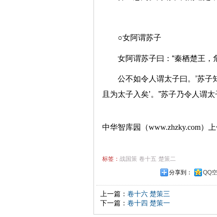
○女阿谓苏子
女阿谓苏子曰：“秦栖楚王
公不如令人谓太子曰。’苏子
且为太子入矣’。”苏子乃令人谓
中华智库园（www.zhzky.com）
标签：
战国策
卷十五
楚策二
分享到：
QQ
上一篇：
卷十六 楚策三
下一篇：
卷十四 楚策一