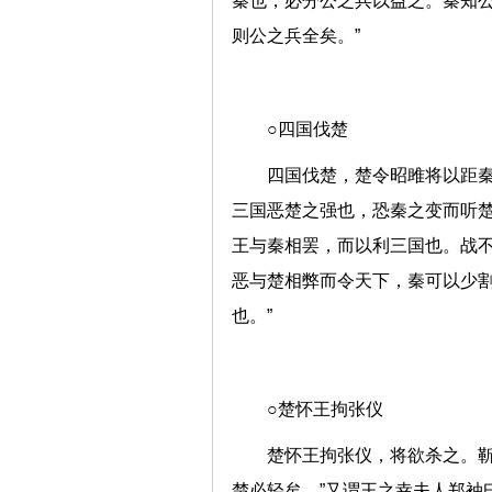
秦也，必分公之兵以益之。秦知公
则公之兵全矣。”
○四国伐楚
四国伐楚，楚令昭雎将以距秦
三国恶楚之强也，恐秦之变而听
王与秦相罢，而以利三国也。战
恶与楚相弊而令天下，秦可以少
也。”
○楚怀王拘张仪
楚怀王拘张仪，将欲杀之。靳
楚必轻矣。”又谓王之幸夫人郑