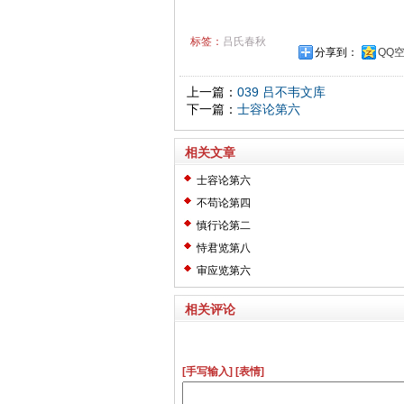
标签：
吕氏春秋
分享到：
QQ
上一篇：
039 吕不韦文库
下一篇：
士容论第六
相关文章
士容论第六
不苟论第四
慎行论第二
恃君览第八
审应览第六
相关评论
[手写输入]
[表情]