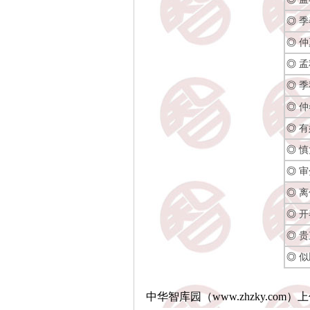
◎
季
◎
仲
◎
孟
◎
季
◎
仲
◎
有
◎
慎
◎
审
◎
离
◎
开
◎
贵
◎
似
中华智库园（www.zhzky.com）