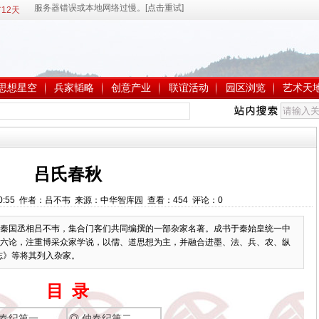
12天
思想星空
兵家韬略
创意产业
联谊活动
园区浏览
艺术天
吕氏春秋
16:50:55 作者：吕不韦 来源：中华智库园 查看：
454
评论：
0
秦国丞相吕不韦，集合门客们共同编撰的一部杂家名著。成书于秦始皇统一中
六论，注重博采众家学说，以儒、道思想为主，并融合进墨、法、兵、农、纵
志》等将其列入杂家。
目 录
春纪第一
◎
仲春纪第二