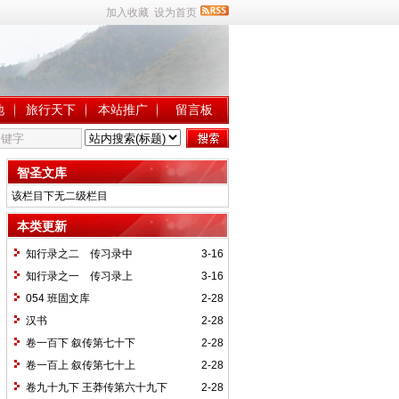
加入收藏
设为首页
地
旅行天下
本站推广
留言板
智圣文库
该栏目下无二级栏目
本类更新
知行录之二 传习录中
3-16
知行录之一 传习录上
3-16
054 班固文库
2-28
汉书
2-28
卷一百下 叙传第七十下
2-28
卷一百上 叙传第七十上
2-28
卷九十九下 王莽传第六十九下
2-28