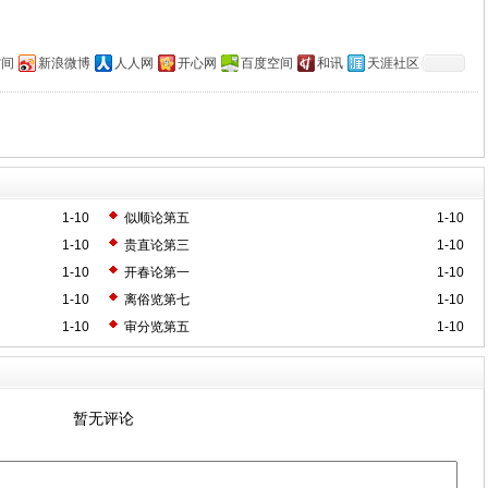
空间
新浪微博
人人网
开心网
百度空间
和讯
天涯社区
1-10
似顺论第五
1-10
1-10
贵直论第三
1-10
1-10
开春论第一
1-10
1-10
离俗览第七
1-10
1-10
审分览第五
1-10
暂无评论