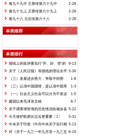
卷九十九中 王莽传第六十九中
2-28
卷九十九上 王莽传第六十九上
2-28
卷九十八 元后传第六十八
2-28
本类推荐
本类排行
报纸上的批评要实行“开、好、管”的
9-13
方针*
关于《人民日报》等报纸的理论水平
5-30
的批语〔1〕
（三）发展进步势力，争取中间势
1-8
力，孤立顽固势力
（三）认清中国国情，是认清中国革
1-3
命一切问题的基本依据
（一）社会主义社会可以分为不发达
1-5
和比较发达两个阶段
建国以来毛泽东文稿
6-7
关于调查谭世瑛的历史情况给湘乡县
5-22
委的信和给谭世瑛的复信
今天保护机密比过去更重要〔1〕
5-31
中央关于印发《中共中央关于实行精
5-13
兵简政、增产节约、反对贪污、反对浪费
对《关于一九三一年九月至一九三五
6-10