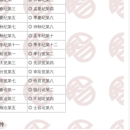
春纪第三
◎
孟夏纪第四
夏纪第五
◎
季夏纪第六
秋纪第七
◎
仲秋纪第八
秋纪第九
◎
孟冬纪第十
冬纪第十一
◎
季冬纪第十二
始览第一
◎
孝行览第二
大览第三
◎
先识览第四
分览第五
◎
审应览第六
俗览第七
◎
恃君览第八
春论第一
◎
慎行论第二
直论第三
◎
不苟论第四
顺论第五
◎
士容论第六
上传