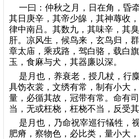
一曰：仲秋之月，日在角，昏
其日庚辛，其帝少皞，其神蓐收
律中南吕。其数九，其味辛，其
肝。凉风生，候鸟来，玄鸟归，
章太庙，乘戎路，驾白骆，载白
玉，食麻与犬，其器廉以深
是月也，养衰老，授几杖，行
具饬衣裳，文绣有常，制有小大
量，必循其故，冠带有常。命有
当，无或枉桡，枉桡不当，反
是月也，乃命祝宰巡行犠牲，
肥瘠，察物色，必比类，量小大