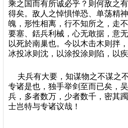
乘之国而有所诚必乎？则何敌之
得矣。敌人之悼惧惮恐、单荡精
魄，形性相离，行不知所之，走
要塞、銛兵利械，心无敢据，意
以死於南巢也。今以木击木则拌
冰投冰则沈，以涂投涂则陷，以
夫兵有大要，知谋物之不谋之
专诸是也，独手举剑至而已矣，
兵，多者数万，少者数千，密其
士岂特与专诸议哉！