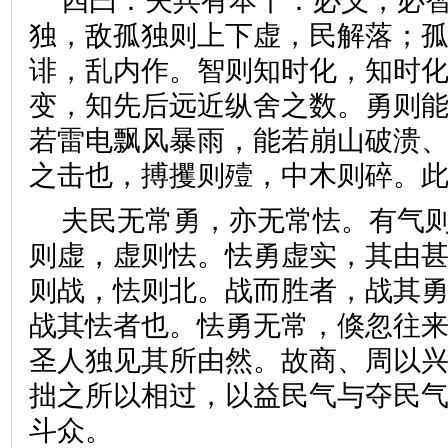
四曰：夫兵有本干：必义，必
独，敌孤独则上下虚，民解落；
诽，乱内作。智则知时化，知时
变，知先后远近纵舍之数。勇则
若雷电飘风暴雨，能若崩山破溃
之击也，搏攫则殪，中木则碎
夫民无常勇，亦无常怯。有气
则虚，虚则怯。怯勇虚实，其由
则战，怯则北。战而胜者，战其
战其怯者也。怯勇无常，倏忽往
圣人独见其所由然。故商、周以
拙之所以相过，以益民气与夺民
斗众。