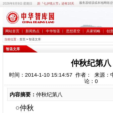
2026年8月9日 星期日
距『七夕情人节』还有10天
网站首页
新闻热点
中华智圣
思想星空
兵家韬略
创
当前位置：
首页
>
智圣文库
智圣文库
仲秋纪第八
时间：2014-1-10 15:14:57 作者： 
论：
0
内容摘要：
仲秋纪第八
○仲秋