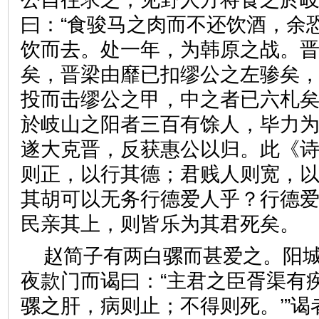
曰：“食骏马之肉而不还饮酒，余
饮而去。处一年，为韩原之战。
矣，晋梁由靡已扣缪公之左骖矣
投而击缪公之甲，中之者已六札
於岐山之阳者三百有馀人，毕力
遂大克晋，反获惠公以归。此《诗
则正，以行其德；君贱人则宽，以
其胡可以无务行德爱人乎？行德
民亲其上，则皆乐为其君死
赵简子有两白骡而甚爱之。阳
夜款门而谒曰：“主君之臣胥渠有
骡之肝，病则止；不得则死。’”