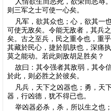
人情欲生而恶死，欲荣而恶辱
则三军之士可使一心矣。
凡军，欲其众也；心，欲其一
可使无敌矣。令能无敌者，其兵
矣。古之至兵，民之重令也，重
其藏於民心，捷於肌肤也，深痛
莫之能动。若此则敌胡足胜
故曰：其令强者其敌弱，其令
於此，则必胜之於彼矣。
凡兵，天下之凶器也；勇，天
器，行凶德，犹不得已也。
举凶器必杀，杀，所以生之也