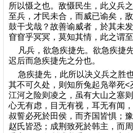
所以慑之也。敌慑民生，此义兵
至兵，才民未合，而威已谕矣，
鼓干戈哉？故善谕威者，於其未
窅窅乎冥冥，莫知其情，此之
凡兵，欲急疾捷先。欲急疾捷
迟后而急疾捷先之分也。
急疾捷先，此所以决义兵之胜
其不可久处，则知所兔起凫举死<
江河之险则凌之，虽有大山之塞
心无有虑，目无有视，耳无有闻
叔誓必死於田侯，而齐国皆惧；
赵氏皆恐；成荆致死於韩主，而