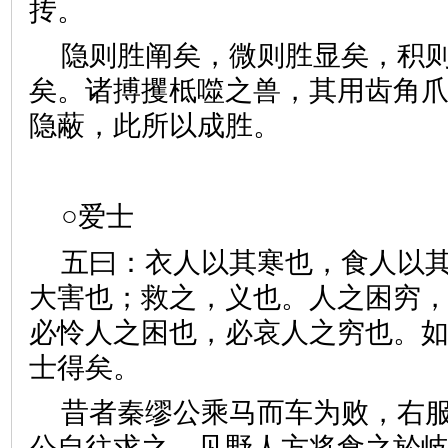
抟。
隐则胜阐矣，微则胜显矣，积
矣。诸搏攫柢噬之兽，其用齿角
隐蔽，此所以成胜。
○爱士
五曰：衣人以其寒也，食人以
大害也；救之，义也。人之困穷
必怜人之困也，必哀人之穷也。
士得矣。
昔者秦缪公乘马而车为败，右
公自往求之，见野人方将食之於