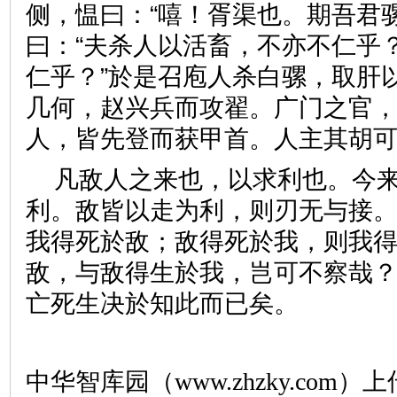
侧，愠曰：“嘻！胥渠也。期吾君
曰：“夫杀人以活畜，不亦不仁乎
仁乎？”於是召庖人杀白骡，取肝
几何，赵兴兵而攻翟。广门之官
人，皆先登而获甲首。人主其
凡敌人之来也，以求利也。今
利。敌皆以走为利，则刃无与接
我得死於敌；敌得死於我，则我
敌，与敌得生於我，岂可不察哉
亡死生决於知此而已矣。
中华智库园（www.zhzky.com）上