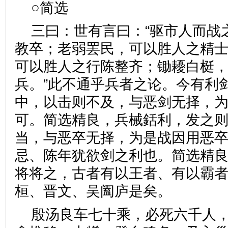
○简选
三曰：世有言曰：“驱市人而战
教卒；老弱罢民，可以胜人之精
可以胜人之行陈整齐；锄耰白梃
兵。”此不通乎兵者之论。今有利
中，以击则不及，与恶剑无择，
可。简选精良，兵械銛利，发之
当，与恶卒无择，为是战因用恶
忌、陈年犹欲剑之利也。简选精
将将之，古者有以王者、有以霸
桓、晋文、吴阖庐是矣。
殷汤良车七十乘，必死六千人