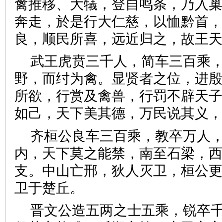
禽推移、大犠，登自鸣条，乃入
奔走，於是行大仁慈，以恤黔首
良，顺民所喜，远近归之，故
武王虎贲三千人，简车三百乘
野，而纣为禽。显贤者之位，进
所欲，行赏及禽兽，行罚不辟天
如己，天下美其德，万民说其
齐桓公良车三百乘，教卒万人
内，天下莫之能禁，南至石梁，
支。中山亡邢，狄人灭卫，桓公
卫于楚丘。
晋文公造五两之士五乘，锐卒