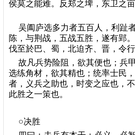
侯莫之能难。反郑之埤，东卫之
吴阖庐选多力者五百人，利趾
陈，与荆战，五战五胜，遂有郢
伐至於巴、蜀，北迫齐、晋，
故凡兵势险阻，欲其便也；兵
选练角材，欲其精也；统率士民
者，义兵之助也，时变之应也，
此胜之一策也。
○决胜