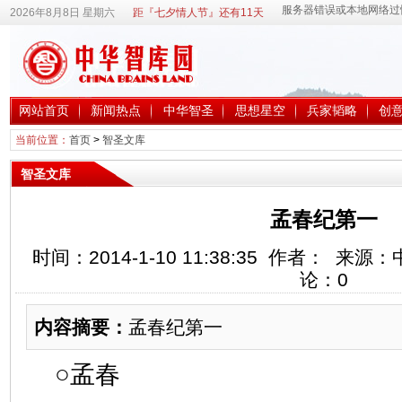
2026年8月8日 星期六
距『七夕情人节』还有11天
网站首页
新闻热点
中华智圣
思想星空
兵家韬略
创
当前位置：
首页
>
智圣文库
智圣文库
孟春纪第一
时间：2014-1-10 11:38:35 作者： 
论：
0
内容摘要：
孟春纪第一
○孟春