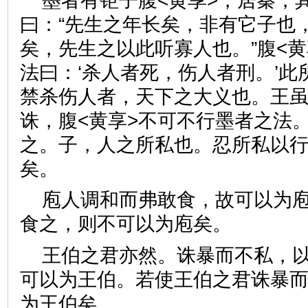
墨者有钜子腹<黄享>，居秦，
曰：“先生之年长矣，非有它子也
矣，先生之以此听寡人也。”腹<黄
法曰：‘杀人者死，伤人者刑。’
禁杀伤人者，天下之大义也。王
诛，腹<黄享>不可不行墨者之法
之。子，人之所私也。忍所私以
矣。
庖人调和而弗敢食，故可以为
食之，则不可以为庖矣。
王伯之君亦然。诛暴而不私，
可以为王伯。若使王伯之君诛暴
为王伯矣。