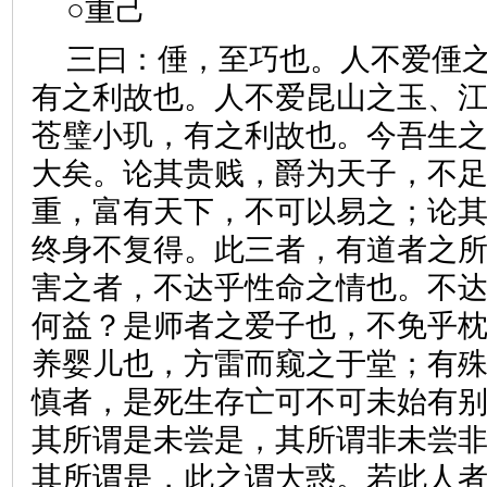
○重己
三曰：倕，至巧也。人不爱倕
有之利故也。人不爱昆山之玉、
苍璧小玑，有之利故也。今吾生
大矣。论其贵贱，爵为天子，不
重，富有天下，不可以易之；论
终身不复得。此三者，有道者之
害之者，不达乎性命之情也。不
何益？是师者之爱子也，不免乎
养婴儿也，方雷而窥之于堂；有
慎者，是死生存亡可不可未始有
其所谓是未尝是，其所谓非未尝
其所谓是，此之谓大惑。若此人