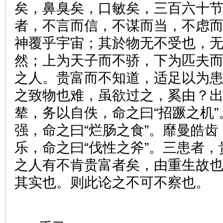
矣，鼻臭矣，口敏矣，三百六十
者，不言而信，不谋而当，不虑
神覆乎宇宙；其於物无不受也，
然；上为天子而不骄，下为匹夫
之人。贵富而不知道，适足以为
之致物也难，虽欲过之，奚由？
辇，务以自佚，命之曰“招蹶之机
强，命之曰“烂肠之食”。靡曼皓
乐，命之曰“伐性之斧”。三患者
之人有不肯贵富者矣，由重生故
其实也。则此论之不可不察也。