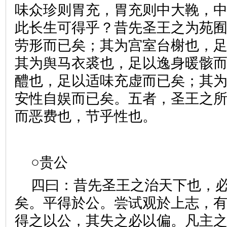
味众珍则胃充，胃充则中大鞔，
此长生可得乎？昔先圣王之为苑
劳形而已矣；其为宫室台榭也，
其为舆马衣裘也，足以逸身暖骸
醴也，足以适味充虚而已矣；其
安性自娱而已矣。五者，圣王之
而恶费也，节乎性也。
○贵公
四曰：昔先圣王之治天下也，
矣。平得於公。尝试观於上志，
得之以公，其失之必以偏。凡主