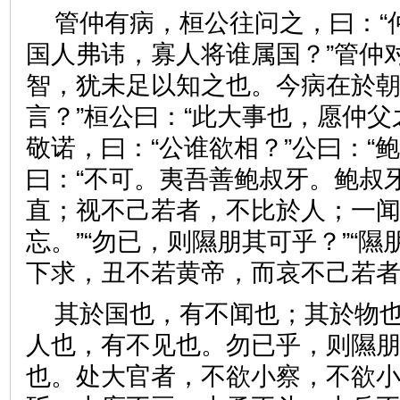
管仲有病，桓公往问之，曰：“
国人弗讳，寡人将谁属国？”管仲
智，犹未足以知之也。今病在於
言？”桓公曰：“此大事也，愿仲父
敬诺，曰：“公谁欲相？”公曰：“
曰：“不可。夷吾善鲍叔牙。鲍叔
直；视不己若者，不比於人；一
忘。”“勿已，则隰朋其可乎？”“
下求，丑不若黄帝，而哀不己
其於国也，有不闻也；其於物
人也，有不见也。勿已乎，则隰朋
也。处大官者，不欲小察，不欲