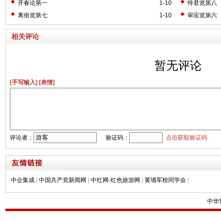
开春论第一
1-10
恃君览第八
离俗览第七
1-10
审应览第六
相关评论
暂无评论
[手写输入]
[表情]
评论者：
验证码：
点击获取验证码
中企集成
|
中国共产党新闻网
|
中红网-红色旅游网
|
黄埔军校同学会
|
中华