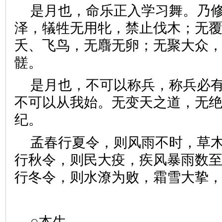
是月也，命乐正入学习舞。乃
泽，犠牲无用牝，禁止伐木；无
夭、飞鸟，无麛无卵；无聚大众
髊。
是月也，不可以称兵，称兵必
不可以从我始。无变天之道，无
纪。
孟春行夏令，则风雨不时，草
行秋令，则民大疫，疾风暴雨数
行冬令，则水潦为败，霜雪大挚
○本生