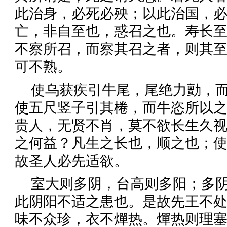
此治身，必死必殃；以此治国，
亡，非自至也，惑召之也。寿长
不察所召，而察其召之者，则其
可不熟。
使乌获疾引牛尾，尾绝力勯，
使五尺竖子引其棬，而牛恣所以
贵人，无贤不肖，莫不欲长生久
之何益？凡生之长也，顺之也；
故圣人必先适欲。
室大则多阴，台高则多阳；多
此阴阳不适之患也。是故先王不
味不众珍，衣不燀热。燀热则理