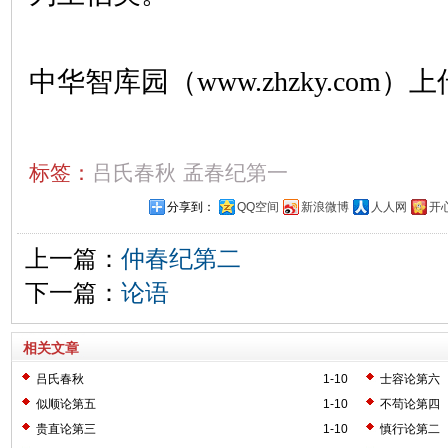
中华智库园（www.zhzky.com）上
标签：
吕氏春秋
孟春纪第一
分享到：
QQ空间
新浪微博
人人网
开
上一篇：
仲春纪第二
下一篇：
论语
相关文章
吕氏春秋
1-10
士容论第六
似顺论第五
1-10
不苟论第四
贵直论第三
1-10
慎行论第二