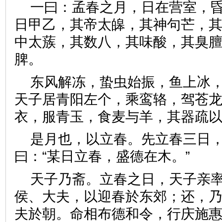
一曰：孟春之月，日在营室，
日甲乙，其帝太皞，其神句芒，
中太蔟，其数八，其味酸，其臭
脾。
东风解冻，蛰虫始振，鱼上冰
天子居青阳左个，乘鸾辂，驾苍
衣，服青玉，食麦与羊，其器
是月也，以立春。先立春三日
曰：“某日立春，盛德在木。”
天子乃斋。立春之日，天子亲
侯、大夫，以迎春於东郊；还，
夫於朝。命相布德和令，行庆施