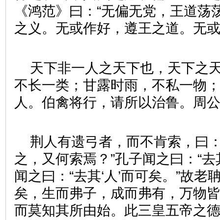
《鸿范》曰：“无偏无党，王道荡
之义。无或作好，遵王之道。无或
天下非一人之天下也，天下之
不长一类；甘露时雨，不私一物
人。伯禽将行，请所以治鲁。周公
荆人有遗弓者，而不肯索，曰：
之，又何索焉？”孔子闻之曰：“去其
闻之曰：“去其‘人’而可矣。”故
矣，生而弗子，成而弗有，万物
而莫知其所由始。此三皇五帝