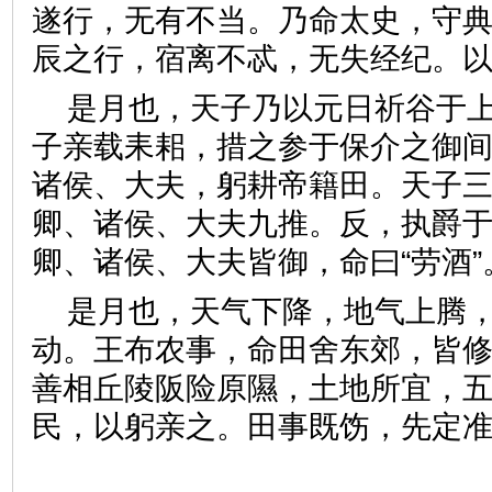
遂行，无有不当。乃命太史，守
辰之行，宿离不忒，无失经纪
是月也，天子乃以元日祈谷于
子亲载耒耜，措之参于保介之御
诸侯、大夫，躬耕帝籍田。天子
卿、诸侯、大夫九推。反，执爵
卿、诸侯、大夫皆御，命曰“劳
是月也，天气下降，地气上腾
动。王布农事，命田舍东郊，皆
善相丘陵阪险原隰，土地所宜，
民，以躬亲之。田事既饬，先定