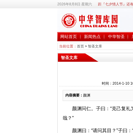
2026年8月8日 星期六
距『七夕情人节』还有
网站首页
新闻热点
中华智圣
当前位置：
首页
>
智圣文库
智圣文库
时间：2014-1-10
内容摘要：
颜渊
颜渊问仁。子曰：“克己复礼
哉？”
颜渊曰：“请问其目？”子曰