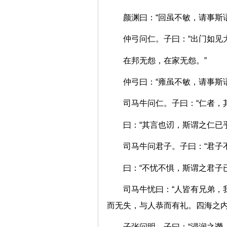
颜渊曰：“回虽不敏，请事
仲弓问仁。子曰：“出门如
在邦无怨，在家无怨。”
仲弓曰：“雍虽不敏，请事
司马牛问仁。子曰：“仁者
曰：“其言也讱，斯谓之仁已
司马牛问君子。子曰：“君
曰：“不忧不惧，斯谓之君子
司马牛忧曰：“人皆有兄弟，
而无失，与人恭而有礼。四海之
子张问明。子曰：“浸润之谮