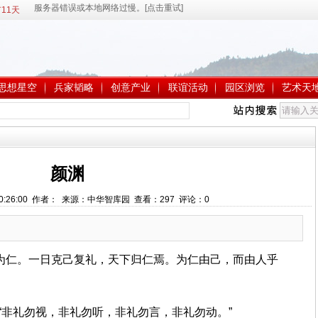
11天
思想星空
兵家韬略
创意产业
联谊活动
园区浏览
艺术天
颜渊
 10:26:00 作者： 来源：中华智库园 查看：
297
评论：
0
为仁。一日克己复礼，天下归仁焉。为仁由己，而由人乎
：“非礼勿视，非礼勿听，非礼勿言，非礼勿动。”