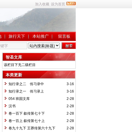
加入收藏
设为首页
地
旅行天下
本站推广
留言板
智圣文库
该栏目下无二级栏目
本类更新
知行录之二 传习录中
3-16
知行录之一 传习录上
3-16
054 班固文库
2-28
汉书
2-28
卷一百下 叙传第七十下
2-28
卷一百上 叙传第七十上
2-28
卷九十九下 王莽传第六十九下
2-28