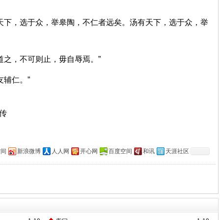
天下，选于众，举皋陶，不仁者远矣。汤有天下，选于众，举
善道之，不可则止，毋自辱焉。”
友辅仁。”
上传
空间
新浪微博
人人网
开心网
百度空间
和讯
天涯社区