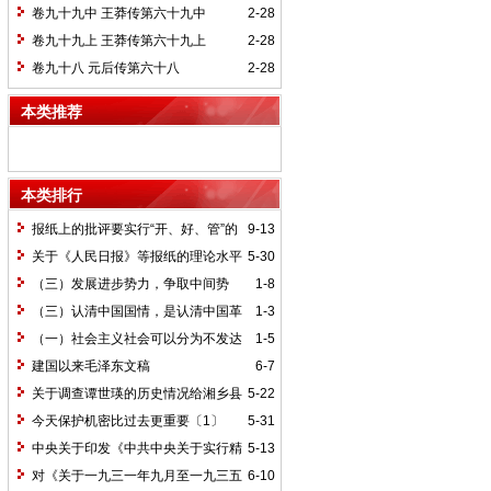
卷九十九中 王莽传第六十九中
2-28
卷九十九上 王莽传第六十九上
2-28
卷九十八 元后传第六十八
2-28
本类推荐
本类排行
报纸上的批评要实行“开、好、管”的
9-13
方针*
关于《人民日报》等报纸的理论水平
5-30
的批语〔1〕
（三）发展进步势力，争取中间势
1-8
力，孤立顽固势力
（三）认清中国国情，是认清中国革
1-3
命一切问题的基本依据
（一）社会主义社会可以分为不发达
1-5
和比较发达两个阶段
建国以来毛泽东文稿
6-7
关于调查谭世瑛的历史情况给湘乡县
5-22
委的信和给谭世瑛的复信
今天保护机密比过去更重要〔1〕
5-31
中央关于印发《中共中央关于实行精
5-13
兵简政、增产节约、反对贪污、反对浪费
对《关于一九三一年九月至一九三五
6-10