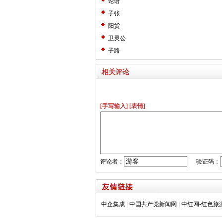
论语
子张
阳货
卫灵公
子路
相关评论
[手写输入]
[表情]
评论者：
验证码：
中企集成
|
中国共产党新闻网
|
中红网-红色旅