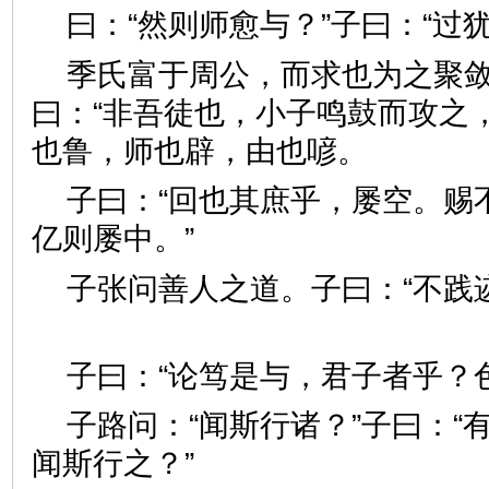
曰：“然则师愈与？”子曰：“
季氏富于周公，而求也为之聚
曰：“非吾徒也，小子鸣鼓而攻之
也鲁，师也辟，由也喭。
子曰：“回也其庶乎，屡空。赐
亿则屡中。”
子张问善人之道。子曰：“不践
子曰：“论笃是与，君子者乎
子路问：“闻斯行诸？”子曰：“
闻斯行之？”