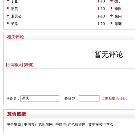
子张
1-10
微子
阳货
1-10
季氏
卫灵公
1-10
宪问
子路
1-10
颜渊
相关评论
暂无评论
[手写输入]
[表情]
评论者：
验证码：
点击获取验证码
中企集成
|
中国共产党新闻网
|
中红网-红色旅游网
|
黄埔军校同学会
|