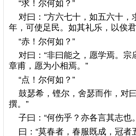
“求！尔何如？”
对曰：“方六七十，如五六十，
年，可使足民。如其礼乐，以
“赤！尔何如？”
对曰：“非曰能之，愿学焉。宗
章甫，愿为小相焉。”
“点！尔何如？”
鼓瑟希，铿尔，舍瑟而作，对曰
撰。”
子曰：“何伤乎？亦各言其志
曰：“莫春者，春服既成，冠者