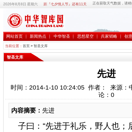
2026年8月8日 星期六
距『七夕情人节』还有11天
网站首页
新闻热点
中华智圣
思想星空
兵家韬略
创
当前位置：
首页
>
智圣文库
智圣文库
先进
时间：2014-1-10 10:24:05 作者： 
论：
0
内容摘要：
先进
子曰：“先进于礼乐，野人也；