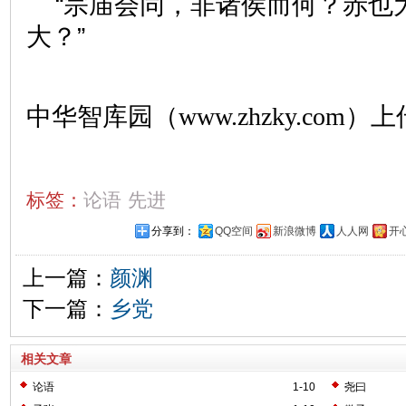
“宗庙会同，非诸侯而何？赤也
大？”
中华智库园（www.zhzky.com）上
标签：
论语
先进
分享到：
QQ空间
新浪微博
人人网
开
上一篇：
颜渊
下一篇：
乡党
相关文章
论语
1-10
尧曰