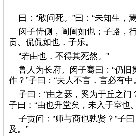
曰：“敢问死。”曰：“未知生
闵子侍侧，訚訚如也；子路，
贡、侃侃如也，子乐。
“若由也，不得其死然。”
鲁人为长府。闵子骞曰：“仍旧
作？”子曰：“夫人不言，言必
子曰：“由之瑟，奚为于丘之门
子曰：“由也升堂矣，未入于室
子贡问：“师与商也孰贤？”子曰
及。”