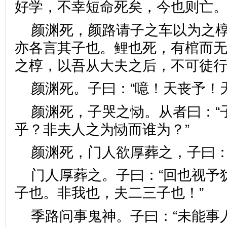
好学，不幸短命死矣，今也则
颜渊死，颜路请子之车以为之椁
亦各言其子也。鲤也死，有棺而
之椁，以吾从大夫之后，不可
颜渊死。子曰：“噫！天丧予
颜渊死，子哭之恸。从者曰：“子
乎？非夫人之为恸而谁为？”
颜渊死，门人欲厚葬之，子曰
门人厚葬之。子曰：“回也视予
子也。非我也，夫二三子也！
季路问事鬼神。子曰：“未能