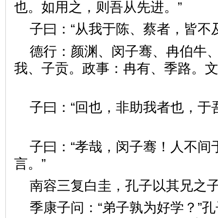
也。如用之，则吾从先进。”
子曰：“从我于陈、蔡者，皆
德行：颜渊、闵子骞、冉伯牛
我、子贡。政事：冉有、季路。
子曰：“回也，非助我者也，
子曰：“孝哉，闵子骞！人不间
言。”
南容三复白圭，孔子以其兄
季康子问：“弟子孰为好学？”孔