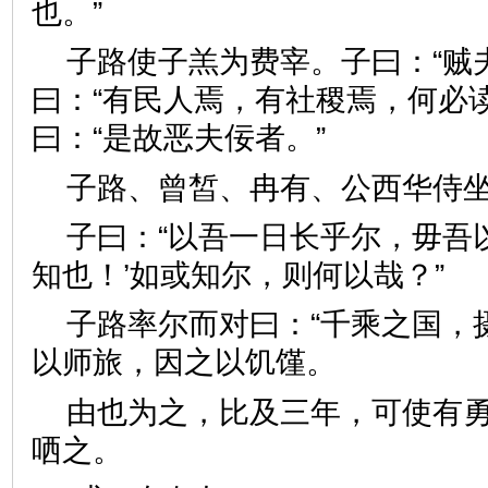
也。”
子路使子羔为费宰。子曰：“贼
曰：“有民人焉，有社稷焉，何必
曰：“是故恶夫佞者。”
子路、曾皙、冉有、公西华
子曰：“以吾一日长乎尔，毋吾
知也！’如或知尔，则何以哉？
子路率尔而对曰：“千乘之国，
以师旅，因之以饥馑。
由也为之，比及三年，可使有勇
哂之。