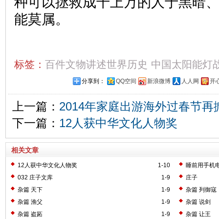
种可以拯救成千上万的人于黑暗
能莫属。
标签：
百件文物讲述世界历史
中国太阳能灯战
分享到：
QQ空间
新浪微博
人人网
开
上一篇：
2014年家庭出游海外过春节再
下一篇：
12人获中华文化人物奖
相关文章
12人获中华文化人物奖
1-10
睡前用手机电
032 庄子文库
1-9
庄子
杂篇 天下
1-9
杂篇 列御寇
杂篇 渔父
1-9
杂篇 说剑
杂篇 盗跖
1-9
杂篇 让王