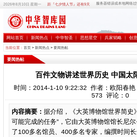
2026年8月10日 星期一
距『七夕情人节』还有9天
网站首页
新闻热点
中华智圣
思想星空
兵家韬略
创
当前位置：
首页
>
新闻热点
>
要闻热帖
要闻热帖
百件文物讲述世界历史 中国太阳
时间：2014-1-10 9:22:32 作者：欧
573
评论：
0
内容摘要：
据介绍，《大英博物馆世界简史
可能完成的任务”，它由大英博物馆馆长尼尔
了100多名馆员、400多名专家，编撰时间