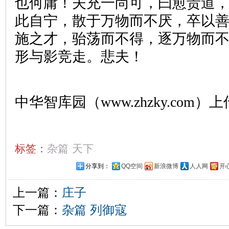
也何庸！夫充一尚可，曰愈贵道
此自宁，散于万物而不厌，卒以
施之才，骀荡而不得，逐万物而
形与影竞走。悲夫！
中华智库园（www.zhzky.com）上
标签：
杂篇
天下
分享到：
QQ空间
新浪微博
人人网
开
上一篇：
庄子
下一篇：
杂篇 列御寇