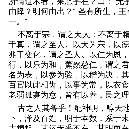
所谓道术者，果恶乎在？曰：“无乎
由降？明何由出？”“圣有所生，
一。”
不离于宗，谓之天人；不离于
于真，谓之至人。以天为宗，以
兆于变化，谓之圣人。以仁为恩
行，以乐为和，薰然慈仁，谓之
名为表，以参为验，以稽为决，
百官以此相齿，以事为常，以衣
老弱孤寡为意，皆有以养，民
古之人其备乎！配神明，醇天
下，泽及百姓，明于本数，系于
大精粗，其运无乎不在。其明而