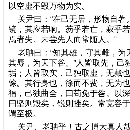
以空虚不毁万物为实。
关尹曰：“在己无居，形物自著
镜，其应若响。芴乎若亡，寂乎
焉者失。未尝先人而常随人。
老聃曰：“知其雄，守其雌，为
其辱，为天下谷。”人皆取先，己
垢；人皆取实，己独取虚，无藏
馀。其行身也，徐而不费，无为
福，己独曲全，曰苟免于咎。以
曰坚则毁矣，锐则挫矣。常宽容
谓至极。
关尹、老聃乎！古之博大真