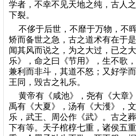
学者，不幸不见天地之纯，古人
下裂。
不侈于后世，不靡于万物，不
矫而备世之急，古之道术有在于
闻其风而说之，为之大过，已之
乐》，命之曰《节用》，生不歌
兼利而非斗，其道不怒；又好学
王同，毁古之礼乐。
黄帝有《咸池》，尧有《大章
禹有《大夏》，汤有《大濩》，
乐，武王、周公作《武》。古之
下有等。天子棺椁七重，诸侯五