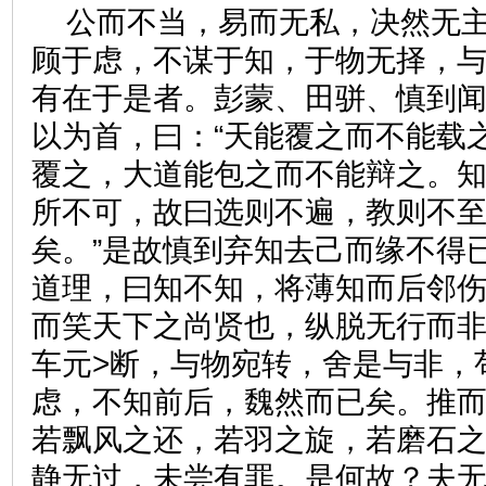
公而不当，易而无私，决然无
顾于虑，不谋于知，于物无择，
有在于是者。彭蒙、田骈、慎到
以为首，曰：“天能覆之而不能载
覆之，大道能包之而不能辩之。
所不可，故曰选则不遍，教则不
矣。”是故慎到弃知去己而缘不得
道理，曰知不知，将薄知而后邻
而笑天下之尚贤也，纵脱无行而非
车元>断，与物宛转，舍是与非，
虑，不知前后，魏然而已矣。推
若飘风之还，若羽之旋，若磨石
静无过，未尝有罪。是何故？夫