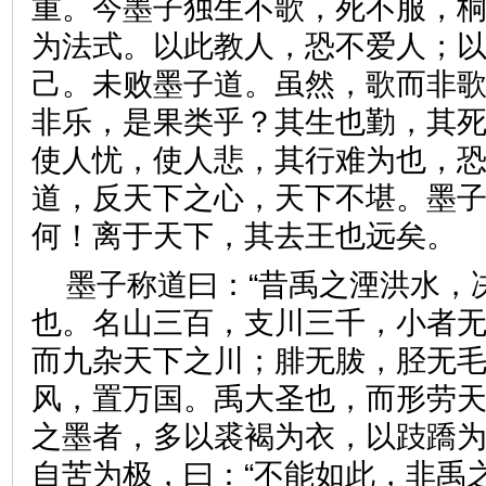
重。今墨子独生不歌，死不服，
为法式。以此教人，恐不爱人；
己。未败墨子道。虽然，歌而非
非乐，是果类乎？其生也勤，其
使人忧，使人悲，其行难为也，
道，反天下之心，天下不堪。墨
何！离于天下，其去王也远
墨子称道曰：“昔禹之湮洪水，
也。名山三百，支川三千，小者
而九杂天下之川；腓无胈，胫无
风，置万国。禹大圣也，而形劳天
之墨者，多以裘褐为衣，以跂蹻
自苦为极，曰：“不能如此，非禹