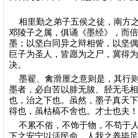
相里勤之弟子五侯之徒，南方
邓陵子之属，俱诵《墨经》，而
墨；以坚白同异之辩相訾，以坚
巨子为圣人，皆愿为之尸，冀得
决。
墨翟、禽滑厘之意则是，其行
墨者，必自苦以腓无胈、胫无毛
也，治之下也。虽然，墨子真天
得也，虽枯槁不舍也。才士也
不累不俗，不饰于物，不苟于
下之安宁以活民命，人我之养毕