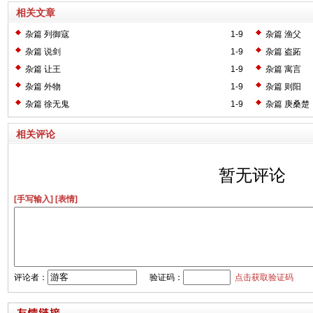
相关文章
杂篇 列御寇
1-9
杂篇 渔父
杂篇 说剑
1-9
杂篇 盗跖
杂篇 让王
1-9
杂篇 寓言
杂篇 外物
1-9
杂篇 则阳
杂篇 徐无鬼
1-9
杂篇 庚桑楚
相关评论
暂无评论
[手写输入]
[表情]
评论者：
验证码：
点击获取验证码