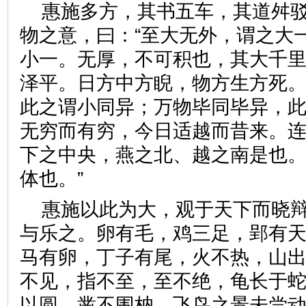
惠施多方，其书五车，其道舛
物之意，曰：“至大无外，谓之大
小一。无厚，不可积也，其大千
泽平。日方中方睨，物方生方死
此之谓小同异；万物毕同毕异，
无穷而有穷，今日适越而昔来。
下之中央，燕之北、越之南是也
体也。”
惠施以此为大，观于天下而晓
与乐之。卵有毛，鸡三足，郢有
马有卵，丁子有尾，火不热，山
不见，指不至，至不绝，龟长于
以圆，凿不围枘，飞鸟之景未尝