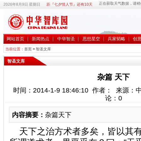
2026年8月9日 星期日
距『七夕情人节』还有10天
网站首页
新闻热点
中华智圣
思想星空
兵家韬略
创
当前位置：
首页
>
智圣文库
智圣文库
杂篇 天下
时间：2014-1-9 18:46:10 作者： 来
论：
0
内容摘要：
杂篇天下
天下之治方术者多矣，皆以其