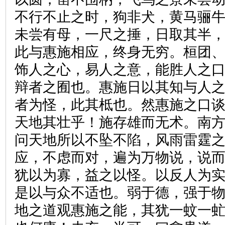
不行不止之时，狗非犬，黄马骊
未尝有母，一尺之捶，日取其半
此与惠施相应，终身无穷。桓团
饰人之心，易人之意，能胜人之
辩者之囿也。惠施日以其知与人
者为怪，此其柢也。然惠施之口
天地其壮乎！施存雄而无术。南
问天地所以不坠不陷，风雨雷霆
应，不虑而对，遍为万物说，说
犹以为寡，益之以怪。以反人为
是以与众不适也。弱于德，强于
地之道观惠施之能，其犹一蚊一