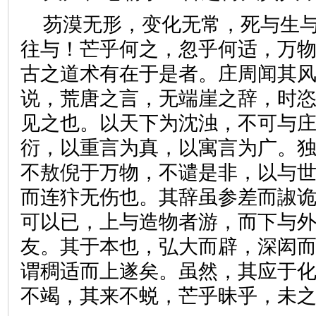
芴漠无形，变化无常，死与生
往与！芒乎何之，忽乎何适，万
古之道术有在于是者。庄周闻其
说，荒唐之言，无端崖之辞，时
见之也。以天下为沈浊，不可与
衍，以重言为真，以寓言为广。
不敖倪于万物，不谴是非，以与
而连犿无伤也。其辞虽参差而諔
可以已，上与造物者游，而下与
友。其于本也，弘大而辟，深闳
谓稠适而上遂矣。虽然，其应于
不竭，其来不蜕，芒乎昧乎，