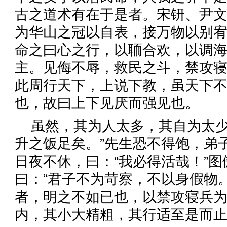
古之道术有在于是者。宋钘、尹
为华山之冠以自表，接万物以别
命之曰心之行，以聏合欢，以调
主。见侮不辱，救民之斗，禁攻
此周行天下，上说下教，虽天下
也，故曰上下见厌而强见也
虽然，其为人太多，其自为太少
升之饭足矣。”先生恐不得饱，弟
日夜不休，曰：“我必得活哉！”
曰：“君子不为苛察，不以身假物
者，明之不如已也，以禁攻寝兵
内，其小大精粗，其行适至是