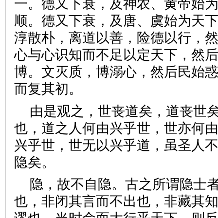
一。德又下衰，及神农、黄帝始
顺。德又下衰，及唐、虞始为天
淳散朴，离道以善，险德以行，
心与心识知而不足以定天下，然
博。文灭质，博溺心，然后民始
而复其初。
由是观之，世丧道矣，道丧世
也，道之人何由兴乎世，世亦何
兴乎世，世无以兴乎道，虽圣人
隐矣。
隐，故不自隐。古之所谓隐士
也，非闭其言而不出也，非藏其