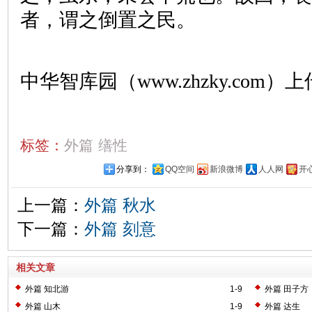
者，谓之倒置之民。
中华智库园（www.zhzky.com）上
标签：
外篇
缮性
分享到：
QQ空间
新浪微博
人人网
开
上一篇：
外篇 秋水
下一篇：
外篇 刻意
相关文章
外篇 知北游
1-9
外篇 田子方
外篇 山木
1-9
外篇 达生