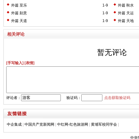
外篇 至乐
1-9
外篇 秋水
外篇 刻意
1-9
外篇 天运
外篇 天道
1-9
外篇 天地
相关评论
暂无评论
[手写输入]
[表情]
评论者：
验证码：
点击获取验证码
中企集成
|
中国共产党新闻网
|
中红网-红色旅游网
|
黄埔军校同学会
|
中华