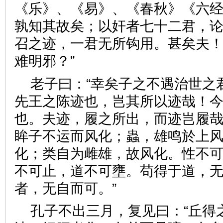
《乐》、《易》、《春秋》《六
孰知其故矣；以奸者七十二君，
召之迹，一君无所钩用。甚矣夫
难明邪？”
老子曰：“幸矣子之不遇治世之
先王之陈迹也，岂其所以迹哉！
也。夫迹，履之所出，而迹岂履
眸子不运而风化；蟲，雄鸣於上
化；类自为雌雄，故风化。性不
不可止，道不可壅。苟得于道，
者，无自而可。”
孔子不出三月，复见曰：“丘得