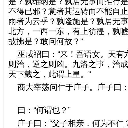
是？孰维纲是？孰居无事而推行
不得已邪？意者其运转而不能自
雨者为云乎？孰隆施是？孰居无
北方，一西一东，有上彷徨，孰
披拂是？敢问何故？”
巫咸祒曰：“来！吾语女。天有
则治，逆之则凶。九洛之事，治
天下戴之，此谓上皇。”
商大宰荡问仁于庄子。庄子曰
曰：“何谓也？”
庄子曰：“父子相亲，何为不