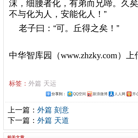
沫，细腰者化，有弟而兄啼。久
不与化为人，安能化人！”
老子曰：“可。丘得之矣！”
中华智库园（www.zhzky.com）上
标签：
外篇
天运
分享到：
QQ空间
新浪微博
人人网
开
上一篇：
外篇 刻意
下一篇：
外篇 天道
相关文章