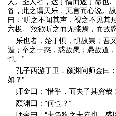
人。圣人者，达于情而遂于命也
备，此之谓天乐，无言而心说。
曰：‘听之不闻其声，视之不见其
六极。’汝欲听之而无接焉，
乐也者，始于惧，惧故崇；吾
遁；卒之于惑，惑故愚；愚故道
也。”
孔子西游于卫，颜渊问师金曰：
如？”
师金曰：“惜乎，而夫子其穷
颜渊曰：“何也？”
师金曰：“夫刍狗之未陈也，盛