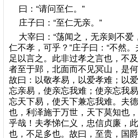
曰：“请问至仁。”
庄子曰：“至仁无亲。”
大宰曰：“荡闻之，无亲则不爱
仁不孝，可乎？”庄子曰：“不然
足以言之。此非过孝之言也，不
者至于郢，北面而不见冥山，是
故曰：以敬孝易，以爱孝难；以
忘亲易，使亲忘我难；使亲忘我
忘天下易，使天下兼忘我难。夫
也，利泽施于万世，天下莫知也
乎哉！夫孝悌仁义，忠信贞廉，
也，不足多也。故曰，至贵，国