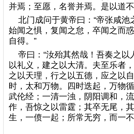
并焉；至愿，名誉并焉。是以
北门成问于黄帝曰：“帝张咸池
始闻之惧，复闻之怠，卒闻之而
自得。”
帝曰：“汝殆其然哉！吾奏之以
以礼义，建之以大清。夫至乐者
之以天理，行之以五德，应之以
时，太和万物。四时迭起，万物
武伦经；一清一浊，阴阳调和，
作，吾惊之以雷霆；其卒无尾，
生，一偾一起；所常无穷，而一