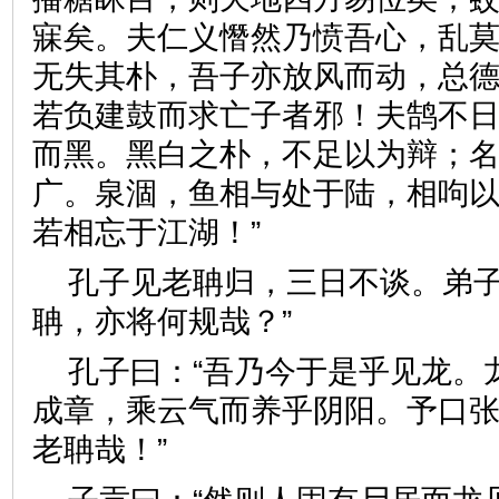
寐矣。夫仁义憯然乃愤吾心，乱
无失其朴，吾子亦放风而动，总
若负建鼓而求亡子者邪！夫鹄不
而黑。黑白之朴，不足以为辩；
广。泉涸，鱼相与处于陆，相呴
若相忘于江湖！”
孔子见老聃归，三日不谈。弟子
聃，亦将何规哉？”
孔子曰：“吾乃今于是乎见龙。
成章，乘云气而养乎阴阳。予口
老聃哉！”