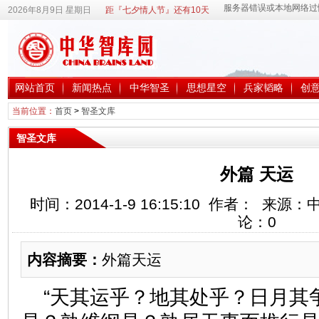
2026年8月9日 星期日
距『七夕情人节』还有10天
网站首页
新闻热点
中华智圣
思想星空
兵家韬略
创
当前位置：
首页
>
智圣文库
智圣文库
外篇 天运
时间：2014-1-9 16:15:10 作者： 来
论：
0
内容摘要：
外篇天运
“天其运乎？地其处乎？日月其