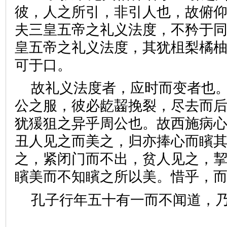
彼，人之所引，非引人也，故俯
夫三皇五帝之礼义法度，不矜于
皇五帝之礼义法度，其犹柤梨橘
可于口。
故礼义法度者，应时而变者也
公之服，彼必龁齧挽裂，尽去而
犹猨狙之异乎周公也。故西施病
丑人见之而美之，归亦捧心而矉
之，紧闭门而不出，贫人见之，
矉美而不知矉之所以美。惜乎
孔子行年五十有一而不闻道，