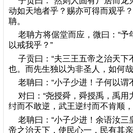
子贡曰：“然则人固有尸居而龙
动如天地者乎？赐亦可得而观乎？
聃。
老聃方将倨堂而应，微曰：“予
以戒我乎？”
子贡曰：“夫三王五帝之治天下
也。而先生独以为非圣人，如
老聃曰：“小子少进！子何以
对曰：“尧授舜，舜授禹，禹用
纣而不敢逆，武王逆纣而不肯
老聃曰：“小子少进！余语汝三
帝之治天下，使民心一，民有其