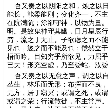
吾又奏之以阴阳之和，烛之以
能长，能柔能刚；变化齐一，不
在阬满阬；涂卻守神，以物为量
明。是故鬼神守其幽，日月星辰
穷，流之于无止。子欲虑之而不
见也，逐之而不能及也；傥然立
梧而吟。目知穷乎所欲见，力屈
已夫！形充空虚，乃至委蛇。
吾又奏之以无怠之声，调之以
丛生，林乐而无形；布挥而不曳
无方，居于窈冥；或谓之死，或
或谓之荣；行流散徙，不主常声