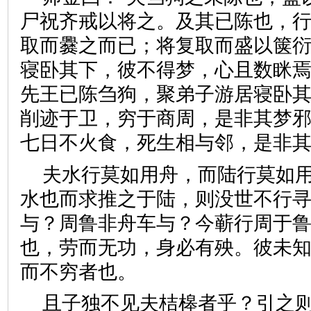
尸祝齐戒以将之。及其已陈也，
取而爨之而已；将复取而盛以箧
寝卧其下，彼不得梦，心且数眯
先王已陈刍狗，聚弟子游居寝卧
削迹于卫，穷于商周，是非其梦
七日不火食，死生相与邻，是
夫水行莫如用舟，而陆行莫如
水也而求推之于陆，则没世不行
与？周鲁非舟车与？今蕲行周于
也，劳而无功，身必有殃。彼未
而不穷者也。
且子独不见夫桔槔者乎？引之