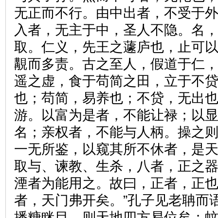
无正而不行。由中出者，不受于
入者，无主于中，圣人不隐。名
取。仁义，先王之蘧庐也，止可
覯而多责。古之至人，假道于仁
遥之虚，食于苟简之田，立于不
也；苟简，易养也；不贷，无出
游。以富为是者，不能让禄；以
名；亲权者，不能与人柄。操之
一无所鉴，以窥其所不休者，是
取与、谏教、生杀，八者，正之
湮者为能用之。故曰，正者，正
者，天门弗开矣。”孔子见老聃而
播糖眯目，则天地四方易位矣；