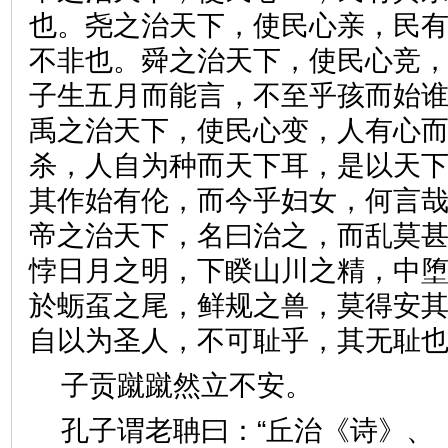
也。尧之治天下，使民心亲，民
不非也。舜之治天下，使民心竞
子生五月而能言，不至乎孩而始
禹之治天下，使民心变，人有心
杀，人自为种而天下耳，是以天
其作始有伦，而今乎妇女，何言
帝之治天下，名曰治之，而乱莫
悖日月之明，下睽山川之精，中
於蛎虿之尾，鲜规之兽，莫得安
自以为圣人，不可耻乎，其无
子贡蹴蹴然立不安。
孔子谓老聃曰：“丘治《诗》、