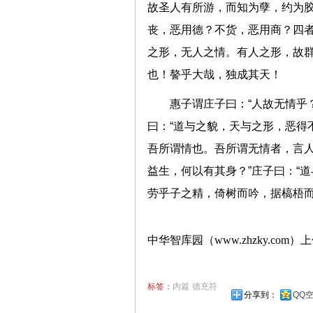
故圣人有所游，而知为孽，约为
丧，恶用德？不货，恶用商？四
之形，无人之情。有人之形，故
也！謷乎大哉，独成其天！
惠子谓庄子曰：“人故无情乎？
曰：“道与之貌，天与之形，恶得不
吾所谓情也。吾所谓无情者，言人
益生，何以有其身？”庄子曰：“
劳乎子之精，倚树而吟，据槁梧而
中华智库园（www.zhzky.com）
标签：
内篇
德充符
分享到：
QQ