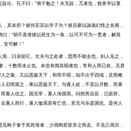
无趾出。孔子曰：“弟子勉之！夫无趾，兀者也，犹务学以复
！”
人，其未邪？彼何宾宾以学子为？彼且蕲以諔诡幻怪之名闻，
聃曰：“胡不直使彼以死生为一条，以可不可为一贯者，解其
刑之，安可解！”
人焉，曰哀骀它。丈夫与之处者，思而不能去也。妇人见之，
’者，十数而未止也。未尝有闻其唱者也，常和人而已矣。无君
望人之腹。又以恶骇天下，和而不唱，知不出乎四域，且而雌
寡人召而观之，果以恶骇天下。与寡人处，不至以月数，而寡
，而寡人信之。国无宰，寡人传国焉。闷然而后应，氾若辞。
，去寡人而行，寡人恤焉若有亡也，若无与乐是国也。是何人
适见豘子食于其死母者，少焉眴若皆弃之而走。不见己焉尔，