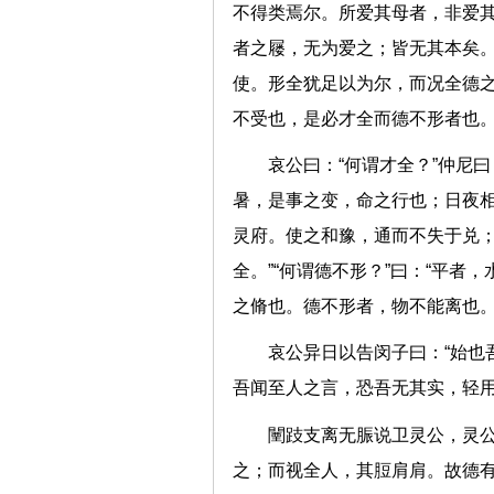
不得类焉尔。所爱其母者，非爱
者之屦，无为爱之；皆无其本矣
使。形全犹足以为尔，而况全德
不受也，是必才全而德不形者
哀公曰：“何谓才全？”仲尼
暑，是事之变，命之行也；日夜
灵府。使之和豫，通而不失于兑
全。”“何谓德不形？”曰：“平
之脩也。德不形者，物不能离
哀公异日以告闵子曰：“始也
吾闻至人之言，恐吾无其实，轻
闉跂支离无脤说卫灵公，灵
之；而视全人，其脰肩肩。故德