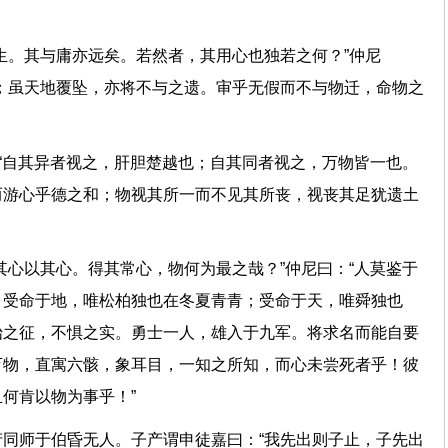
生。其与庸亦远矣。若然者，其用心也独若之何？”仲尼
；虽天地覆坠，亦将不与之遗。审乎无假而不与物迁，命物之
：“自其异者视之，肝胆楚越也；自其同者视之，万物皆一也。
而游心乎德之和；物视其所一而不见其所丧，视丧其足犹遗土
其心以其心。得其常心，物何为最之哉？”仲尼曰：“人莫鉴于
。受命于地，唯松柏独也在冬夏青青；受命于天，唯舜独也
始之征，不惧之实。勇士一人，雄入于九军。将求名而能自要
万物，直寓六骸，象耳目，一知之所知，而心未尝死者乎！彼
彼且何肯以物为事乎！”
同师于伯昏无人。子产谓申徒嘉曰：“我先出则子止，子先出