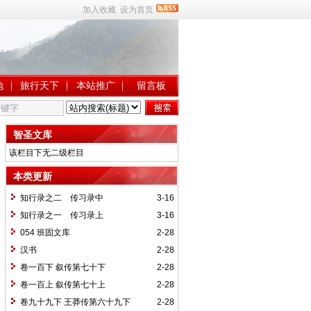
加入收藏
设为首页
地
旅行天下
本站推广
留言板
智圣文库
该栏目下无二级栏目
本类更新
知行录之二 传习录中
3-16
知行录之一 传习录上
3-16
054 班固文库
2-28
汉书
2-28
卷一百下 叙传第七十下
2-28
卷一百上 叙传第七十上
2-28
卷九十九下 王莽传第六十九下
2-28