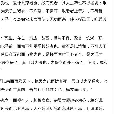
其形也，爱使其形者也。战而死者，其人之葬也不以翣资；刖
。为天子之诸御，不爪翦，不穿耳；取妻者止于外，不得复
之人乎！今哀骀它未言而信，无功而亲，使人授己国，唯恐其
也。”
曰：“死生、存亡，穷达、贫富，贤与不肖、毁誉，饥渴、寒
相代乎前，而知不能规乎其始者也。故不足以滑和，不可入于
；使日夜无郤而与物为春，是接而生时于心者也。是之谓才
者，水停之盛也。其可以为法也，内保之而外不荡也。德者，成和
也。”
吾以南面而君天下，执民之纪而忧其死，吾自以为至通矣。今
用吾身而亡其国。吾与孔丘非君臣也，德友而已矣。”
公说之；而视全人，其脰肩肩。瓮甖大癭说齐桓公，桓公说
有所长而形有所忘，人不忘其所忘而忘其所不忘，此谓诚忘。