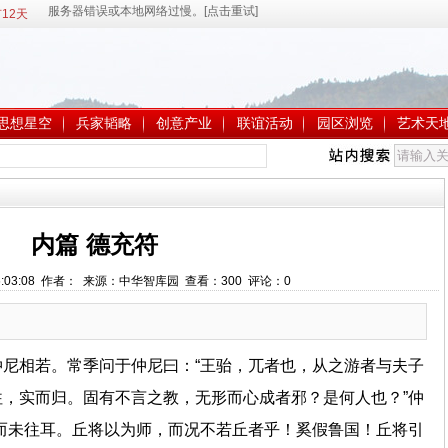
12天
思想星空
兵家韬略
创意产业
联谊活动
园区浏览
艺术天
内篇 德充符
 16:03:08 作者： 来源：中华智库园 查看：
300
评论：
0
尼相若。常季问于仲尼曰：“王骀，兀者也，从之游者与夫子
，实而归。固有不言之教，无形而心成者邪？是何人也？”仲
而未往耳。丘将以为师，而况不若丘者乎！奚假鲁国！丘将引