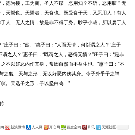
胶，德为接，工为商。圣人不谋，恶用知？不斫，恶用胶？无
者，天鬻也。天鬻者，天食也。既受食于天，又恶用人！有人
群于人，无人之情，故是非不得于身。眇乎小哉，所以属于人
”庄子曰：“然。”惠子曰：“人而无情，何以谓之人？”庄子
谓之人？”惠子曰：“既谓之人，恶得无情？”庄子曰：“是非
之不以好恶内伤其身，常因自然而不益生也。”惠子曰：“不
道与之貌，天与之形，无以好恶内伤其身。今子外乎子之神，
瞑。天选子之形，子以坚白鸣！”
上传
空间
新浪微博
人人网
开心网
百度空间
和讯
天涯社区