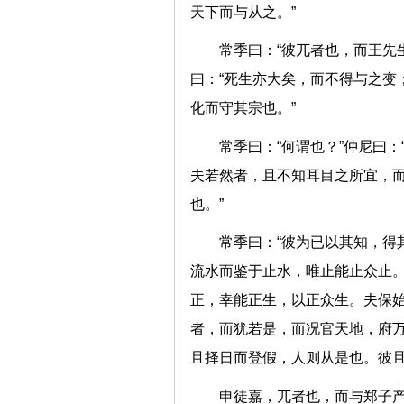
天下而与从之。”
常季曰：“彼兀者也，而王先
曰：“死生亦大矣，而不得与之变
化而守其宗也。”
常季曰：“何谓也？”仲尼曰
夫若然者，且不知耳目之所宜，
也。”
常季曰：“彼为已以其知，得
流水而鉴于止水，唯止能止众止
正，幸能正生，以正众生。夫保
者，而犹若是，而况官天地，府
且择日而登假，人则从是也。
申徒嘉，兀者也，而与郑子产