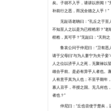
矣。子胡不入乎，请讲以所闻！”
补前行之恶，而况全德之人乎
无趾语老聃曰：“孔丘之于至
不知至人之以是为已桎梏邪？”老
桎梏，其可乎？”无趾曰：“天
鲁哀公问于仲尼曰：“卫有恶
请于父母曰‘与为人妻宁为夫子妾
人之位以济乎人之死，无聚禄以
雄合乎前。是必有异乎人者也。
人有意乎其为人也；不至乎期年
寡人丑乎，卒授之国。无几何也
者也？”
仲尼曰：“丘也尝使于楚矣，