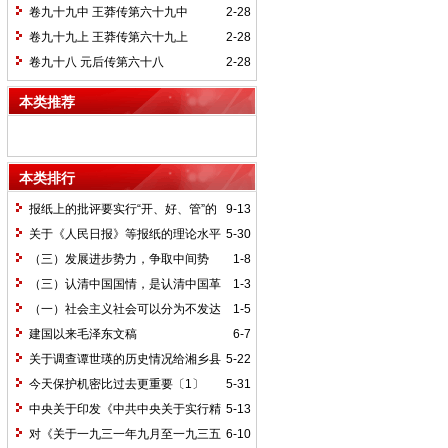
卷九十九中 王莽传第六十九中
2-28
卷九十九上 王莽传第六十九上
2-28
卷九十八 元后传第六十八
2-28
本类推荐
本类排行
报纸上的批评要实行“开、好、管”的
9-13
方针*
关于《人民日报》等报纸的理论水平
5-30
的批语〔1〕
（三）发展进步势力，争取中间势
1-8
力，孤立顽固势力
（三）认清中国国情，是认清中国革
1-3
命一切问题的基本依据
（一）社会主义社会可以分为不发达
1-5
和比较发达两个阶段
建国以来毛泽东文稿
6-7
关于调查谭世瑛的历史情况给湘乡县
5-22
委的信和给谭世瑛的复信
今天保护机密比过去更重要〔1〕
5-31
中央关于印发《中共中央关于实行精
5-13
兵简政、增产节约、反对贪污、反对浪费
对《关于一九三一年九月至一九三五
6-10