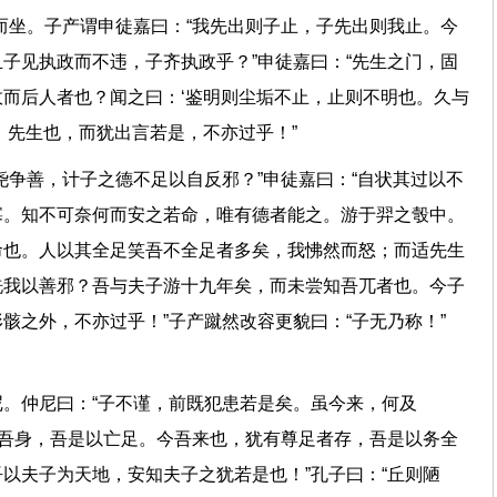
而坐。子产谓申徒嘉曰：“我先出则子止，子先出则我止。今
子见执政而不违，子齐执政乎？”申徒嘉曰：“先生之门，固
而后人者也？闻之曰：‘鉴明则尘垢不止，止则不明也。久与
者，先生也，而犹出言若是，不亦过乎！”
尧争善，计子之德不足以自反邪？”申徒嘉曰：“自状其过以不
寡。知不可奈何而安之若命，唯有德者能之。游于羿之彀中。
命也。人以其全足笑吾不全足者多矣，我怫然而怒；而适先生
洗我以善邪？吾与夫子游十九年矣，而未尝知吾兀者也。今子
骸之外，不亦过乎！”子产蹴然改容更貌曰：“子无乃称！”
。仲尼曰：“子不谨，前既犯患若是矣。虽今来，何及
用吾身，吾是以亡足。今吾来也，犹有尊足者存，吾是以务全
以夫子为天地，安知夫子之犹若是也！”孔子曰：“丘则陋