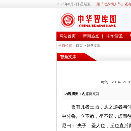
2026年8月7日 星期五
距『七夕情人节』还有
网站首页
新闻热点
中华智圣
当前位置：
首页
>
智圣文库
智圣文库
时间：2014-1-9
内容摘要：
内篇德充符
鲁有兀者王骀，从之游者与仲
中分鲁。立不教，坐不议，虚而往
尼曰：“夫子，圣人也，丘也直后