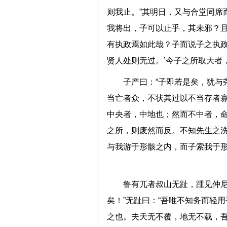
则我止。”其明日，又与合堂同席
我将出，子可以止乎，其未邪？且
有执政焉如此哉？子而说子之执政
贤人处则无过。’今子之所取大
子产曰：“子即若是矣，犹与
当亡者众，不状其过以不当存者
中央者，中地也；然而不中者，
之所，则废然而反。不知先生之
与我游于形骸之内，而子索我于形
鲁有兀者叔山无趾，踵见仲尼
矣！”无趾曰：“吾唯不知务而轻
之也。夫天无不覆，地无不载，吾