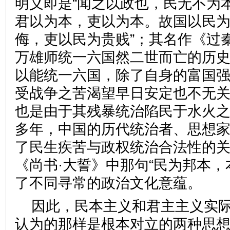
明义即是“闻之以政也，民无不为本
君以为本，吏以为本。故国以民
侮，吏以民为贵贱”；其名作《过
万雄师统一六国然二世而亡的历
以能统一六国，除了自身的富国
受战争之苦渴望早日安定也不无
也是由于其残暴统治陷民于水火
多年，中国的历代统治者、思想
了民生疾苦与政权统治合法性的
《尚书·大誓》中那句“民为邦本，
了不同寻常的政治文化意蕴
因此，民本主义和君主主义实
认为的那样是根本对立的两种思