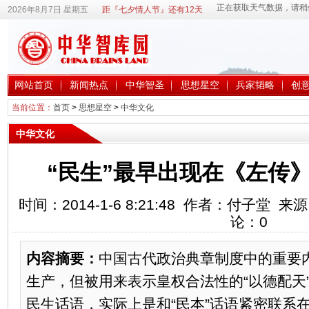
2026年8月7日 星期五
距『七夕情人节』还有12天
网站首页
新闻热点
中华智圣
思想星空
兵家韬略
创
当前位置：
首页
>
思想星空
>
中华文化
中华文化
“民生”最早出现在《左传
时间：2014-1-6 8:21:48 作者：付子堂
论：
0
内容摘要：
中国古代政治典章制度中的重要内
生产，但被用来表示皇权合法性的“以德配天
民生话语，实际上是和“民本”话语紧密联系