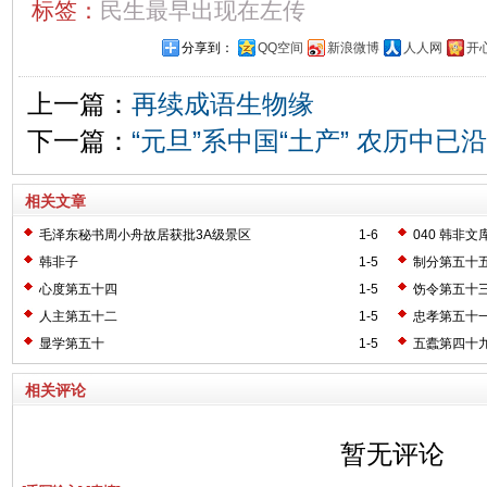
标签：
民生最早出现在左传
分享到：
QQ空间
新浪微博
人人网
开
上一篇：
再续成语生物缘
下一篇：
“元旦”系中国“土产” 农历中已沿
相关文章
毛泽东秘书周小舟故居获批3A级景区
1-6
040 韩非文
韩非子
1-5
制分第五十
心度第五十四
1-5
饬令第五十
人主第五十二
1-5
忠孝第五十
显学第五十
1-5
五蠹第四十
相关评论
暂无评论