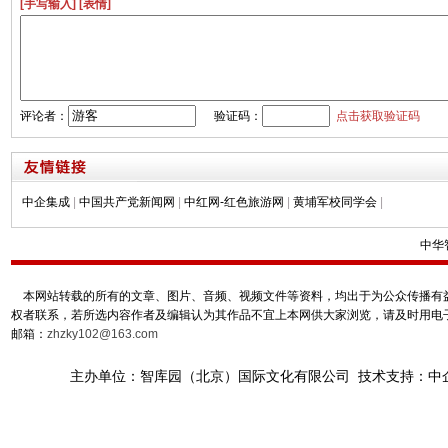
[手写输入]
[表情]
评论者：
验证码：
点击获取验证码
中企集成
|
中国共产党新闻网
|
中红网-红色旅游网
|
黄埔军校同学会
|
中华
本网站转载的所有的文章、图片、音频、视频文件等资料，均出于为公众传播有益
权者联系，若所选内容作者及编辑认为其作品不宜上本网供大家浏览，请及时用电
邮箱：
zhzky102@163.com
主办单位：智库园（北京）国际文化有限公司 技术支持：中