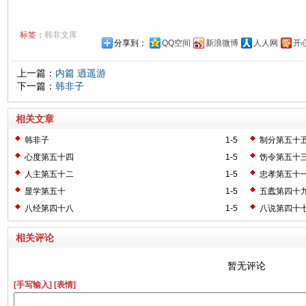
标签：
韩非文库
分享到：
QQ空间
新浪微博
人人网
开
上一篇：
内篇 逍遥游
下一篇：
韩非子
相关文章
韩非子
1-5
制分第五十
心度第五十四
1-5
饬令第五十
人主第五十二
1-5
忠孝第五十
显学第五十
1-5
五蠹第四十
八经第四十八
1-5
八说第四十
相关评论
暂无评论
[手写输入]
[表情]