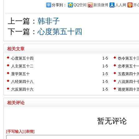
分享到：
QQ空间
新浪微博
人人网
开
上一篇：
韩非子
下一篇：
心度第五十四
相关文章
心度第五十四
1-5
饬令第五十
人主第五十二
1-5
忠孝第五十
显学第五十
1-5
五蠹第四十
八经第四十八
1-5
八说第四十
六反第四十六
1-5
诡使第四十
相关评论
暂无评论
[手写输入]
[表情]