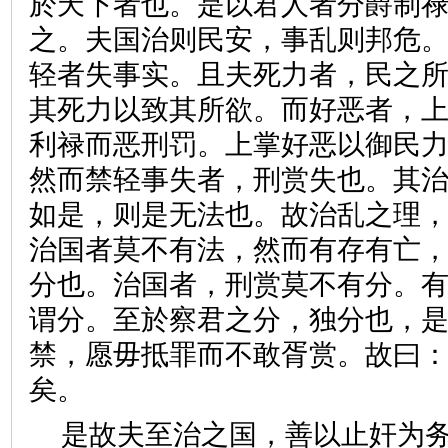
於天下者也。是以君人者分爵制
之。夫国治则民安，事乱则邦危
轻者失事实。且夫死力者，民之
其死力以致其所欲。而好恶者，
利禄而恶刑罚。上掌好恶以御民
然而禁轻事失者，刑赏失也。其
如是，则是无法也。故治乱之理
治国者莫不有法，然而有存有亡
分也。治国者，刑赏莫不有分。
谓分。至於察君之分，独分也，
禁，愿毋抵罪而不敢胥赏。故曰
矣。
是故夫至治之国，善以止奸为