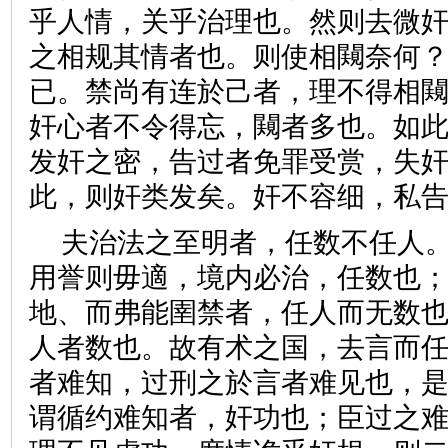
乎人情，关乎治理也。然则去微
之相规其情者也。则使相闚奈何
已。禁尚有连於己者，理不得相
奸心者不令得忘，闚者多也。如
发奸之密，告过者免罪受赏，失
此，则奸类发矣。奸不容细，
夫治法之至明者，任数不任人
用誉则毋適，境内必治，任数也
地、而弗能圉禁者，任人而无数
人者数也。故有术之国，去言而
者难知，过刑之於言者难见也，
谓循约难知者，奸功也；臣过之