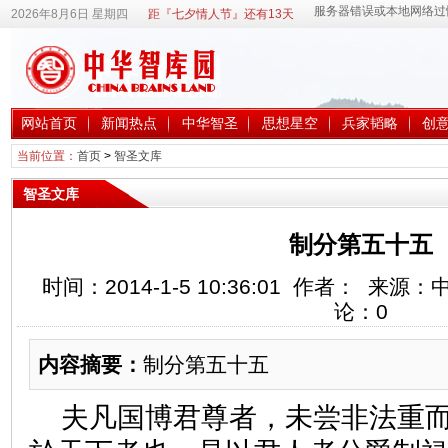
2026年8月6日 星期四
距『七夕情人节』还有13天
网站首页
新闻热点
中华智圣
思想星空
兵家韬略
创
当前位置：
首页
>
智圣文库
智圣文库
制分第五十五
时间：2014-1-5 10:36:01 作者： 来
论：
0
内容摘要：
制分第五十五
夫凡国博君尊者，未尝非法重