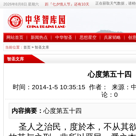
2026年8月8日 星期六
距『七夕情人节』还有10天
网站首页
新闻热点
中华智圣
思想星空
兵家韬略
创
当前位置：
首页
>
智圣文库
智圣文库
心度第五十四
时间：2014-1-5 10:35:15 作者： 来
论：
0
内容摘要：
心度第五十四
圣人之治民，度於本，不从其