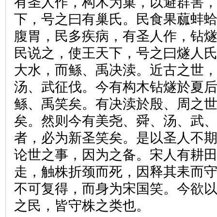
有圣人作，构木为巢，以避群害
下，号之曰有巢氏。民食果蓏蚌
腹胃，民多疾病，有圣人作，钻
民说之，使王天下，号之曰燧人
大水，而鲧、禹决渎。近古之世
汤、武征伐。今有构木钻燧於夏
鲧、禹笑矣。有决渎於殷、周之
矣。然则今有美尧、舜、汤、武
者，必为新圣笑矣。是以圣人不
论世之事，因为之备。宋人有耕
走，触株折颈而死，因释其耒而
不可复得，而身为宋国笑。今欲
之民，皆守株之类也。