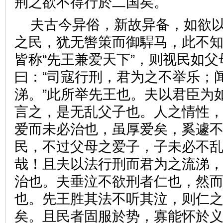
荆之欲不得行於二国矣。
夫古今异俗，新故异备，如欲
之民，犹无辔策而御駻马，此不
皆称“先王兼爱天下”，则视民如
曰：“司寇行刑，君为之不举乐；
涕。”此所举先王也。夫以君臣为
言之，是无乱父子也。人之情性
爱而未必治也，虽厚爱矣，奚遽
民，不过父母之爱子，子未必不
哉！且夫以法行刑而君为之流涕
治也。夫垂泣不欲刑者仁也，然
也。先王胜其法不听其泣，则仁
矣。且民者固服於势，寡能怀於