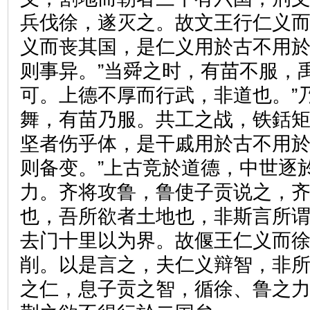
兵伐徐，遂灭之。故文王行仁义
义而丧其国，是仁义用於古不用於
则事异。”当舜之时，有苗不服，
可。上德不厚而行武，非道也。”
舞，有苗乃服。共工之战，铁銛
坚者伤乎体，是干戚用於古不用於
则备变。”上古竞於道德，中世逐
力。齐将攻鲁，鲁使子贡说之，齐
也，吾所欲者土地也，非斯言所谓
去门十里以为界。故偃王仁义而
削。以是言之，夫仁义辩智，非
之仁，息子贡之智，循徐、鲁之