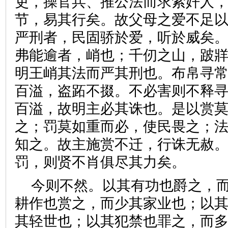
吏，操官兵、推公法而求索奸人
节，易其行矣。故父母之爱不足
严刑者，民固骄於爱，听於威矣
弗能逾者，峭也；千仞之山，跛
明王峭其法而严其刑也。布帛寻
百溢，盗跖不掇。不必害则不释
百溢，故明主必其诛也。是以赏
之；罚莫如重而必，使民畏之；
知之。故主施赏不迁，行诛无赦
罚，则贤不肖俱尽其力矣。
今则不然。以其有功也爵之，
耕作也赏之，而少其家业也；以
其轻世也；以其犯禁也罪之，而