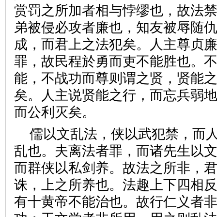
赏罚之所加者相与悖缪也，故法
弟被侵必攻者廉也，知友被辱随
成，而君上之法犯矣。人主尊贞
罪，故民程於勇而吏不能胜也。
能，不战功而尊则谓之贤，贤能
矣。人主说贤能之行，而忘兵弱
而公利灭矣。
儒以文乱法，侠以武犯禁，而
乱也。夫离法者罪，而诸先生以
而群侠以私剑养。故法之所非，
诛，上之所养也。法趣上下四相
有十黄帝不能治也。故行仁义者