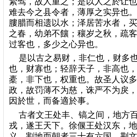
絜驾，故人重之；是以人之於让
难去今之县令者，薄厚之实异也
膢腊而相遗以水；泽居苦水者，
之春，幼弟不饟；穰岁之秋，疏
过客也，多少之心异也。
是以古之易财，非仁也，财多
也，财寡也；轻辞天子，非高也
橐，非下也，权重也。故圣人议
政，故罚薄不为慈，诛严不为戾
因於世，而备適於事。
古者文王处丰、镐之间，地方
戎，遂王天下。徐偃王处汉东，
义，割地而朝者三十有六国，荆