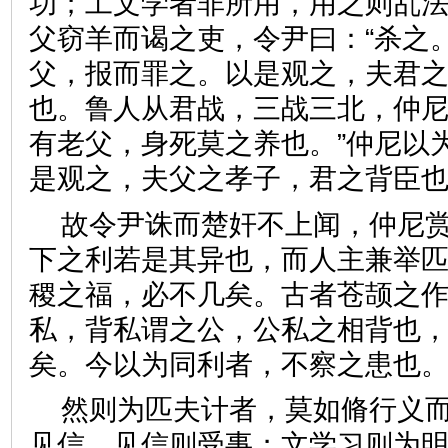
功；工文学者非所用，用之则乱
父窃羊而谒之吏，令尹曰：“杀之
父，报而罪之。以是观之，夫君
也。鲁人从君战，三战三北，仲尼
有老父，身死莫之养也。”仲尼以
是观之，夫父之孝子，君之背
故令尹诛而楚奸不上闻，仲尼
下之利若是其异也，而人主兼举
稷之福，必不几矣。古者苍颉之
私，背私谓之公，公私之相背也
矣。今以为同利者，不察之患
然则为匹夫计者，莫如脩行义
见信，见信则受事；文学习则为