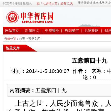
2026年8月8日 星期六
距『七夕情人节』还有11天
网站首页
新闻热点
中华智圣
思想星空
兵家韬略
创
当前位置：
首页
>
智圣文库
智圣文库
五蠹第四十九
时间：2014-1-5 10:30:07 作者： 来
论：
0
内容摘要：
五蠹第四十九
上古之世，人民少而禽兽众，