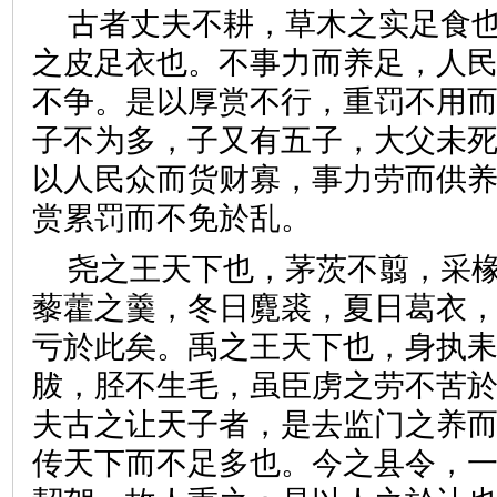
古者丈夫不耕，草木之实足食
之皮足衣也。不事力而养足，人
不争。是以厚赏不行，重罚不用
子不为多，子又有五子，大父未
以人民众而货财寡，事力劳而供
赏累罚而不免於乱。
尧之王天下也，茅茨不翦，采
藜藿之羹，冬日麑裘，夏日葛衣
亏於此矣。禹之王天下也，身执
胈，胫不生毛，虽臣虏之劳不苦
夫古之让天子者，是去监门之养
传天下而不足多也。今之县令，