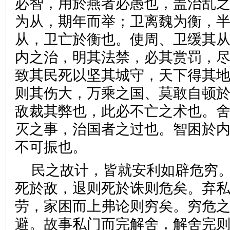
必智，用於燕者必愚也，盖治乱
为从，期年而举；卫离魏为衡，
从，卫亡於衡也。使周、卫缓其
内之治，明其法禁，必其赏罚，
致其民死以坚其城守，天下得其
则其伤大，万乘之国、莫敢自顿
敌裁其弊也，此必不亡之术也。
灭之事，治国者之过也。智困於
不可振也。
民之故计，皆就安利如辟危穷
死於敌，退则死於诛则危矣。弃
劳，家困而上弗论则穷矣。穷危
避。故事私门而完解舍，解舍完