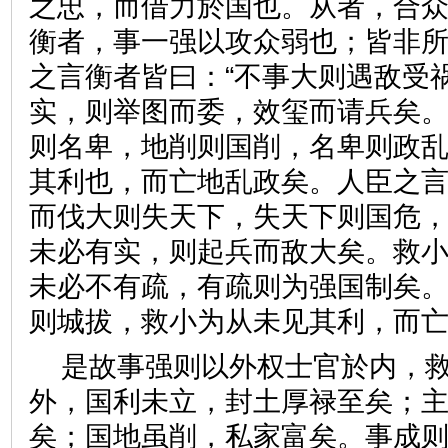
之忠，而借力於国也。从者，合
衡者，事一强以攻众弱也；皆非
之言衡者皆曰：“不事大则遇敌受
实，则举图而委，效玺而请兵矣
则名卑，地削则国削，名卑则政
其利也，而亡地乱政矣。人臣之言
而伐大则失天下，失天下则国危，
未必有实，则起兵而敌大矣。救
未必不有疏，有疏则为强国制矣
则城拔，救小为从未见其利，
是故事强则以外权士官於内，
外，国利未立，封土厚禄至矣；
矣；国地虽削，私家富矣。事成