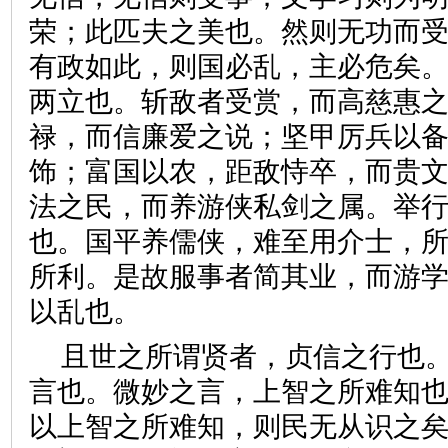
荣；此匹夫之美也。然则无功而
有政如此，则国必乱，主必危矣
两立也。斩敌者受赏，而高慈惠
禄，而信廉爱之说；坚甲厉兵以
饰；富国以农，距敌恃卒，而贵
法之民，而养游侠私剑之属。举
也。国平养儒侠，难至用介士，
所利。是故服事者简其业，而游
以乱也。
且世之所谓贤者，贞信之行也
言也。微妙之言，上智之所难知
以上智之所难知，则民无从识之