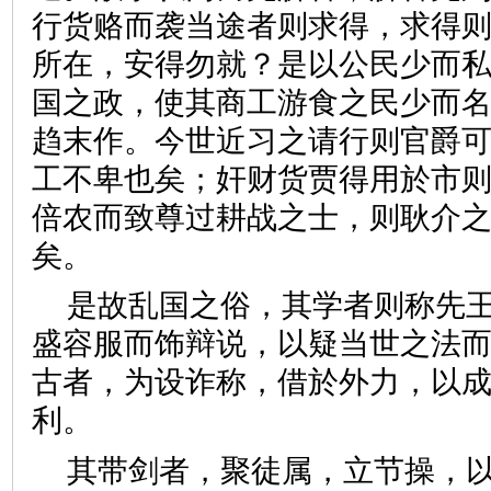
行货赂而袭当途者则求得，求得
所在，安得勿就？是以公民少而
国之政，使其商工游食之民少而
趋末作。今世近习之请行则官爵
工不卑也矣；奸财货贾得用於市
倍农而致尊过耕战之士，则耿介
矣。
是故乱国之俗，其学者则称先
盛容服而饰辩说，以疑当世之法
古者，为设诈称，借於外力，以
利。
其带剑者，聚徒属，立节操，