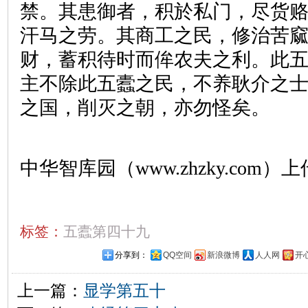
禁。其患御者，积於私门，尽货
汗马之劳。其商工之民，修治苦
财，蓄积待时而侔农夫之利。此
主不除此五蠹之民，不养耿介之
之国，削灭之朝，亦勿怪矣。
中华智库园（www.zhzky.com）上
标签：
五蠹第四十九
分享到：
QQ空间
新浪微博
人人网
开
上一篇：
显学第五十