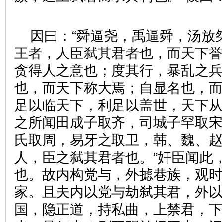
因曰：“舜逼尧，禹逼舜，汤放
王者，人臣弑其君者也，而天下
贪得人之意也；度其行，暴乱之
也，而天下称大焉；自显名也，
足以临天下，利足以盖世，天下从
之所闻田成子取齐，司城子罕取
氏取周，易牙之取卫，韩、魏、
人，臣之弑其君者也。”奸臣闻此
也。故内构党与，外摅巷族，观
家。且夫内以党与劫弑其君，外
国，隐正道，持私曲，上禁君，