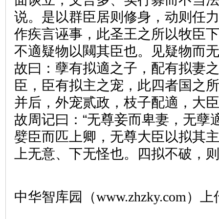
说。是以群臣居则修身，动则任
作疾言诬事，此圣王之所以牧臣
不適疑物以闚其臣也。见疑物而
故曰：孽有拟適之子，配有拟妻
臣，臣有拟主之宠，此四者国之
并后，外宠贰政，枝子配適，大
故周记曰：“无尊妾而卑妻，无孽
嬖臣而匹上卿，无尊大臣以拟其主
上无意、下无怪也。四拟不破，
中华智库园（www.zhzky.com）上