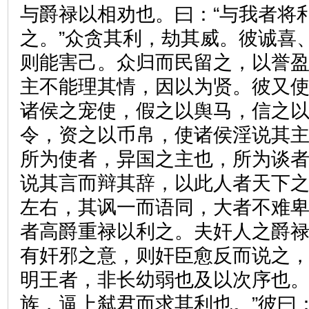
与爵禄以相劝也。曰：“与我者将
之。”众贪其利，劫其威。彼诚喜
则能害己。众归而民留之，以誉
主不能理其情，因以为贤。彼又
诸侯之宠使，假之以舆马，信之
令，资之以币帛，使诸侯淫说其
所为使者，异国之主也，所为谈
说其言而辩其辞，以此人者天下
左右，其讽一而语同，大者不难
者高爵重禄以利之。夫奸人之爵
有奸邪之意，则奸臣愈反而说之，
明王者，非长幼弱也及以次序也
族，逼上弑君而求其利也。”彼曰