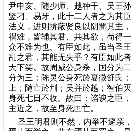
尹申亥、随少师、越种干、吴王
竖刁、易牙，此十二人者之为其
法义，进则揜蔽贤良以阴闇其主
祸难，皆辅其君、共其欲，苟得
众不难为也。有臣如此，虽当圣
乱之君，其能无失乎？有臣如此
天下笑。故周威公身杀，国分为
分为三；陈灵公身死於夏徵舒氏
上；随亡於荆；吴并於越；智伯
身死七日不收。故曰：谄谀之臣
主近之，故至身死国亡。
圣王明君则不然，内举不避亲