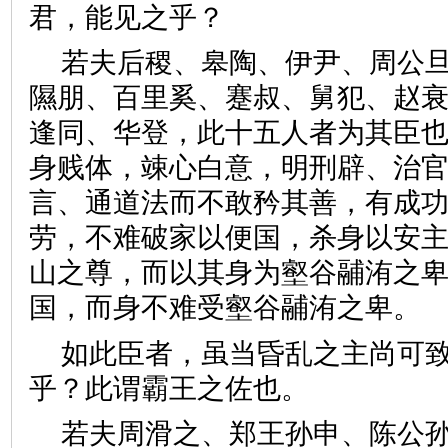
君，能见之乎？
若夫后稷、皋陶、伊尹、周公
隰朋、百里奚、蹇叔、舅犯、赵
逢同、华登，此十五人者为其臣
身贱体，竦心白意，明刑辟、治
言、通道法而不敢矜其善，有成
劳，不难破家以便国，杀身以安
山之尊，而以其身为壑谷鬴洧之
国，而身不难受壑谷鬴洧之
如此臣者，虽当昏乱之主尚可
乎？此谓霸王之佐也。
若夫周滑之、郑王孙申、陈公