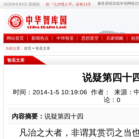
2026年8月6日 星期四
距『七夕情人节』还有13天
网站首页
新闻热点
中华智圣
思想星空
兵家韬略
创
当前位置：
首页
>
智圣文库
智圣文库
说疑第四十
时间：2014-1-5 10:19:06 作者： 来
论：
0
内容摘要：
说疑第四十四
凡治之大者，非谓其赏罚之当