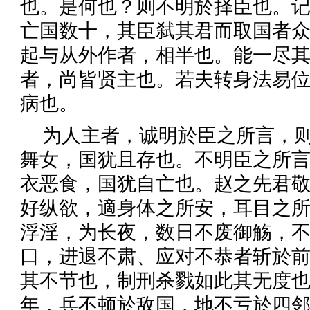
也。是何也？则不明於择臣也。记
亡国数十，其臣弑其君而取国者众
起与从外作者，相半也。能一尽
者，尚皆贤主也。若夫转身法易
病也。
为人主者，诚明於臣之所言，
舞女，国犹且存也。不明臣之所
衣恶食，国犹自亡也。赵之先君
好纵欲，適身体之所安，耳目之
浮淫，为长夜，数日不废御觞，
口，进退不肃、应对不恭者斩於
其不节也，制刑杀戮如此其无度
年，兵不顿於敌国，地不亏於四