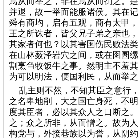
焉从而举之，非在焉从而罚之。
并退，故一举而能服诸侯。其在记
舜有商均，启有五观，商有太甲，
王之所诛者，皆父兄子弟之亲也
其家者何也？以其害国伤民败法
在山林薮泽岩穴之间，或在囹圄
割烹刍牧饭牛之事。然明主不羞
为可以明法，便国利民，从而
乱主则不然，不知其臣之意行
之名卑地削，大之国亡身死，不
度其臣者，必以其众人之口断之
之；众之所非，从而憎之。故为
构党与，外接巷族以为誉，从阴