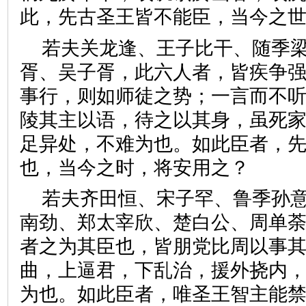
此，先古圣王皆不能臣，当今
若夫关龙逢、王子比干、随季
胥、吴子胥，此六人者，皆疾争
事行，则如师徒之势；一言而不
陵其主以语，待之以其身，虽死
足异处，不难为也。如此臣者，
也，当今之时，将安用之？
若夫齐田恒、宋子罕、鲁季孙
南劲、郑太宰欣、楚白公、周单
者之为其臣也，皆朋党比周以事
曲，上逼君，下乱治，援外挠内
为也。如此臣者，唯圣王智主能