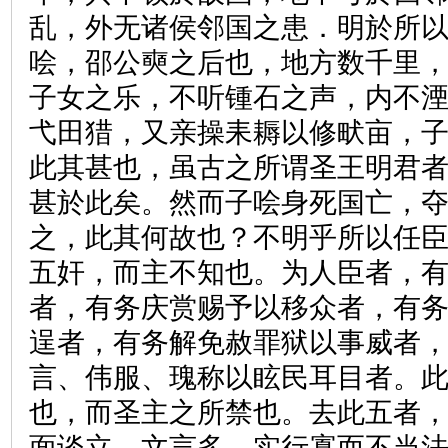
乱，外无诸侯邻国之患．明於所
哙，邵公奭之后也，地方数千里
子女之乐，不听锺石之声，内不
弋田猎，又亲操耒耨以修畎亩，
此其甚也，虽古之所谓圣王明君
甚於此矣。然而子哙身死国亡，
之，此其何故也？不明乎所以任
五奸，而主不知也。为人臣者，
者，有务庆赏赐予以移众者，有
逞者，有务解免赦罪狱以事威者
言、伟服、瑰称以眩民耳目者。
也，而圣主之所禁也。去此五者
面谈立，文言多、实行寡而不当