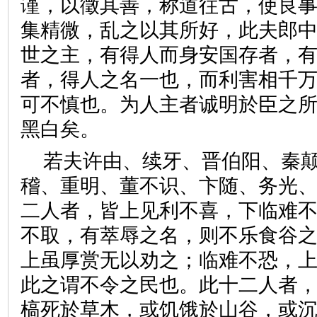
谨，以徵其善，称道往古，使良
集精微，乱之以其所好，此夫郎
世之主，有得人而身安国存者，
者，得人之名一也，而利害相千
可不慎也。为人主者诚明於臣之
黑白矣。
若夫许由、续牙、晋伯阳、秦
稽、重明、董不识、卞随、务光
二人者，皆上见利不喜，下临难
不取，有萃辱之名，则不乐食谷
上虽厚赏无以劝之；临难不恐，
此之谓不令之民也。此十二人者
槁死於草木，或饥饿於山谷，或