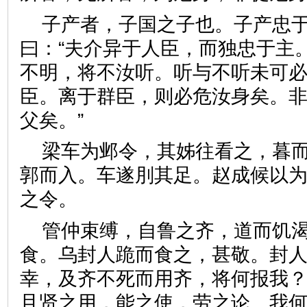
子产者，子国之子也。子产忠
曰：“夫介异于人臣，而独忠于主
不明，将不汝听。听与不听未可
臣。离于群臣，则必危汝身矣。
父矣。”
梁车为邺令，其姊往看之，暮
郭而入。车遂刖其足。赵成候以
之令。
管仲束缚，自鲁之齐，道而饥
食。乌封人跪而食之，甚敬。封人
幸，及齐不死而用齐，将何报我？
且贤之用，能之使，劳之论。我何