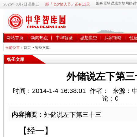
2026年8月7日 星期五
距『七夕情人节』还有11天
网站首页
新闻热点
中华智圣
思想星空
兵家韬略
创
当前位置：
首页
>
智圣文库
智圣文库
外储说左下第三
时间：2014-1-4 16:38:01 作者： 来
论：
0
内容摘要：
外储说左下第三十三
【经一】