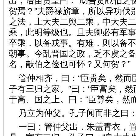
出，语苗贲皇曰：“助吾贺献伯之俭
贺焉？”夫爵禄旂章，所以异功伐
之法，上大夫二舆二乘，中大夫
乘，此明等级也。且夫卿必有军
卒乘，以备戎事。有难，则以备
朝事。今乱晋国之政，乏不虞之
名，献伯之俭也可怀？又何贺
管仲相齐，曰：“臣贵矣，然而臣
子有三归之家。”曰：“臣富矣，然
于高、国之上。曰：“臣尊矣，
乃立为仲父。孔子闻而非之曰
一曰：管仲父出，朱盖青衣，