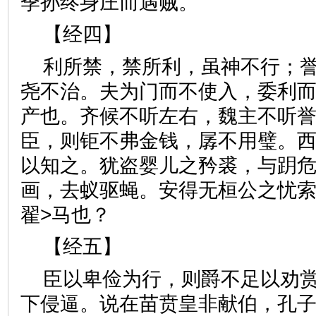
季孙终身庄而遇贼。
【经四】
利所禁，禁所利，虽神不行；
尧不治。夫为门而不使入，委利
产也。齐候不听左右，魏主不听
臣，则钜不弗金钱，孱不用璧。
以知之。犹盗婴儿之矜裘，与跀
画，去蚁驱蝇。安得无桓公之忧索
翟>马也？
【经五】
臣以卑俭为行，则爵不足以劝
下侵逼。说在苗贲皇非献伯，孔