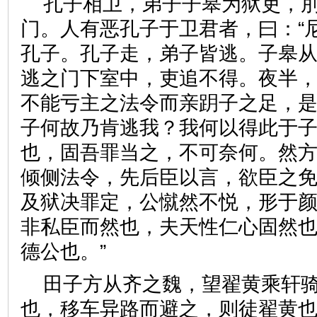
孔子相卫，弟子子皋为狱吏，
门。人有恶孔子于卫君者，曰：“
孔子。孔子走，弟子皆逃。子皋
逃之门下室中，吏追不得。夜半，
不能亏主之法令而亲跀子之足，
子何故乃肯逃我？我何以得此于子
也，固吾罪当之，不可奈何。然
倾侧法令，先后臣以言，欲臣之
及狱决罪定，公憱然不悦，形于
非私臣而然也，夫天性仁心固然
德公也。”
田子方从齐之魏，望翟黄乘轩
也，移车异路而避之，则徒翟黄也