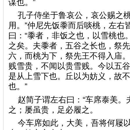
谋也。”
孔子侍坐于鲁哀公，哀公赐之桃
用。”仲尼先饭黍而后啖桃，左右
曰：“黍者，非饭之也，以雪桃也。
之矣。夫黍者，五谷之长也，祭
六，而桃为下，祭先王不得入庙
贱雪贵，不闻以贵雪贱。今以五
是从上雪下也。丘以为妨义，故
也。”
赵简子谓左右曰：“车席泰美。
之；屡虽贵，足必履之。
今车席如此，大美，吾将何屦