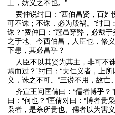
上，妨义之本也。”
费仲说纣曰：“西伯昌贤，百姓
可不诛；不诛，必为殷祸。”纣曰
诛？”费仲曰：“冠虽穿弊，必戴
之于地。今西伯昌，人臣也，修
下患，其必昌乎？
人臣不以其贤为其主，非可不
焉而过？”纣曰：“夫仁义者，上
义，诛之不可。”三说不用，
齐宣王问匡倩曰：“儒者博乎？”
曰：“何也？”匡倩对曰：“博者贵
枭者，是杀所贵也。儒者以为