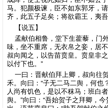
马。犯颜极谏，臣不如东郭牙，
齐，此五子足矣；将欲霸王，
【说五】
孟献伯相鲁，堂下生藿藜，门
味，坐不重席，无衣帛之妾，居
叔向闻之，以告苗贲皇。贲皇非之
以付下也。”
一曰：晋献伯拜上卿，叔向往
禾。向曰：“子无二马二舆，何也？
人尚有饥色，是以不秣马；班白
舆。”向曰：“吾始贺子之拜卿，今