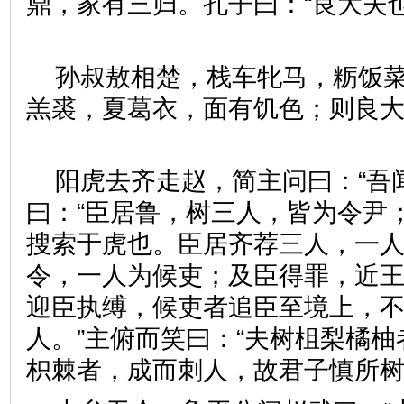
鼎，家有三归。孔子曰：“良大夫
孙叔敖相楚，栈车牝马，粝饭
羔裘，夏葛衣，面有饥色；则良
阳虎去齐走赵，简主问曰：“吾
曰：“臣居鲁，树三人，皆为令尹
搜索于虎也。臣居齐荐三人，一
令，一人为候吏；及臣得罪，近
迎臣执缚，候吏者追臣至境上，
人。”主俯而笑曰：“夫树柤梨橘
枳棘者，成而刺人，故君子慎