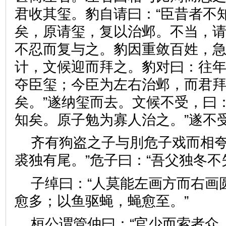
君收其玺。豹自请曰：“臣昔者不
矣，原请玺，复以治邺。不当，请
不忍而复与之。豹因重敛百姓，
计，文候迎而拜之。豹对曰：往
夺臣玺；今臣为左右治邺，而君
矣。”遂纳玺而去。文候不受，曰
知矣。原子勉为寡人治之。”
齐有狗盗之子与刖危子戏而相夸
裘独有尾。”危子曰：“吾父独
子绰曰：“人莫能左画方而右画
愈多；以鱼驱蝇，蝇愈至。”
桓公谓管仲曰：“官少而索者众