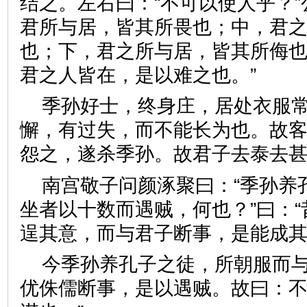
结之。左右曰：“不可以使人乎？”
君所与居，皆其所畏也；中，君
也；下，君之所与居，皆其所侮
君之人皆在，是以难之也。”
季孙好士，终身庄，居处衣服
懈，有过失，而不能长为也。故
怨之，遂杀季孙。故君子去泰
南宫敬子问颜涿聚曰：“季孙养
坐者以十数而遇贼，何也？”曰：
逞其意，而与君子断事，是能
今季孙养孔子之徒，所朝服而
优侏儒断事，是以遇贼。故曰：