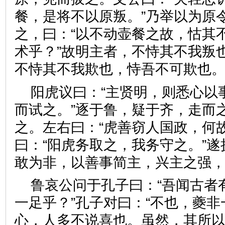
餐，是将不以原叛。”乃举以为原
之，曰：“以不动壶餐之故，怙其
术乎？”故明主者，不恃其不我叛
不恃其不我欺也，恃吾不可欺
阳虎议曰：“主贤明，则悉心以
而试之。”逐于鲁，疑于齐，走而
之。左右曰：“虎善窃人国政，何
曰：“阳虎务取之，我务守之。”
敢为非，以善事简主，兴主之
鲁哀公问于孔子曰：“吾闻古者
一足乎？”孔子对曰：“不也，夔
心，人多不说喜也。虽然，其所