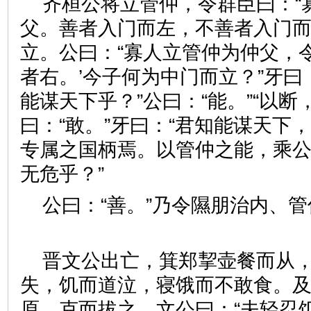
齐桓公将立管仲，令群臣曰：“
父。善者入门而左，不善者入门而
立。公曰：“寡人立管仲为仲父，
者右。’今子何为中门而立？”牙曰
能谋天下乎？”公曰：“能。”“以断
曰：“敢。”牙曰：“君知能谋天下
专属之国柄焉。以管仲之能，乘
无危乎？”
公曰：“善。”乃令隰朋治内
晋文公出亡，箕郑挈壶餐而从
失，饥而道泣，寝饿而不敢食。
原，克而拔之。文公曰：“夫轻忍