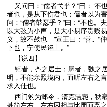
又问曰：“儒者弋乎？”曰：“不
者也，是从下伤君也；儒者以为害
问：“儒者鼓瑟乎？”曰：“不也。
以大弦为小声，是大小易序贵贱
义，故不鼓也。”宣王曰：“善。”
下也，宁使民谄上。”
【说四】
钜者，齐之居士；孱者，魏之
明，不能亲照境内，而听左右之
求入仕也。
西门豹为邺令，清克洁悫，秋
甚简左右。左右因相与比周而恶