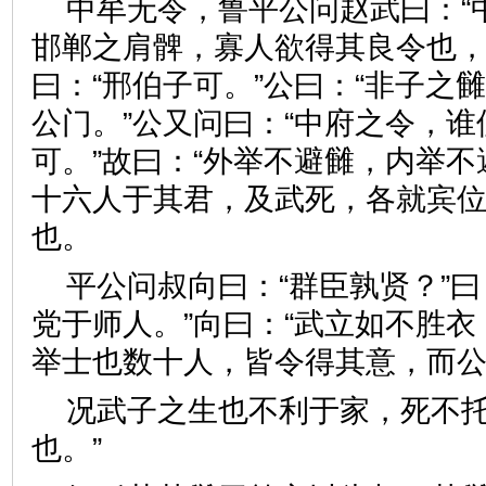
中牟无令，鲁平公问赵武曰：“
邯郸之肩髀，寡人欲得其良令也，
曰：“邢伯子可。”公曰：“非子之雠
公门。”公又问曰：“中府之令，谁
可。”故曰：“外举不避雠，内举不
十六人于其君，及武死，各就宾
也。
平公问叔向曰：“群臣孰贤？”曰
党于师人。”向曰：“武立如不胜
举士也数十人，皆令得其意，
况武子之生也不利于家，死不
也。”