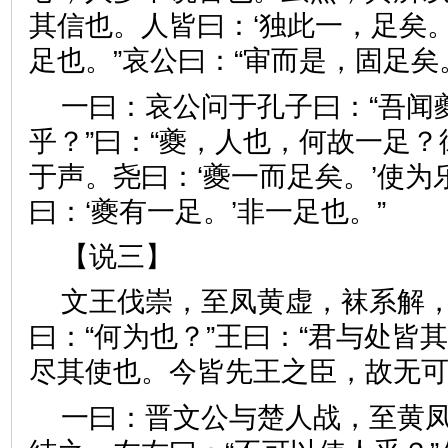
其信也。人皆曰：‘独此一，足矣
足也。”哀公曰：“审而是，固
一曰：哀公问于孔子曰：“吾闻
乎？”曰：“夔，人也，何故一足
于声。尧曰：‘夔一而足矣。’使为
曰：‘夔有一足。’非一足也。
【说三】
文王伐崇，至凤黄虚，袜系解
曰：“何为也？”王曰：“君与处皆
尽其使也。今皆先王之臣，故
一曰：晋文公与楚人战，至黄