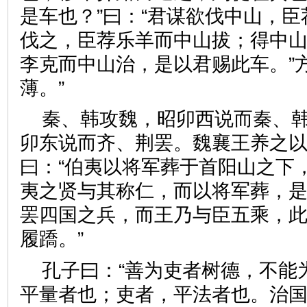
是车也？”曰：“君谋欲伐中山，
伐之，臣荐乐羊而中山拔；得中
李克而中山治，是以君赐此车。”
薄。”
秦、韩攻魏，昭卯西说而秦、
卯东说而齐、荆罢。魏襄王养之
曰：“伯夷以将军葬于首阳山之下
夷之贤与其称仁，而以将军葬，是
罢四国之兵，而王乃与臣五乘，
履蹻。”
孔子曰：“善为吏者树德，不能
平量者也；吏者，平法者也。治国