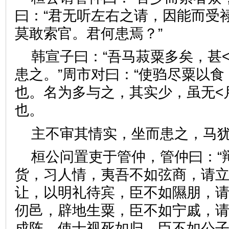
曰：“君无听左右之请，因能而受
莫敢索官。君何患焉？”
韩宣子曰：“吾马菽粟多矣，甚
患之。”周市对曰：“使驺尽粟以
也。名为多与之，其实少，虽无<
也。
主不审其情实，坐而患之，
桓公问置吏于管仲，管仲曰：“
货，习人情，夷吾不如弦商，请
让，以明礼待宾，臣不如隰朋，
仞邑，辟地生粟，臣不如宁戚，
成阵，使士视死如归，臣不如公