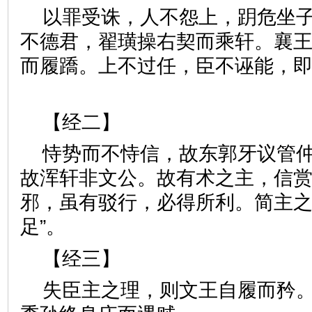
以罪受诛，人不怨上，跀危坐
不德君，翟璜操右契而乘轩。襄
而履蹻。上不过任，臣不诬能，
【经二】
恃势而不恃信，故东郭牙议管
故浑轩非文公。故有术之主，信
邪，虽有驳行，必得所利。简主之
足”。
【经三】
失臣主之理，则文王自履而矜