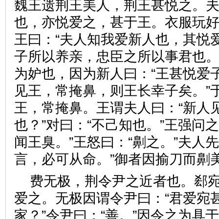
魏王遗荆王美人，荆王甚悦之。
也，亦悦爱之，甚于王。衣服玩
王曰：“夫人知我爱新人也，其悦
子所以养亲，忠臣之所以事君也。
为妒也，因为新人曰：“王甚悦爱
见王，常掩鼻，则王长幸子矣。”
王，常掩鼻。王谓夫人曰：“新人
也？”对曰：“不己知也。”王强问
闻王臭。”王怒曰：“劓之。”夫人
言，必可从命。”御者因揄刀
费无极，荆令尹之近者也。郄
爱之。无极因谓令尹曰：“君爱宛
家？”令尹曰：“善。”因令之为具