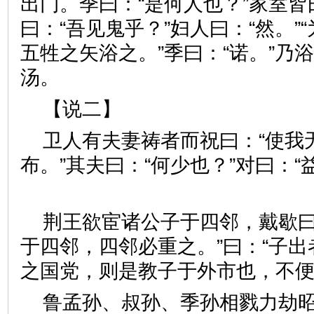
出门。季曰：“是何人也？”家室皆
曰：“吾见鬼乎？”妇人曰：“然。”“
五牲之矢浴之。”季曰：“诺。”乃
汤。
【说二】
卫人有夫妻祷者而祝曰：“使我
布。”其夫曰：“何少也？”对曰：“
荆王欲宦诸公子于四邻，戴歇曰：
于四邻，四邻必重之。”曰：“子
之国党，则是教子于外市也，
鲁孟孙、叔孙、季孙相戮力劫