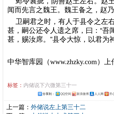
邺令襄疵，阴善赵王左右。赵
闻而先言之魏王。魏王备之，
卫嗣君之时，有人于县令之左
甚，嗣公还令人遗之席，曰：“吾
甚，赐汝席。”县令大惊，以君为
中华智库园（www.zhzky.com）上
标签：
内储说下六微第三十一
分享到：
QQ空间
新浪微博
人人网
开
上一篇：
外储说左上第三十二