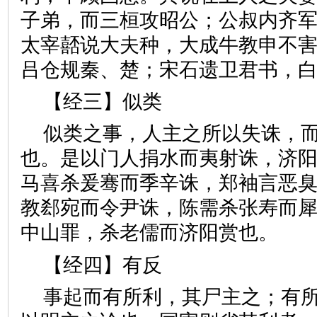
子弟，而三桓攻昭公；公叔内齐
太宰嚭说大夫种，大成牛教申不
吕仓规秦、楚；宋石遗卫君书
【经三】似类
似类之事，人主之所以失诛，
也。是以门人捐水而夷射诛，济
马喜杀爰骞而季辛诛，郑袖言恶
教郄宛而令尹诛，陈需杀张寿而
中山罪，杀老儒而济阳赏也
【经四】有反
事起而有所利，其尸主之；有