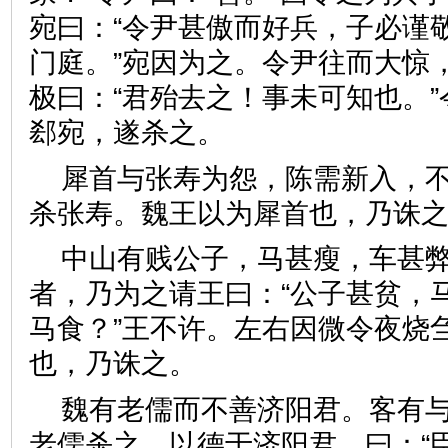
宛曰：“令尹甚傲而好兵，子必谨
门庭。”宛因为之。令尹往而大惊，
极曰：“君殆去之！事未可知也。
郄宛，遂杀之。
犀首与张寿为怨，陈需新入，
杀张寿。魏王以为犀首也，乃
中山有贱公子，马甚瘦，车甚
者，乃为之请王曰：“公子甚贫，
马食？”王不许。左右因微令夜烧
也，乃诛之。
魏有老儒而不善济阳君。客有
老儒杀之，以德于济阳君，曰：“