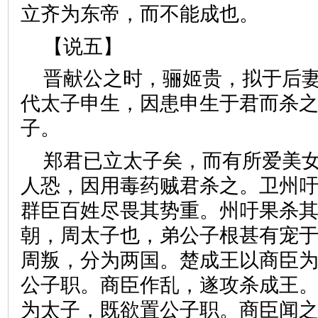
立齐为东帝，而不能成也。
【说五】
晋献公之时，骊姬贵，拟于后
代太子申生，因患申生于君而杀
子。
郑君已立太子矣，而有所爱美
人恐，因用毒药贼君杀之。卫州
群臣百姓尽畏其势重。州吁果杀
朝，周太子也，弟公子根甚有宠
周叛，分为两国。楚成王以商臣
公子职。商臣作乱，遂攻杀成王。
为太子，既欲置公子职。商臣闻