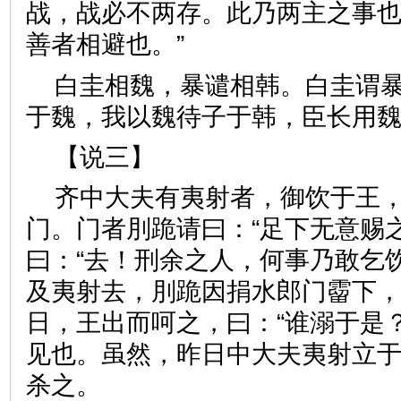
战，战必不两存。此乃两主之事
善者相避也。”
白圭相魏，暴谴相韩。白圭谓暴
于魏，我以魏待子于韩，臣长
【说三】
齐中大夫有夷射者，御饮于王
门。门者刖跪请曰：“足下无意赐
曰：“去！刑余之人，何事乃敢乞
及夷射去，刖跪因捐水郎门霤下
日，王出而呵之，曰：“谁溺于是？
见也。虽然，昨日中大夫夷射立于
杀之。