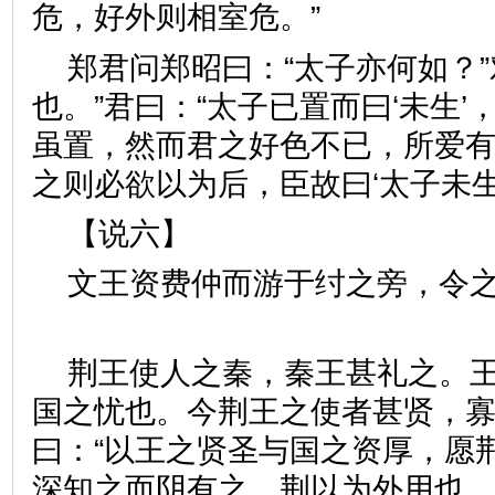
危，好外则相室危。”
郑君问郑昭曰：“太子亦何如？”
也。”君曰：“太子已置而曰‘未生’
虽置，然而君之好色不已，所爱
之则必欲以为后，臣故曰‘太子
【说六】
文王资费仲而游于纣之旁，令
荆王使人之秦，秦王甚礼之。王
国之忧也。今荆王之使者甚贤，寡
曰：“以王之贤圣与国之资厚，愿
深知之而阴有之。荆以为外用