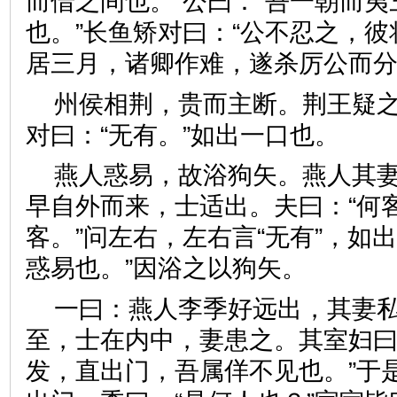
而借之间也。”公曰：“吾一朝而
也。”长鱼矫对曰：“公不忍之，彼
居三月，诸卿作难，遂杀厉公
州侯相荆，贵而主断。荆王疑
对曰：“无有。”如出一口也。
燕人惑易，故浴狗矢。燕人其
早自外而来，士适出。夫曰：“何客
客。”问左右，左右言“无有”，如
惑易也。”因浴之以狗矢。
一曰：燕人李季好远出，其妻
至，士在内中，妻患之。其室妇曰
发，直出门，吾属佯不见也。”于