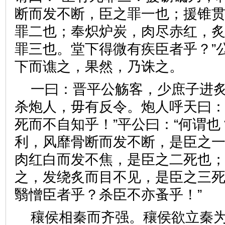
断而发不断，臣之罪一也；援锥
罪二也；奉炽炉炭，肉尽赤红，
罪三也。堂下得微有疾臣者乎？”公
下而谯之，果然，乃诛之。
一曰：晋平公觞客，少庶子进
杀炮人，毋有反令。炮人呼天曰：
死而不自知乎！”平公曰：“何谓也
利，风靡骨断而发不断，是臣之
肉红白而发不焦，是臣之二死也
之，发绕炙而目不见，是臣之三
翳憎臣者乎？杀臣不亦蚤乎！
穰侯相秦而齐强。穰侯欲立秦