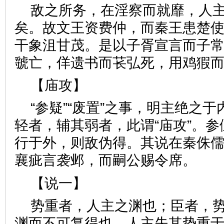
敌之所务，在淫察而就靡，人
矣。故文王资费仲，而秦王患楚
干象沮甘茂。是以子胥宣言而子
虢亡，佯遗书而苌弘死，用鸡
【庙攻】
“参疑”“废置”之事，明主绝之
轻者，辅其弱者，此谓“庙攻”。
行于外，则敌伪得。其说在秦侏
襄疵言袭邺，而嗣公赐令席
【说一】
势重者，人主之渊也；臣者，
渊而不可复得也，人主失其势重