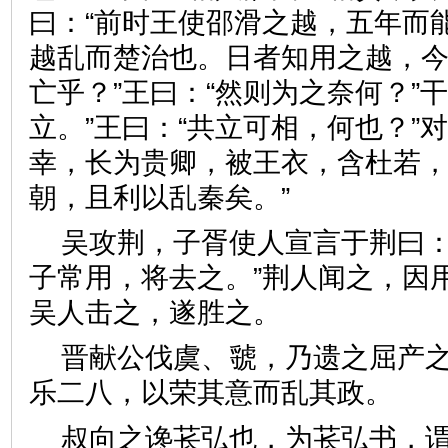
曰：“前时王使邵滑之越，五年而
越乱而楚治也。日者知用之越，
亡乎？”王曰：“然则为之奈何？”
立。”王曰：“共立可相，何也？”
幸，长为贵卿，被王衣，含杜若
朝，且利以乱秦矣。”
吴攻荆，子胥使人宣言于荆曰：
子常用，将去之。”荆人闻之，因
吴人击之，遂胜之。
晋献公伐虞、虢，乃遗之屈产
乐二八，以荣其意而乱其政
叔向之谗苌弘也，为苌弘书，谓