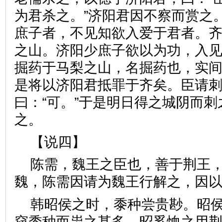
为君杀之。”济阳君因不察而赏之
庶子者，不见知欲入爱于君者。
之山。济阳少庶子欲以为功，入见
掘药于马梨之山，名掘药也，实
是将以济阳君抵罪于齐矣。臣请刺
曰：“可。”于是明日得之城阴而
之。
【说四】
陈需，魏王之臣也，善于荆王
魏，陈需因请为魏王行解之，
韩昭侯之时，黍种尝贵尠。昭
窃黍种而粜之甚多。昭奚恤之用