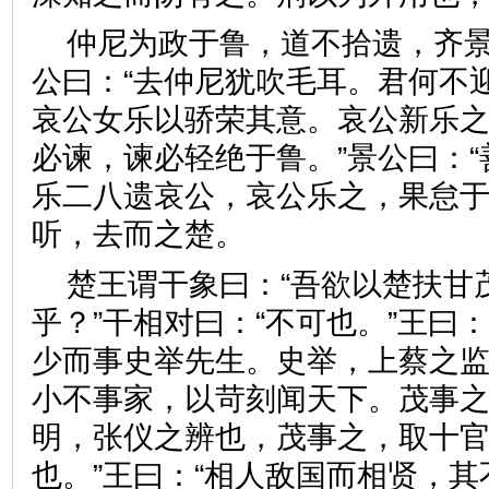
仲尼为政于鲁，道不拾遗，齐
公曰：“去仲尼犹吹毛耳。君何不
哀公女乐以骄荣其意。哀公新乐
必谏，谏必轻绝于鲁。”景公曰：“
乐二八遗哀公，哀公乐之，果怠
听，去而之楚。
楚王谓干象曰：“吾欲以楚扶甘
乎？”干相对曰：“不可也。”王曰：
少而事史举先生。史举，上蔡之
小不事家，以苛刻闻天下。茂事
明，张仪之辨也，茂事之，取十
也。”王曰：“相人敌国而相贤，其