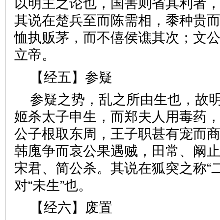
以明主之论也，国害则省其利者
其说在楚兵至而陈需相，黍种贵
恤执贩茅，而不僖侯谯其次；文
立帝。
【经五】参疑
参疑之势，乱之所由生也，故
姬杀太子申生，而郑夫人用毒药
公子根取东周，王子职甚有宠而
韩廆争而哀公果遇贼，田常、阚
宋君、简公杀。其说在狐突之称“
对“未生”也。
【经六】废置