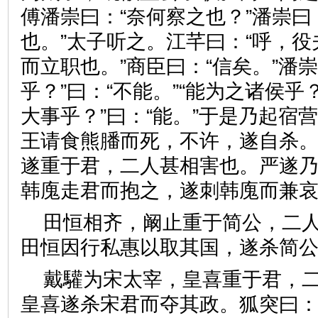
傅潘崇曰：“奈何察之也？”潘崇曰
也。”太子听之。江芊曰：“呼，
而立职也。”商臣曰：“信矣。”潘
乎？”曰：“不能。”“能为之诸侯乎？
大事乎？”曰：“能。”于是乃起宿
王请食熊膰而死，不许，遂自杀
遂重于君，二人甚相害也。严遂
韩廆走君而抱之，遂刺韩廆而
田恒相齐，阚止重于简公，二
田恒因行私惠以取其国，遂杀
戴驩为宋太宰，皇喜重于君，
皇喜遂杀宋君而夺其政。狐突曰：