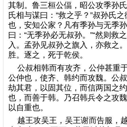
其制。鲁三桓公偪，昭公攻季孙
氏相与谋曰：“救之乎？”叔孙氏之
也，安知公家？凡有季孙与无季孙
曰：“无季孙必无叔孙。”“然则救
入。孟孙见叔孙之旗入，亦救之
胜。逐之，死于乾侯。
公叔相韩而有攻齐，公仲甚重
公仲也，使齐、韩约而攻魏。公
劫其君，以固其位，而信两国之
也，而善于韩。乃召韩兵令之攻
以自重也。
越王攻吴王，吴王谢而告服，