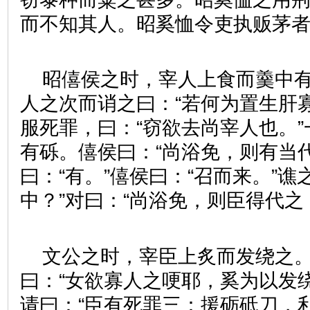
而不知其人。昭奚恤令吏执贩茅
昭僖侯之时，宰人上食而羹中
人之次而诮之曰：“若何为置生肝
服死罪，曰：“窃欲去尚宰人也。
有砾。僖侯曰：“尚浴免，则有当
曰：“有。”僖侯曰：“召而来。”谯
中？”对曰：“尚浴免，则臣得代之
文公之时，宰臣上炙而发绕之
曰：“女欲寡人之哽耶，奚为以发
请曰：“臣有死罪三：援砺砥刀，