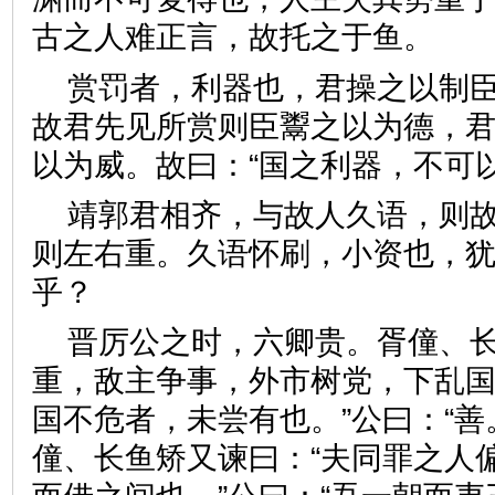
古之人难正言，故托之于鱼
赏罚者，利器也，君操之以制
故君先见所赏则臣鬻之以为德，
以为威。故曰：“国之利器，不
靖郭君相齐，与故人久语，则
则左右重。久语怀刷，小资也，
乎？
晋厉公之时，六卿贵。胥僮、长
重，敌主争事，外市树党，下乱
国不危者，未尝有也。”公曰：“善
僮、长鱼矫又谏曰：“夫同罪之人