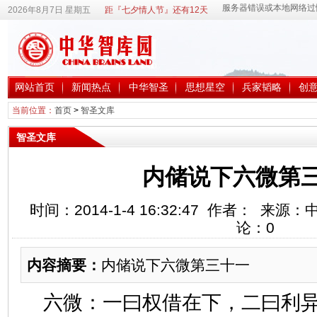
2026年8月7日 星期五
距『七夕情人节』还有12天
网站首页
新闻热点
中华智圣
思想星空
兵家韬略
创
当前位置：
首页
>
智圣文库
智圣文库
内储说下六微第
时间：2014-1-4 16:32:47 作者： 来
论：
0
内容摘要：
内储说下六微第三十一
六微：一曰权借在下，二曰利