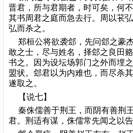
晋君，所与君期者，时可矣，何不
其书周君之庭而急去行。周以苌
弘而杀之。
郑桓公将欲袭郐，先问郐之豪
敢之士，尽与姓名，择郐之良田
书之。因为设坛场郭门之外而埋
盟状。郐君以为内难也，而尽杀
遂取之。
【说七】
秦侏儒善于荆王，而阴有善荆
君。荆适有谋，侏儒常先闻之