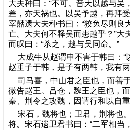
大夫种曰：“不可。昔天以越与吴
差，亦天祸也。以吴予越，再拜受
宰嚭遗大夫种书曰：“狡兔尽则良
亡。大夫何不释吴而患越乎？”大
而叹曰：“杀之，越与吴同命。
大成牛从赵谓申不害于韩曰：“
赵重子于韩，是子有两韩，我
司马喜，中山君之臣也，而善
微告赵王。吕仓，魏王之臣也，
秦、荆令之攻魏，因请行和以
宋石，魏将也；卫君，荆将也
将。宋石遗卫君书曰：“二军相当