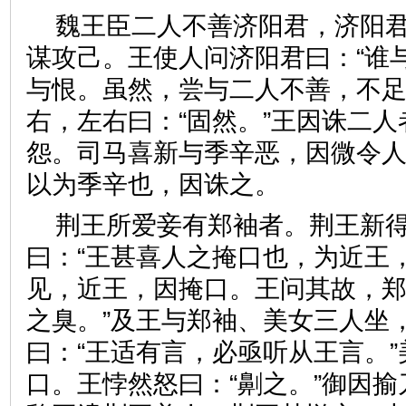
魏王臣二人不善济阳君，济阳
谋攻己。王使人问济阳君曰：“谁与
与恨。虽然，尝与二人不善，不足
右，左右曰：“固然。”王因诛二
怨。司马喜新与季辛恶，因微令
以为季辛也，因诛之。
荆王所爱妾有郑袖者。荆王新
曰：“王甚喜人之掩口也，为近王
见，近王，因掩口。王问其故，郑
之臭。”及王与郑袖、美女三人坐
曰：“王适有言，必亟听从王言。
口。王悖然怒曰：“劓之。”御因