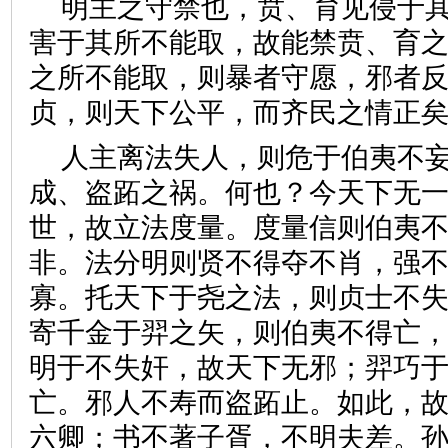
明主之守禁也，贲、育见侵于
害于其所不能取，故能禁贲、育
之所不能取，则暴者守愿，邪者
贞，则天下公平，而齐民之情
人主离法失人，则危于伯夷不
成、盗跖之祸。何也？今天下无
世，故立法度量。度量信则伯夷
非。法分明则贤不得夺不肖，强
寡。托天下于尧之法，则贞士不
寄千金于羿之矢，则伯夷不得亡
明于不失奸，故天下无邪；羿巧
亡。邪人不寿而盗跖止。如此，
六卿；书不著子胥，不明夫差。