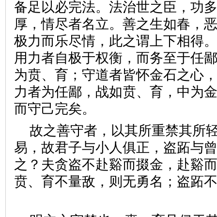
备足以必完法。法治世之臣，功
厚，情尽者名立。善之生如春，
极力而乐尽情，此之谓上下相得
用力者自极于权衡，而务至于任
为贲、育；守道者皆怀金石之心
力者为任鄙，战如贲、育，中为
而守己完矣。
故之善守者，以其所重禁其所
易，故君子与小人俱正，盗跖与
之？夫贪盗不赴谿而掇金，赴谿
贲、育不量敌，则无勇名；盗跖