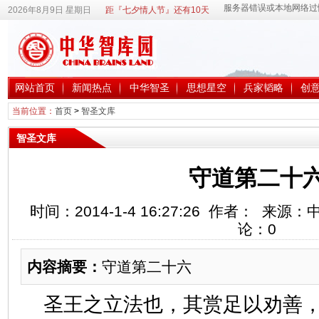
2026年8月9日 星期日
距『七夕情人节』还有10天
网站首页
新闻热点
中华智圣
思想星空
兵家韬略
创
当前位置：
首页
>
智圣文库
智圣文库
守道第二十
时间：2014-1-4 16:27:26 作者： 来
论：
0
内容摘要：
守道第二十六
圣王之立法也，其赏足以劝善