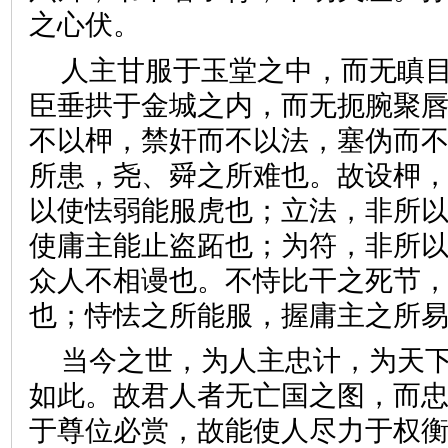
之心伏。
人主甘服于玉堂之中，而无瞋
臣垂拱于金城之内，而无扼腕聚
不以柙，禁奸而不以法，塞伪而
所患，尧、舜之所难也。故设柙
以使怯弱能服虎也；立法，非所
使庸主能止盗跖也；为符，非所
众人不相谩也。不恃比干之死节
也；恃怯之所能服，握庸主之
当今之世，为人主忠计，为天
如此。故君人者无亡国之图，而
于尊位必赏，故能使人尽力于权