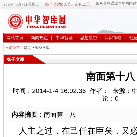
2026年8月7日 星期五
距『七夕情人节』还有12天
网站首页
新闻热点
中华智圣
思想星空
兵家韬略
创
当前位置：
首页
>
智圣文库
智圣文库
南面第十八
时间：2014-1-4 16:02:36 作者： 来
论：
0
内容摘要：
南面第十八
人主之过，在己任在臣矣，又