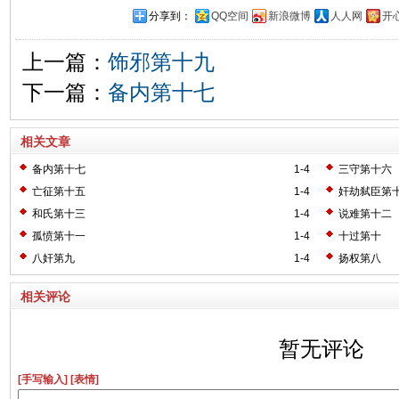
分享到：
QQ空间
新浪微博
人人网
开
上一篇：
饰邪第十九
下一篇：
备内第十七
相关文章
备内第十七
1-4
三守第十六
亡征第十五
1-4
奸劫弑臣第
和氏第十三
1-4
说难第十二
孤愤第十一
1-4
十过第十
八奸第九
1-4
扬权第八
相关评论
暂无评论
[手写输入]
[表情]