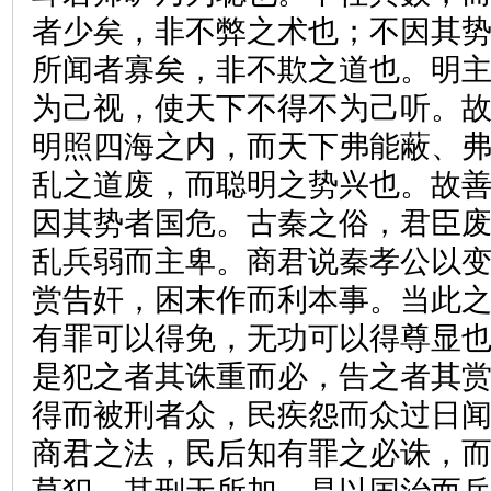
者少矣，非不弊之术也；不因其
所闻者寡矣，非不欺之道也。明
为己视，使天下不得不为己听。
明照四海之内，而天下弗能蔽、
乱之道废，而聪明之势兴也。故
因其势者国危。古秦之俗，君臣
乱兵弱而主卑。商君说秦孝公以
赏告奸，困末作而利本事。当此
有罪可以得免，无功可以得尊显
是犯之者其诛重而必，告之者其
得而被刑者众，民疾怨而众过日
商君之法，民后知有罪之必诛，