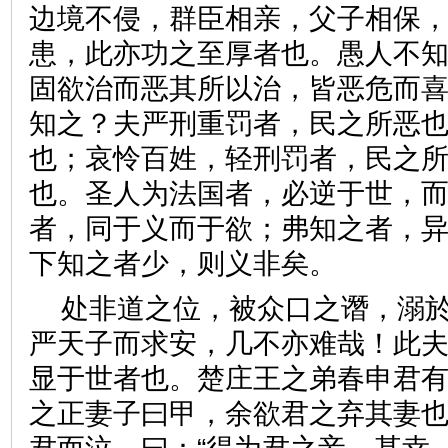
边境不侵，群臣相亲，父子相保
患，此亦功之至厚者也。愚人不
固欲治而恶其所以治，皆恶危而
知之？夫严刑重罚者，民之所恶
也；哀怜百姓，轻刑罚者，民之
也。圣人为法国者，必逆于世，
者，同于义而于欲；弗知之者，
下知之者少，则义非矣。
处非道之位，被众口之谮，溺
严天子而求安，几不亦难哉！此
显于世者也。楚庄王之弟春申君
之正妻子曰甲，余欲君之弃其妻