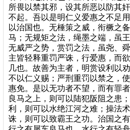
所畏以禁其邪，设其所恶以防其
不起。吾以是明仁义爱惠之不足
以治国也。无棰策之威，衔橛之
马；无规矩之法，绳墨之端，虽
无威严之势，赏罚之法，虽尧、
主皆轻释重罚严诛，行爱惠，而
几也。故善为主者，明赏设利以
不以仁义赐；严刑重罚以禁之，
惠免。是以无功者不望，而有罪
良马之上，则可以陆犯阪阻之患
利，则可以水绝江河之难；操法
诛，则可以致霸王之功。治国之
行之有犀车良马也，水行之有轻