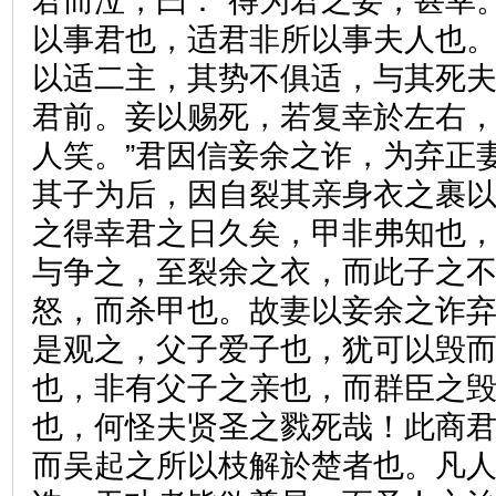
君而泣，曰：“得为君之妾，甚幸
以事君也，适君非所以事夫人也
以适二主，其势不俱适，与其死
君前。妾以赐死，若复幸於左右
人笑。”君因信妾余之诈，为弃正
其子为后，因自裂其亲身衣之裹以
之得幸君之日久矣，甲非弗知也
与争之，至裂余之衣，而此子之不
怒，而杀甲也。故妻以妾余之诈
是观之，父子爱子也，犹可以毁
也，非有父子之亲也，而群臣之
也，何怪夫贤圣之戮死哉！此商
而吴起之所以枝解於楚者也。凡