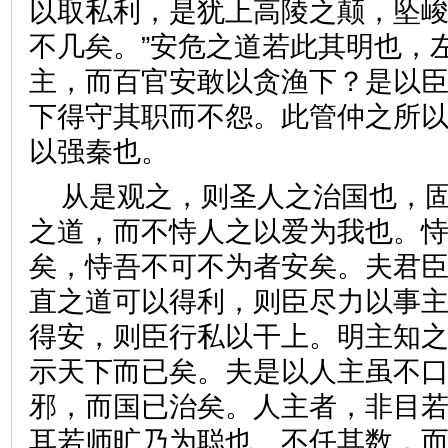
以取私利，是犹上高陵之颠，坠
不几矣。”安危之道若此其明也，
主，而百官安敢以贪渔下？是以
下得守其职而不怨。此管仲之所
以强秦也。
从是观之，则圣人之治国也，
之道，而不恃人之以爱为我也。
矣，恃吾不可不为者安矣。夫君
直之道可以得利，则臣尽力以事
得安，则臣行私以干上。明主知
示天下而已矣。夫是以人主虽不
邪，而国已治矣。人主者，非目
耳若师旷乃为聪也。不任其数，