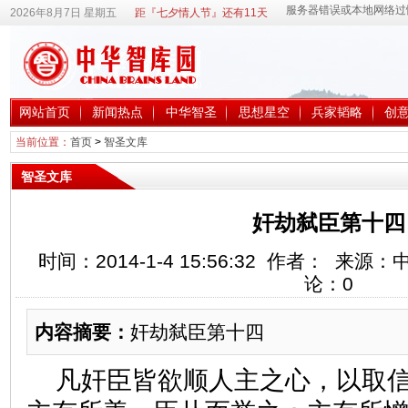
2026年8月7日 星期五
距『七夕情人节』还有11天
网站首页
新闻热点
中华智圣
思想星空
兵家韬略
创
当前位置：
首页
>
智圣文库
智圣文库
奸劫弑臣第十四
时间：2014-1-4 15:56:32 作者： 来
论：
0
内容摘要：
奸劫弑臣第十四
凡奸臣皆欲顺人主之心，以取