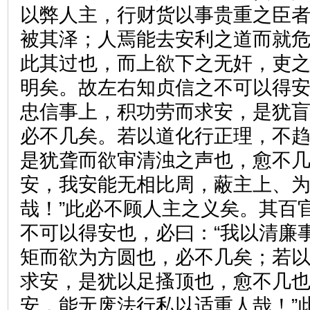
以弊人主，行财货以事贵重之臣
被其泽；人焉能去安利之道而就
此其过也，而上欲下之无奸，吏
明矣。故左右知贞信之不可以得安
忠信事上，积功劳而求安，是犹
必不几矣。若以道化行正理，不
是犹聋而欲审清浊之声也，愈不
安，我安能无相比周，蔽主上、
哉！”此必不顾人主之义矣。其百
不可以得安也，必曰：“我以清廉
矩而欲为方圆也，必不几矣；若
求安，是犹以足搔顶也，愈不几
安，能无废法行私以适重人哉！”