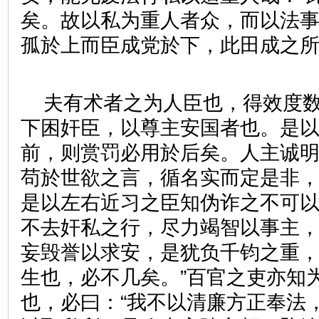
矣。故以私为重人者众，而以法
孤於上而臣成党於下，此田成之
夫有术者之为人臣也，得效度
下困奸臣，以尊主安国者也。是
前，则赏罚必用於后矣。人主诚
苟於世欲之言，循名实而定是非
是以左右近习之臣知伪诈之不可以
不去奸私之行，尽力竭智以事主
妄毁誉以求安，是犹负千钧之重
生也，必不几矣。”百官之吏亦知
也，必曰：“我不以清廉方正奉法