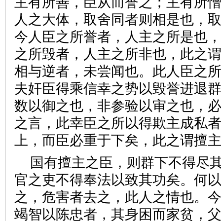
主有所善，臣从而誉之；主有所
人之大体，取舍同者则相是也，
今人臣之所誉者，人主之所是也
之所毁者，人主之所非也，此之
相与逆者，未尝闻也。此人臣之
夫奸臣得乘信幸之势以毁誉进退
数以御之也，非参验以审之也，
之言，此幸臣之所以得欺主成私
上，而臣必重于下矣，此之谓擅
国有擅主之臣，则群下不得尽
官之吏不得奉法以致其功矣。何
之，危害者去之，此人之情也。
竭智以陈忠者，其身困而家贫，