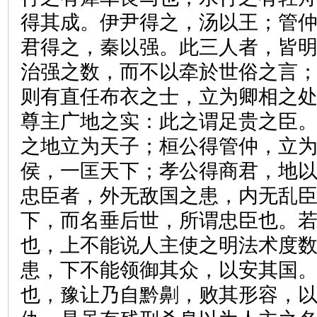
得其成。伊尹得之，汤以王；管
君得之，秦以强。此三人者，皆
治强之数，而不以牵於世俗之言
则有直任布衣之士，立为卿相之
尊主广地之实：此之谓足贵之臣
之地立为天子；桓公得管仲，立
侯，一匡天下；孝公得商君，地
忠臣者，外无敌国之患，内无乱
下，而名垂后世，所谓忠臣也。
也，上不能说人主使之明法术度
患，下不能领御其众，以安其国
也，豫让乃自黔劓，败其形容，