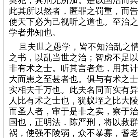
莫犯，其刑无所加。是以国治而
此其所以然者，匿罪之罚重，而
使天下必为己视听之道也。至治
学者弗知也。
且夫世之愚学，皆不知治乱之
之书，以乱当世之治；智虑不足
非有术之士。听其言者危，用其
大而患之至甚者也。俱与有术之
实相去千万也。此夫名同而实有
人比有术之士也，犹蚁垤之比大
而圣人者，审于是非之实，察于
国也，正明法，陈严刑，将以救
祸，使强不陵弱，众不暴寡，耆