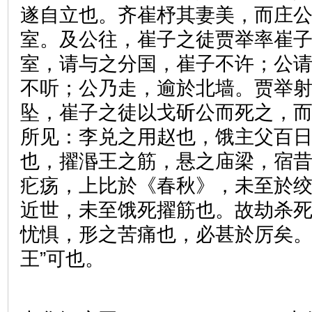
遂自立也。齐崔杼其妻美，而庄
室。及公往，崔子之徒贾举率崔
室，请与之分国，崔子不许；公
不听；公乃走，逾於北墙。贾举
坠，崔子之徒以戈斫公而死之，而
所见：李兑之用赵也，饿主父百
也，擢湣王之筋，悬之庙梁，宿
疕疡，上比於《春秋》，未至於
近世，未至饿死擢筋也。故劫杀
忧惧，形之苦痛也，必甚於厉矣。
王”可也。