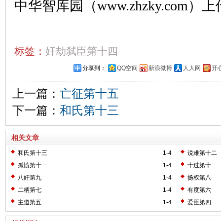
中华智库园（www.zhzky.com）上
标签：
奸劫弑臣第十四
分享到：
QQ空间
新浪微博
人人网
开
上一篇：
亡征第十五
下一篇：
和氏第十三
相关文章
和氏第十三
1-4
说难第十二
孤愤第十一
1-4
十过第十
八奸第九
1-4
扬权第八
二柄第七
1-4
有度第六
主道第五
1-4
爱臣第四