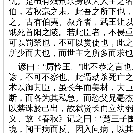
仇。是虽有残刑杀身以为人主之
伯，若秋毫之末。此吾之所下也
之。古有伯夷、叔齐者，武王让
饿死首阳之陵。若此臣者，不畏
可以罚禁也，不可以赏使也，此
所少而去也，而世主之所多而
谚曰：“厉怜王。”此不恭之言
谚，不可不察也。此谓劫杀死亡
术以御其臣，虽长年而美材，大
断，而各为其私急。而恐父兄毫
以禁诛於己出，故弑贤长而立幼
义。故《春秋》记之曰：“楚王子
境，闻王病而反。因入问病，以