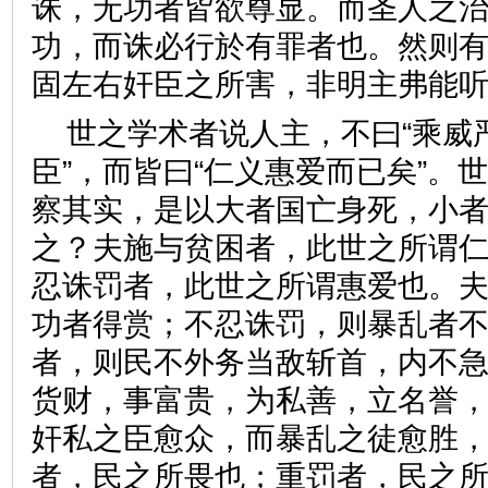
诛，无功者皆欲尊显。而圣人之
功，而诛必行於有罪者也。然则
固左右奸臣之所害，非明主弗
世之学术者说人主，不曰“乘威
臣”，而皆曰“仁义惠爱而已矣”。
察其实，是以大者国亡身死，小
之？夫施与贫困者，此世之所谓
忍诛罚者，此世之所谓惠爱也。
功者得赏；不忍诛罚，则暴乱者
者，则民不外务当敌斩首，内不
货财，事富贵，为私善，立名誉
奸私之臣愈众，而暴乱之徒愈胜
者，民之所畏也；重罚者，民之