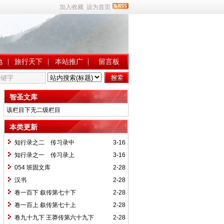
加入收藏
设为首页
地
旅行天下
本站推广
留言板
智圣文库
该栏目下无二级栏目
本类更新
知行录之二 传习录中
3-16
知行录之一 传习录上
3-16
054 班固文库
2-28
汉书
2-28
卷一百下 叙传第七十下
2-28
卷一百上 叙传第七十上
2-28
卷九十九下 王莽传第六十九下
2-28