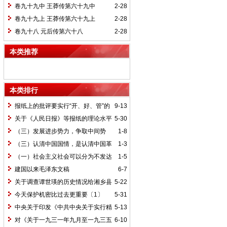
卷九十九中 王莽传第六十九中
2-28
卷九十九上 王莽传第六十九上
2-28
卷九十八 元后传第六十八
2-28
本类推荐
本类排行
报纸上的批评要实行“开、好、管”的
9-13
方针*
关于《人民日报》等报纸的理论水平
5-30
的批语〔1〕
（三）发展进步势力，争取中间势
1-8
力，孤立顽固势力
（三）认清中国国情，是认清中国革
1-3
命一切问题的基本依据
（一）社会主义社会可以分为不发达
1-5
和比较发达两个阶段
建国以来毛泽东文稿
6-7
关于调查谭世瑛的历史情况给湘乡县
5-22
委的信和给谭世瑛的复信
今天保护机密比过去更重要〔1〕
5-31
中央关于印发《中共中央关于实行精
5-13
兵简政、增产节约、反对贪污、反对浪费
对《关于一九三一年九月至一九三五
6-10