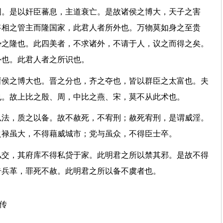
国。是以奸臣蕃息，主道衰亡。是故诸侯之博大，天子之害
将相之管主而隆国家，此君人者所外也。万物莫如身之至贵
势之隆也。此四美者，不求诸外，不请于人，议之而得之矣。
于外也。此君人者之所识也。
诸侯之博大也。晋之分也，齐之夺也，皆以群臣之太富也。夫
也。故上比之殷、周，中比之燕、宋，莫不从此术也。
以法，质之以备。故不赦死，不宥刑；赦死宥刑，是谓威淫。
臣之禄虽大，不得藉威城市；党与虽众，不得臣士卒。
私交，其府库不得私贷于家。此明君之所以禁其邪。是故不得
奇兵革，罪死不赦。此明君之所以备不虞者也。
上传