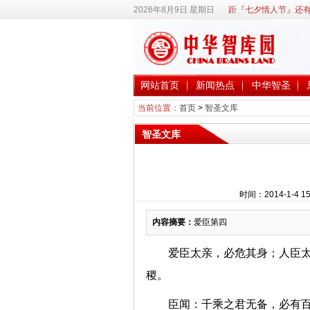
2026年8月9日 星期日
距『七夕情人节』还有
网站首页
新闻热点
中华智圣
当前位置：
首页
>
智圣文库
智圣文库
时间：2014-1-4
内容摘要：
爱臣第四
爱臣太亲，必危其身；人臣
稷。
臣闻：千乘之君无备，必有