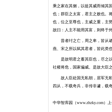
乘之家在其侧，以徙其威而倾其
也；群臣之太富，君主之败也。
也，位之至尊也，主威之重，主
故曰：人主不能用其富，则终
昔者纣之亡，周之卑，皆从
燕、宋之所以弑其君者，皆此类
是故明君之蓄其臣也，尽之
社稷将危，国家偏威。是故大
故人臣处国无私朝，居军无
四从，不载奇兵，非传非遽，载
中华智库园（www.zhzky.com）