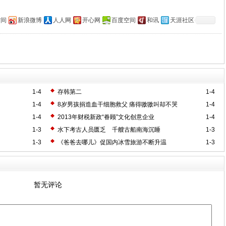
空间
新浪微博
人人网
开心网
百度空间
和讯
天涯社区
1-4
存韩第二
1-4
1-4
8岁男孩捐造血干细胞救父 痛得嗷嗷叫却不哭
1-4
1-4
2013年财税新政“眷顾”文化创意企业
1-4
1-3
水下考古人员匮乏 千艘古船南海沉睡
1-3
1-3
《爸爸去哪儿》促国内冰雪旅游不断升温
1-3
暂无评论