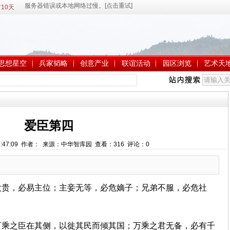
10天
思想星空
兵家韬略
创意产业
联谊活动
园区浏览
艺术天
爱臣第四
 15:47:09 作者： 来源：中华智库园 查看：
316
评论：
0
太贵，必易主位；主妾无等，必危嫡子；兄弟不服，必危社
百乘之臣在其侧，以徙其民而倾其国；万乘之君无备，必有千