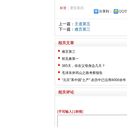
标签：
爱臣第四
分享到：
QQ
上一篇：
主道第五
下一篇：
难言第三
相关文章
难言第三
初见秦第一
365天，你在父母身边几天？
毛泽东井冈山之路考察报告
“元旦”系中国“土产” 农历中已沿用4000余年
相关评论
[手写输入]
[表情]