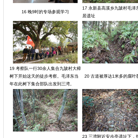
17 永新县高溪乡九陂村毛泽
16 晚9时的专场参观学习
居遗址
19 考察队一行30余人集合九陂村大樟
树下开始这天的徒步考察。毛泽东当
20 古道被厚达1米多的腐叶
年在此树下集合部队出发到三湾。
23 三湾附近安步亭遗址下，