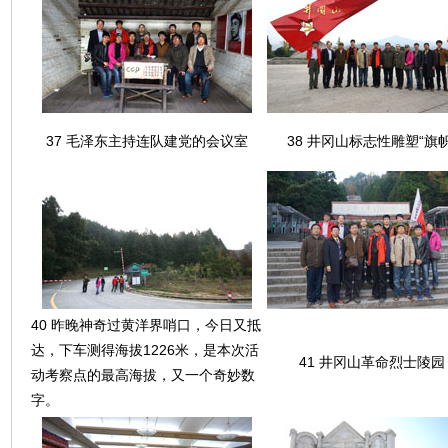
37 毛泽东主持连队建党的会议室
38 井冈山标志性雕塑“旗帜
40 昨晚神奇过黄洋界哨口，今日又抵
达，下车测得海拔1226米，是本次活
41 井冈山革命烈士陵园
动考察点的最高海拔，又一个奇妙数
字。