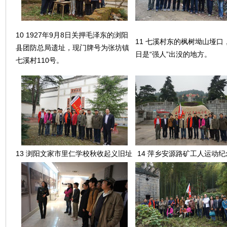
10 1927年9月8日关押毛泽东的浏阳
11 七溪村东的枫树坳山垭口
县团防总局遗址，现门牌号为张坊镇
日是“强人”出没的地方。
七溪村110号。
13 浏阳文家市里仁学校秋收起义旧址
14 萍乡安源路矿工人运动纪