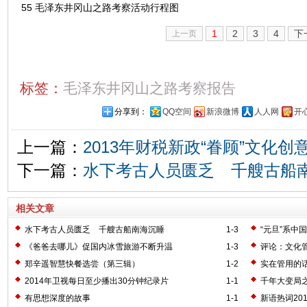
55 毛泽东井冈山之路考察活动行程图
1
2
3
4
下
上一页
标签：
毛泽东井冈山之路考察报告
分享到：
QQ空间
新浪微博
人人网
开
上一篇：
2013年财税新政“眷顾”文化创
下一篇：
水下考古人员匮乏 千艘古船
相关文章
水下考古人员匮乏 千艘古船南海沉睡
1-3
“元旦”系中国
《爸爸去哪儿》促国内冰雪旅游不断升温
1-3
评论：文化
郑辛遥智慧快餐选尝（第三辑）
1-2
实在管用的
2014年卫视每日至少播出30分钟纪录片
1-1
千年大变局
有思想深度的故事
1-1
新语热词20