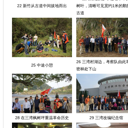
22 新竹从古道中间拔地而出
树叶，清晰可见宽约1米的鹅
古道
26 三湾村湖边，考察队由此
25 中途小憩
密林处下山
28 在三湾枫树坪重温革命历史
29 三湾改编纪念馆