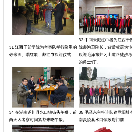
32 中间未戴红巾者为江西干
31 江西干部学院为考察队举行隆重的
院裴鸿卫院长，背后标语为“
敬米酒、唱红歌、戴红巾欢迎仪式
欢迎毛泽东井冈山道路徒步
的勇士们”。
34 在湖南遂川县水口镇街头午餐，前
35 毛泽东主持连队建党旧址
两天因考察时间紧都未吃午饭。
南炎陵县水口镇政府门前