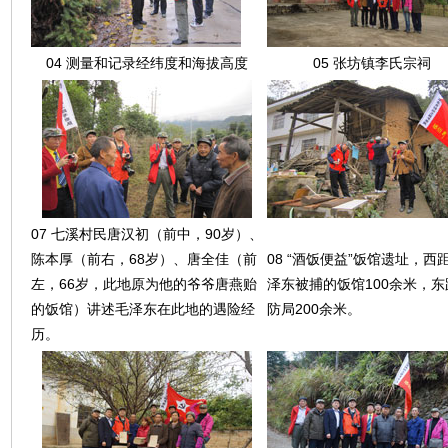
04 测量和记录经纬度和海拔高度
05 张坊镇李氏宗祠
07 七溪村民唐汉初（前中，90岁）、
陈本厚（前右，68岁）、唐全佳（前
08 “酒饭便益”饭馆遗址，西
左，66岁，此地原为他的爷爷唐燕贻
泽东被捕的饭馆100余米，东
的饭馆）讲述毛泽东在此地的遇险经
防局200余米。
历。