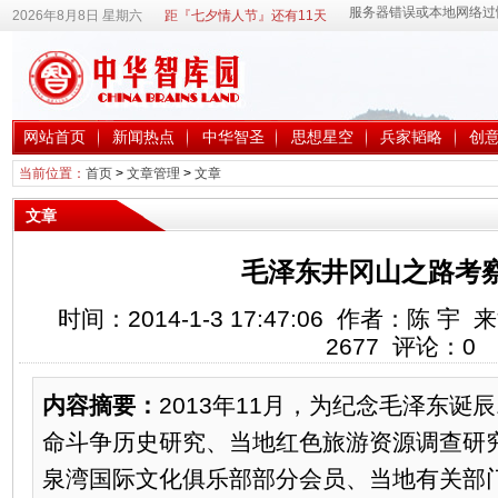
2026年8月8日 星期六
距『七夕情人节』还有11天
网站首页
新闻热点
中华智圣
思想星空
兵家韬略
创
当前位置：
首页
>
文章管理
>
文章
文章
毛泽东井冈山之路考
时间：2014-1-3 17:47:06 作者：陈
2677
评论：
0
内容摘要：
2013年11月，为纪念毛泽东诞
命斗争历史研究、当地红色旅游资源调查研
泉湾国际文化俱乐部部分会员、当地有关部