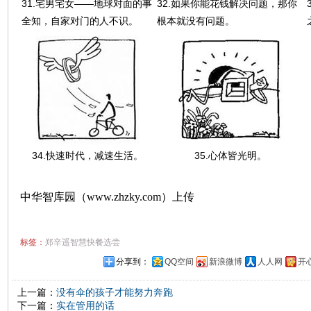
31.宅男宅女——地球对面的事
32.如果你能花钱解决问题，那你
全知，自家对门的人不识。
根本就没有问题。
34.快速时代，减速生活。
35.心体皆光明。
中华智库园（www.zhzky.com）上传
标签：
郑辛遥智慧快餐选尝
分享到：
QQ空间
新浪微博
人人网
开
上一篇：
没有伞的孩子才能努力奔跑
下一篇：
实在管用的话