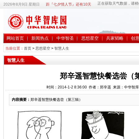
2026年8月9日 星期日
距『七夕情人节』还有10天
网站首页
新闻热点
中华智圣
思想星空
兵家韬略
创
当前位置：
首页
>
思想星空
>
智慧人生
智慧人生
郑辛遥智慧快餐选尝（
时间：2014-1-2 8:36:00 作者：郑辛遥 来源：中华智
内容摘要：
郑辛遥智慧快餐选尝（第三辑）