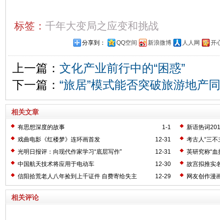
标签：
千年大变局之应变和挑战
分享到：
QQ空间
新浪微博
人人网
开
上一篇：
文化产业前行中的“困惑”
下一篇：
“旅居”模式能否突破旅游地产
相关文章
有思想深度的故事
1-1
新语热词20
戏曲电影《红楼梦》连环画首发
12-31
考古人“三不
光明日报评：向现代作家学习“底层写作”
12-31
英研究称“血
中国航天技术将应用于电动车
12-30
故宫拟推实
信阳拾荒老人八年捡到上千证件 自费寄给失主
12-29
网友创作漫
相关评论