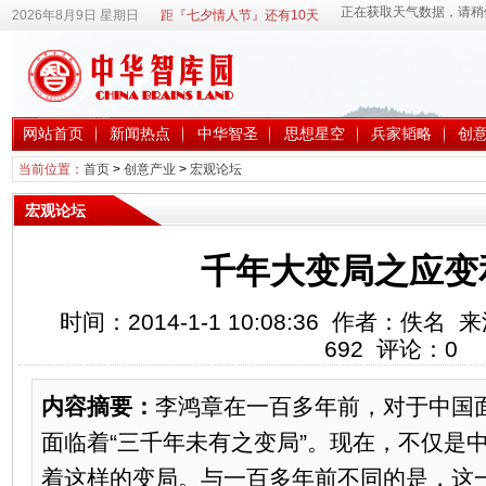
2026年8月9日 星期日
距『七夕情人节』还有10天
网站首页
新闻热点
中华智圣
思想星空
兵家韬略
创
当前位置：
首页
>
创意产业
>
宏观论坛
宏观论坛
千年大变局之应变
时间：2014-1-1 10:08:36 作者：佚
692
评论：
0
内容摘要：
李鸿章在一百多年前，对于中国
面临着“三千年未有之变局”。现在，不仅是
着这样的变局。与一百多年前不同的是，这