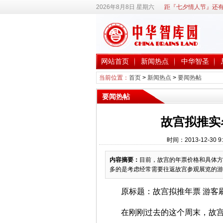
2026年8月8日 星期六
距『七夕情人节』还有
网站首页
新闻热点
中华智圣
当前位置：
首页
>
新闻热点
>
要闻热帖
要闻热帖
故宫拟推实
时间：2013-12-30
内容摘要：
目前，故宫的年票价格和具体方
多的是考虑经常需要往返故宫参观展览的游
原标题：故宫拟推年票 游客
在刚刚过去的这个周末，故宫