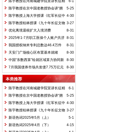
陈宇教授在河南城建学院宣讲长征精
6-1
神及红25军长征史
陈宇教授在京中国老教授协会讲“拥
5-25
抱中华新文明”
陈宇教授上海大学授课《红军长征中
4-30
的黄埔师生》
陈宇教授桂林授课《九十年长征文物
3-27
鉴赏》
优化离境退税扩大入境消费
8-31
2025年1-7月职工医保个人账户共济
8-31
2.31亿人次 共济金额304.57亿元
我国授权纳米专利总数达46.4万件
8-31
天安门广场核心区布置基本就绪
8-30
中国“东数西算”绘就区域算力协同新
8-30
图景
7月我国债券市场共发债7.75万亿元
8-30
本类推荐
陈宇教授在河南城建学院宣讲长征精
6-1
神及红25军长征史
陈宇教授在京中国老教授协会讲“拥
5-25
抱中华新文明”
陈宇教授上海大学授课《红军长征中
4-30
的黄埔师生》
陈宇教授桂林授课《九十年长征文物
3-27
鉴赏》
新语热词2025年5月（上）
5-1
新语热词2025年4月（下）
4-15