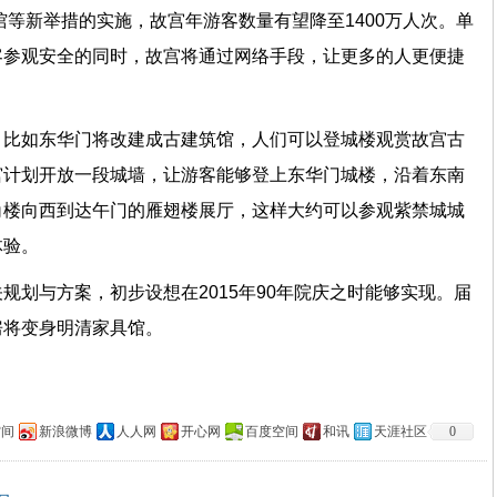
馆等新举措的实施，故宫年游客数量有望降至1400万人次。单
客参观安全的同时，故宫将通过网络手段，让更多的人更便捷
，比如东华门将改建成古建筑馆，人们可以登城楼观赏故宫古
宫计划开放一段城墙，让游客能够登上东华门城楼，沿着东南
角楼向西到达午门的雁翅楼展厅，这样大约可以参观紫禁城城
化体验。
规划与方案，初步设想在2015年90年院庆之时能够实现。届
房将变身明清家具馆。
空间
新浪微博
人人网
开心网
百度空间
和讯
天涯社区
0