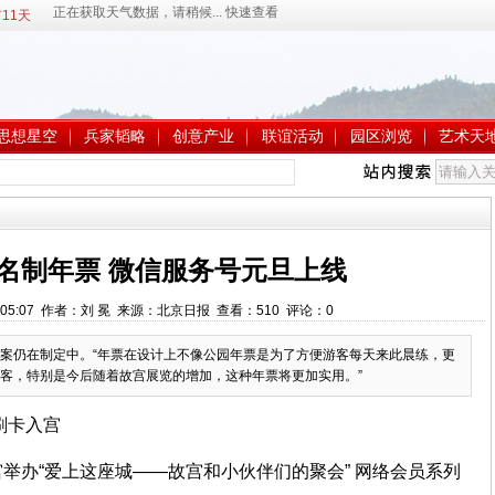
11天
思想星空
兵家韬略
创意产业
联谊活动
园区浏览
艺术天
名制年票 微信服务号元旦上线
 9:05:07 作者：刘 冕 来源：北京日报 查看：
510
评论：
0
案仍在制定中。“年票在设计上不像公园年票是为了方便游客每天来此晨练，更
客，特别是今后随着故宫展览的增加，这种年票将更加实用。”
刷卡入宫
举办“爱上这座城——故宫和小伙伴们的聚会” 网络会员系列