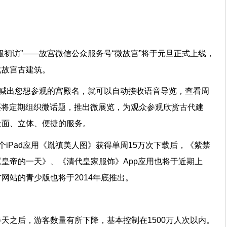
票。
服初访”——故宫微信公众服务号“微故宫”将于元旦正式上线，
饱览故宫古建筑。
里喊出您想参观的宫殿名，就可以自动接收语音导览，查看周
”还将定期组织微话题，推出微展览，为观众参观欣赏古代建
供全面、立体、便捷的服务。
个iPad应用《胤禛美人图》获得单周15万次下载后，《紫禁
皇帝的一天》、《清代皇家服饰》App应用也将于近期上
方网站的青少版也将于2014年底推出。
天之后，游客数量有所下降，基本控制在1500万人次以内。