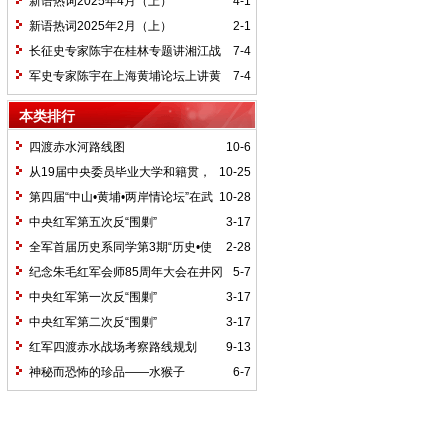
新语热词2025年4月（上）
4-1
新语热词2025年2月（上）
2-1
长征史专家陈宇在桂林专题讲湘江战
7-4
役精神
军史专家陈宇在上海黄埔论坛上讲黄
7-4
埔精神与国家统一大业
本类排行
四渡赤水河路线图
10-6
从19届中央委员毕业大学和籍贯，
10-25
看当代中国文化区域积淀
第四届“中山•黄埔•两岸情论坛”在武
10-28
汉举行
中央红军第五次反“围剿”
3-17
全军首届历史系同学第3期“历史•使
2-28
命”论坛纪要
纪念朱毛红军会师85周年大会在井冈
5-7
山召开
中央红军第一次反“围剿”
3-17
中央红军第二次反“围剿”
3-17
红军四渡赤水战场考察路线规划
9-13
神秘而恐怖的珍品——水猴子
6-7