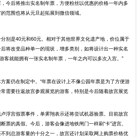
露，今后将推出实名制年票，方便粉丝以优惠的价格一年内多
故宫的范围也将从元旦起拓展到微信领域。
分别是40元和60元。相对于其他世界文化遗产地，价位属于
今后将改变品种单一的现状，增多类别，如将设计出一种实名
元钱，游客就能拥有一张实名制年票，一年之内可以多次入宫。”
方案仍在制定中。“年票在设计上不像公园年票是为了方便游
经常需要往返故宫参观展览的游客，特别是今后随着故宫展览
。”
似卢浮宫假票事件，单霁翔表示还将尝试机器验票。目前故宫
断票的真假。今后，游客会像进地铁闸门一样刷“卡”进宫。
还不到总游客量的十分之一，故宫还计划采取网上购票价格优