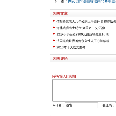
下一篇：
网友创作漫画解读南北寒冬差
相关文章
信阳拾荒老人八年捡到上千证件 自费寄给
河北武强出土明代“刘关张三义”石像
12岁小学生捡2900元路边等失主1小时
法国完成世界首例永久性人工心脏移植
2013年十大语文差错
相关评论
[手写输入]
[表情]
评论者：
验证码：