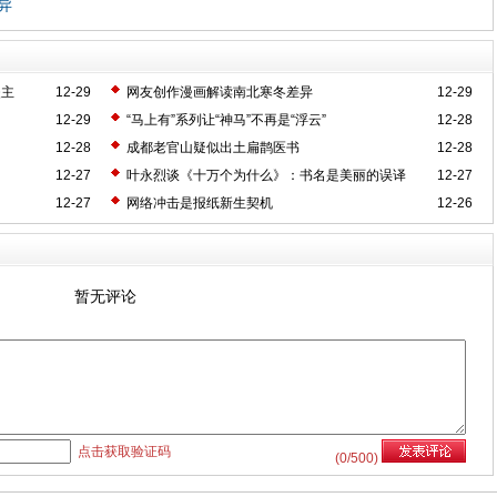
异
失主
12-29
网友创作漫画解读南北寒冬差异
12-29
12-29
“马上有”系列让“神马”不再是“浮云”
12-28
12-28
成都老官山疑似出土扁鹊医书
12-28
12-27
叶永烈谈《十万个为什么》：书名是美丽的误译
12-27
12-27
网络冲击是报纸新生契机
12-26
暂无评论
点击获取验证码
(
0
/500)