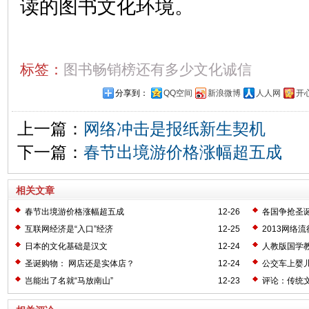
读的图书文化环境。
标签：
图书畅销榜还有多少文化诚信
分享到：
QQ空间
新浪微博
人人网
开
上一篇：
网络冲击是报纸新生契机
下一篇：
春节出境游价格涨幅超五成
相关文章
春节出境游价格涨幅超五成
12-26
各国争抢圣
互联网经济是“入口”经济
12-25
2013网络
日本的文化基础是汉文
12-24
人教版国学
圣诞购物： 网店还是实体店？
12-24
公交车上婴
岂能出了名就“马放南山”
12-23
评论：传统文