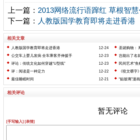
上一篇：
2013网络流行语蹿红 草根智
下一篇：
人教版国学教育即将走进香港
相关文章
人教版国学教育即将走进香港
12-24
圣诞购物： 
公交车上婴儿发病 全车乘客齐伸援手
12-23
岂能出了名就
评论：传统文化如何穿越“U型线”
12-23
民间艺术“鱼
评：阅读是一种定力
12-22
《咬文嚼字》
最佳睡眠时间
12-21
“贴玻璃”漫
相关评论
暂无评论
[手写输入]
[表情]