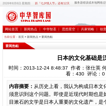
2026年8月6日 星期四
距『七夕情人节』还有12天
网站首页
新闻热点
中华智圣
思想星空
兵家韬略
创
当前位置：
首页
>
新闻热点
>
要闻热帖
要闻热帖
日本的文化基础是
时间：2013-12-24 8:48:37 作者：张
看：
430
评论：
0
内容摘要：
从历史上看，我认为构成日本文
须意识到这个问题。即使是近现代时期也是
目漱石的文学是日本人重要的文化遗产，是