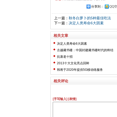
分享到：
QQ
上一篇：
秋冬白萝卜的5种最佳吃法
下一篇：
决定人类寿命6大因素
相关文章
决定人类寿命6大因素
古越藏书楼：中国封建藏书楼时代的终结
抗衰老十招
2013十大文化亮点回眸
韩将于2020年提供5G移动络服务
相关评论
[手写输入]
[表情]