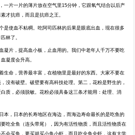
，一片一片的薄片放在空气里15分钟，它跟氧气结合以后产
蒜素才抗癌，而且是抗癌之王。
一个是使血不粘稠。吃阿司匹林的后果是眼底出血，现在很多
司匹林了。
治血凝片，提高血小板，止血用的。我们中老年人千万不要吃
，血凝度会升高。
育着生命，营养最丰富，在植物里是最好的东西。大家不要在
壳，没有破壁。破壁要有高科技处理。第二，花粉是野生的，
蛋白质，必须脱敏。花粉必须具备这三条才能用：处理、消
在日本，日本的长寿地区在海边，而海边寿命最长的是吃鱼的
别要吃全鱼（连头带尾），因为有活性物质，而且活性物质在
会不会买鱼，要买就买小鱼小虾，而且吃全鱼全虾，这有大学