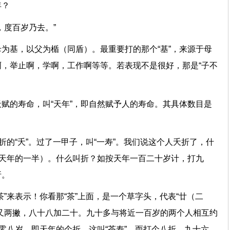
年？
，度百岁乃去。”
为基，以父为楯（同盾）。最重要打的那个“基”，来源于母
，举止啊，学啊，工作啊等等。若表现不是很好，那是“子不
赋的寿命，叫“天年”，即自然赋予人的寿命。其具体数目是
折的“夭”。过了一甲子，叫“一寿”。我们说这个人夭折了，什
过天年的一半）。什么叫折？如按天年一百二十岁计，打九
折。
”来表示！你看那“茶”上面，是一个草字头，代表“廿（二
又两撇，八十八加二十。九十多与将近一百岁的两个人相互约
百零八岁，即天年的个折，这叫“茶寿”。而打个八折，九十六