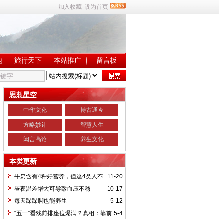
加入收藏
设为首页
地
旅行天下
本站推广
留言板
思想星空
中华文化
博古通今
方略妙计
智慧人生
闳言高论
养生文化
本类更新
牛奶含有4种好营养，但这4类人不
11-20
宜饮用
昼夜温差增大可导致血压不稳
10-17
每天跺跺脚也能养生
5-12
“五一”看戏前排座位爆满？真相：靠前
5-4