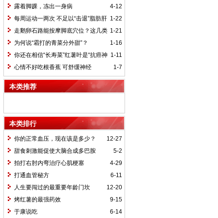
不一定最好
露着脚踝，冻出一身病
4-12
每周运动一两次 不足以“击退”脂肪肝
1-22
走鹅卵石路能按摩脚底穴位？这几类
1-21
人最好别走
为何说“霜打的青菜分外甜”？
1-16
你还在相信“长寿菜”红薯叶是“抗癌神
1-11
器”吗？
心情不好吃根香蕉 可舒缓神经
1-7
本类推荐
本类排行
你的正常血压，现在该是多少？
12-27
甜食刺激能促使大脑合成多巴胺
5-2
拍打右肘内弯治疗心肌梗塞
4-29
打通血管秘方
6-11
人生要闯过的最重要年龄门坎
12-20
烤红薯的最强药效
9-15
于康说吃
6-14