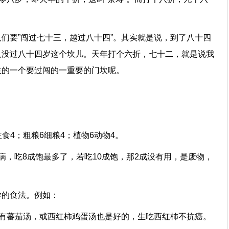
们要”闯过七十三，越过八十四”。其实就是说，到了八十四
人没过八十四岁这个坎儿。天年打个六折，七十二，就是说我
生的一个要过闯的一重要的门坎呢。
主食4；粗粮6细粮4；植物6动物4。
病，吃8成饱最多了，若吃10成饱，那2成没有用，是废物，
学的食法。例如：
还有蕃茄汤，或西红柿鸡蛋汤也是好的，生吃西红柿不抗癌。