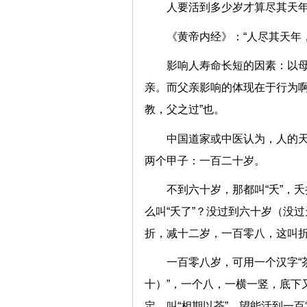
人要活到多少岁才算尽其天
《黄帝内经》：“人尽其天年
影响人寿命长短的因素：以母
亲。而父亲影响的体现在于行为啊
教，父之过”也。
中国道家或中医认为，人的天
两个甲子：一百二十岁。
不到六十岁，那都叫“夭”，夭
么叫“夭了”？没过到六十岁（没
折，减十二岁，一百零八，这叫
一百零八岁，可用一个汉字“茶
十）”，一个八，一横一竖，底下
定，叫“相期以茶”，望能活到一