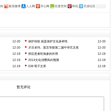
空间
新浪微博
人人网
开心网
百度空间
和讯
天涯社区
12-20
保护传统 就是保护文化多样性
12-20
12-20
才旦卓玛、莫言等获第二届中华艺文奖
12-20
12-19
癌症患者吃海参的作用
12-19
12-19
2014文化消费风向预测
12-19
12-19
038 荀子文库
12-18
暂无评论