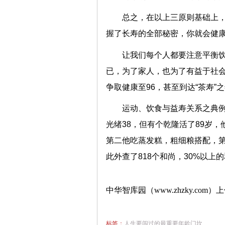
总之，在以上三原则基础上
握了长寿的全部秘密，你就会健
让我们每个人都要注意平衡
已，为了家人，也为了有益于社会
争取健康至96，甚至到达“茶寿”
运动、饮食与益寿关系之典例
光绪38，但有个乾隆活了89岁
第二他吃蒸发糕，粗细粮搭配，第
此外查了818个和尚，30%以上
中华智库园（www.zhzky.com）
标签：
人生要闯过的最重要年龄门坎