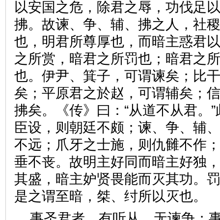
以安国之危，除君之辱，功伐足
拂。故谏、争、辅、拂之人，社
也，明君所尊厚也，而暗主惑君
之所赏，暗君之所罚也；暗君之
也。伊尹、箕子，可谓谏矣；比
矣；平原君之於赵，可谓辅矣；
拂矣。《传》曰：“从道不从君。
臣设，则朝廷不颇；谏、争、辅
不远；爪牙之士施，则仇雠不作
垂不丧。故明主好同而暗主好独
其盛，暗主妒贤畏能而灭其功。
是之谓至暗，桀、纣所以灭
事圣君者，有听从，无谏争；