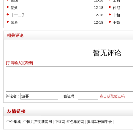
富国
12-18
王制
儒效
12-18
仲尼
非十二子
12-18
非相
荣辱
12-18
不苟
相关评论
暂无评论
[手写输入]
[表情]
评论者：
验证码：
点击获取验证码
中企集成
|
中国共产党新闻网
|
中红网-红色旅游网
|
黄埔军校同学会
|