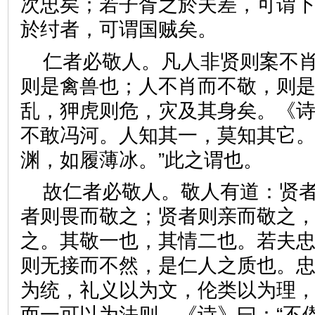
次忠矣；若子胥之於夫差，可谓
於纣者，可谓国贼矣。
仁者必敬人。凡人非贤则案不
则是禽兽也；人不肖而不敬，则
乱，狎虎则危，灾及其身矣。《诗
不敢冯河。人知其一，莫知其它
渊，如履薄冰。”此之谓也。
故仁者必敬人。敬人有道：贤
者则畏而敬之；贤者则亲而敬之
之。其敬一也，其情二也。若夫
则无接而不然，是仁人之质也。
为统，礼义以为文，伦类以为理
而一可以为法则。《诗》曰：“不