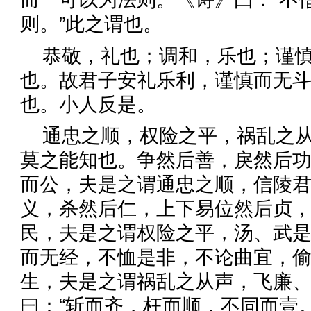
则。”此之谓也。
恭敬，礼也；调和，乐也；谨
也。故君子安礼乐利，谨慎而无
也。小人反是。
通忠之顺，权险之平，祸乱之
莫之能知也。争然后善，戾然后
而公，夫是之谓通忠之顺，信陵
义，杀然后仁，上下易位然后贞
民，夫是之谓权险之平，汤、武
而无经，不恤是非，不论曲宜，
生，夫是之谓祸乱之从声，飞廉
曰：“斩而齐，枉而顺，不同而