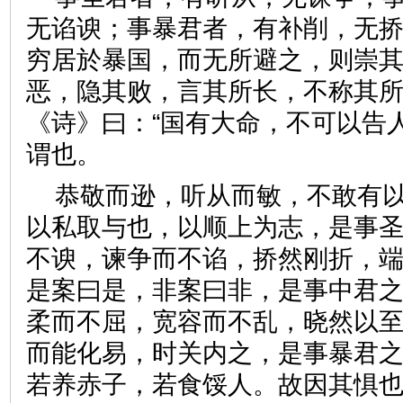
无谄谀；事暴君者，有补削，无
穷居於暴国，而无所避之，则崇
恶，隐其败，言其所长，不称其
《诗》曰：“国有大命，不可以告
谓也。
恭敬而逊，听从而敏，不敢有
以私取与也，以顺上为志，是事
不谀，谏争而不谄，挢然刚折，
是案曰是，非案曰非，是事中君
柔而不屈，宽容而不乱，晓然以
而能化易，时关内之，是事暴君
若养赤子，若食馁人。故因其惧