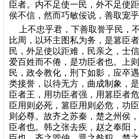
臣者。内不足使一民，外不足使
侯不信，然而巧敏佞说，善取宠
上不忠乎君，下善取誉乎民，
比周，以环主图私为务，是篡臣
民，外足使以距难，民亲之，士
爱百姓而不倦，是功臣者也。上
民，政令教化，刑下如影，应卒
类接誉，以待无方，曲成制象，
臣者王，用功臣者强，用篡臣者
臣用则必死，篡臣用则必危，功
则必尊。故齐之苏秦，楚之州侯
臣者也。韩之张去疾，赵之奉阳
臣也。齐之管仲，晋之咎犯，楚