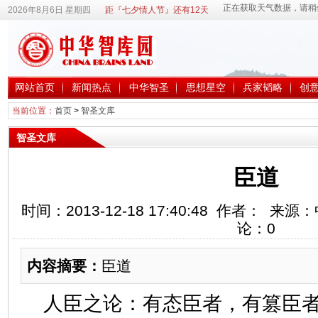
2026年8月6日 星期四
距『七夕情人节』还有12天
网站首页
新闻热点
中华智圣
思想星空
兵家韬略
创
当前位置：
首页
>
智圣文库
智圣文库
臣道
时间：2013-12-18 17:40:48 作者： 
论：
0
内容摘要：
臣道
人臣之论：有态臣者，有篡臣