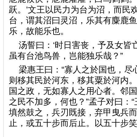
跃。’文王以民力为台为沼，而民
台，谓其沼曰灵沼，乐其有麋鹿
乐，故能乐也。
汤誓曰：‘时日害丧，予及女皆
虽有台池鸟兽，岂能独乐哉？
梁惠王曰：“寡人之於国也，尽
则移其民於河东，移其粟於河内
国之政，无如寡人之用心者。邻
之民不加多，何也？”孟子对曰：
填然鼓之，兵刃既接，弃甲曳兵
止，或五十步而后止。以五十步