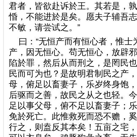
君者，皆欲赴诉於王。其若是，孰
惛，不能进於是矣。愿夫子辅吾
不敏，请尝试之。”
曰：“无恒产而有恒心者，惟士
产，因无恒心。苟无恒心，放辟
陷於罪，然后从而刑之，是罔民
民而可为也？是故明君制民之产
母，俯足以畜妻子，乐岁终身饱
后驱而之善，故民之从之也轻。
足以事父母，俯不足以畜妻子；
免於死亡。此惟救死而恐不赡，
行之，则盍反其本矣！五亩之宅