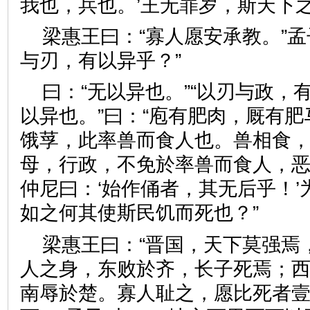
我也，兵也。’王无罪岁，斯天
梁惠王曰：“寡人愿安承教。”孟
与刃，有以异乎？”
曰：“无以异也。”“以刃与政，有
以异也。”曰：“庖有肥肉，厩有
饿莩，此率兽而食人也。兽相食
母，行政，不免於率兽而食人，
仲尼曰：‘始作俑者，其无后乎！
如之何其使斯民饥而死也？”
梁惠王曰：“晋国，天下莫强焉
人之身，东败於齐，长子死焉；
南辱於楚。寡人耻之，愿比死者