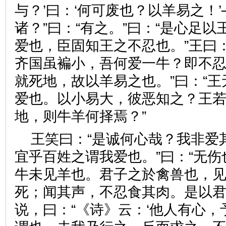
与？’曰：‘何可废也？以羊易之！’
诸？”曰：“有之。”曰：“是心足
爱也，臣固知王之不忍也。”王曰
齐国虽褊小，吾何爱一牛？即不
就死地，故以羊易之也。”曰：“
爱也。以小易大，彼恶知之？王
地，则牛羊何择焉？”
王笑曰：“是诚何心哉？我非爱
宜乎百姓之谓我爱也。”曰：“无
牛未见羊也。君子之於禽兽也，
死；闻其声，不忍食其肉。是以君
说，曰：“《诗》云：‘他人有心，