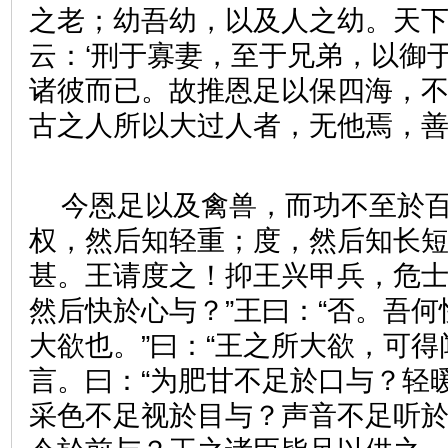
之老；幼吾幼，以及人之幼。天
云：‘刑于寡妻，至于兄弟，以御
诸彼而已。故推恩足以保四海，
古之人所以大过人者，无他焉，
今恩足以及禽兽，而功不至於
权，然后知轻重；度，然后知长
甚。王请度之！抑王兴甲兵，危
然后快於心与？”王曰：“否。吾
大欲也。”曰：“王之所大欲，可得
言。曰：“为肥甘不足於口与？轻
采色不足视於目与？声音不足听