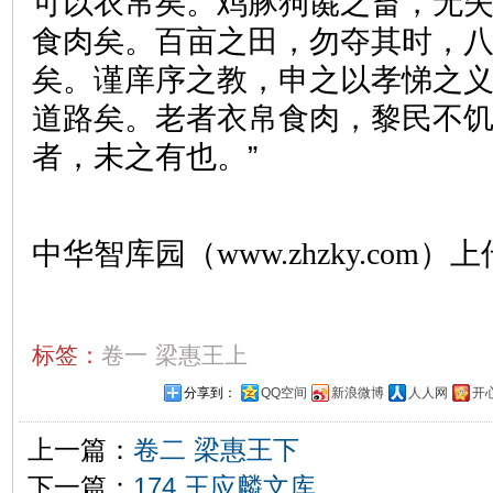
可以衣帛矣。鸡豚狗彘之畜，无
食肉矣。百亩之田，勿夺其时，
矣。谨庠序之教，申之以孝悌之
道路矣。老者衣帛食肉，黎民不
者，未之有也。”
中华智库园（www.zhzky.com）上
标签：
卷一
梁惠王上
分享到：
QQ空间
新浪微博
人人网
开
上一篇：
卷二 梁惠王下
下一篇：
174 王应麟文库