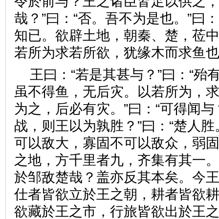
令於前与？王之诸臣皆足以供之
哉？”曰：“否。吾不为是也。”曰
知已。欲辟土地，朝秦、楚，莅
若所为求若所欲，犹缘木而求
王曰：“若是其甚与？”曰：“殆
虽不得鱼，无后灾。以若所为，
为之，后必有灾。”曰：“可得闻与
战，则王以为孰胜？”曰：“楚人胜
可以敌大，寡固不可以敌众，弱
之地，方千里者九，齐集有其一
於邹敌楚哉？盖亦反其本矣。今
仕者皆欲立於王之朝，耕者皆欲
欲藏於王之市，行旅皆欲出於王