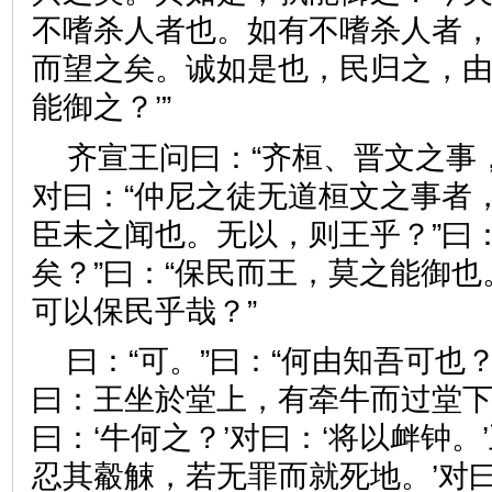
不嗜杀人者也。如有不嗜杀人者
而望之矣。诚如是也，民归之，
能御之？’”
齐宣王问曰：“齐桓、晋文之事
对曰：“仲尼之徒无道桓文之事者
臣未之闻也。无以，则王乎？”曰
矣？”曰：“保民而王，莫之能御也
可以保民乎哉？”
曰：“可。”曰：“何由知吾可也？
曰：王坐於堂上，有牵牛而过堂
曰：‘牛何之？’对曰：‘将以衅钟。
忍其觳觫，若无罪而就死地。’对曰