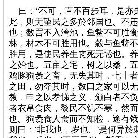
曰：“不可，直不百步耳，是亦走
此，则无望民之多於邻国也。不
也；数罟不入洿池，鱼鳖不可胜
林，材木不可胜用也。穀与鱼鳖
胜用，是使民养生丧死无憾也。
之始也。五亩之宅，树之以桑，
鸡豚狗彘之畜，无失其时，七十
之田，勿夺其时，数口之家可以
教，申之以孝悌之义，颁白者不
者衣帛食肉，黎民不饥不寒，然
也。狗彘食人食而不知检，途有
则曰：‘非我也，岁也。’是何异於