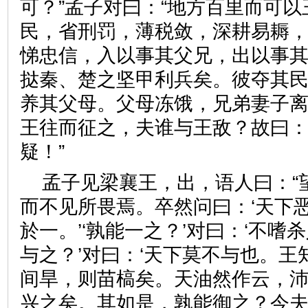
可？”孟子对曰：“地方百里而可
民，省刑罚，薄税敛，深耕易耨
悌忠信，入以事其父兄，出以事
挞秦、楚之坚甲利兵矣。彼夺其
养其父母。父母冻饿，兄弟妻子
王往而征之，夫谁与王敌？故曰：
疑！”
孟子见梁襄王，出，语人曰：“
而不见所畏焉。卒然问曰：‘天下恶
於一。’‘孰能一之？’对曰：‘不嗜杀
与之？’对曰：‘天下莫不与也。
间旱，则苗槁矣。天油然作云，
兴之矣。其如是，孰能御之？今