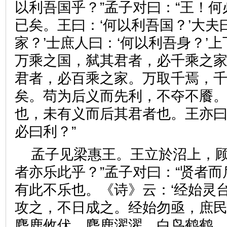
以利吾国乎？”孟子对曰：“王！
已矣。王曰：‘何以利吾国？’大夫
家？’士庶人曰：‘何以利吾身？’
万乘之国，弑其君者，必千乘之
君者，必百乘之家。万取千焉，
矣。苟为后义而先利，不夺不餍
也，未有义而后其君者也。王亦
必曰利？”
孟子见梁惠王。王立於沼上，顾
者亦乐此乎？”孟子对曰：“贤者
有此不乐也。《诗》云：‘经始灵
攻之，不日成之。经始勿亟，庶
麀鹿攸伏，麀鹿濯濯，白鸟鹤鹤