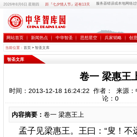
2026年8月6日 星期四
距『七夕情人节』还有13天
网站首页
新闻热点
中华智圣
思想星空
兵家韬略
创
当前位置：
首页
>
智圣文库
智圣文库
卷一 梁惠王
时间：2013-12-18 16:24:22 作者： 
论：
0
内容摘要：
卷一 梁惠王上
孟子见梁惠王。王曰：“叟！不