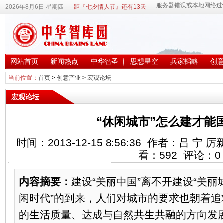
2026年8月6日 星期四
距『七夕情人节』还有13天
网站首页
新闻热点
中华智圣
思想星空
兵家韬略
创
当前位置：
首页
>
创意产业
>
宏观论坛
宏观论坛
“休闲城市”怎么建才能
时间：2013-12-15 8:56:36 作者：吕 
看：
592
评论：
0
内容摘要：
建设“美丽中国”离不开建设“美丽
闲时代”的到来，人们对城市的要求也朝着
的生活质量、达成与自然共生共融的方向发